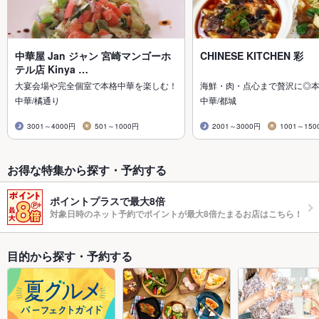
中華屋 Jan ジャン 宮崎マンゴーホ
CHINESE KITCHEN 彩
テル店 Kinya …
大宴会場や完全個室で本格中華を楽しむ！
海鮮・肉・点心まで贅沢に◎
中華/橘通り
中華/都城
3001～4000円
501～1000円
2001～3000円
1001～150
お得な特集から探す・予約する
ポイントプラスで最大8倍
対象日時のネット予約でポイントが最大8倍たまるお店はこちら！
目的から探す・予約する