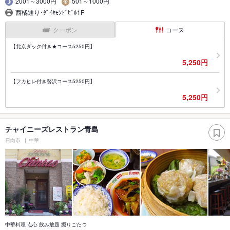
2001～3000円
501～1000円
西橘通り･ﾀﾞｲﾔﾓﾝﾄﾞﾋﾞﾙ1F
クーポン
コース
【北京ダック付き★コース5250円】
5,250円
【フカヒレ付き贅沢コース5250円】
5,250円
チャイニーズレストラン青島
日向市
中華
中華料理 点心 飲み放題 掘りごたつ