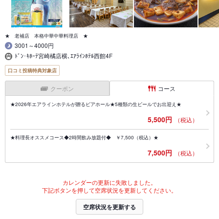
★ 老補店 本格中華中華料理店 ★
3001～4000円
ﾄﾞﾝ･ｷﾎｰﾃ宮崎橘店横､ｴｱﾗｲﾝﾎﾃﾙ西館4F
口コミ投稿特典対象店
クーポン
コース
★2026年エアラインホテルが贈るビアホール★5種類の生ビールでお出迎え★
5,500円
（税込）
★料理長オススメコース◆2時間飲み放題付◆ ￥7,500（税込）★
7,500円
（税込）
カレンダーの更新に失敗しました。
下記ボタンを押して空席状況を更新してください。
空席状況を更新する