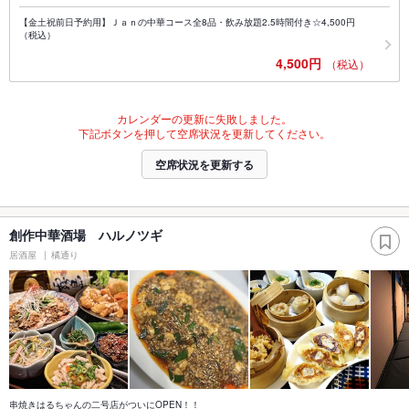
【金土祝前日予約用】Ｊａｎの中華コース全8品・飲み放題2.5時間付き☆4,500円
（税込）
4,500円
（税込）
カレンダーの更新に失敗しました。
下記ボタンを押して空席状況を更新してください。
空席状況を更新する
創作中華酒場 ハルノツギ
居酒屋
橘通り
串焼きはるちゃんの二号店がついにOPEN！！