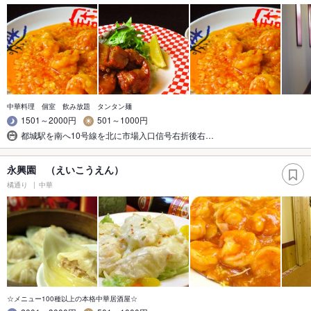
中華料理 個室 飲み放題 タンタン麺
1501～2000円
501～1000円
都城駅を南へ10号線を北に市場入口信号右折後右…
永興園 （えいこうえん）
橘通り
中華
☆メニュー100種以上の本格中華居酒屋☆