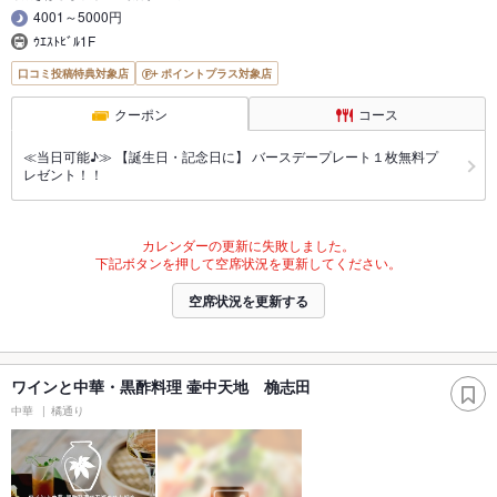
4001～5000円
ｳｴｽﾄﾋﾞﾙ1F
口コミ投稿特典対象店
ポイントプラス対象店
クーポン
コース
≪当日可能♪≫ 【誕生日・記念日に】 バースデープレート１枚無料プ
レゼント！！
カレンダーの更新に失敗しました。
下記ボタンを押して空席状況を更新してください。
空席状況を更新する
ワインと中華・黒酢料理 壷中天地 桷志田
中華
橘通り