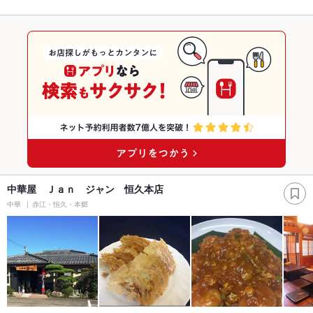
中華屋 Ｊａｎ ジャン 恒久本店
中華
赤江・恒久・本郷