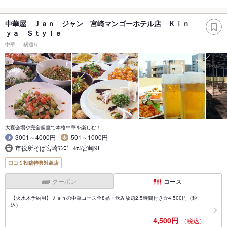
中華屋 Ｊａｎ ジャン 宮崎マンゴーホテル店 Ｋｉｎ
ｙａ Ｓｔｙｌｅ
中華
橘通り
大宴会場や完全個室で本格中華を楽しむ！
3001～4000円
501～1000円
市役所そば宮崎ﾏﾝｺﾞｰﾎﾃﾙ宮崎9F
口コミ投稿特典対象店
クーポン
コース
【火水木予約用】Ｊａｎの中華コース全8品・飲み放題2.5時間付き☆4,500円（税
込）
4,500円
（税込）