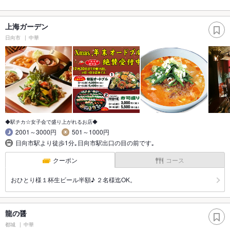
上海ガーデン
日向市
中華
◆駅チカ☆女子会で盛り上がれるお店◆
2001～3000円
501～1000円
日向市駅より徒歩1分｡日向市駅出口の目の前です｡
クーポン
コース
おひとり様１杯生ビール半額♪ ２名様迄OK。
龍の醤
都城
中華