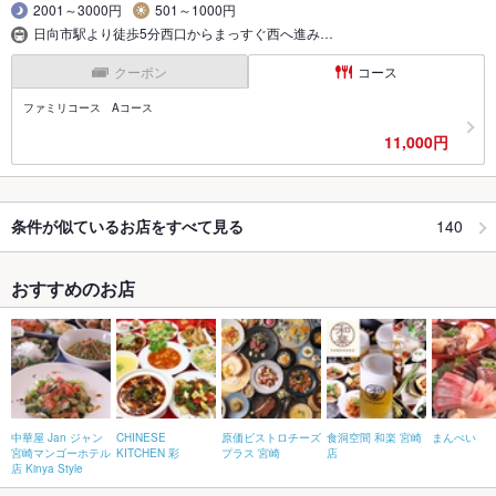
2001～3000円
501～1000円
日向市駅より徒歩5分西口からまっすぐ西へ進み…
クーポン
コース
ファミリコース Aコース
11,000円
140
条件が似ているお店をすべて見る
おすすめのお店
中華屋 Jan ジャン
CHINESE
原価ビストロチーズ
食洞空間 和楽 宮崎
まんぺい
宮崎マンゴーホテル
KITCHEN 彩
プラス 宮崎
店
店 Kinya Style