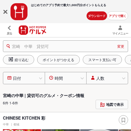
はじめてのアプリ予約で最大
1,000円分ポイントもらえる
ダウンロード
アプリで開く
戻る
マイメニュー
宮崎 中華 貸切可
変更
絞り込む
ポイントがつかえる
スマート支払い可
日付
時間
人数
宮崎の中華 | 貸切可のグルメ・クーポン情報
6件 1-6件
地図で表示
CHINESE KITCHEN 彩
中華
都城