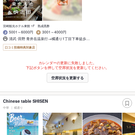
宮崎観光ホテル東館 1F 熟成黒酢
5001～6000円
3001～4000円
清武･田野 青井岳温泉行→橘通り1丁目下車徒歩…
口コミ投稿特典対象店
カレンダーの更新に失敗しました。
下記ボタンを押して空席状況を更新してください。
空席状況を更新する
Chinese table SHISEN
中華
橘通り