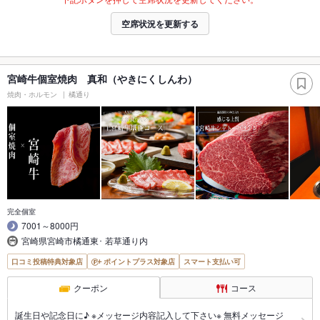
空席状況を更新する
宮崎牛個室焼肉 真和（やきにくしんわ）
焼肉・ホルモン
橘通り
完全個室
7001～8000円
宮崎県宮崎市橘通東･ 若草通り内
口コミ投稿特典対象店
ポイントプラス対象店
スマート支払い可
クーポン
コース
誕生日や記念日に♪ ※メッセージ内容記入して下さい※ 無料メッセージ