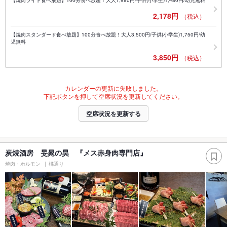
【焼肉ライト食べ放題】100分食べ放題！大人1,980円/子供(小学生)1,480円/幼児無料
2,178円
（税込）
【焼肉スタンダード食べ放題】100分食べ放題！大人3,500円/子供(小学生)1,750円/幼
児無料
3,850円
（税込）
カレンダーの更新に失敗しました。
下記ボタンを押して空席状況を更新してください。
空席状況を更新する
炭焼酒房 旻晁の昊 『メス赤身肉専門店』
焼肉・ホルモン
橘通り