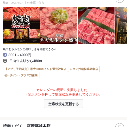
焼肉・ホルモン
佐土原・住吉
焼肉とホルモンの美味しさを堪能できる♪
3001～4000円
日向住吉駅から480m
【アプリ予約限定】最大800ポイント還元対象店
口コミ投稿特典対象店
ポイントプラス対象店
カレンダーの更新に失敗しました。
下記ボタンを押して空席状況を更新してください。
空席状況を更新する
焼肉すだく 宮崎都城本店