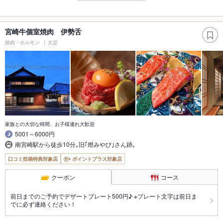
宮崎牛個室焼肉 伊勢舌
焼肉・ホルモン
大淀
家族との大切な時間、お子様連れ大歓迎
5001～6000円
南宮崎駅から徒歩10分｡旧｢燈みやび｣さん跡｡
口コミ投稿特典対象店
ポイントプラス対象店
クーポン
コース
前日までのご予約でデザートプレート500円♪ ※プレート文字は前日ま
でに必ず連絡ください！