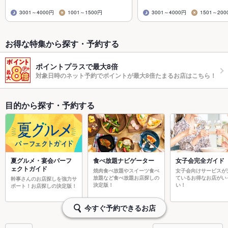
3001～4000円
1001～1500円
3001～4000円
1501～200
お得な特集から探す・予約する
ポイントプラスで最大8倍
対象日時のネット予約でポイントが最大8倍たまるお店はこちら！
目的から探す・予約する
夏グルメ・宴会パーフ
食べ放題ナビゲーター
女子会完全ガイド
ェクトガイド
焼肉食べ放題やスイーツ食べ
女子会向けサービスが
放題など食べ放題お店探しの
ているお得なお店がい
幹事さんのお店探しを強力サ
決定版！
い！
ポート！お店探しの決定版！
今すぐ予約できるお店