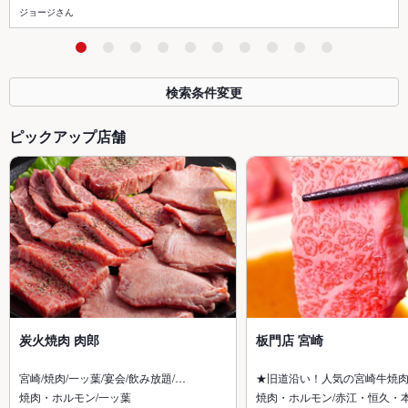
ジョージさん
検索条件変更
ピックアップ店舗
炭火焼肉 肉郎
板門店 宮崎
宮崎/焼肉/一ッ葉/宴会/飲み放題/…
★旧道沿い！人気の宮崎牛焼
焼肉・ホルモン/一ッ葉
焼肉・ホルモン/赤江・恒久・