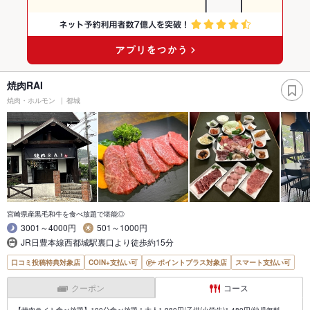
焼肉RAI
焼肉・ホルモン
都城
宮崎県産黒毛和牛を食べ放題で堪能◎
3001～4000円
501～1000円
JR日豊本線西都城駅裏口より徒歩約15分
口コミ投稿特典対象店
COIN+支払い可
ポイントプラス対象店
スマート支払い可
クーポン
コース