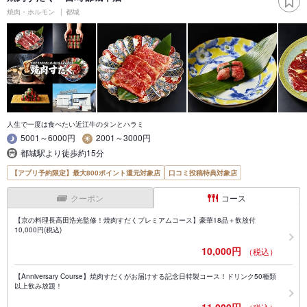
焼肉・ホルモン
都城
人生で一度は食べたい近江牛のタンとハラミ
5001～6000円
2001～3000円
都城駅より徒歩約15分
【アプリ予約限定】最大800ポイント還元対象店
口コミ投稿特典対象店
クーポン
コース
【京の料理長高田浩光監修！焼肉すだくプレミアムコース】豪華18品＋飲放付
10,000円(税込)
10,000円
（税込）
【Anniversary Course】焼肉すだくがお届けする記念日特製コース！ドリンク50種類
以上飲み放題！
11,000円