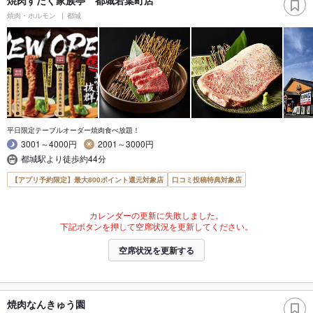
焼肉・ホルモン
都城
平日限定テーブルオーダー焼肉食べ放題！
3001～4000円
2001～3000円
都城駅より徒歩約44分
【アプリ予約限定】最大800ポイント還元対象店
口コミ投稿特典対象店
カレンダーの更新に失敗しました。
下記ボタンを押して空席状況を更新してください。
空席状況を更新する
焼肉なんきゅう園