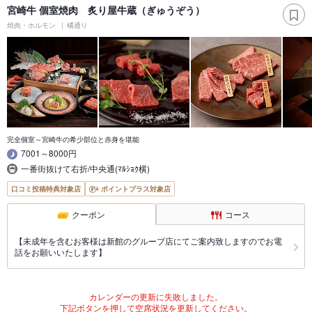
宮崎牛 個室焼肉 炙り屋牛蔵（ぎゅうぞう）
焼肉・ホルモン
橘通り
完全個室～宮崎牛の希少部位と赤身を堪能
7001～8000円
一番街抜けて右折/中央通(ﾏﾙｼｮｸ横)
口コミ投稿特典対象店
ポイントプラス対象店
クーポン
コース
【未成年を含むお客様は新館のグループ店にてご案内致しますのでお電
話をお願いいたします】
カレンダーの更新に失敗しました。
下記ボタンを押して空席状況を更新してください。