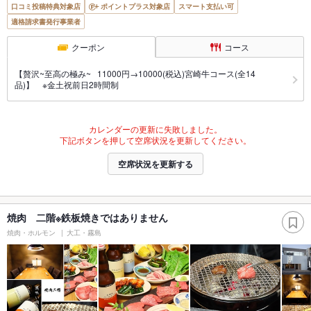
口コミ投稿特典対象店
ポイントプラス対象店
スマート支払い可
適格請求書発行事業者
クーポン
コース
【贅沢~至高の極み~ 11000円→10000(税込)宮崎牛コース(全14
品)】 ※金土祝前日2時間制
カレンダーの更新に失敗しました。
下記ボタンを押して空席状況を更新してください。
空席状況を更新する
焼肉 二階※鉄板焼きではありません
焼肉・ホルモン
大工・霧島