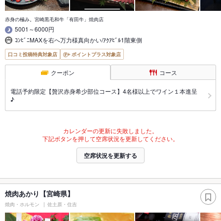
赤身の極み。宮崎黒毛和牛「有田牛」焼肉店
5001～6000円
ｺﾝﾋﾞﾆMAXを右へ万力様真向かい/ｱｸｱﾋﾞﾙ1階東側
口コミ投稿特典対象店
ポイントプラス対象店
クーポン
コース
電話予約限定【贅沢赤身希少部位コース】4名様以上でワイン１本進呈
♪
カレンダーの更新に失敗しました。
下記ボタンを押して空席状況を更新してください。
空席状況を更新する
焼肉あかり【宮崎県】
焼肉・ホルモン
佐土原・住吉