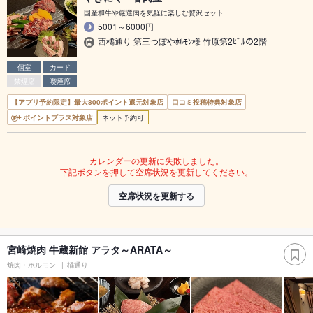
国産和牛や厳選肉を気軽に楽しむ贅沢セット
5001～6000円
西橘通り 第三つぼやﾎﾙﾓﾝ様 竹原第2ﾋﾞﾙの2階
個室
カード
禁煙席
喫煙席
【アプリ予約限定】最大800ポイント還元対象店
口コミ投稿特典対象店
ポイントプラス対象店
ネット予約可
カレンダーの更新に失敗しました。
下記ボタンを押して空席状況を更新してください。
空席状況を更新する
宮崎焼肉 牛蔵新館 アラタ～ARATA～
焼肉・ホルモン
橘通り