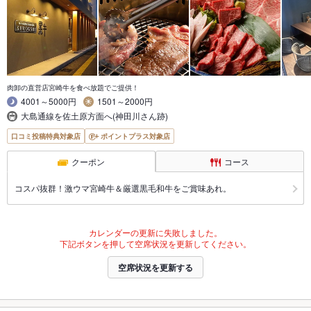
肉卸の直営店宮崎牛を食べ放題でご提供！
4001～5000円
1501～2000円
大島通線を佐土原方面へ(神田川さん跡)
口コミ投稿特典対象店
ポイントプラス対象店
クーポン
コース
コスパ抜群！激ウマ宮崎牛＆厳選黒毛和牛をご賞味あれ。
カレンダーの更新に失敗しました。
下記ボタンを押して空席状況を更新してください。
空席状況を更新する