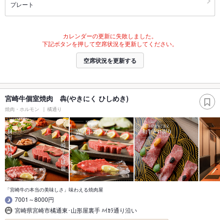
プレート
カレンダーの更新に失敗しました。
下記ボタンを押して空席状況を更新してください。
空席状況を更新する
宮崎牛個室焼肉 犇(やきにく ひしめき)
焼肉・ホルモン
橘通り
「宮崎牛の本当の美味しさ」味わえる焼肉屋
7001～8000円
宮崎県宮崎市橘通東･山形屋裏手 ﾊｲｶﾗ通り沿い