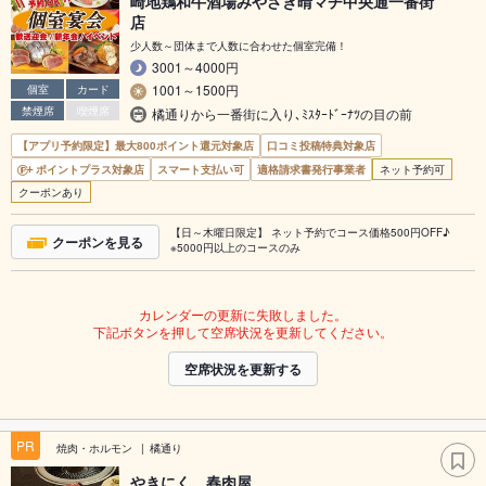
崎地鶏和牛酒場みやざき晴マチ中央通一番街
店
少人数～団体まで人数に合わせた個室完備！
3001～4000円
1001～1500円
個室
カード
禁煙席
喫煙席
橘通りから一番街に入り､ﾐｽﾀｰﾄﾞｰﾅﾂの目の前
【アプリ予約限定】最大800ポイント還元対象店
口コミ投稿特典対象店
ポイントプラス対象店
スマート支払い可
適格請求書発行事業者
ネット予約可
クーポンあり
【日～木曜日限定】 ネット予約でコース価格500円OFF♪
クーポンを見る
※5000円以上のコースのみ
カレンダーの更新に失敗しました。
下記ボタンを押して空席状況を更新してください。
空席状況を更新する
PR
焼肉・ホルモン
橘通り
やきにく 春肉屋