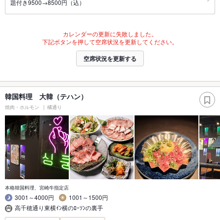
題付き9500→8500円（込）
カレンダーの更新に失敗しました。
下記ボタンを押して空席状況を更新してください。
空席状況を更新する
韓国料理 大韓（テハン）
焼肉・ホルモン
橘通り
本格韓国料理、宮崎牛指定店
3001～4000円
1001～1500円
高千穂通り東横ｲﾝ横のﾛｰｿﾝの裏手