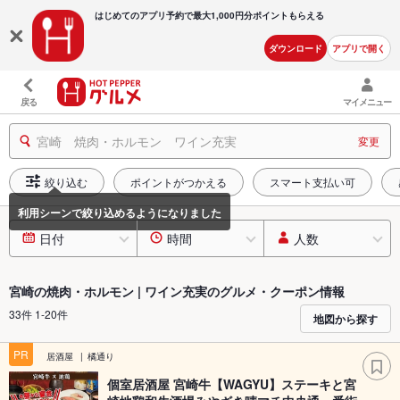
はじめてのアプリ予約で最大
1,000円分ポイントもらえる
ダウンロード
アプリで開く
戻る
マイメニュー
宮崎 焼肉・ホルモン ワイン充実
変更
絞り込む
ポイントがつかえる
スマート支払い可
日付
時間
人数
宮崎の焼肉・ホルモン | ワイン充実のグルメ・クーポン情報
33件 1-20件
地図から探す
PR
居酒屋
橘通り
個室居酒屋 宮崎牛【WAGYU】ステーキと宮