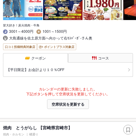
皆大好き！炭火焼肉・牛角
3001～4000円
1001～1500円
大島通線を佐土原方面へ向かって右ﾓｽﾊﾞｰｶﾞ-さん奥
口コミ投稿特典対象店
ポイントプラス対象店
クーポン
コース
【平日限定】お会計より１０％OFF
カレンダーの更新に失敗しました。
下記ボタンを押して空席状況を更新してください。
空席状況を更新する
焼肉 とうがらし 【宮崎県宮崎市】
焼肉・ホルモン
橘通り