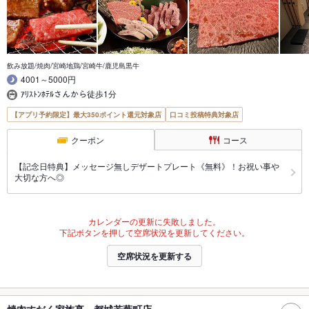
飲み放題/焼肉/宮崎地鶏/宮崎牛/鹿児島黒牛
4001～5000円
ｱﾘｽﾄﾝﾎﾃﾙさんから徒歩1分
【アプリ予約限定】最大350ポイント還元対象店
口コミ投稿特典対象店
クーポン
コース
【記念日特典】メッセージ無しデザートプレート《無料》！お祝い事や
大切な方へ◎
カレンダーの更新に失敗しました。
下記ボタンを押して空席状況を更新してください。
空席状況を更新する
焼肉すだく家族亭 都城若葉町店