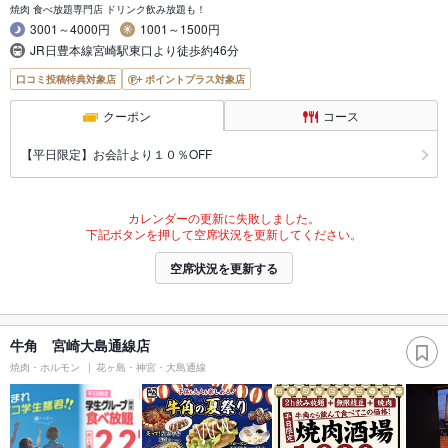
焼肉 食べ放題専門店 ドリンク飲み放題も！
3001～4000円
1001～1500円
JR日豊本線宮崎駅東口より徒歩約46分
口コミ投稿特典対象店
ポイントプラス対象店
クーポン
コース
【平日限定】お会計より１０％OFF
カレンダーの更新に失敗しました。
下記ボタンを押して空席状況を更新してください。
空席状況を更新する
牛角 宮崎大島通線店
焼肉・ホルモン
花ヶ島・神宮・大島通線