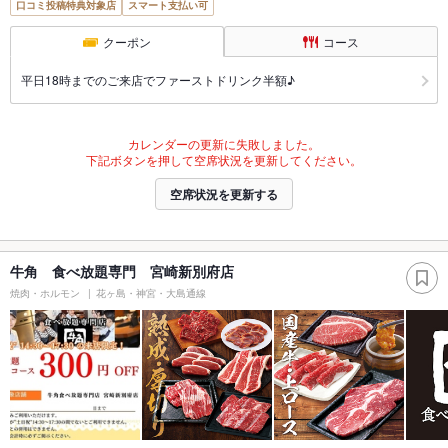
口コミ投稿特典対象店
スマート支払い可
クーポン
コース
平日18時までのご来店でファーストドリンク半額♪
カレンダーの更新に失敗しました。
下記ボタンを押して空席状況を更新してください。
空席状況を更新する
牛角 食べ放題専門 宮崎新別府店
焼肉・ホルモン
花ヶ島・神宮・大島通線