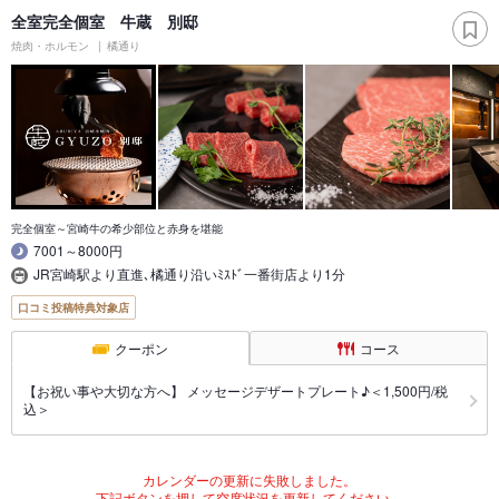
全室完全個室 牛蔵 別邸
焼肉・ホルモン
橘通り
完全個室～宮崎牛の希少部位と赤身を堪能
7001～8000円
JR宮崎駅より直進､橘通り沿いﾐｽﾄﾞ一番街店より1分
口コミ投稿特典対象店
クーポン
コース
【お祝い事や大切な方へ】 メッセージデザートプレート♪＜1,500円/税
込＞
カレンダーの更新に失敗しました。
下記ボタンを押して空席状況を更新してください。