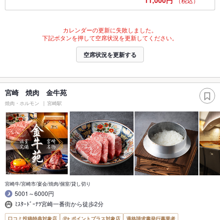
（税込）
カレンダーの更新に失敗しました。
下記ボタンを押して空席状況を更新してください。
空席状況を更新する
宮崎 焼肉 金牛苑
焼肉・ホルモン
宮崎駅
宮崎牛/宮崎市/宴会/焼肉/個室/貸し切り
5001～6000円
ﾐｽﾀｰﾄﾞｰﾅﾂ宮崎一番街から徒歩2分
口コミ投稿特典対象店
ポイントプラス対象店
適格請求書発行事業者