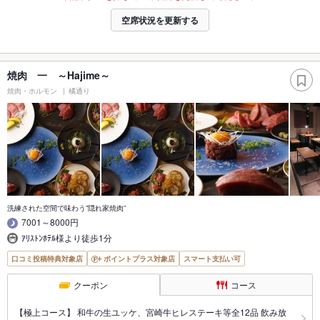
空席状況を更新する
焼肉 一 ～Hajime～
焼肉・ホルモン
橘通り
洗練された空間で味わう”隠れ家焼肉”
7001～8000円
ｱﾘｽﾄﾝﾎﾃﾙ様より徒歩1分
口コミ投稿特典対象店
ポイントプラス対象店
スマート支払い可
クーポン
コース
【極上コース】 和牛の生ユッケ、宮崎牛ヒレステーキ等全12品 飲み放