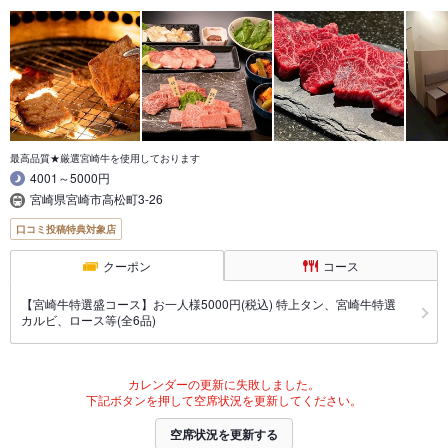
最高品質★厳選宮崎牛を使用しております
4001～5000円
宮崎県宮崎市高松町3-26
口コミ投稿特典対象店
クーポン
コース
【宮崎牛特選盛コース】お一人様5000円(税込) 特上タン、宮崎牛特選
カルビ、ロース等(全6品)
カレンダーの更新に失敗しました。
下記ボタンを押して空席状況を更新してください。
空席状況を更新する