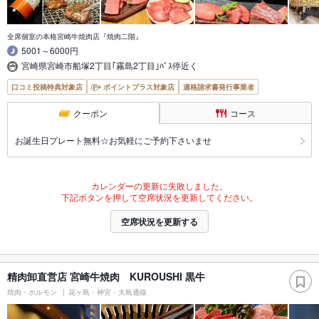
全席個室の本格宮崎牛焼肉店『焼肉二階』
5001～6000円
宮崎県宮崎市船塚2丁目｢霧島2丁目｣ﾊﾞｽ停近く
口コミ投稿特典対象店
ポイントプラス対象店
適格請求書発行事業者
クーポン
コース
お誕生日プレート無料☆お気軽にご予約下さいませ
カレンダーの更新に失敗しました。
下記ボタンを押して空席状況を更新してください。
空席状況を更新する
精肉卸直営店 宮崎牛焼肉 KUROUSHI 黒牛
焼肉・ホルモン
花ヶ島・神宮・大島通線