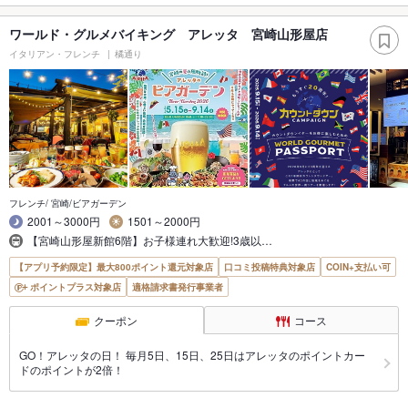
ワールド・グルメバイキング アレッタ 宮崎山形屋店
イタリアン・フレンチ
橘通り
フレンチ/ 宮崎/ビアガーデン
2001～3000円
1501～2000円
【宮崎山形屋新館6階】お子様連れ大歓迎!3歳以…
【アプリ予約限定】最大800ポイント還元対象店
口コミ投稿特典対象店
COIN+支払い可
ポイントプラス対象店
適格請求書発行事業者
クーポン
コース
GO！アレッタの日！ 毎月5日、15日、25日はアレッタのポイントカー
ドのポイントが2倍！