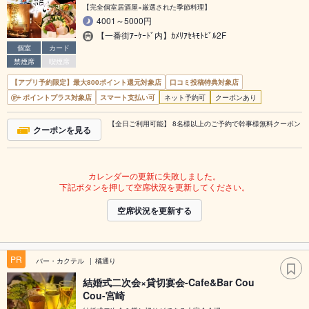
【完全個室居酒屋×厳選された季節料理】
4001～5000円
【一番街ｱｰｹｰﾄﾞ内】ｶﾒﾘｱｾｷﾓﾄﾋﾞﾙ2F
個室
カード
禁煙席
喫煙席
【アプリ予約限定】最大800ポイント還元対象店
口コミ投稿特典対象店
ポイントプラス対象店
スマート支払い可
ネット予約可
クーポンあり
【全日ご利用可能】 8名様以上のご予約で幹事様無料クーポン
クーポンを見る
カレンダーの更新に失敗しました。
下記ボタンを押して空席状況を更新してください。
空席状況を更新する
PR
バー・カクテル
橘通り
結婚式二次会×貸切宴会-Cafe&Bar Cou
Cou-宮崎