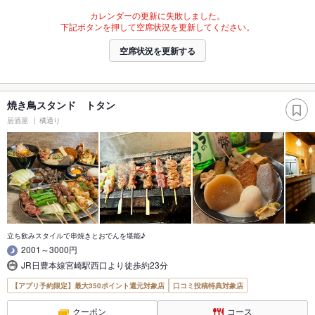
カレンダーの更新に失敗しました。
下記ボタンを押して空席状況を更新してください。
空席状況を更新する
焼き鳥スタンド トタン
居酒屋
橘通り
立ち飲みスタイルで串焼きとおでんを堪能♪
2001～3000円
JR日豊本線宮崎駅西口より徒歩約23分
【アプリ予約限定】最大350ポイント還元対象店
口コミ投稿特典対象店
クーポン
コース