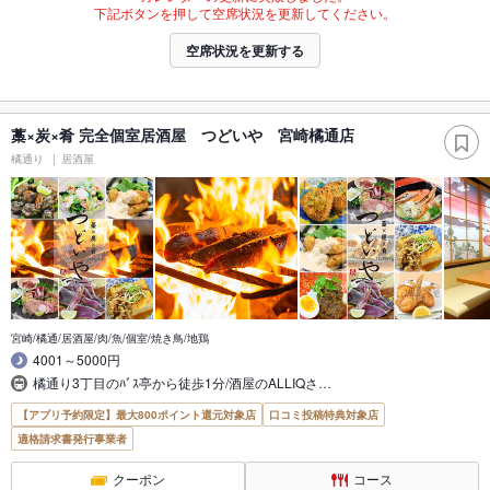
下記ボタンを押して空席状況を更新してください。
空席状況を更新する
藁×炭×肴 完全個室居酒屋 つどいや 宮崎橘通店
橘通り
居酒屋
宮崎/橘通/居酒屋/肉/魚/個室/焼き鳥/地鶏
4001～5000円
橘通り3丁目のﾊﾞｽ亭から徒歩1分/酒屋のALLIQさ…
【アプリ予約限定】最大800ポイント還元対象店
口コミ投稿特典対象店
適格請求書発行事業者
クーポン
コース