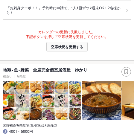
『お刺身クーポ！！』予約時に申請で、1人1皿ずつ♪週末OK！2名様か
ら！
カレンダーの更新に失敗しました。
下記ボタンを押して空席状況を更新してください。
空席状況を更新する
地鶏×魚×野菜 全席完全個室居酒屋 ゆかり
橘通り
居酒屋
宮崎/橘通/居酒屋/肉/魚/個室/焼き鳥/地鶏
4001～5000円