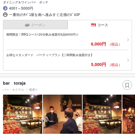
ダイニング＆ワインバー ボッテ
4001～5000円
一番街のﾀﾊﾞｺ屋を南へ進みすぐ左側のﾋﾞﾙ3F
クーポン
コース
期間限定！BBQコース120分飲み放題付5品6000円☆
6,000円
（税込）
お得なスタンダード パーティープラン【二時間飲み放題付き】
5,000円
（税込）
bar toraja
バー・カクテル
橘通り