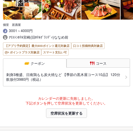
個室 居酒屋
3001～4000円
ｱﾘｽﾄﾝﾎﾃﾙ宮崎(旧ﾎﾃﾙｸﾞﾗﾝﾃﾞｨ)ななめ前
【アプリ予約限定】最大800ポイント還元対象店
口コミ投稿特典対象店
ポイントプラス対象店
スマート支払い可
クーポン
コース
刺身3種盛、日南鶏もも炭火焼など 【季節の黒木屋コース10品】 120分
飲放付3980円（税込）
カレンダーの更新に失敗しました。
下記ボタンを押して空席状況を更新してください。
空席状況を更新する