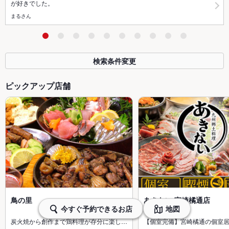
が好きでした。
まるさん
検索条件変更
ピックアップ店舗
鳥の里
あきない 宮崎橘通店
今すぐ予約できるお店
地図
炭火焼から創作まで鶏料理が存分に楽し…
【個室完備】宮崎橘通の個室