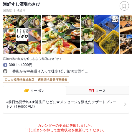
海鮮すし酒場わさび
居酒屋
橘通り
宮崎の地の魚介を愉しむなら当店にお任せ！
3001～4000円
一番街から中央通り入って徒歩1分｡ 第10吉野ﾋﾞ…
口コミ投稿特典対象店
適格請求書発行事業者
クーポン
コース
※前日迄要予約※★誕生日などに★メッセージを添えたデザートプレー
ト♪《1枚500円♪》
カレンダーの更新に失敗しました。
下記ボタンを押して空席状況を更新してください。