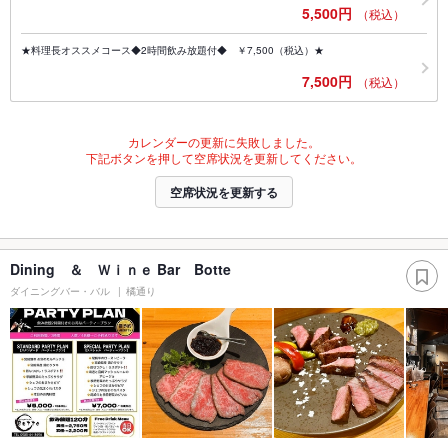
5,500円
（税込）
★料理長オススメコース◆2時間飲み放題付◆ ￥7,500（税込）★
7,500円
（税込）
カレンダーの更新に失敗しました。
下記ボタンを押して空席状況を更新してください。
空席状況を更新する
Dining ＆ Ｗｉｎｅ Bar Botte
ダイニングバー・バル
橘通り