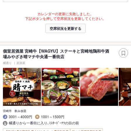
カレンダーの更新に失敗しました。
下記ボタンを押して空席状況を更新してください。
空席状況を更新する
個室居酒屋 宮崎牛【WAGYU】ステーキと宮崎地鶏和牛酒
場みやざき晴マチ中央通一番街店
橘通り
居酒屋
宮崎市 飲み放題
3001～4000円
1001～1500円
橘通りから一番街に入り､ﾐｽﾀｰﾄﾞｰﾅﾂの目の前