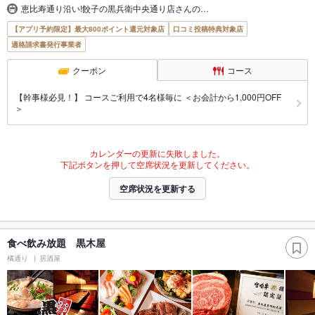
恵比寿通り沿い!餃子の黒兵衛中央通り店さんの…
【アプリ予約限定】最大800ポイント還元対象店
口コミ投稿特典対象店
適格請求書発行事業者
クーポン
コース
【幹事様必見！】 コースご利用で4名様毎に ＜お会計から1,000円OFF
＞
カレンダーの更新に失敗しました。
下記ボタンを押して空席状況を更新してください。
空席状況を更新する
食べ飲み放題 黒木屋
橘通り
居酒屋