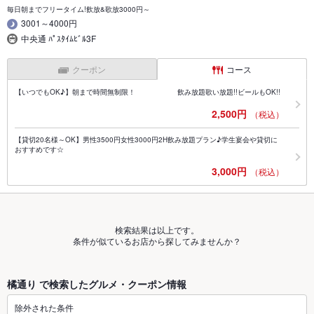
毎日朝までフリータイム!飲放&歌放3000円～
3001～4000円
中央通 ﾊﾟｽﾀｲﾑﾋﾞﾙ3F
クーポン
コース
【いつでもOK♪】朝まで時間無制限！ 飲み放題歌い放題!!ビールもOK!!
2,500円
（税込）
【貸切20名様～OK】男性3500円女性3000円2H飲み放題プラン♪学生宴会や貸切に
おすすめです☆
3,000円
（税込）
検索結果は以上です。
条件が似ているお店から探してみませんか？
橘通り で検索したグルメ・クーポン情報
除外された条件