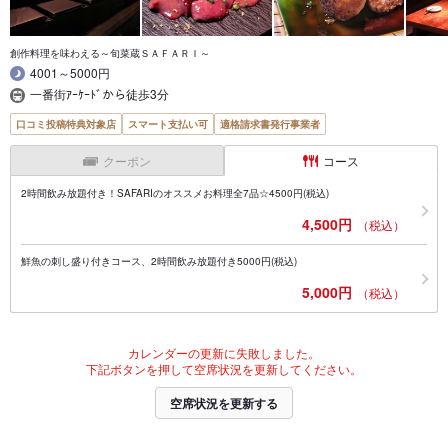
創作料理を味わえる～旬菜蔵ＳＡＦＡＲＩ～
4001～5000円
一番街ｱｰｹｰﾄﾞから徒歩3分
口コミ投稿特典対象店
スマート支払い可
適格請求書発行事業者
クーポン
コース
2時間飲み放題付き！SAFARIのオススメお料理全7品☆4500円(税込)
4,500円
（税込）
鮮魚の刺し盛り付きコース、2時間飲み放題付き5000円(税込)
5,000円
（税込）
カレンダーの更新に失敗しました。
下記ボタンを押して空席状況を更新してください。
空席状況を更新する