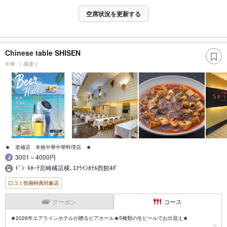
空席状況を更新する
Chinese table SHISEN
中華
橘通り
★ 老補店 本格中華中華料理店 ★
3001～4000円
ﾄﾞﾝ･ｷﾎｰﾃ宮崎橘店横､ｴｱﾗｲﾝﾎﾃﾙ西館4F
口コミ投稿特典対象店
クーポン
コース
★2026年エアラインホテルが贈るビアホール★5種類の生ビールでお出迎え★