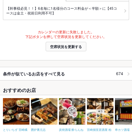
【幹事様必見！！】6名毎に1名様分のコース料金が＜半額＞に【45コ
ースは金土・祝前日利用不可】
カレンダーの更新に失敗しました。
下記ボタンを押して空席状況を更新してください。
空席状況を更新する
674
条件が似ているお店をすべて見る
おすすめのお店
とりいちず 宮崎橘
囲炉裏元志
炭焼酒場 酔らんね
宮崎個室居酒屋 柏
串カツ酒場