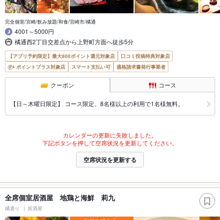
完全個室/宮崎/飲み放題/和食/宮崎市/橘通
4001～5000円
橘通西2丁目交差点から上野町方面へ徒歩5分
【アプリ予約限定】最大800ポイント還元対象店
口コミ投稿特典対象店
ポイントプラス対象店
スマート支払い可
適格請求書発行事業者
クーポン
コース
【日～木曜日限定】 コース限定。8名様以上の利用で1名様無料。
カレンダーの更新に失敗しました。
下記ボタンを押して空席状況を更新してください。
空席状況を更新する
全席個室居酒屋 地鶏と海鮮 莉九
橘通り
居酒屋