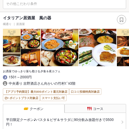
その他こだわり条件
イタリアン居酒屋 風の器
橘通り
居酒屋
お洒落でゆっきり落ち着ける夕食＆夜カフェ
1501～2000円
中央通り 吉野酒店さん向かいの竹村ﾋﾞﾙ3階
【アプリ予約限定】最大800ポイント還元対象店
口コミ投稿特典対象店
ポイントプラス対象店
スマート支払い可
クーポン
コース
平日限定クーポン♪パスタ＆ピザ＆サラダに90分飲み放題付きで3500
円！