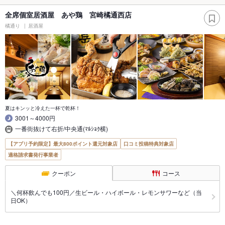
全席個室居酒屋 あや鶏 宮崎橘通西店
橘通り
居酒屋
夏はキンッと冷えた一杯で乾杯！
3001～4000円
一番街抜けて右折/中央通(ﾏﾙｼｮｸ横)
【アプリ予約限定】最大800ポイント還元対象店
口コミ投稿特典対象店
適格請求書発行事業者
クーポン
コース
＼何杯飲んでも100円／生ビール・ハイボール・レモンサワーなど（当
日OK）