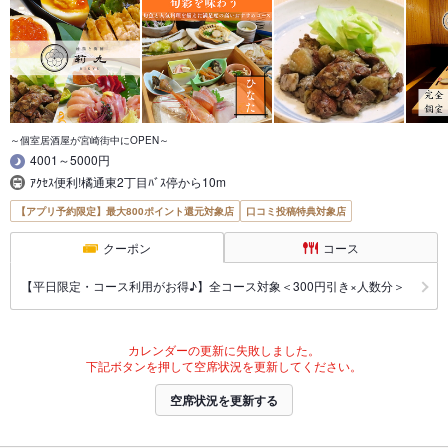
～個室居酒屋が宮崎街中にOPEN～
4001～5000円
ｱｸｾｽ便利!橘通東2丁目ﾊﾞｽ停から10m
【アプリ予約限定】最大800ポイント還元対象店
口コミ投稿特典対象店
クーポン
コース
【平日限定・コース利用がお得♪】全コース対象＜300円引き×人数分＞
カレンダーの更新に失敗しました。
下記ボタンを押して空席状況を更新してください。
空席状況を更新する