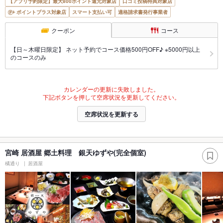
【アプリ予約限定】最大800ポイント還元対象店
口コミ投稿特典対象店
ポイントプラス対象店
スマート支払い可
適格請求書発行事業者
クーポン
コース
【日～木曜日限定】 ネット予約でコース価格500円OFF♪ ※5000円以上
のコースのみ
カレンダーの更新に失敗しました。
下記ボタンを押して空席状況を更新してください。
空席状況を更新する
宮崎 居酒屋 郷土料理 銀天ゆずや(完全個室)
橘通り
居酒屋