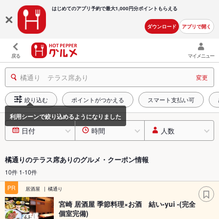
はじめてのアプリ予約で最大
1,000円分ポイントもらえる
ダウンロード
アプリで開く
戻る
マイメニュー
橘通り テラス席あり
変更
絞り込む
ポイントがつかえる
スマート支払い可
日付
時間
人数
橘通りのテラス席ありのグルメ・クーポン情報
10件 1-10件
PR
居酒屋
橘通り
宮崎 居酒屋 季節料理×お酒 結い-yui -(完全
個室完備)