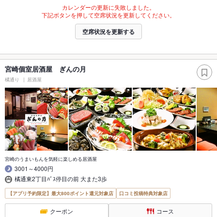
カレンダーの更新に失敗しました。
下記ボタンを押して空席状況を更新してください。
空席状況を更新する
宮崎個室居酒屋 ぎんの月
橘通り
居酒屋
宮崎のうまいもんを気軽に楽しめる居酒屋
3001～4000円
橘通東2丁目ﾊﾞｽ停目の前 大また3歩
【アプリ予約限定】最大800ポイント還元対象店
口コミ投稿特典対象店
クーポン
コース