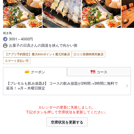
焼き鳥
3001～4000円
お菓子の日高さんの国道を挟んで向かい側
【アプリ予約限定】最大800ポイント還元対象店
口コミ投稿特典対象店
スマート支払い可
クーポン
コース
【プレモルも飲み放題♪】 コースの飲み放題が2時間→3時間に無料で
延長！ ※月～木曜日限定
カレンダーの更新に失敗しました。
下記ボタンを押して空席状況を更新してください。
空席状況を更新する