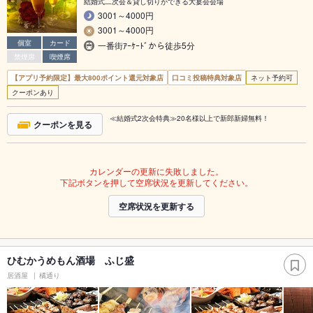
結婚式二次会＆貸し切りができる大宴会会場
3001～4000円
3001～4000円
個室
カード
一番街ｱｰｹｰﾄﾞから徒歩5分
禁煙席
喫煙席
【アプリ予約限定】最大800ポイント還元対象店
口コミ投稿特典対象店
ネット予約可
クーポンあり
≪結婚式2次会特典≫20名様以上で新郎新婦無料！
クーポンを見る
カレンダーの更新に失敗しました。
下記ボタンを押して空席状況を更新してください。
空席状況を更新する
ひむかうめもん酒場 ふじ盛
居酒屋
橘通り