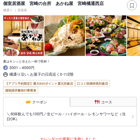
個室居酒屋 宮崎の台所 あかね屋 宮崎橘通西店
橘通り
居酒屋
夏はキンッと冷えた一杯で乾杯！
3001～4000円
橘通り沿い､お菓子の日高近くﾛｰｿﾝ2階
【アプリ予約限定】最大800ポイント還元対象店
口コミ投稿特典対象店
適格請求書発行事業者
クーポン
コース
＼何杯飲んでも100円／生ビール・ハイボール・レモンサワーなど（当
日OK）
カレンダーの更新に失敗しました。