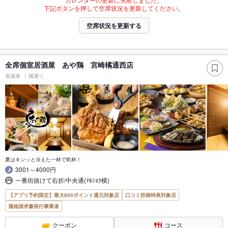
下記ボタンを押して空席状況を更新してください。
空席状況を更新する
全席個室居酒屋 あや鶏 宮崎橘通西店
居酒屋
橘通り
夏はキンッと冷えた一杯で乾杯！
3001～4000円
一番街抜けて右折/中央通(ﾏﾙｼｮｸ横)
【アプリ予約限定】最大800ポイント還元対象店
口コミ投稿特典対象店
適格請求書発行事業者
クーポン
コース