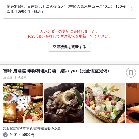
刺身3種盛、日南鶏もも炭火焼など 【季節の黒木屋コース10品】 120分
飲放付3980円（税込）
カレンダーの更新に失敗しました。
下記ボタンを押して空席状況を更新してください。
空席状況を更新する
宮崎 居酒屋 季節料理×お酒 結い-yui -(完全個室完備)
居酒屋
橘通り
完全個室/宮崎市/和食/宮崎/橘通/飲み放題
4001～5000円