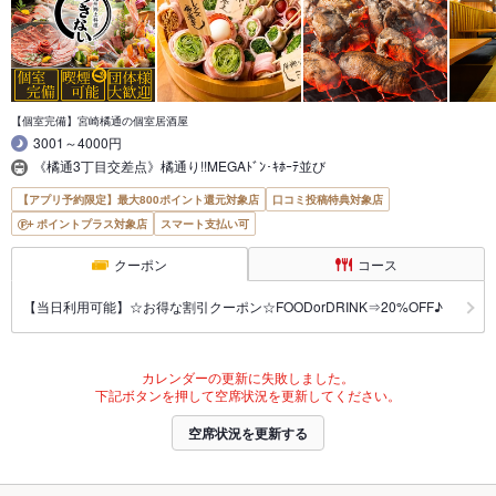
【個室完備】宮崎橘通の個室居酒屋
3001～4000円
《橘通3丁目交差点》橘通り!!MEGAﾄﾞﾝ･ｷﾎｰﾃ並び
【アプリ予約限定】最大800ポイント還元対象店
口コミ投稿特典対象店
ポイントプラス対象店
スマート支払い可
クーポン
コース
【当日利用可能】☆お得な割引クーポン☆FOODorDRINK⇒20%OFF♪
カレンダーの更新に失敗しました。
下記ボタンを押して空席状況を更新してください。
空席状況を更新する