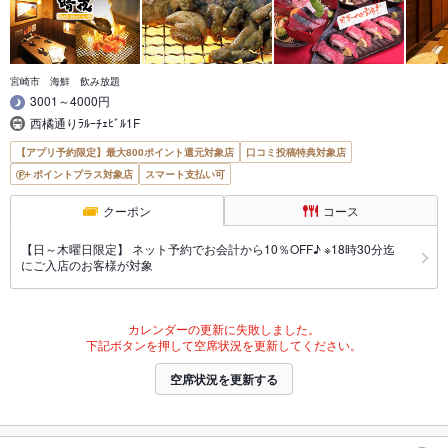
宮崎市 海鮮 飲み放題
3001～4000円
西橘通りﾗﾙｰﾁｪﾋﾞﾙ1F
【アプリ予約限定】最大800ポイント還元対象店
口コミ投稿特典対象店
ポイントプラス対象店
スマート支払い可
クーポン
コース
【日～木曜日限定】 ネット予約でお会計から10％OFF♪ ※18時30分迄
にご入店のお客様が対象
カレンダーの更新に失敗しました。
下記ボタンを押して空席状況を更新してください。
空席状況を更新する