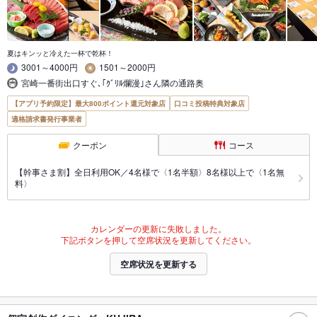
夏はキンッと冷えた一杯で乾杯！
3001～4000円
1501～2000円
宮崎一番街出口すぐ､｢ｸﾞﾘﾙ爛漫｣さん隣の通路奥
【アプリ予約限定】最大800ポイント還元対象店
口コミ投稿特典対象店
適格請求書発行事業者
クーポン
コース
【幹事さま割】全日利用OK／4名様で〈1名半額〉8名様以上で〈1名無
料〉
カレンダーの更新に失敗しました。
下記ボタンを押して空席状況を更新してください。
空席状況を更新する