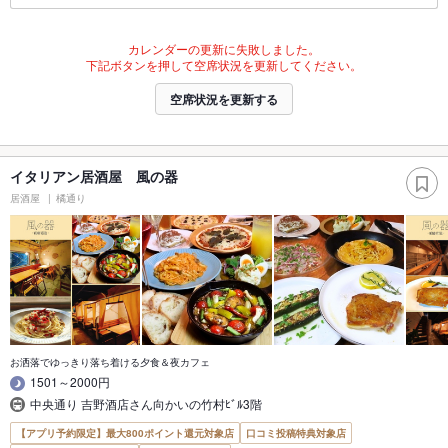
カレンダーの更新に失敗しました。
下記ボタンを押して空席状況を更新してください。
空席状況を更新する
イタリアン居酒屋 風の器
居酒屋
橘通り
お洒落でゆっきり落ち着ける夕食＆夜カフェ
1501～2000円
中央通り 吉野酒店さん向かいの竹村ﾋﾞﾙ3階
【アプリ予約限定】最大800ポイント還元対象店
口コミ投稿特典対象店