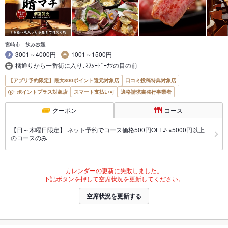
宮崎市 飲み放題
3001～4000円
1001～1500円
橘通りから一番街に入り､ﾐｽﾀｰﾄﾞｰﾅﾂの目の前
【アプリ予約限定】最大800ポイント還元対象店
口コミ投稿特典対象店
ポイントプラス対象店
スマート支払い可
適格請求書発行事業者
クーポン
コース
【日～木曜日限定】 ネット予約でコース価格500円OFF♪ ※5000円以上
のコースのみ
カレンダーの更新に失敗しました。
下記ボタンを押して空席状況を更新してください。
空席状況を更新する