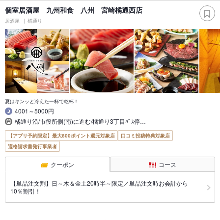
個室居酒屋 九州和食 八州 宮崎橘通西店
居酒屋
橘通り
夏はキンッと冷えた一杯で乾杯！
4001～5000円
橘通り沿/市役所側(南)に進む/橘通り3丁目ﾊﾞｽ停…
【アプリ予約限定】最大800ポイント還元対象店
口コミ投稿特典対象店
適格請求書発行事業者
クーポン
コース
【単品注文割】日～木＆金土20時半～限定／単品注文時お会計から
10％割引！