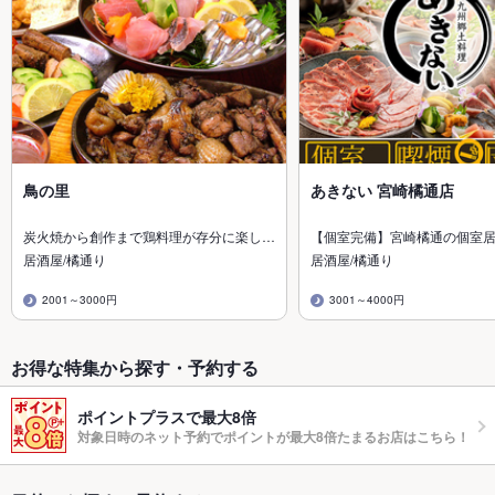
鳥の里
あきない 宮崎橘通店
炭火焼から創作まで鶏料理が存分に楽し…
【個室完備】宮崎橘通の個室
居酒屋/橘通り
居酒屋/橘通り
2001～3000円
3001～4000円
お得な特集から探す・予約する
ポイントプラスで最大8倍
対象日時のネット予約でポイントが最大8倍たまるお店はこちら！