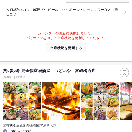
＼何杯飲んでも100円／生ビール・ハイボール・レモンサワーなど（当
日OK）
カレンダーの更新に失敗しました。
下記ボタンを押して空席状況を更新してください。
空席状況を更新する
藁×炭×肴 完全個室居酒屋 つどいや 宮崎橘通店
居酒屋
橘通り
宮崎/橘通/居酒屋/肉/魚/個室/焼き鳥/地鶏
4001～5000円