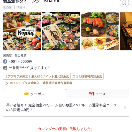
個室創作ダイニング KUJIRA
居酒屋
橘通り
居酒屋 飲み放題
4001～5000円
一番街ｱｰｹｰﾄﾞ抜けてすぐ!!
【アプリ予約限定】最大800ポイント還元対象店
口コミ投稿特典対象店
ポイントプラス対象店
適格請求書発行事業者
クーポン
コース
早い者勝ち！ 完全個室VIPルーム使い放題♪ VIPルーム通常料金コース
の方限定→0円！
カレンダーの更新に失敗しました。