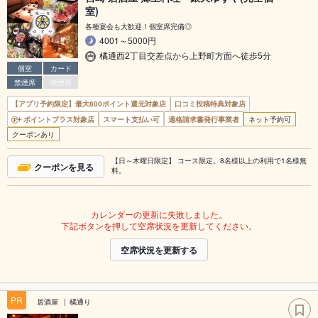
室)
各種宴会も大歓迎！個室席完備◎
4001～5000円
橘通西2丁目交差点から上野町方面へ徒歩5分
個室
カード
禁煙席
喫煙席
【アプリ予約限定】最大800ポイント還元対象店
口コミ投稿特典対象店
ポイントプラス対象店
スマート支払い可
適格請求書発行事業者
ネット予約可
クーポンあり
【日～木曜日限定】 コース限定。8名様以上の利用で1名様無
クーポンを見る
料。
カレンダーの更新に失敗しました。
下記ボタンを押して空席状況を更新してください。
空席状況を更新する
PR
居酒屋
橘通り