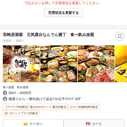
下記ボタンを押して空席状況を更新してください。
空席状況を更新する
宮崎居酒屋 元気屋台なんでん横丁 食べ飲み放題
居酒屋
橘通り
食べ放題 飲み放題
3001～4000円
橘通りから一番街抜けて徒歩1分右手ｳｴｽﾄﾋﾞﾙ2F
【アプリ予約限定】最大800ポイント還元対象店
口コミ投稿特典対象店
ポイントプラス対象店
クーポン
コース