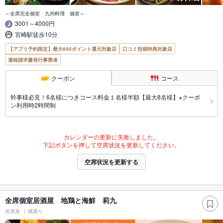
～全席完全個室 九州料理 個室～
3001～4000円
宮崎駅徒歩10分
【アプリ予約限定】最大800ポイント還元対象店
口コミ投稿特典対象店
適格請求書発行事業者
クーポン
コース
幹事様必見！6名様につきコース料金１名様半額【最大8名様】※クーポ
ン利用時2時間制
カレンダーの更新に失敗しました。
下記ボタンを押して空席状況を更新してください。
空席状況を更新する
全席個室居酒屋 地鶏と海鮮 莉九
居酒屋
橘通り