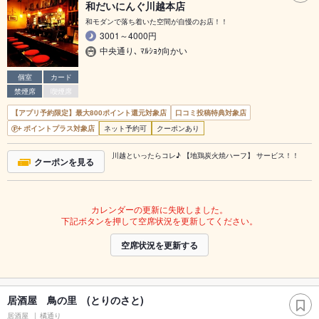
和だいにんぐ川越本店
和モダンで落ち着いた空間が自慢のお店！！
3001～4000円
中央通り､ ﾏﾙｼｮｸ向かい
個室
カード
禁煙席
喫煙席
【アプリ予約限定】最大800ポイント還元対象店
口コミ投稿特典対象店
ポイントプラス対象店
ネット予約可
クーポンあり
川越といったらコレ♪ 【地鶏炭火焼ハーフ】 サービス！！
クーポンを見る
カレンダーの更新に失敗しました。
下記ボタンを押して空席状況を更新してください。
空席状況を更新する
居酒屋 鳥の里 (とりのさと)
居酒屋
橘通り