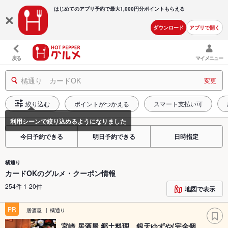
はじめてのアプリ予約で最大
1,000円分ポイントもらえる
ダウンロード
アプリで開く
戻る
マイメニュー
橘通り カードOK
変更
絞り込む
ポイントがつかえる
スマート支払い可
今日予約できる
明日予約できる
日時指定
橘通り
カードOKのグルメ・クーポン情報
254件 1-20件
地図で表示
PR
居酒屋
橘通り
宮崎 居酒屋 郷土料理 銀天ゆずや(完全個