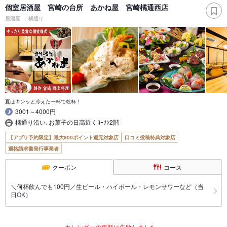
個室居酒屋 宮崎の台所 あかね屋 宮崎橘通西店
居酒屋
橘通り
夏はキンッと冷えた一杯で乾杯！
3001～4000円
橘通り沿い､お菓子の日高近くﾛｰｿﾝ2階
【アプリ予約限定】最大800ポイント還元対象店
口コミ投稿特典対象店
適格請求書発行事業者
クーポン
コース
＼何杯飲んでも100円／生ビール・ハイボール・レモンサワーなど（当
日OK）
カレンダーの更新に失敗しました。