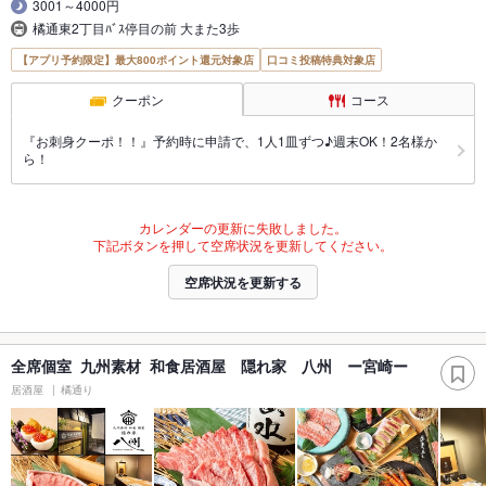
3001～4000円
橘通東2丁目ﾊﾞｽ停目の前 大また3歩
【アプリ予約限定】最大800ポイント還元対象店
口コミ投稿特典対象店
クーポン
コース
『お刺身クーポ！！』予約時に申請で、1人1皿ずつ♪週末OK！2名様か
ら！
カレンダーの更新に失敗しました。
下記ボタンを押して空席状況を更新してください。
空席状況を更新する
全席個室 九州素材 和食居酒屋 隠れ家 八州 ー宮崎ー
居酒屋
橘通り