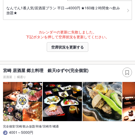
なんでん1番人気!居酒屋プラン 平日→4000円 ★160種２時間食べ飲み
放題★
カレンダーの更新に失敗しました。
下記ボタンを押して空席状況を更新してください。
空席状況を更新する
宮崎 居酒屋 郷土料理 銀天ゆずや(完全個室)
居酒屋
橘通り
完全個室/宮崎/飲み放題/和食/宮崎市/橘通
4001～5000円