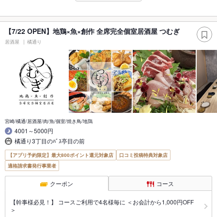
【7/22 OPEN】地鶏×魚×創作 全席完全個室居酒屋 つむぎ
居酒屋
橘通り
宮崎/橘通/居酒屋/肉/魚/個室/焼き鳥/地鶏
4001～5000円
橘通り3丁目のﾊﾞｽ亭目の前
【アプリ予約限定】最大800ポイント還元対象店
口コミ投稿特典対象店
適格請求書発行事業者
クーポン
コース
【幹事様必見！】 コースご利用で4名様毎に ＜お会計から1,000円OFF
＞