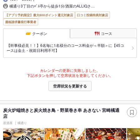
橘通り3丁目のﾊﾞｽ亭から徒歩1分/酒屋のALLIQさ…
【アプリ予約限定】最大800ポイント還元対象店
口コミ投稿特典対象店
適格請求書発行事業者
クーポン
コース
【幹事様必見！！】6名毎に1名様分のコース料金が＜半額＞に【45コ
ースは金土・祝前日利用不可】
カレンダーの更新に失敗しました。
下記ボタンを押して空席状況を更新してください。
空席状況を更新する
炭火炉端焼きと炭火焼き鳥・野菜巻き串 あきない 宮崎橘通
店
居酒屋
橘通り