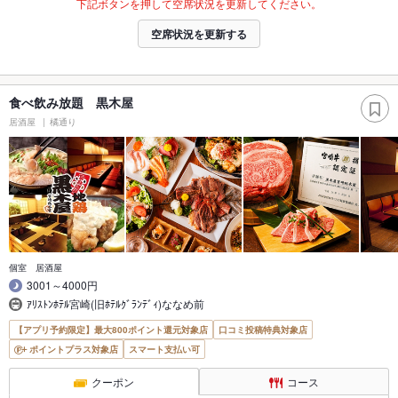
下記ボタンを押して空席状況を更新してください。
空席状況を更新する
食べ飲み放題 黒木屋
居酒屋
橘通り
個室 居酒屋
3001～4000円
ｱﾘｽﾄﾝﾎﾃﾙ宮崎(旧ﾎﾃﾙｸﾞﾗﾝﾃﾞｨ)ななめ前
【アプリ予約限定】最大800ポイント還元対象店
口コミ投稿特典対象店
ポイントプラス対象店
スマート支払い可
クーポン
コース