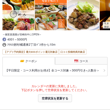
～個室居酒屋が宮崎街中にOPEN～
4001～5000円
ｱｸｾｽ便利!橘通東2丁目ﾊﾞｽ停から10m
【アプリ予約限定】最大800ポイント還元対象店
口コミ投稿特典対象店
クーポン
コース
【平日限定・コース利用がお得♪】全コース対象＜300円引き×人数分＞
カレンダーの更新に失敗しました。
下記ボタンを押して空席状況を更新してください。
空席状況を更新する