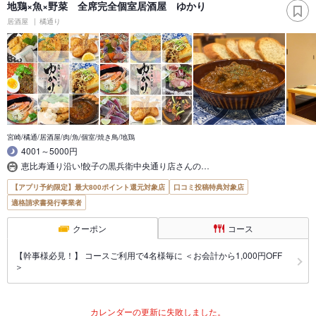
地鶏×魚×野菜 全席完全個室居酒屋 ゆかり
居酒屋
橘通り
宮崎/橘通/居酒屋/肉/魚/個室/焼き鳥/地鶏
4001～5000円
恵比寿通り沿い!餃子の黒兵衛中央通り店さんの…
【アプリ予約限定】最大800ポイント還元対象店
口コミ投稿特典対象店
適格請求書発行事業者
クーポン
コース
【幹事様必見！】 コースご利用で4名様毎に ＜お会計から1,000円OFF
＞
カレンダーの更新に失敗しました。