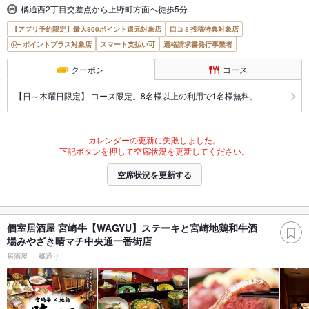
橘通西2丁目交差点から上野町方面へ徒歩5分
【アプリ予約限定】最大800ポイント還元対象店
口コミ投稿特典対象店
ポイントプラス対象店
スマート支払い可
適格請求書発行事業者
クーポン
コース
【日～木曜日限定】 コース限定。8名様以上の利用で1名様無料。
カレンダーの更新に失敗しました。
下記ボタンを押して空席状況を更新してください。
空席状況を更新する
個室居酒屋 宮崎牛【WAGYU】ステーキと宮崎地鶏和牛酒
場みやざき晴マチ中央通一番街店
居酒屋
橘通り