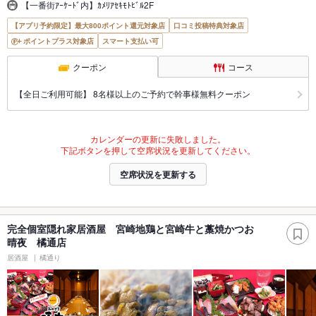
【一番街ｱｰｹｰﾄﾞ内】ｶﾒﾘｱｾｷﾓﾄﾋﾞﾙ2F
【アプリ予約限定】最大800ポイント還元対象店
口コミ投稿特典対象店
ポイントプラス対象店
スマート支払い可
クーポン
コース
【全日ご利用可能】 8名様以上のご予約で幹事様無料クーポン
カレンダーの更新に失敗しました。
下記ボタンを押して空席状況を更新してください。
空席状況を更新する
完全個室隠れ家居酒屋 宮崎地鶏と宮崎牛と藁焼かつお
晴夜 橘通店
居酒屋
橘通り