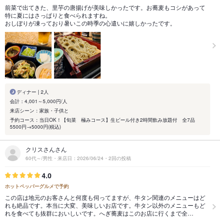
前菜で出てきた、里芋の唐揚げが美味しかったです。お蕎麦もコシがあって
特に夏にはさっぱりと食べられますね。
おしぼりが凍っており暑いこの時季の心遣いに嬉しかったです。
ディナー | 2人
会計：4,001～5,000円/人
来店シーン：家族・子供と
予約コース：当日OK！【旬菜 極みコース】生ビール付き2時間飲み放題付 全7品
5500円→5000円(税込)
クリスさんさん
60代～/男性・来店日：2026/06/24・2回の投稿
4.0
ホットペッパーグルメで予約
この店は地元のお客さんと何度も伺ってますが、牛タン関連のメニューはど
れも絶品です。本当に大変、美味しいお店です。牛タン以外のメニューもど
れを食べても抜群においしいです。へぎ蕎麦はこのお店に行くまで全…