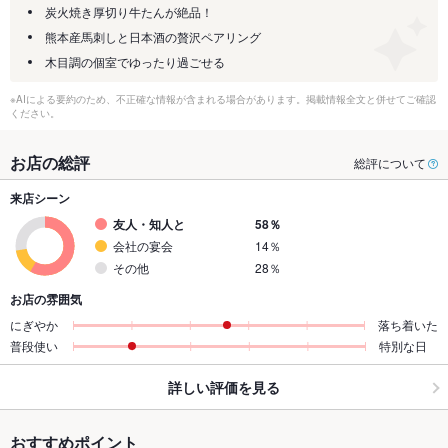
炭火焼き厚切り牛たんが絶品！
熊本産馬刺しと日本酒の贅沢ペアリング
木目調の個室でゆったり過ごせる
※AIによる要約のため、不正確な情報が含まれる場合があります。掲載情報全文と併せてご確認
ください。
お店の総評
総評について
来店シーン
友人・知人と
58％
会社の宴会
14％
その他
28％
お店の雰囲気
にぎやか
落ち着いた
普段使い
特別な日
詳しい評価を見る
おすすめポイント