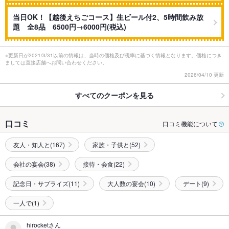
当日OK！【越後えちごコース】生ビール付2、5時間飲み放
題 全8品 6500円→6000円(税込)
※更新日が2021/3/31以前の情報は、当時の価格及び税率に基づく情報となります。価格につき
ましては直接店舗へお問い合わせください。
2026/04/10 更新
すべてのクーポンを見る
口コミ
口コミ機能について
友人・知人と(167)
家族・子供と(52)
会社の宴会(38)
接待・会食(22)
記念日・サプライズ(11)
大人数の宴会(10)
デート(9)
一人で(1)
hirocketさん