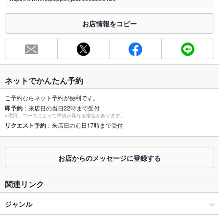
※2020年4月1日～受動喫煙対策に関する法律が施行されています。正しい情報はお店へお問い
合わせください。
お店情報をコピー
お席
総席数
30席
最大宴会収
30人
容人数
ネットでかんたん予約
個室
あり ：テーブル席６名がけ ２名がけ
ご予約ならネット予約が便利です。
即予約
：来店日の当日22時まで受付
※曜日、コースによって締切が異なる場合があります。
座敷
なし ：掘りごたつ７名 ６名 ４名
リクエスト予約
：来店日の前日17時まで受付
掘りごたつ
なし ：掘りごたつ７名 ６名 ４名
カウンター
あり ：６席
お店からのメッセージに登録する
ソファー
なし
関連リンク
テラス席
なし
ジャンル
貸切
貸切可 ：20名以上