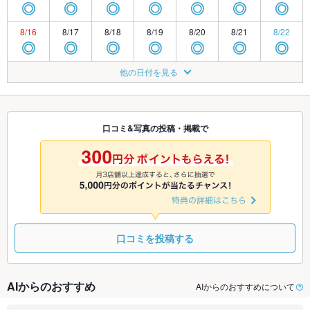
◎
◎
◎
◎
◎
◎
◎
8/16
8/17
8/18
8/19
8/20
8/21
8/22
◎
◎
◎
◎
◎
◎
◎
8/23
8/24
8/25
8/26
8/27
8/28
8/29
他の日付を見る
◎
◎
◎
◎
◎
◎
◎
8/30
8/31
9/1
9/2
9/3
9/4
9/5
◎
◎
◎
◎
◎
◎
◎
口コミ&写真の投稿・掲載で
9/6
9/7
9/8
9/9
9/10
9/11
9/12
◎
◎
◎
◎
◎
◎
◎
口コミを投稿する
AIからのおすすめ
AIからのおすすめについて