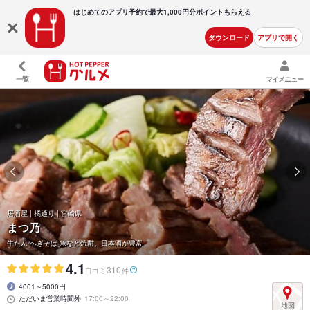
はじめてのアプリ予約で最大
1,000円分ポイントもらえる
ダウンロード
アプリで開く
一覧
マイメニュー
居酒屋 | 橘通り | 宮崎県
まつ乃
牛たん へぎそば 魚など焼酎、日本酒が豊富
4.1
310
口コミ
件
4001～5000円
ただいま営業時間外
17:00～22:00