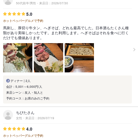
50代前半/男性・来店日：2026/07/30
5.0
ホットペッパーグルメで予約
馬刺し、厚切り牛タン、へぎそば、どれも最高でした。日本酒もたくさん種
類があり美味しかったです。また利用します。へぎそばはそれを食べに行く
だけでも価値あります。
ディナー | 2人
会計：5,001～6,000円/人
来店シーン：友人・知人と
予約コース：お席のみのご予約
ちびたさん
女性・来店日：2026/07/19
4.0
ホットペッパーグルメで予約