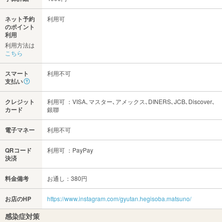
ネット予約
利用可
のポイント
利用
利用方法は
こちら
スマート
利用不可
支払い
クレジット
利用可 ：VISA､マスター､アメックス､DINERS､JCB､Discover､
カード
銀聯
電子マネー
利用不可
QRコード
利用可 ：PayPay
決済
料金備考
お通し：380円
お店のHP
https://www.instagram.com/gyutan.hegisoba.matsuno/
感染症対策