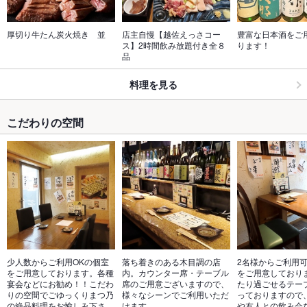
厚切り牛たん炭火焼き　並
店主自慢【越佐えっさコー
豊富な日本酒をご
ス】2時間飲み放題付き全８
ります！
品
料理を見る
こだわりの空間
少人数からご利用OKの個室
落ち着きのある木目調の店
2名様からご利用
をご用意しております。各種
内。カウンター席・テーブル
をご用意しており
宴会などにお勧め！！こだわ
席のご用意ございますので、
たり過ごせるテー
りの空間でごゆっくりまつ乃
様々なシーンでご利用いただ
っておりますので
の絶品料理をお愉しみ下さ
けます。
や友人との飲み会