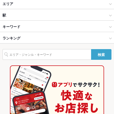
居酒屋
エリア
設備
和風
橘通り
駅
Wi-Fi
なし
宮崎市中心部 × 居酒屋
橘通り × 居酒屋
南宮崎駅
キーワード
バリアフリ
なし ：お気軽にお問い合わせください。
ー
宮崎市中心部 × 和風
橘通り × 和風
宮崎駅
ランキング
からあげ
馬刺し
エビ料理
そば
天ぷら
レバー
鴨肉
炭火焼
駐車場
なし ：近くにコインパーキングございます！
牛タン
生ハム
馬肉
宮崎駅 × 居酒屋
橘通り × 創作料理
宮崎空港駅
宮崎のグルメランキング
その他設備
－
検索
宮崎駅 × 和風
橘通り × 和風
宮崎の居酒屋ランキング
その他
飲み放題
あり ：コースのみ飲み放題ございます！
創作料理
宮崎
宮崎市中心部のグルメランキング
食べ放題
なし ：1品1品丁寧にご提供致します。
和風
宮崎 × 居酒屋
宮崎市中心部の居酒屋ランキング
お酒
焼酎充実、日本酒充実、ワイン充実
宮崎市中心部 × 創作料理
宮崎 × 和風
橘通りのグルメランキング
お子様連れ
お子様連れOK
宮崎市中心部 × 和風
宮崎 × 創作料理
橘通りの居酒屋ランキング
ウェディン
－