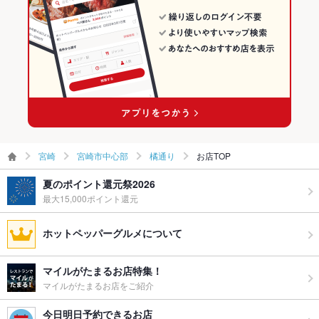
グパーティ
宮崎駅 × 創作料理
宮崎 × 和風
ー二次会
宮崎駅 × 和風
備考
－
宮崎
宮崎市中心部
橘通り
お店TOP
夏のポイント還元祭2026
最大15,000ポイント還元
ホットペッパーグルメについて
マイルがたまるお店特集！
マイルがたまるお店をご紹介
今日明日予約できるお店