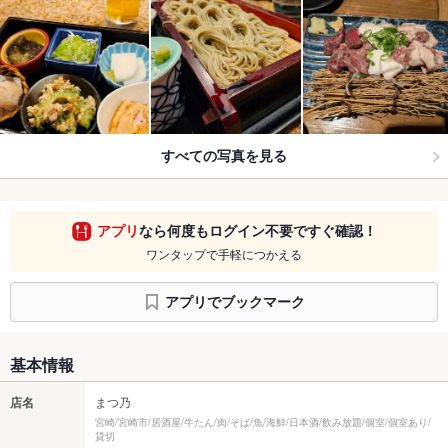
すべての写真を見る
アプリ
なら何度もログイン不要ですぐ確認！
ワンタップで手軽につかえる
アプリでブックマーク
基本情報
店名
まつ乃
宮崎/宮崎市/居酒屋/牛たん/肉/そば/魚/海鮮/日本酒/飲み放題/個室/個室あり/
貸切