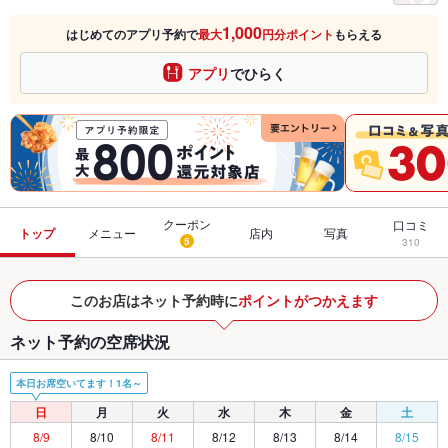
1,000
はじめてのアプリ予約で
最大
円分ポイント
もらえる
アプリ
でひらく
クーポン
口コミ
トップ
メニュー
店内
写真
5
310
このお店はネット予約時に
ポイントがつかえます
ネット予約の空席状況
本日お席空いてます！1名～
日
月
火
水
木
金
土
8/9
8/10
8/11
8/12
8/13
8/14
8/15