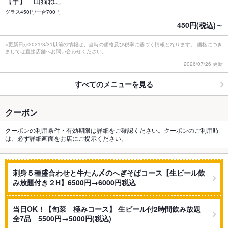
【芋】 山猫ねこ
グラス450円/一合700円
450円(税込)～
※更新日が2021/3/31以前の情報は、当時の価格及び税率に基づく情報となります。 価格につき
ましては直接店舗へお問い合わせください。
2026/07/26 更新
すべてのメニューを見る
クーポン
クーポンの利用条件・有効期限は詳細をご確認ください。クーポンのご利用時
は、必ず詳細画面をお店にご提示ください。
刺身５種盛合わせと牛たん〆のへぎそばコース【生ビール飲
み放題付き２H】6500円→6000円税込
当日OK！【旬菜 極みコース】 生ビール付2時間飲み放題
全7品 5500円→5000円(税込)