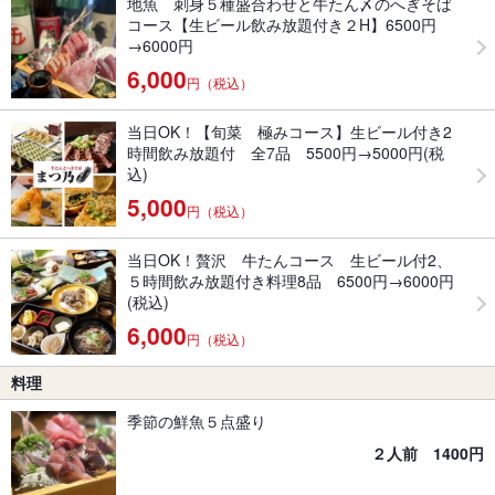
地魚 刺身５種盛合わせと牛たん〆のへぎそば
コース【生ビール飲み放題付き２H】6500円
→6000円
6,000
円（税込）
当日OK！【旬菜 極みコース】生ビール付き2
時間飲み放題付 全7品 5500円→5000円(税
込)
5,000
円（税込）
当日OK！贅沢 牛たんコース 生ビール付2、
５時間飲み放題付き料理8品 6500円→6000円
(税込)
6,000
円（税込）
料理
季節の鮮魚５点盛り
２人前 1400円