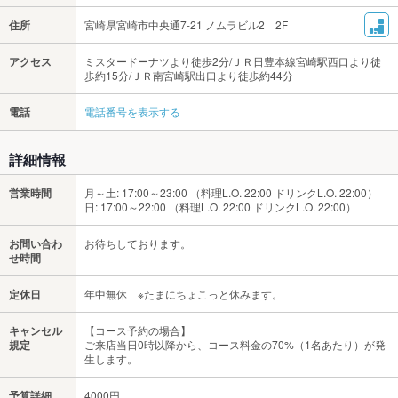
住所
宮崎県宮崎市中央通7-21 ノムラビル2 2F
アクセス
ミスタードーナツより徒歩2分/ＪＲ日豊本線宮崎駅西口より徒
歩約15分/ＪＲ南宮崎駅出口より徒歩約44分
電話
電話番号を表示する
詳細情報
営業時間
月～土: 17:00～23:00 （料理L.O. 22:00 ドリンクL.O. 22:00）
日: 17:00～22:00 （料理L.O. 22:00 ドリンクL.O. 22:00）
お問い合わ
お待ちしております。
せ時間
定休日
年中無休 ※たまにちょこっと休みます。
キャンセル
【コース予約の場合】
規定
ご来店当日0時以降から、コース料金の70%（1名あたり）が発
生します。
予算詳細
4000円