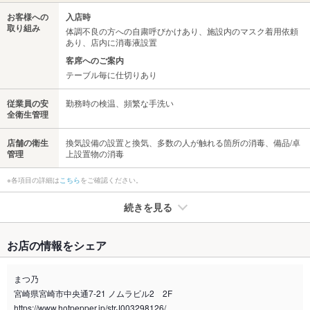
お客様への
入店時
取り組み
体調不良の方への自粛呼びかけあり、施設内のマスク着用依頼
あり、店内に消毒液設置
客席へのご案内
テーブル毎に仕切りあり
従業員の安
勤務時の検温、頻繁な手洗い
全衛生管理
店舗の衛生
換気設備の設置と換気、多数の人が触れる箇所の消毒、備品/卓
管理
上設置物の消毒
※各項目の詳細は
こちら
をご確認ください。
続きを見る
たばこ
お店の情報をシェア
禁煙・喫煙
全席禁煙
入口に灰皿を配置しています。
まつ乃
宮崎県宮崎市中央通7-21 ノムラビル2 2F
喫煙専用室
なし
https://www.hotpepper.jp/strJ003298126/