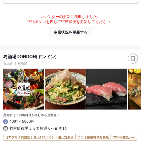
カレンダーの更新に失敗しました。
下記ボタンを押して空席状況を更新してください。
空席状況を更新する
島酒場DONDON(ドンドン)
石垣島
居酒屋
宴会向け！沖縄料理が楽しめる居酒屋！
4001～5000円
竹富町役場より美崎通りへ徒歩1分
【アプリ予約限定】最大350ポイント還元対象店
口コミ投稿特典対象店
COIN+支払い可