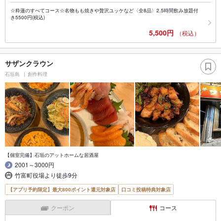
☆粋蓮のすべてコース☆名物もも焼きや贅沢ユッケなど〈全8品〉2.5時間飲み放題付
き5500円(税込)
5,500円
（税込）
サザンクラウン
石垣島
創作料理
【個室完備】石垣のアットホームな居酒屋
2001～3000円
竹富町役場より徒歩9分
【アプリ予約限定】最大800ポイント還元対象店
口コミ投稿特典対象店
クーポン
コース