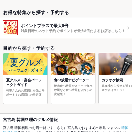
お得な特集から探す・予約する
ポイントプラスで最大8倍
対象日時のネット予約でポイントが最大8倍たまるお店はこちら！
目的から探す・予約する
夏グルメ・宴会パーフ
食べ放題ナビゲーター
カラオケ検索
ェクトガイド
焼肉食べ放題やスイーツ食べ
現在地から探せる近く
放題など食べ放題お店探しの
オケ店はコチラ！
幹事さんのお店探しを強力サ
決定版！
ポート！お店探しの決定版！
宮古島 韓国料理のグルメ情報
宮古島 韓国料理のお店一覧です。さらに宮古島でおすすめの料理ジャンル
韓国