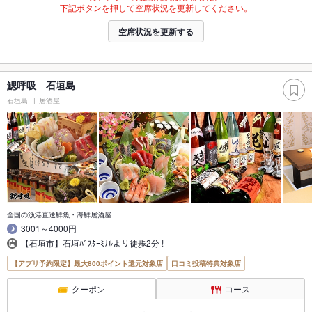
下記ボタンを押して空席状況を更新してください。
空席状況を更新する
鰓呼吸 石垣島
石垣島
居酒屋
全国の漁港直送鮮魚・海鮮居酒屋
3001～4000円
【石垣市】石垣ﾊﾞｽﾀｰﾐﾅﾙより徒歩2分 !
【アプリ予約限定】最大800ポイント還元対象店
口コミ投稿特典対象店
クーポン
コース