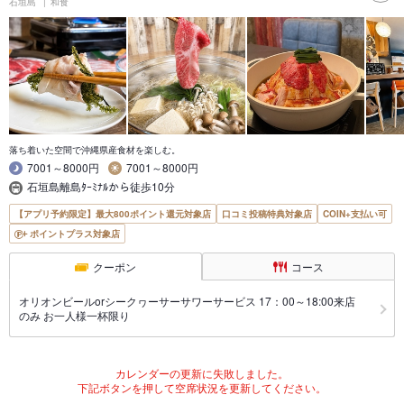
石垣島
和食
落ち着いた空間で沖縄県産食材を楽しむ。
7001～8000円
7001～8000円
石垣島離島ﾀｰﾐﾅﾙから徒歩10分
【アプリ予約限定】最大800ポイント還元対象店
口コミ投稿特典対象店
COIN+支払い可
ポイントプラス対象店
クーポン
コース
オリオンビールorシークヮーサーサワーサービス 17：00～18:00来店
のみ お一人様一杯限り
カレンダーの更新に失敗しました。
下記ボタンを押して空席状況を更新してください。