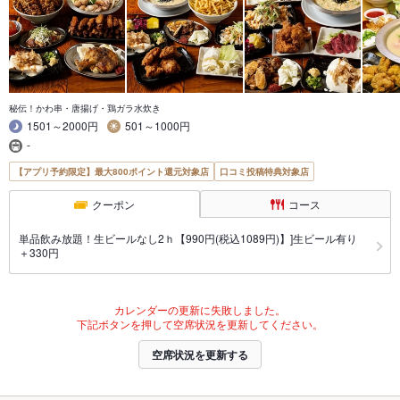
秘伝！かわ串・唐揚げ・鶏ガラ水炊き
1501～2000円
501～1000円
-
【アプリ予約限定】最大800ポイント還元対象店
口コミ投稿特典対象店
クーポン
コース
単品飲み放題！生ビールなし2ｈ【990円(税込1089円)】]生ビール有り
＋330円
カレンダーの更新に失敗しました。
下記ボタンを押して空席状況を更新してください。
空席状況を更新する