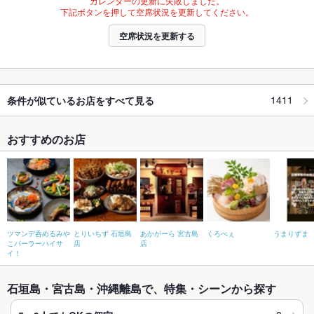
カレンダーの更新に失敗しました。
下記ボタンを押して空席状況を更新してください。
空席状況を更新する
1411
条件が似ているお店をすべて見る
おすすめのお店
ツマンデ呑めるみや
とりいちず 石垣島
あかがーら 宮古島
くろべぇ
うまりずま
こパーラーハイサ
店
店
イ！
石垣島・宮古島・沖縄離島で、特集・シーンから探す