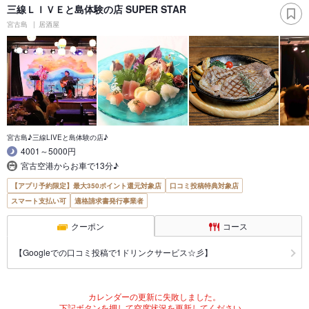
三線ＬＩＶＥと島体験の店 SUPER STAR
宮古島
居酒屋
宮古島♪三線LIVEと島体験の店♪
4001～5000円
宮古空港からお車で13分♪
【アプリ予約限定】最大350ポイント還元対象店
口コミ投稿特典対象店
スマート支払い可
適格請求書発行事業者
クーポン
コース
【Googleでの口コミ投稿で1ドリンクサービス☆彡】
カレンダーの更新に失敗しました。
下記ボタンを押して空席状況を更新してください。