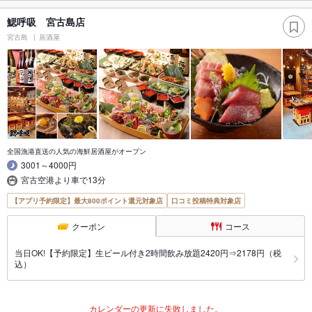
鰓呼吸 宮古島店
宮古島
居酒屋
全国漁港直送の人気の海鮮居酒屋がオープン
3001～4000円
宮古空港より車で13分
【アプリ予約限定】最大800ポイント還元対象店
口コミ投稿特典対象店
クーポン
コース
当日OK!【予約限定】生ビール付き2時間飲み放題2420円⇒2178円（税
込）
カレンダーの更新に失敗しました。