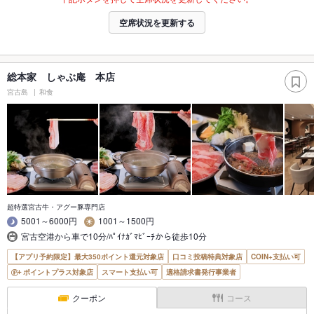
空席状況を更新する
総本家 しゃぶ庵 本店
宮古島
和食
超特選宮古牛・アグー豚専門店
5001～6000円
1001～1500円
宮古空港から車で10分/ﾊﾟｲﾅｶﾞﾏﾋﾞｰﾁから徒歩10分
【アプリ予約限定】最大350ポイント還元対象店
口コミ投稿特典対象店
COIN+支払い可
ポイントプラス対象店
スマート支払い可
適格請求書発行事業者
クーポン
コース