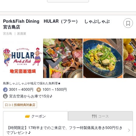
Pork&Fish Dining HULAR（フラー） しゃぶしゃぶ
宮古島店
宮古島
居酒屋
島豚しゃぶしゃぶや地元で採れた魚料理★
3001～4000円
1001～1500円
宮古空港からお車で15分♪
口コミ投稿特典対象店
クーポン
コース
【時間限定】17時半までのご来店で、フラー特製痛風太巻き500円引き
でプレゼント♪