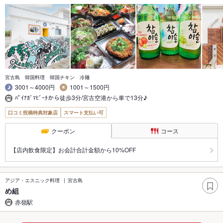
宮古島 韓国料理 韓国チキン 冷麺
3001～4000円
1001～1500円
ﾊﾟｲﾅｶﾞﾏﾋﾞｰﾁから徒歩3分/宮古空港から車で13分♪
口コミ投稿特典対象店
スマート支払い可
クーポン
コース
【店内飲食限定】お会計合計金額から10%OFF
アジア・エスニック料理
宮古島
め組
赤嶺駅