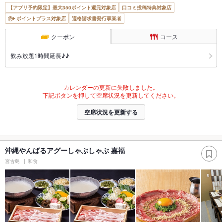
【アプリ予約限定】最大350ポイント還元対象店
口コミ投稿特典対象店
ポイントプラス対象店
適格請求書発行事業者
クーポン
コース
飲み放題1時間延長♪♪
カレンダーの更新に失敗しました。
下記ボタンを押して空席状況を更新してください。
空席状況を更新する
沖縄やんばるアグーしゃぶしゃぶ 嘉福
宮古島
和食