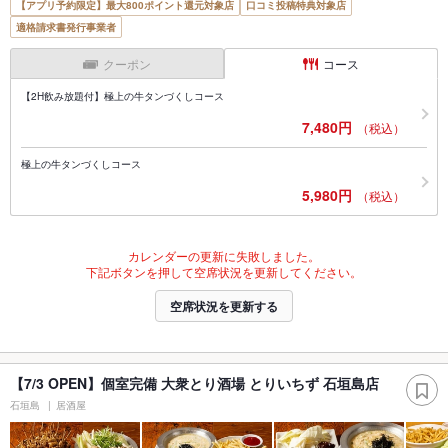
【アプリ予約限定】最大800ポイント還元対象店
口コミ投稿特典対象店
適格請求書発行事業者
クーポン
コース
【2H飲み放題付】極上の牛タンづくしコース
7,480円
（税込）
極上の牛タンづくしコース
5,980円
（税込）
カレンダーの更新に失敗しました。
下記ボタンを押して空席状況を更新してください。
空席状況を更新する
【7/3 OPEN】個室完備 大衆とり酒場 とりいちず 石垣島店
石垣島
居酒屋