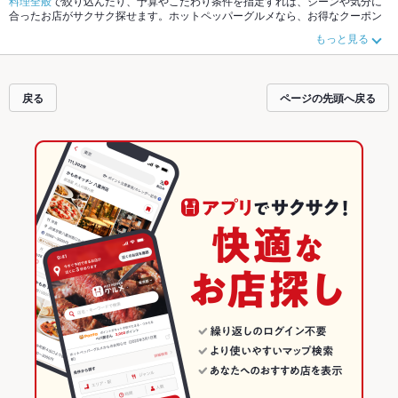
料理全般
で絞り込んだり、予算やこだわり条件を指定すれば、シーンや気分に
合ったお店がサクサク探せます。ホットペッパーグルメなら、お得なクーポン
はもちろん、こだわりメニュー
チーズタッカルビ
、
冷麺
、
ビビンバ
や季節のお
もっと見る
すすめ料理など、お店の最新情報をご紹介しているので安心！24時間使える簡
単便利なネット予約が使えるお店も拡大中です。友達どうしの飲み会にも、会
社の宴会にも、デートやパーティーにもお得に便利にホットペッパーグルメを
ご利用ください。
戻る
ページの先頭へ戻る