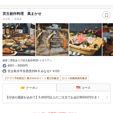
宮古創作料理 風まかせ
宮古島
居酒屋
個室ご用意あり◎宮古創作料理×イタリアン
4001～5000円
宮古島市平良西里299-5 みなせﾋﾞﾙ103
【アプリ予約限定】最大350ポイント還元対象店
口コミ投稿特典対象店
クーポン
コース
【日頃の感謝を込めて】5,000円以上のご注文でお会計時500円引き！