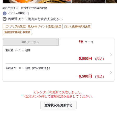
太鼓で始まる、宮古牛と焼武者の名物
7001～8000円
西里通り沿い･海邦銀行宮古支店向かい
【アプリ予約限定】最大800ポイント還元対象店
口コミ投稿特典対象店
適格請求書発行事業者
クーポン
コース
若武者コース ー 初陣
5,000円
（税込）
若武者コース ー 初陣（飲み放題付き）
6,500円
（税込）
カレンダーの更新に失敗しました。
下記ボタンを押して空席状況を更新してください。
空席状況を更新する