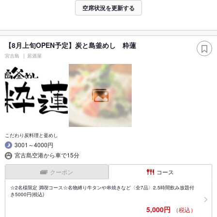
空席状況を更新する
【8月上旬OPEN予定】炭と島釜めし 粋蓮
宮古島
居酒屋
こだわり炭料理と釜めし
3001～4000円
宮古島空港から車で15分
クーポン
コース
☆2名様限定 満喫コース☆名物縛り牛タンや串焼きなど〈全7品〉2.5時間飲み放題付
き5000円(税込)
5,000円
（税込）