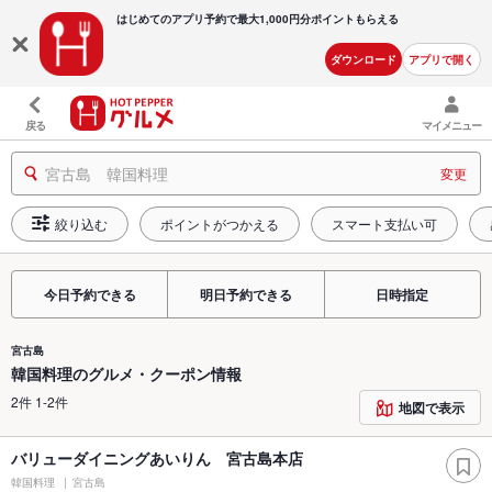
はじめてのアプリ予約で最大
1,000円分ポイントもらえる
ダウンロード
アプリで開く
戻る
マイメニュー
宮古島 韓国料理
変更
絞り込む
ポイントがつかえる
スマート支払い可
今日予約できる
明日予約できる
日時指定
宮古島
韓国料理のグルメ・クーポン情報
2件 1-2件
地図で表示
バリューダイニングあいりん 宮古島本店
韓国料理
宮古島