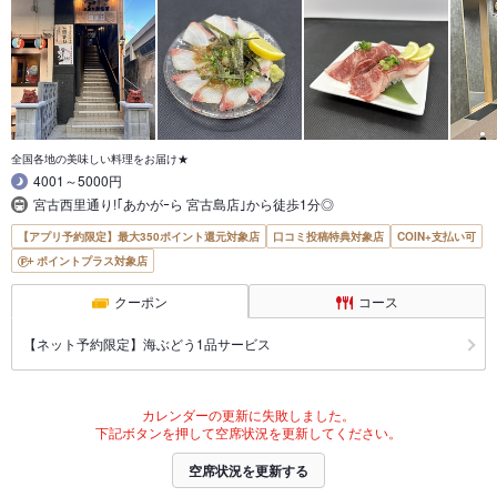
全国各地の美味しい料理をお届け★
4001～5000円
宮古西里通り!｢あかがｰら 宮古島店｣から徒歩1分◎
【アプリ予約限定】最大350ポイント還元対象店
口コミ投稿特典対象店
COIN+支払い可
ポイントプラス対象店
クーポン
コース
【ネット予約限定】海ぶどう1品サービス
カレンダーの更新に失敗しました。
下記ボタンを押して空席状況を更新してください。
空席状況を更新する