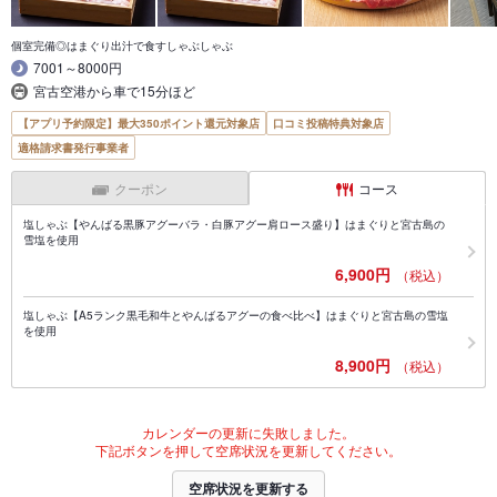
個室完備◎はまぐり出汁で食すしゃぶしゃぶ
7001～8000円
宮古空港から車で15分ほど
【アプリ予約限定】最大350ポイント還元対象店
口コミ投稿特典対象店
適格請求書発行事業者
クーポン
コース
塩しゃぶ【やんばる黒豚アグーバラ・白豚アグー肩ロース盛り】はまぐりと宮古島の
雪塩を使用
6,900円
（税込）
塩しゃぶ【A5ランク黒毛和牛とやんばるアグーの食べ比べ】はまぐりと宮古島の雪塩
を使用
8,900円
（税込）
カレンダーの更新に失敗しました。
下記ボタンを押して空席状況を更新してください。
空席状況を更新する