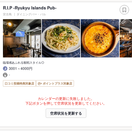
R.I.P -Ryukyu Islands Pub-
宮古島
ダイニングバー・バル
臨場感あふれる観戦スタイル◎
3001～4000円
-
口コミ投稿特典対象店
ポイントプラス対象店
カレンダーの更新に失敗しました。
下記ボタンを押して空席状況を更新してください。
空席状況を更新する