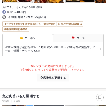
酒のアテ、つまんで呑める沖縄居酒屋
3001～4000円
･石垣港 離島ﾀｰﾐﾅﾙから徒歩5分
【アプリ予約限定】最大350ポイント還元対象店
口コミ投稿特典対象店
適格請求書発行事業者
クーポン
コース
≪飲み放題が超お得◎≫ 1時間 税込980円◎ ～沖縄定番の泡盛や、ビ
ール・焼酎・カクテルもOK～
カレンダーの更新に失敗しました。
下記ボタンを押して空席状況を更新してください。
空席状況を更新する
魚と肉旨いもん屋 道すじ
宮古島
居酒屋