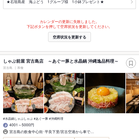
★石垣島産 海ぶどう 1グループ様 1小鉢プレゼント★
カレンダーの更新に失敗しました。
下記ボタンを押して空席状況を更新してください。
空席状況を更新する
しゃぶ前屋 宮古島店 ～あぐー豚と水晶鍋 沖縄逸品料理～
宮古島
和食
#水晶鍋しゃぶしゃぶ #あぐー豚 #沖縄料理
4001～5000円
宮古島の飲食中心街･平良下里/宮古空港から車で…