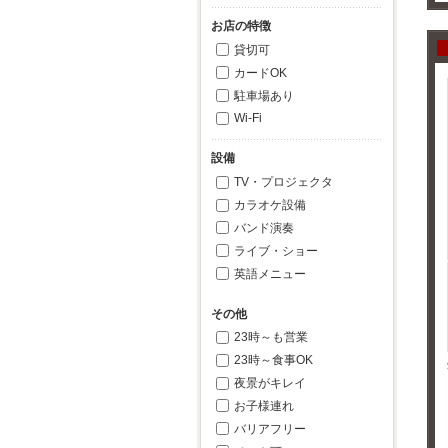
お店の特徴
貸切可
カードOK
駐車場あり
Wi-Fi
設備
TV・プロジェクタ
カラオケ設備
バンド演奏
ライブ・ショー
英語メニュー
その他
23時～も営業
23時～食事OK
夜景がキレイ
お子様連れ
バリアフリー