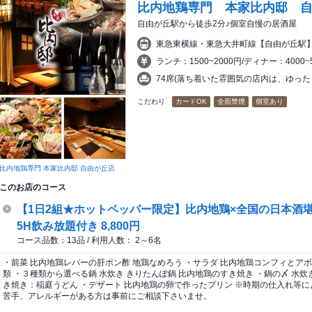
比内地鶏専門 本家比内邸 
自由が丘駅から徒歩2分♪個室自慢の居酒屋
東急東横線・東急大井町線【自由が丘駅
ランチ：1500~2000円/ディナー：4000
74席(落ち着いた雰囲気の店内は、ゆった
こだわり
カードOK
全面禁煙
個室あり
比内地鶏専門 本家比内邸 自由が丘店
このお店のコース
【1日2組★ホットペッパー限定】比内地鶏×全国の日本酒堪能
5H飲み放題付き 8,800円
コース品数：13品 / 利用人数： 2～6名
・前菜 比内地鶏レバーの肝ポン酢 地鶏なめろう ・サラダ 比内地鶏コンフィとアボ
類 ・３種類から選べる鍋 水炊き きりたんぽ鍋 比内地鶏のすき焼き ・鍋の〆 水
き焼き：稲庭うどん ・デザート 比内地鶏の卵で作ったプリン ※時期の仕入れ等に
苦手、アレルギーがある方は事前にご相談下さいませ。