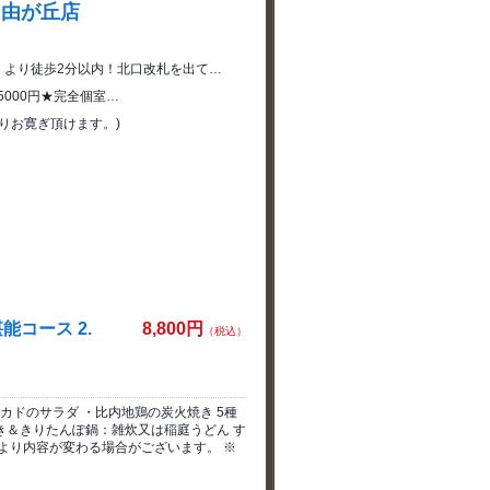
自由が丘店
】より徒歩2分以内！北口改札を出て…
~5000円★完全個室…
りお寛ぎ頂けます。)
コース 2.
8,800円
（税込）
カドのサラダ ・比内地鶏の炭火焼き 5種
炊き＆きりたんぽ鍋：雑炊又は稲庭うどん す
より内容が変わる場合がございます。 ※