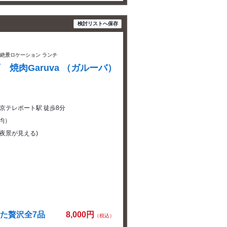
検討リストへ保存
ー 絶景ロケーション ランチ
焼肉Garuva （ガルーバ）
東京テレポート駅 徒歩8分
平均）
/夜景が見える)
た贅沢全7品
8,000円
（税込）