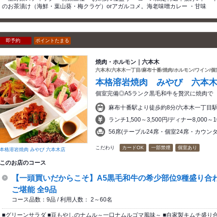
のお茶漬け（海鮮・葉山葵・梅クラゲ）orアガルコメ。海老味噌カレー ・甘味
即予約
ポイントたまる
焼肉・ホルモン｜六本木
六本木/六本木一丁目/麻布十番/焼肉/ホルモン/ワイン/個
本格溶岩焼肉 みやび 六本
個室完備◎A5ランク黒毛和牛を贅沢に焼肉で
麻布十番駅より徒歩約8分/六本木一丁目
ランチ1,500～3,500円/ディナー8,000
56席(テーブル24席・個室24席・カウンタ
こだわり
カードOK
一部禁煙
個室あり
本格溶岩焼肉 みやび 六本木店
このお店のコース
【一頭買いだからこそ】A5黒毛和牛の希少部位9種盛り合
ご堪能 全9品
コース品数：9品 / 利用人数： 2～60名
■グリーンサラダ ■豆もやしのナムル～一口ナムルゴマ風味～ ■自家製キムチ盛り