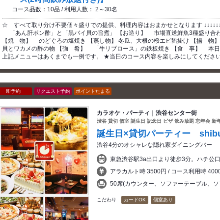
コース品数：10品 / 利用人数： 2～30名
☆ すべて取り分け不要個々盛りでの提供、料理内容はおまかせとなります ↓↓↓↓↓↓あ
「あん肝ポン酢」と「黒バイ貝の旨煮」 【お造り】 市場直送鮮魚3種盛り合わ
【焼 物】 のどぐろの塩焼き 【蒸し物】 冬瓜、大根の桜エビ餡掛け 【揚 物】
貝とワカメの酢の物 【強 肴】 「牛リブロース」の鉄板焼き 【食 事】 本日の
上記メニューはあくまでも一例です。 ★当日のコース内容を楽しみにしてくださ
即予約
リクエスト予約
ポイントたまる
カラオケ・パーティ｜渋谷センター街
渋谷 貸切 個室 誕生日 記念日 ピザ 飲み放題 忘年会 新
誕生日×貸切パーティー shibuy
渋谷4分のオシャレな隠れ家ダイニングバー
東急渋谷駅3a出口より徒歩3分。ハチ公
アラカルト時 3500円 / コース利用時 400
50席(カウンター、ソファーテーブル、ソ
こだわり
カードOK
個室あり