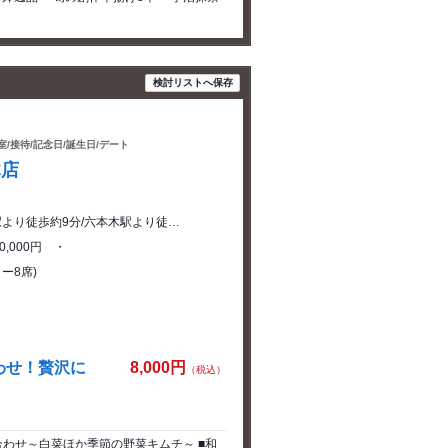
検討リストへ保存
室/接待/記念日/誕生日/デート
木店
駅より徒歩約9分/六本木駅より徒…
～10,000円 ・
ー8席)
わせ！贅沢に
8,000円
（税込）
合わせ～白菜ほか季節の野菜キムチ～ ■和