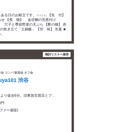
る日のお献立です。↓↓↓↓↓↓ 【先 付】
せ 【煮 物】 金目鯛の兜煮付け
 穴子と季節野菜の天ぷら 【酢の物】 赤
炊き立て「土鍋飯」 【甘 味】 氷菓 ★
い。
検討リストへ保存
年会 コンパ 歓迎会 オフ会
a101 渋谷
口より徒歩6分。旧東急百貨店とフ…
0円
ファー個室)