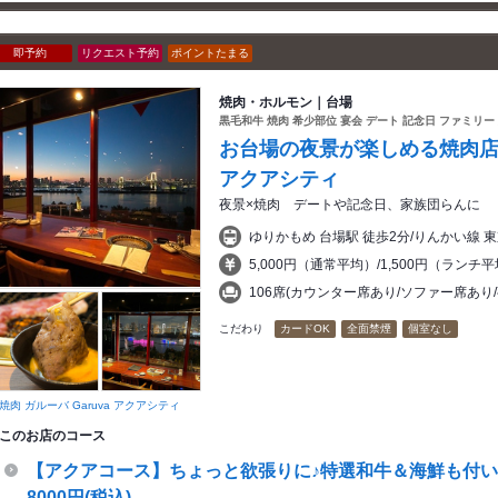
即予約
リクエスト予約
ポイントたまる
焼肉・ホルモン｜台場
黒毛和牛 焼肉 希少部位 宴会 デート 記念日 ファミリ
お台場の夜景が楽しめる焼肉店 
アクアシティ
夜景×焼肉 デートや記念日、家族団らんに
ゆりかもめ 台場駅 徒歩2分/りんかい線 
5,000円（通常平均）/1,500円（ランチ
106席(カウンター席あり/ソファー席あり
こだわり
カードOK
全面禁煙
個室なし
焼肉 ガルーバ Garuva アクアシティ
このお店のコース
【アクアコース】ちょっと欲張りに♪特選和牛＆海鮮も付い
8000円(税込)