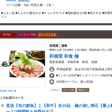
コース品数：8品 / 利用人数： 2名～
■上タン塩 ■キムチの盛合わせ ■チョレギサラダ ■海鮮盛合せ2種 ■焼きすき ■特選和
ート
即予約
リクエスト予約
ポイントたまる
居酒屋｜湯島
豊洲やま幸【生本鮪】と旬の鮮魚、限定和酒と共に上質
和個室 和食 極
個室居酒屋 本格和食 鮮魚 地酒
JR御徒町駅 徒歩3分/地下鉄銀座線上
■ランチ:1100円■ディナーフリー:4600円
100席(テーブル、掘り炬燵)
こだわり
カードOK
個室あり
和個室 和食 極
このお店のコース
直送【旬の鮮魚】と【和牛】全10品 極の崩し懐石【最上
ース(2時間飲み放題付き)】