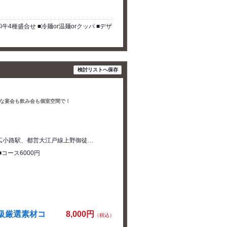
牛4種盛合せ ■冷麺or温麺orクッパ ■デザ
検討リストへ保存
な宴会も飲み会も個室空間で！
野広小路駅、都営大江戸線上野御徒…
■コース6000円
級厳選素材コ
8,000円
（税込）