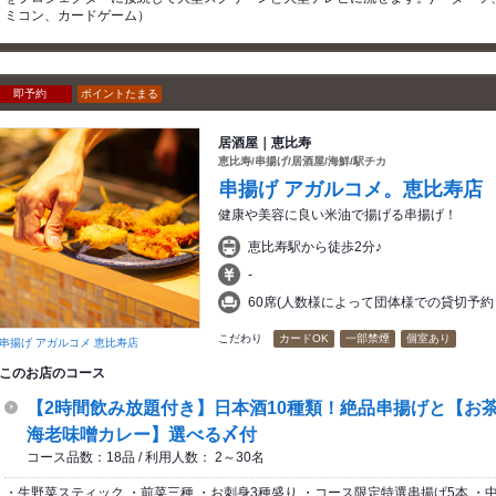
ミコン、カードゲーム）
即予約
ポイントたまる
居酒屋｜恵比寿
恵比寿/串揚げ/居酒屋/海鮮/駅チカ
串揚げ アガルコメ。恵比寿店
健康や美容に良い米油で揚げる串揚げ！
恵比寿駅から徒歩2分♪
-
60席(人数様によって団体様での貸切予約
こだわり
カードOK
一部禁煙
個室あり
串揚げ アガルコメ 恵比寿店
このお店のコース
【2時間飲み放題付き】日本酒10種類！絶品串揚げと【お茶
海老味噌カレー】選べる〆付
コース品数：18品 / 利用人数： 2～30名
・生野菜スティック ・前菜三種 ・お刺身3種盛り ・コース限定特選串揚げ5本 ・