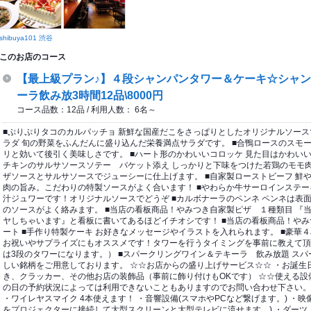
shibuya101 渋谷
このお店のコース
【最上級プラン♪】４段シャンパンタワー＆ケーキ☆シャ
ーラ飲み放3時間12品\8000円
コース品数：12品 / 利用人数： 6名～
■ぷりぷりタコのカルパッチョ 新鮮な国産だこをさっぱりとしたオリジナルソース
ラダ 旬の野菜をふんだんに盛り込んだ栄養満点サラダです。 ■合鴨ロースのスモ
リと効いて後引く美味しさです。 ■ハート形のかわいいコロッケ 見た目はかわいい
チキンのサルサソースソテー バケット添え しっかりと下味をつけた若鶏のモモ
ザソースとサルサソースでジューシーに仕上げます。 ■自家製ローストビーフ 鮮
肉の旨み。こだわりの特製ソースがよく合います！ ■やわらか牛サーロインステー
汁ジュワーです！オリジナルソースでどうぞ ■カルボナーラのペンネ ペンネは表
のソースがよく絡みます。 ■当店の看板商品！やみつき自家製ピザ １種類目 『
ヤしちゃいます』と看板に書いてあるほどイチオシです！ ■当店の看板商品！やみ
ート ■手作り特製ケーキ お好きなメッセージやイラストを入れられます。 ■豪華
お祝いやサプライズにもオススメです！タワーを行うタイミングを事前に教えて頂
は3段のタワーになります。） ■スパークリングワイン＆テキーラ 飲み放題 ス
しい銘柄をご用意しております。 ☆☆お店からの盛り上げサービス☆☆ ・お誕生
き、クラッカー、その他お店の装飾品（事前に飾り付けもOKです） ☆☆使える設
の日の予約状況によっては利用できないこともありますのでお問い合わせ下さい。
・ワイレヤスマイク 4本使えます！ ・音響設備(スマホやPCなど繋げます。) ・映像設備(PC
をプロジェクターに接続して大型スクリーンと大型テレビに流せます。) ・ダー