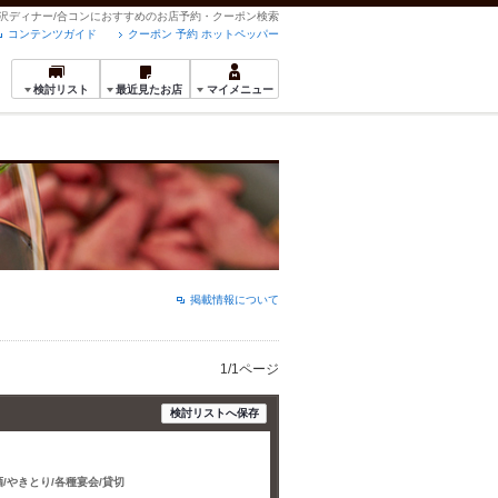
の贅沢ディナー/合コンにおすすめのお店予約・クーポン検索
コンテンツガイド
クーポン 予約 ホットペッパー
検討リスト
最近見たお店
マイメニュー
掲載情報について
1/1ページ
検討リストへ保存
酒/やきとり/各種宴会/貸切