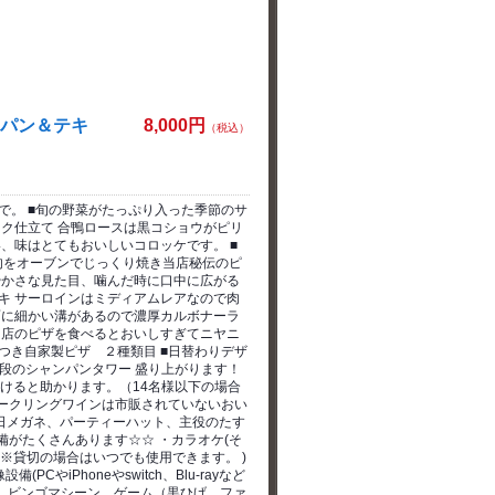
ンパン＆テキ
8,000円
（税込）
で。 ■旬の野菜がたっぷり入った季節のサ
ーク仕立て 合鴨ロースは黒コショウがピリ
、味はとてもおいしいコロッケです。 ■
肉をオーブンでじっくり焼き当店秘伝のピ
やかさな見た目、噛んだ時に口中に広がる
キ サーロインはミディアムレアなので肉
面に細かい溝があるので濃厚カルボナーラ
当店のピザを食べるとおいしすぎてニヤニ
つき自家製ピザ ２種類目 ■日替わりデザ
４段のシャンパンタワー 盛り上がります！
けると助かります。（14名様以下の場合
パークリングワインは市販されていないおい
日メガネ、パーティーハット、主役のたす
備がたくさんあります☆☆ ・カラオケ(そ
※貸切の場合はいつでも使用できます。 )
やiPhoneやswitch、Blu-rayなど
ツ、ビンゴマシーン、ゲーム（黒ひげ、ファ