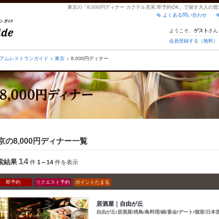
東京の「8,000円ディナー カクテル充実,即予約OK」で探す大人
よくある問い合わせ
ようこそ、
さん
ゲスト
会員登録する（無料）
アムレストランガイド
東京
8,000円ディナー
京の8,000円ディナー一覧
14
索結果
件
1～14
件を表示
即予約
リクエスト予約
ポイントたまる
居酒屋｜自由が丘
自由が丘/居酒屋/焼鳥/鳥料理/鍋/宴会/デート/個室/日本