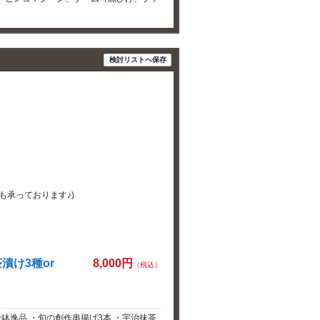
検討リストへ保存
も承っております♪)
漬け3種or
8,000円
（税込）
中鉢逸品 ・旬の創作串揚げ3本 ・宇治抹茶