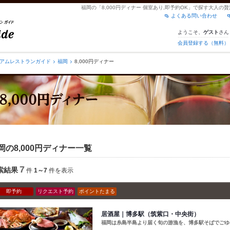
福岡の「8,000円ディナー 個室あり,即予約OK」で探す大人
よくある問い合わせ
ようこそ、
さん
ゲスト
会員登録する（無料）
アムレストランガイド
福岡
8,000円ディナー
岡の8,000円ディナー一覧
7
索結果
件
1～7
件を表示
即予約
リクエスト予約
ポイントたまる
居酒屋｜博多駅（筑紫口・中央街）
福岡は糸島半島より届く旬の游漁を、博多駅そばでごゆ