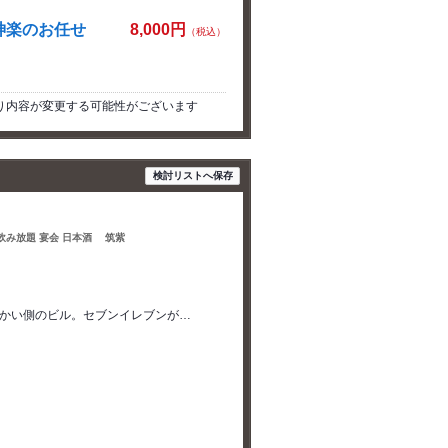
神楽のお任せ
8,000円
（税込）
より内容が変更する可能性がございます
検討リストへ保存
 飲み放題 宴会 日本酒 筑紫
向かい側のビル。セブンイレブンが…