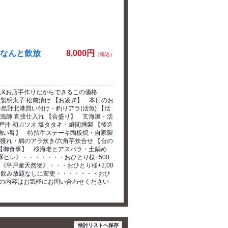
≪なんと飲放
8,000円
（税込）
れ&お店手作りだからできるこの価格
家製明太子 松前漬け 【お凌ぎ】 本日のお
野北港買い付け・釣りアラ(活魚) 【活
師 直接仕入れ 【合盛り】 玄海灘・活
沖 初ガツオ 塩タタキ・瞬間燻製 【後造
い肴】 特撰牛ステーキ陶板焼・自家製
獲れ・鯛のアラ炊き/六角芋炊合せ 【台の
御食事】 桜海老とアスパラ・土鍋め
ヒレ》・・・・・・・おひとり様+500
《平戸産天然物》・・・おひとり様+2,00
題 飲み放題なしに変更・・・・・・・おひ
降の内容はお気軽にお問い合わせください
検討リストへ保存