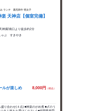
飲み ランチ 黒毛和牛 明太子
神楽 天神店【個室完備】
天神)駅南口より徒歩約2分
しゃぶ すきやき
ビールが楽しめ
8,000円
（税込）
盛り合わせ(４点) ■神楽のがめ煮 ■〆のう
につき１杯をお選びください) ■福岡県産門