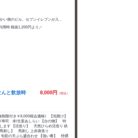
向かい側のビル。セブンイレブンが入…
用時 税抜1,200円より／
なんと飲放時
8,000円
（税込）
限付き￥8,000税込価格》 【先附け】
ぎ寿司 /針生姜あしらい 【台の物】 特
す 【活造り】 天然ひらめ活造り 鉄
送) 【馬刺し】 馬刺し 上赤身造り
旬彩の天ぷら盛合わせ 【強い肴】 特撰