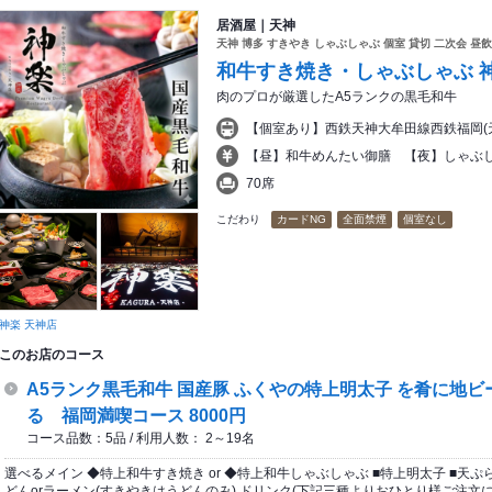
居酒屋｜天神
天神 博多 すきやき しゃぶしゃぶ 個室 貸切 二次会 昼
和牛すき焼き・しゃぶしゃぶ 
肉のプロが厳選したA5ランクの黒毛和牛
【個室あり】西鉄天神大牟田線西鉄福岡(
【昼】和牛めんたい御膳 【夜】しゃぶ
70席
こだわり
カードNG
全面禁煙
個室なし
神楽 天神店
このお店のコース
A5ランク黒毛和牛 国産豚 ふくやの特上明太子 を肴に地
る 福岡満喫コース 8000円
コース品数：5品 / 利用人数： 2～19名
選べるメイン ◆特上和牛すき焼き or ◆特上和牛しゃぶしゃぶ ■特上明太子 ■天ぷら
どんorラーメン(すきやきはうどんのみ) ドリンク(下記三種よりおひとり様ご注文