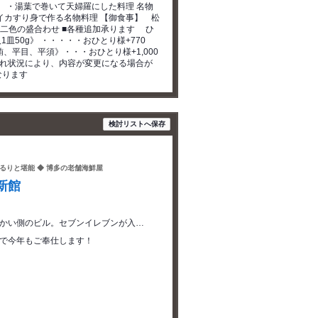
・湯葉で巻いて天婦羅にした料理 名物
すり身で作る名物料理 【御食事】 松
・二色の盛合わせ ■各種追加承ります ひ
皿50g》 ・・・・・おひとり様+770
、平目、平須》・・・おひとり様+1,000
仕入れ状況により、内容が変更になる場合が
なります
検討リストへ保存
るりと堪能 ◆ 博多の老舗海鮮屋
新館
向かい側のビル。セブンイレブンが入…
円で今年もご奉仕します！