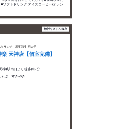
) ■ソフトドリンク アイスコーヒー/オレン
検討リストへ保存
飲み ランチ 黒毛和牛 明太子
神楽 天神店【個室完備】
天神)駅南口より徒歩約2分
しゃぶ すきやき