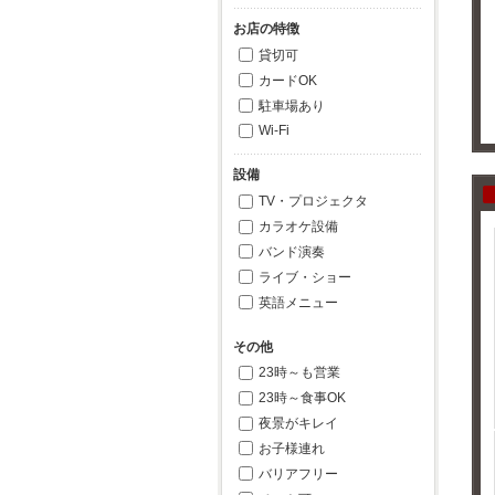
お店の特徴
貸切可
カードOK
駐車場あり
Wi-Fi
設備
TV・プロジェクタ
カラオケ設備
バンド演奏
ライブ・ショー
英語メニュー
その他
23時～も営業
23時～食事OK
夜景がキレイ
お子様連れ
バリアフリー