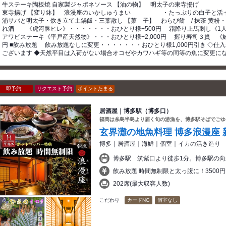
牛ステーキ陶板焼 自家製ジャポネソース 【油の物】 明太子の東寺揚げ 
東寺揚げ 【変り鉢】 浪漫座のいかしゅうまい ・たっぷりの白子と活イカ
浦サバと明太子・炊き立て土鍋飯・三葉散し 【菓 子】 わらび餅 / 抹茶 黄粉
れ酒 《虎河豚ヒレ》・・・・・・・おひとり様+500円 霜降り上馬刺し《1人1
アワビステーキ《平戸産天然物》・・・おひとり様+2,000円 握り寿司３貫 《鮪
円 ■飲み放題 飲み放題なしに変更・・・・・・・おひとり様1,000円引き ◇
ございます ◆天然平目は入荷がない場合オコゼやカワハギ等の同等の魚に変更に
即予約
リクエスト予約
ポイントたまる
居酒屋｜博多駅（博多口）
福岡は糸島半島より届く旬の游漁を、博多駅そばでごゆ
玄界灘の地魚料理 博多浪漫座 
博多｜居酒屋｜海鮮｜個室｜イカの活き造り
博多駅 筑紫口より徒歩1分。博多駅の
飲み放題 時間無制限と太っ腹に！3500
202席(最大収容人数)
こだわり
カードNG
個室なし