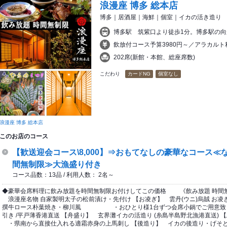
浪漫座 博多 総本店
博多｜居酒屋｜海鮮｜個室｜イカの活き造り
博多駅 筑紫口より徒歩1分。博多駅の
飲放付コース予算3980円～／アラカルト利
202席(新館・本館、総座席数)
こだわり
カードNG
個室なし
浪漫座 博多 総本店
このお店のコース
【歓送迎会コース\8,000】⇒おもてなしの豪華なコース≪
間無制限≫大漁盛り付き
コース品数：13品 / 利用人数： 2名～
◆豪華会席料理に飲み放題を時間無制限お付けしてこの価格 《飲み放題 時間無制
浪漫座名物 自家製明太子の松前漬け・先付け 【お凌ぎ】 雲丹(ウニ)烏賊 お凌
撰牛ロース朴葉焼き・柳川風 ・おひとり様1台ずつ会席小鍋でご用意致しま
引き /平戸薄香港直送 【舟盛り】 玄界灘イカの活造り (糸島半島野北漁港直
・県南から直接仕入れる適霜赤身の上馬刺し 【後造り】 イカの後造り・げそと