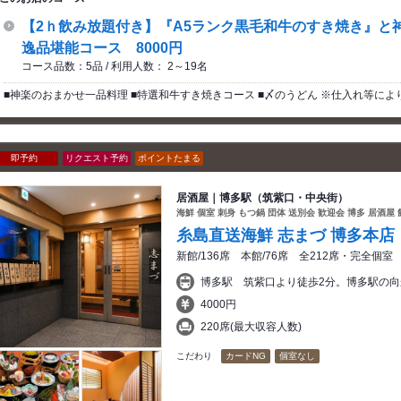
【2ｈ飲み放題付き】『A5ランク黒毛和牛のすき焼き』と
逸品堪能コース 8000円
コース品数：5品 / 利用人数： 2～19名
■神楽のおまかせ一品料理 ■特選和牛すき焼きコース ■〆のうどん ※仕入れ等に
即予約
リクエスト予約
ポイントたまる
居酒屋｜博多駅（筑紫口・中央街）
海鮮 個室 刺身 もつ鍋 団体 送別会 歓迎会 博多 居酒屋
糸島直送海鮮 志まづ 博多本店
新館/136席 本館/76席 全212席・完全個室
博多駅 筑紫口より徒歩2分。博多駅の
4000円
220席(最大収容人数)
こだわり
カードNG
個室なし