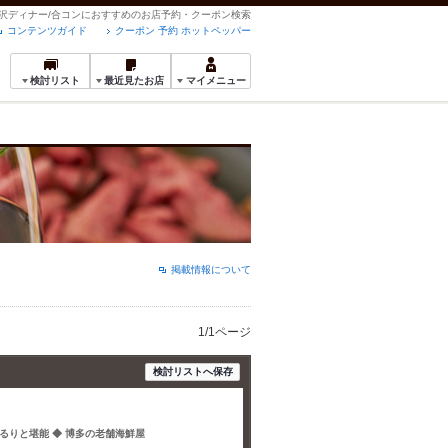
の贅沢ディナー/合コンにおすすめのお店予約・クーポン検索
コンテンツガイド
クーポン 予約 ホットペッパー
検討リスト
最近見たお店
マイメニュー
掲載情報について
1/1ページ
検討リストへ保存
るりと堪能 ◆ 博多の老舗海鮮屋