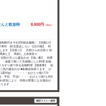
なんと飲放時
8,000円
（税込）
限付き￥8,000税込価格》 【先附け】
ぎ寿司 /針生姜あしらい 【台の物】 特
す 【活造り】 天然ひらめ活造り 鉄
送) 【馬刺し】 馬刺し 上赤身造り
旬彩の天ぷら盛合わせ 【強い肴】 特撰
・湯葉で巻いて天婦羅にした料理 名物
すり身で作る名物料理 【御食事】 松
・二色の盛合わせ ■各種追加承ります ひ
皿50g》 ・・・・・おひとり様+770
、平目、平須》・・・おひとり様+1,000
仕入れ状況により、内容が変更になる場合が
なります
検討リストへ保存