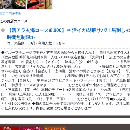
志まづ 博多本店
このお店のコース
【活アラ玄海コース\8,000】⇒ 活イカ/胡麻サバ/上馬刺し
時間無制限≫
コース品数：13品 / 利用人数： 2名～
◆グループ全店一括で平戸と玄界灘の漁師から直接仕入れ！ 自社活魚車で仕入
《飲み放題 時間無制限付き御一人様￥8,000税込価格》 【先附け】 志まづの自
凌ぎ寿司・白生姜あしらい 【メイン】 熟成あら(クエ)鉄引き ・糸島半島
造り】 玄界灘ヤリイカの活造り / 漁師直接仕入れ ・毎日自社活魚車で漁
サバの活造り 合盛り 【合盛り】 玄海灘・活サバの博多ごまさば 【お造り】 平戸
り】 いかの後造り天婦羅 ・お刺身の後は天ぷらでお愉しみ下さい 【強
ジャポネ 【合盛り】 平戸産 活アワビステーキ バターソー 【煮付け】 糸島船越
物】 特撰牛ロースすきやき ・おひとり様ずつ小鍋でご用意致します 【
し・三葉散し 【菓 子】 本日のデザート ■各種追加承ります ひれ酒 《虎河豚
円 霜降り上馬刺し《1人1皿50g》 ・・・・・おひとり様+770 アワビステーキ
0円 握り寿司３貫 《鮪、平目、平須》・・・おひとり様+1,000円 ■飲み放
とり様1,000円引き ◆旬の魚に合わせて毎月内容が少しずつ変わります。翌月以
◇仕入れ状況により、内容が変更になる場合がございます
即予約
リクエスト予約
ポイントたまる