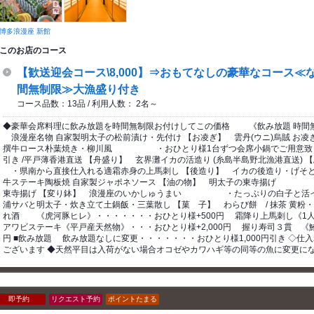
博多浪漫座 新館
このお店のコース
【歓送迎会コース\8,000】⇒おもてなしの豪華なコース≪
間無制限≫大漁盛り付き
コース品数：13品 / 利用人数： 2名～
◆豪華会席料理に飲み放題を時間無制限お付けしてこの価格 《飲み放題 時間無制
浪漫座名物 自家製明太子の松前漬け・先付け 【お凌ぎ】 雲丹(ウニ)烏賊 お凌
撰牛ロース朴葉焼き・柳川風 ・おひとり様1台ずつ会席小鍋でご用意致しま
引き /平戸薄香港直送 【舟盛り】 玄界灘イカの活造り (糸島半島野北漁港直
・県南から直接仕入れる適霜赤身の上馬刺し 【後造り】 イカの後造り・げそと
牛ステーキ陶板焼 自家製ジャポネソース 【油の物】 明太子の東寺揚げ 
東寺揚げ 【変り鉢】 浪漫座のいかしゅうまい ・たっぷりの白子と活イカ
浦サバと明太子・炊き立て土鍋飯・三葉散し 【菓 子】 わらび餅 / 抹茶 黄粉
れ酒 《虎河豚ヒレ》・・・・・・・おひとり様+500円 霜降り上馬刺し《1人1
アワビステーキ《平戸産天然物》・・・おひとり様+2,000円 握り寿司３貫 《鮪
円 ■飲み放題 飲み放題なしに変更・・・・・・・おひとり様1,000円引き ◇
ございます ◆天然平目は入荷がない場合オコゼやカワハギ等の同等の魚に変更に
即予約
リクエスト予約
ポイントたまる