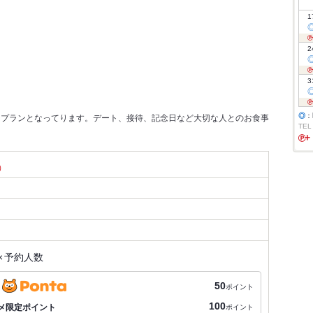
1
2
3
◎
：
なプランとなってります。デート、接待、記念日など大切な人とのお食事
TEL
）
×
予約人数
50
ポイント
100
メ限定ポイント
ポイント