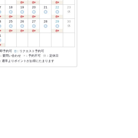
7
18
19
20
21
22
23
◎
◎
◎
◎
◎
◎
休
4
25
26
27
28
29
30
◎
◎
◎
◎
◎
◎
休
1
◎
即予約可
□
：リクエスト予約可
：要問い合わせ
×
：予約不可
休
：定休日
：通常よりポイントがお得にたまります