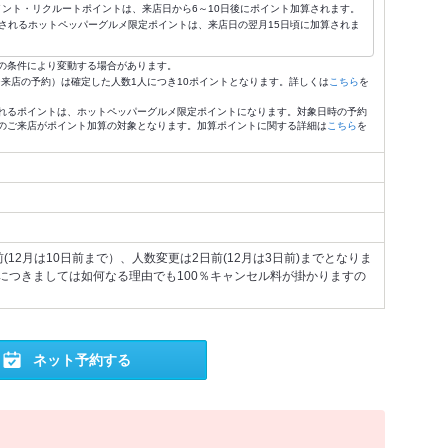
ポイント・リクルートポイントは、来店日から6～10日後にポイント加算されます。
されるホットペッパーグルメ限定ポイントは、来店日の翌月15日頃に加算されま
の条件により変動する場合があります。
4:59来店の予約）は確定した人数1人につき10ポイントとなります。詳しくは
こちら
を
れるポイントは、ホットペッパーグルメ限定ポイントになります。対象日時の予約
のご来店がポイント加算の対象となります。加算ポイントに関する詳細は
こちら
を
(12月は10日前まで）、人数変更は2日前(12月は3日前)までとなりま
につきましては如何なる理由でも100％キャンセル料が掛かりますの
ネット予約する