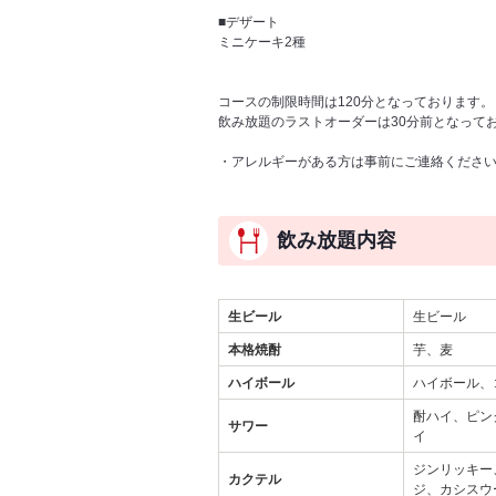
■デザート
ミニケーキ2種
コースの制限時間は120分となっております。
飲み放題のラストオーダーは30分前となって
・アレルギーがある方は事前にご連絡くださ
飲み放題内容
生ビール
生ビール
本格焼酎
芋、麦
ハイボール
ハイボール、
酎ハイ、ピン
サワー
イ
ジンリッキー
カクテル
ジ、カシスウ