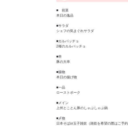
■ 前菜
本日の逸品
■サラダ
シェフの気まぐれサラダ
■カルパッチョ
2種のカルパッチョ
■串
豚の大串
■揚物
本日の揚げ物
■一品
ローストポーク
■メイン
上州とことん豚のしゃぶしゃぶ鍋
■〆物
日本そばor玉子雑炊（雑炊を希望の際はご予