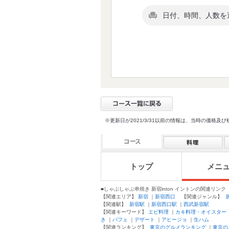
日付、時間、人数を
※更新日が2021/3/31以前の情報は、当時の価
トップ
メニ
■しゃぶしゃぶ串焼き 新宿inton イントンの関連リンク
【関連エリア】
新宿
｜
新宿西口
【関連ジャンル】
【関連駅】
新宿駅
｜
新宿西口駅
｜
西武新宿駅
【関連キーワード】
エビ料理
｜
カキ料理・オイスター
き
｜
パフェ
｜
デザート
｜
アヒージョ
｜
生ハム
【関連ランキング】
東京のグルメランキング
｜
東京の