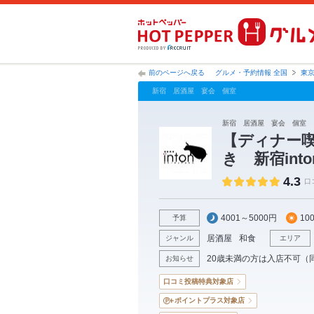
前のページへ戻る
グルメ・予約情報 全国
東
新宿 居酒屋 宴会 個室
新宿 居酒屋 宴会 個室 
【ディナー
き 新宿into
4.3
口
4001～5000円
10
予算
居酒屋
和食
ジャンル
エリア
20歳未満の方は入店不可（
お知らせ
口コミ投稿特典対象店
ポイントプラス対象店