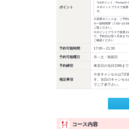
※dポイント・Ponta
ポイント
※ポイントプラスで加算
す。
※加算ポイントは、ご予約
※一部時間帯（7:00~1
ご覧ください。
※ポイントプラスで加算さ
で、予約日が翌々月末まで
ご確認ください
予約可能時間
17:00～21:30
予約可能曜日
月～土・祝前日
予約締切
来店日の当日15時まで
※全キャンセルは7日前
補足事項
す。当日のキャンセル
でご了承下さい。
コース内容