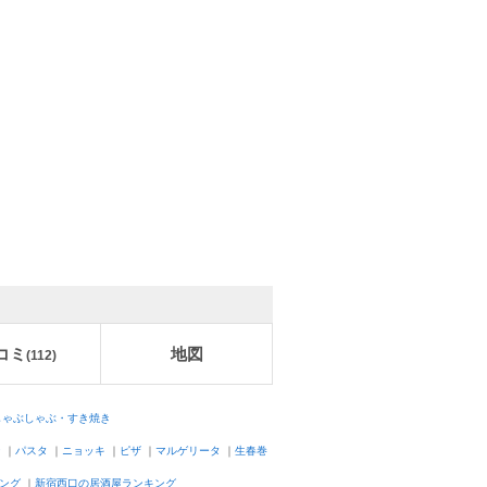
コミ
地図
(
112
)
しゃぶしゃぶ・すき焼き
ン
｜
パスタ
｜
ニョッキ
｜
ピザ
｜
マルゲリータ
｜
生春巻
ング
｜
新宿西口の居酒屋ランキング