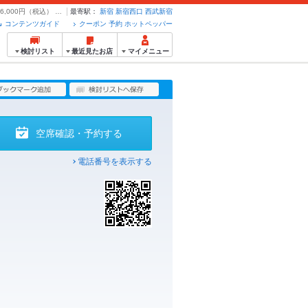
ローストポーク付き！上州豚ロースしゃぶ鍋コース◆全9品 2時間飲み放題付き 6,000円（税込） | しゃぶしゃぶ串焼き 新宿inton イントン - クーポン・予約のホットペッパーグルメ
最寄駅：
新宿
新宿西口
西武新宿
コンテンツガイド
クーポン 予約 ホットペッパー
検討リスト
最近見たお店
マイメニュー
空席確認・予約する
電話番号を表示する