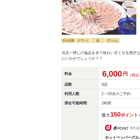
当店一押しの逸品を全て味わい尽くせる贅沢
にいかがでしょうか？？
6,000
円
料金
（税込
品数
9品
利用人数
2～50名
のご予約
滞在可能時間
2時間
150
最大
ポイント
または
ホットペッパーグル