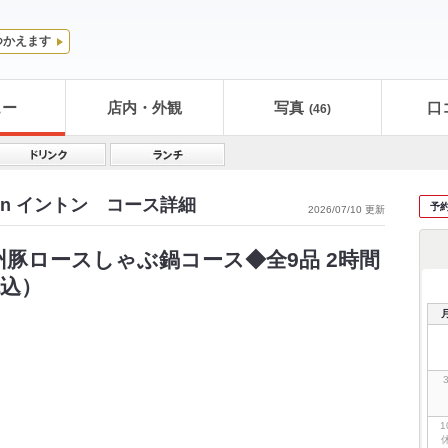
つかえます
ュー
店内・外観
写真
口
(46)
on イントン コース詳細
予
2026/07/10 更新
豚ロースしゃぶ鍋コース◆全9品 2時間
税込）
1