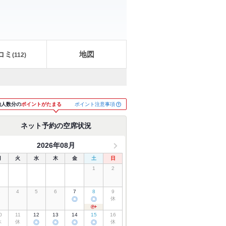
コミ
地図
(
112
)
ポイント注意事項
約人数分の
ポイントがたまる
ネット予約の空席状況
2026年08月
月
火
水
木
金
土
日
1
2
3
4
5
6
7
8
9
◎
◎
休
0
11
12
13
14
15
16
休
休
◎
◎
◎
◎
休