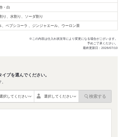
赤・白
割り、水割り、ソーダ割り
0％、ペプシコーラ 、ジンジャエール、ウーロン茶
※この内容は仕入れ状況等により変更になる場合がございます。
予めご了承ください。
最終更新日：2026/07/10
タイプを選んでください。
す。
検索する
選択してください
選択してください