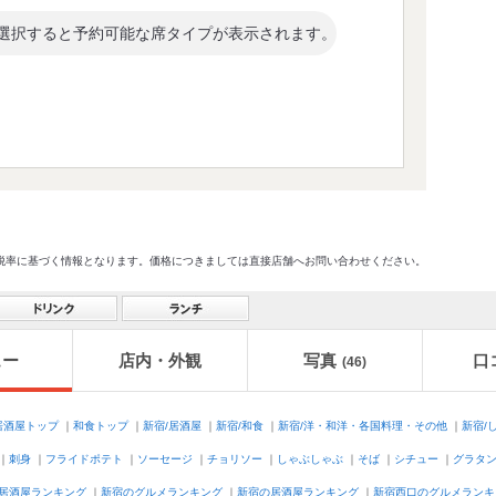
選択すると予約可能な席タイプが表示されます。
格及び税率に基づく情報となります。価格につきましては直接店舗へお問い合わせください。
ュー
店内・外観
写真
口
(46)
居酒屋トップ
｜
和食トップ
｜
新宿/居酒屋
｜
新宿/和食
｜
新宿/洋・和洋・各国料理・その他
｜
新宿/
｜
刺身
｜
フライドポテト
｜
ソーセージ
｜
チョリソー
｜
しゃぶしゃぶ
｜
そば
｜
シチュー
｜
グラタ
居酒屋ランキング
｜
新宿のグルメランキング
｜
新宿の居酒屋ランキング
｜
新宿西口のグルメランキ