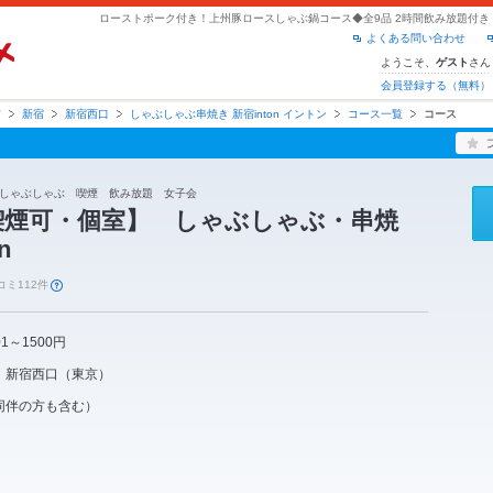
よくある問い合わせ
ようこそ、
さん
ゲスト
会員登録する（無料）
京
新宿
新宿西口
しゃぶしゃぶ串焼き 新宿inton イントン
コース一覧
コース
しゃぶしゃぶ 喫煙 飲み放題 女子会
喫煙可・個室】 しゃぶしゃぶ・串焼
n
コミ112件
01～1500円
新宿西口
（
東京
）
同伴の方も含む）