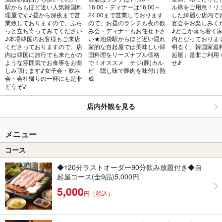
駅からもほど近い人気韓国料
16:00・ディナーは16:00～
ル席をご用意！リ
理屋です♪昼から深夜まで営
24:00まで営業しております
した綺麗な店内で
業致しておりますので、ふら
ので、お昼のランチも夜の飲
宴会をお楽しみく
っと立ち寄ってみてください
み会・ディナーもお任せ下さ
♪どこか落ち着く
♪本場韓国のお客様もご来店
い★池袋駅からほど近い隠れ
内となっておりま
くださっておりますので、店
家的な自起屋では美味しい韓
明るく、韓国家庭
内は韓国に旅行でも来たかの
国料理をリーズナブル価格
起屋」是非ご利用
ような雰囲気でお食事をお楽
で！オススメ　テジ(豚)カル
せ♪
しみ頂けます♪女子会・飲み
ビ　隠し味で豚肉を味付け熟
会・会社帰りの一杯にも是非
成
どうぞ♪
店内外観を見る
メニュー
コース
◆120分ラストオーダー90分飲み放題付き◆自
起屋コース(全9品)5,000円
5,000
円（税込）