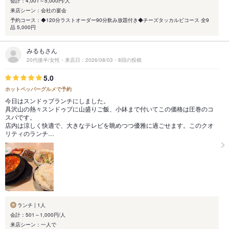
会計：4,001～5,000円/人
来店シーン：会社の宴会
予約コース：◆120分ラストオーダー90分飲み放題付き◆チーズタッカルビコース 全9
品 5,000円
みるもさん
20代後半/女性・来店日：2026/08/03・8回の投稿
5.0
ホットペッパーグルメで予約
今日はスンドゥブランチにしました。
具沢山の熱々スンドゥブに山盛りご飯、小鉢まで付いてこの価格は圧巻のコ
スパです。
店内は涼しく快適で、大きなテレビを眺めつつ優雅に過ごせます。このクオ
リティのランチ…
ランチ | 1人
会計：501～1,000円/人
来店シーン：一人で