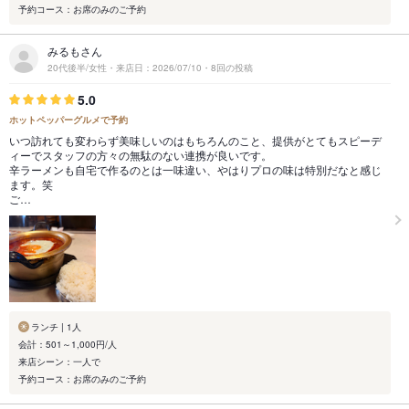
予約コース：お席のみのご予約
みるもさん
20代後半/女性・来店日：2026/07/10・8回の投稿
5.0
ホットペッパーグルメで予約
いつ訪れても変わらず美味しいのはもちろんのこと、提供がとてもスピーデ
ィーでスタッフの方々の無駄のない連携が良いです。
辛ラーメンも自宅で作るのとは一味違い、やはりプロの味は特別だなと感じ
ます。笑
ご…
ランチ | 1人
会計：501～1,000円/人
来店シーン：一人で
予約コース：お席のみのご予約