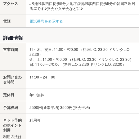
アクセス
JR池袋駅西口徒歩5分／地下鉄池袋駅西口徒歩5分の韓国料理居
酒屋です♪宴会や女子会などに♪
電話
電話番号を表示する
詳細情報
営業時間
月～木、祝日: 11:00～翌0:00 （料理L.O. 23:20 ドリンクL.O.
23:30）
金、土: 11:00～翌0:00 （料理L.O. 23:30 ドリンクL.O. 23:30）
日: 11:00～翌0:00 （料理L.O. 22:30 ドリンクL.O. 23:30）
お問い合わ
11:00～24：00
せ時間
定休日
年中無休
予算詳細
2500円(通常平均) 3500円(宴会平均)
ネット予約
利用可
のポイント
利用
利用方法は