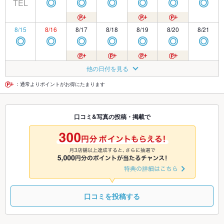
TEL
◎
◎
◎
◎
◎
◎
8/15
8/16
8/17
8/18
8/19
8/20
8/21
◎
◎
◎
◎
◎
◎
◎
8/22
8/23
8/24
8/25
8/26
8/27
8/28
他の日付を見る
◎
◎
◎
◎
◎
◎
◎
：通常よりポイントがお得にたまります
8/29
8/30
8/31
9/1
9/2
9/3
9/4
口コミ&写真の投稿・掲載で
◎
◎
◎
◎
◎
◎
◎
9/5
9/6
9/7
9/8
9/9
9/10
9/11
◎
◎
◎
◎
◎
◎
◎
口コミを投稿する