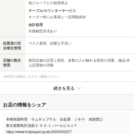
他グループとの相席禁止
テーブル/カウンターサービス
オーダー時にお客様と一定間隔保持
会計処理
非接触型決済あり
従業員の安
マスク着用、頻繁な手洗い
全衛生管理
店舗の衛生
換気設備の設置と換気、多数の人が触れる箇所の消毒、備品/卓
管理
上設置物の消毒
※各項目の詳細は
こちら
をご確認ください。
続きを見る
たばこ
お店の情報をシェア
禁煙・喫煙
全席禁煙
本格韓国料理 サムギョプサル 自起屋 ジキヤ 池袋西口
喫煙専用室
なし
東京都豊島区池袋２‐５４‐１ パールビル１Ｆ
https://www.hotpepper.jp/strJ000003207/
※2020年4月1日～受動喫煙対策に関する法律が施行されています。正しい情報はお店へお問い