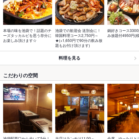
本場の味を池袋で！話題のチ
池袋での歓迎会 送別会に！
鍋好きコース3300
ーズタッカルビを思う存分に
韓国料理コース2,750円～
み放題付4950円(税
お楽しみ頂けます☆
★(+1,650円で90分の飲み放
題もお付け頂けます)
料理を見る
こだわりの空間
池袋駅西口から歩いて5分！
当店はランチは11:00～
全席、ゆったりと