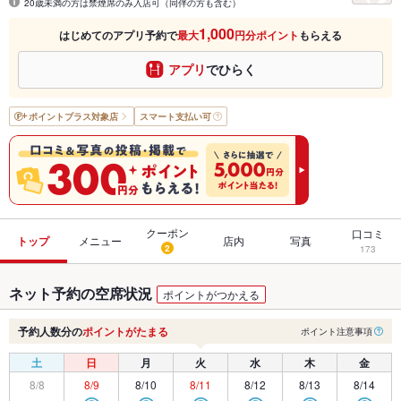
20歳未満の方は禁煙席のみ入店可（同伴の方も含む）
1,000
はじめてのアプリ予約で
最大
円分ポイント
もらえる
アプリ
でひらく
ポイントプラス
対象店
スマート支払い可
クーポン
口コミ
トップ
メニュー
店内
写真
2
173
ネット予約の空席状況
ポイントがつかえる
予約人数分の
ポイントがたまる
ポイント注意事項
土
日
月
火
水
木
金
8/8
8/9
8/10
8/11
8/12
8/13
8/14