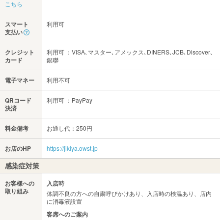
こちら
スマート
利用可
支払い
クレジット
利用可 ：VISA､マスター､アメックス､DINERS､JCB､Discover､
カード
銀聯
電子マネー
利用不可
QRコード
利用可 ：PayPay
決済
料金備考
お通し代：250円
お店のHP
https://jikiya.owst.jp
感染症対策
お客様への
入店時
取り組み
体調不良の方への自粛呼びかけあり、入店時の検温あり、店内
に消毒液設置
客席へのご案内