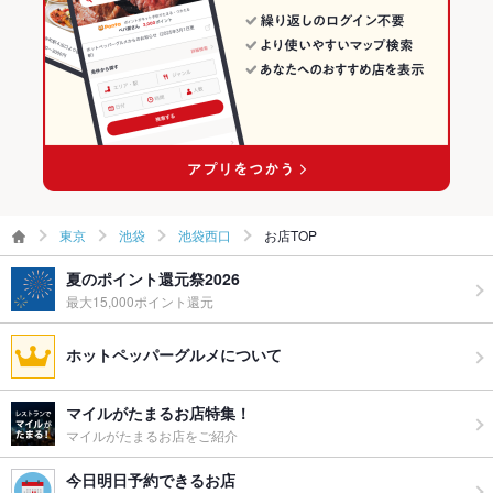
食べ放題
なし ：食べ放題はご用意致しておりませんが、本格韓国料理の
池袋駅 × 焼肉・ホルモン
東京 × 焼肉
コースを2,500円～3タイプご用意致しております！
池袋駅 × 焼肉
お子様連れ
お子様連れOK ：お子様連れのお客様もお気軽にご利用くださ
いませ。座敷席もご用意致しておりますので、ママ会や女子会
に♪
ウェディン
二次会なども大歓迎です♪
グパーティ
ー二次会
お祝い・サ
可
東京
池袋
池袋西口
お店TOP
プライズ対
応
夏のポイント還元祭2026
最大15,000ポイント還元
備考
－
ホットペッパーグルメについて
マイルがたまるお店特集！
マイルがたまるお店をご紹介
今日明日予約できるお店