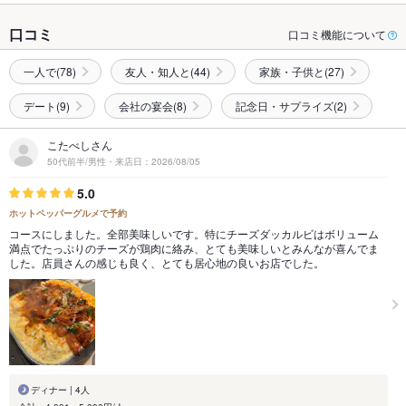
口コミ
口コミ機能について
一人で(78)
友人・知人と(44)
家族・子供と(27)
デート(9)
会社の宴会(8)
記念日・サプライズ(2)
こたべしさん
50代前半/男性・来店日：2026/08/05
5.0
ホットペッパーグルメで予約
コースにしました。全部美味しいです。特にチーズダッカルビはボリューム
満点でたっぷりのチーズが鶏肉に絡み、とても美味しいとみんなが喜んでま
した。店員さんの感じも良く、とても居心地の良いお店でした。
ディナー | 4人