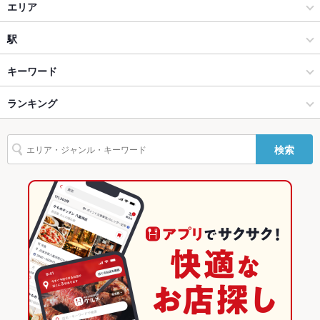
韓国料理
貸切
エリア
貸切可 ：20～40名様までの貸切宴会が可能です！歓送迎会や会
社宴会、同窓会などに美味しい韓国料理はいかがですか？
韓国料理全般
池袋西口
駅
設備
Wi-Fi
未確認
池袋 × 韓国料理
池袋西口 × 韓国料理
池袋駅
キーワード
バリアフリ
なし ：バリアフリーは設けておりませんが、出来る限り対応さ
池袋 × 韓国料理全般
池袋西口 × 韓国料理全般
ランキング
卵焼き
カキ料理・オイスター
にんにく料理
うどん
おでん
海鮮鍋
ー
せて頂きますのでお気軽にスタッフ迄お申し付け下さい
餃子
チャーハン
ビビンバ
石焼きビビンバ
サムゲタン
冷麺
池袋駅 × 韓国料理
池袋西口 × 焼肉・ホルモン
東京のグルメランキング
駐車場
なし ：最寄りのパーキングエリアをご利用下さい。池袋駅から
検索
徒歩5分ですので、電車でお越し頂くことも可能です♪
カムジャタン
ケジャン
池袋駅 × 韓国料理全般
池袋西口 × 焼肉
東京の韓国料理ランキング
TV・プロジ
あり
ェクタ
焼肉・ホルモン
東京
池袋のグルメランキング
その他設備
本格韓国料理コースを2,9700円～ご用意致しております。飲み
焼肉
東京 × 韓国料理
池袋の韓国料理ランキング
放題もお付け頂けます！
その他
池袋 × 焼肉・ホルモン
東京 × 韓国料理全般
池袋西口のグルメランキング
飲み放題
あり ：コースご利用のお客様はコース料金+1,500円で90分の飲
み放題をご利用頂けますのでお気軽にスマッフまで♪
池袋 × 焼肉
東京 × 焼肉・ホルモン
池袋西口の韓国料理ランキング