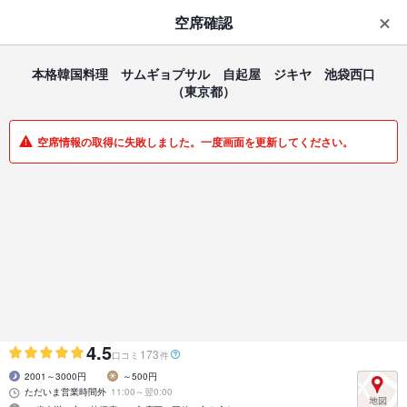
はじめてのアプリ予約で最大
1,000円分ポイントもらえる
空席確認
ダウンロード
アプリで開く
本格韓国料理 サムギョプサル 自起屋 ジキヤ 池袋西口
（東京都）
一覧
マイメニュー
空席情報の取得に失敗しました。一度画面を更新してください。
韓国料理 | 池袋西口 | 東京都
本格韓国料理 サムギョプサル 自起屋 ジキヤ 池袋西
口
池袋/居酒屋/韓国料理/焼肉/サムギョプサル
4.5
173
口コミ
件
2001～3000円
～500円
ただいま営業時間外
11:00～翌0:00