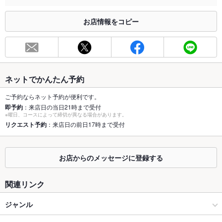
合わせください。
お店情報をコピー
お席
総席数
40席(20名様～最大40名様迄貸切宴会も可能です！お気軽にご
相談下さい)
最大宴会収
40人(結婚式の二次会や同窓会、会社宴会や歓送迎会にも最適な
容人数
居酒屋♪)
ネットでかんたん予約
個室
なし ：個室席は設けておりません。テーブル席と座敷席をご用
ご予約ならネット予約が便利です。
意致しておりますので、ご希望等お気軽にご相談下さい
即予約
：来店日の当日21時まで受付
※曜日、コースによって締切が異なる場合があります。
座敷
リクエスト予約
：来店日の前日17時まで受付
なし
掘りごたつ
なし
お店からのメッセージに登録する
カウンター
なし
関連リンク
ソファー
なし
ジャンル
テラス席
なし