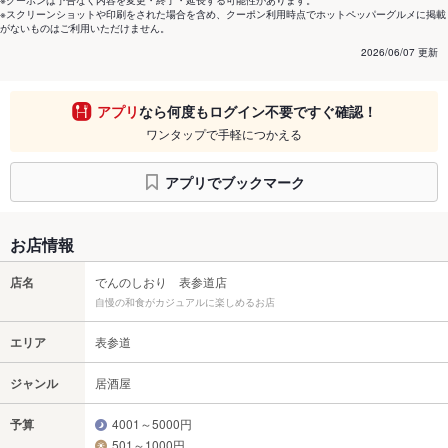
※クーポンは予告なく内容を変更・終了・延長する可能性があります。
※スクリーンショットや印刷をされた場合を含め、クーポン利用時点でホットペッパーグルメに掲載
がないものはご利用いただけません。
2026/06/07 更新
アプリ
なら何度もログイン不要ですぐ確認！
ワンタップで手軽につかえる
アプリでブックマーク
お店情報
店名
でんのしおり 表参道店
自慢の和食がカジュアルに楽しめるお店
エリア
表参道
ジャンル
居酒屋
予算
4001～5000円
501～1000円