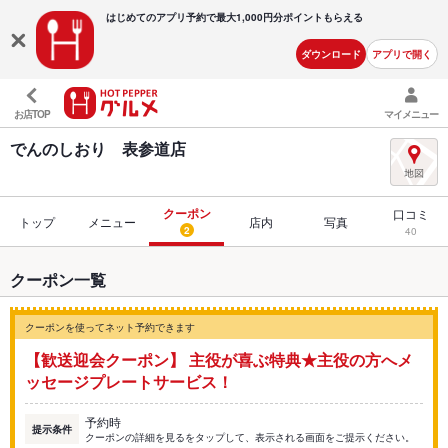
はじめてのアプリ予約で最大
1,000円分ポイントもらえる
ダウンロード
アプリで開く
お店TOP
マイメニュー
でんのしおり 表参道店
クーポン
口コミ
トップ
メニュー
店内
写真
2
40
クーポン一覧
クーポンを使ってネット予約できます
【歓送迎会クーポン】 主役が喜ぶ特典★主役の方へメ
ッセージプレートサービス！
予約時
提示条件
クーポンの詳細を見るをタップして、表示される画面をご提示ください。