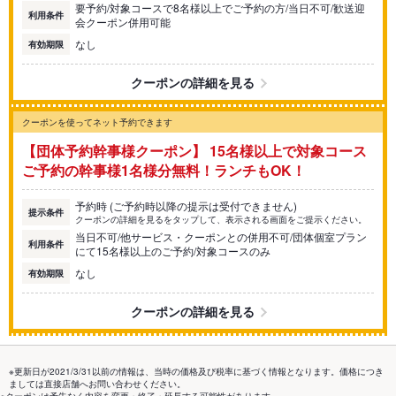
要予約/対象コースで8名様以上でご予約の方/当日不可/歓送迎
利用条件
会クーポン併用可能
なし
有効期限
クーポンの詳細を見る
クーポンを使ってネット予約できます
【団体予約幹事様クーポン】 15名様以上で対象コース
ご予約の幹事様1名様分無料！ランチもOK！
予約時 (ご予約時以降の提示は受付できません)
提示条件
クーポンの詳細を見るをタップして、表示される画面をご提示ください。
当日不可/他サービス・クーポンとの併用不可/団体個室プラン
利用条件
にて15名様以上のご予約/対象コースのみ
なし
有効期限
クーポンの詳細を見る
※更新日が2021/3/31以前の情報は、当時の価格及び税率に基づく情報となります。価格につき
ましては直接店舗へお問い合わせください。