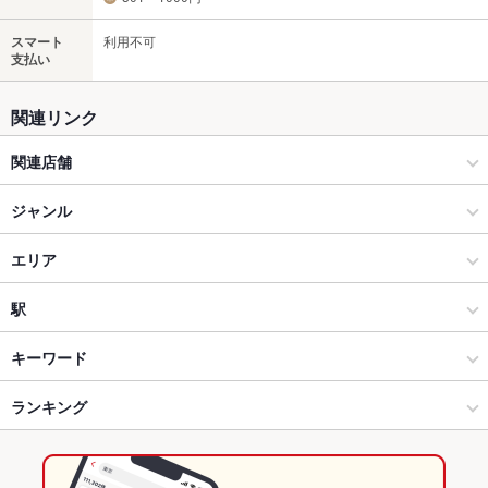
スマート
利用不可
支払い
関連リンク
関連店舗
den
ジャンル
DEN 表参道
居酒屋
エリア
表参道ワイン食堂 Den
和風
表参道
駅
Splitz’ Aoyama
原宿・青山・表参道 × 居酒屋
表参道 × 居酒屋
表参道駅
キーワード
原宿・青山・表参道 × 和風
表参道 × 和風
ランキング
からあげ
炉ばた焼き・炙り焼き
うどん
うなぎ
なめろう
つくね
表参道駅 × 居酒屋
表参道 × 和食
東京のグルメランキング