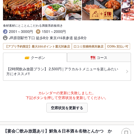
食材素材にとことんこだわる満腹系鉄板焼き
2001～3000円
1501～2000円
JR原宿駅竹下口 徒歩8分 東京ﾒﾄﾛ表参道 徒歩8分
【アプリ予約限定】最大350ポイント還元対象店
口コミ投稿特典対象店
COIN+支払い可
クーポン
コース
【2時間飲み放題プラン】 2,500円 | アラカルトメニューを楽しみたい
方にオススメ!!
カレンダーの更新に失敗しました。
下記ボタンを押して空席状況を更新してください。
空席状況を更新する
【宴会〇飲み放題あり】鮮魚＆日本酒＆名物とんかつ か