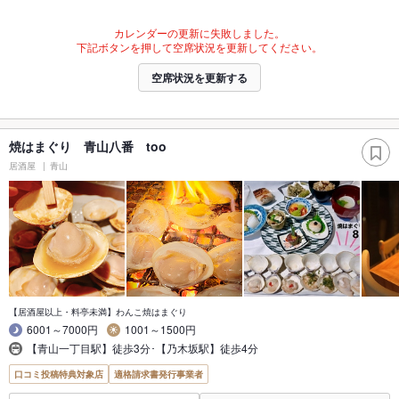
カレンダーの更新に失敗しました。
下記ボタンを押して空席状況を更新してください。
空席状況を更新する
焼はまぐり 青山八番 too
居酒屋
青山
【居酒屋以上・料亭未満】わんこ焼はまぐり
6001～7000円
1001～1500円
【青山一丁目駅】徒歩3分･【乃木坂駅】徒歩4分
口コミ投稿特典対象店
適格請求書発行事業者