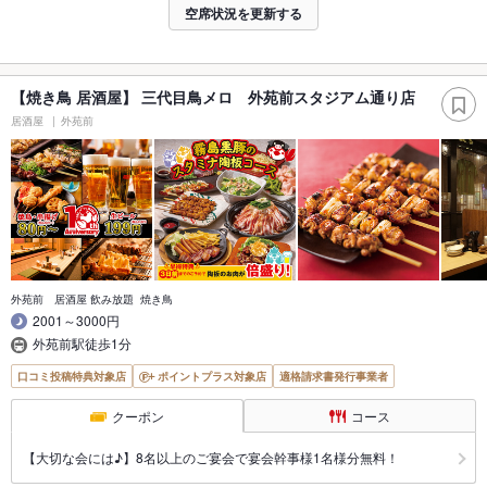
空席状況を更新する
【焼き鳥 居酒屋】 三代目鳥メロ 外苑前スタジアム通り店
居酒屋
外苑前
外苑前 居酒屋 飲み放題 焼き鳥
2001～3000円
外苑前駅徒歩1分
口コミ投稿特典対象店
ポイントプラス対象店
適格請求書発行事業者
クーポン
コース
【大切な会には♪】8名以上のご宴会で宴会幹事様1名様分無料！