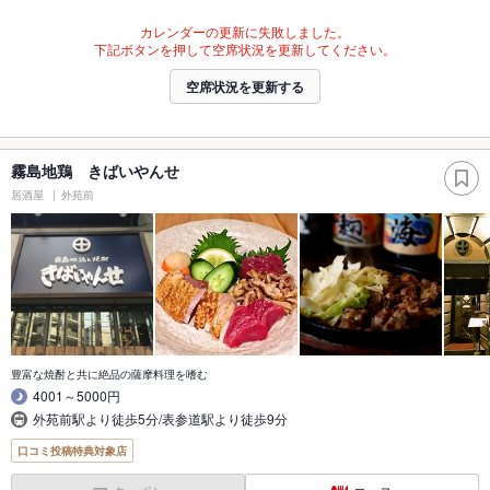
カレンダーの更新に失敗しました。
下記ボタンを押して空席状況を更新してください。
空席状況を更新する
霧島地鶏 きばいやんせ
居酒屋
外苑前
豊富な焼酎と共に絶品の薩摩料理を嗜む
4001～5000円
外苑前駅より徒歩5分/表参道駅より徒歩9分
口コミ投稿特典対象店