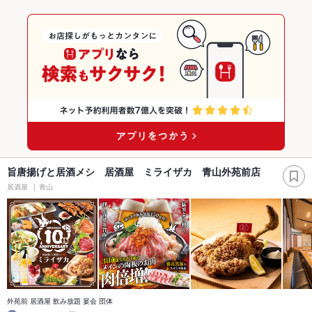
旨唐揚げと居酒メシ 居酒屋 ミライザカ 青山外苑前店
居酒屋
青山
外苑前 居酒屋 飲み放題 宴会 団体