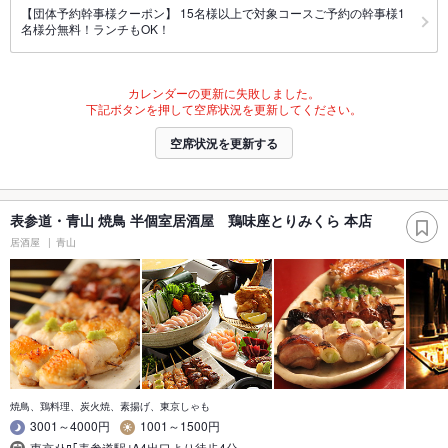
【団体予約幹事様クーポン】 15名様以上で対象コースご予約の幹事様1
名様分無料！ランチもOK！
カレンダーの更新に失敗しました。
下記ボタンを押して空席状況を更新してください。
空席状況を更新する
表参道・青山 焼鳥 半個室居酒屋 鶏味座とりみくら 本店
居酒屋
青山
焼鳥、鶏料理、炭火焼、素揚げ、東京しゃも
3001～4000円
1001～1500円
東京ﾒﾄﾛ｢表参道駅｣A4出口より徒歩4分