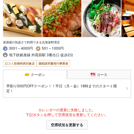
居酒屋の気楽さで利用できる北海道料理店
3001～4000円
501～1000円
地下鉄銀座線 外苑前駅 3番出口 徒歩2分
口コミ投稿特典対象店
適格請求書発行事業者
クーポン
コース
早割り500円OFFクーポン！！平日（月～金）18時までのスタート限
定！
カレンダーの更新に失敗しました。
下記ボタンを押して空席状況を更新してください。
空席状況を更新する