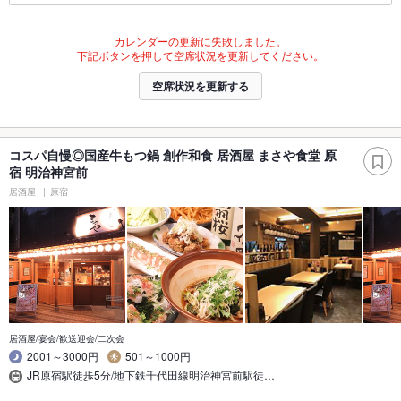
カレンダーの更新に失敗しました。
下記ボタンを押して空席状況を更新してください。
空席状況を更新する
コスパ自慢◎国産牛もつ鍋 創作和食 居酒屋 まさや食堂 原
宿 明治神宮前
居酒屋
原宿
居酒屋/宴会/歓送迎会/二次会
2001～3000円
501～1000円
JR原宿駅徒歩5分/地下鉄千代田線明治神宮前駅徒…