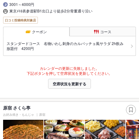
3001～4000円
東京ﾒﾄﾛ表参道駅B1出口より徒歩2分骨董通り沿い
口コミ投稿特典対象店
クーポン
コース
スタンダードコース 名物いわし刺身のカルパッチョ風サラダ 2h飲み
放題付 4200円
カレンダーの更新に失敗しました。
下記ボタンを押して空席状況を更新してください。
空席状況を更新する
原宿 さくら亭
お好み焼き・もんじゃ
原宿