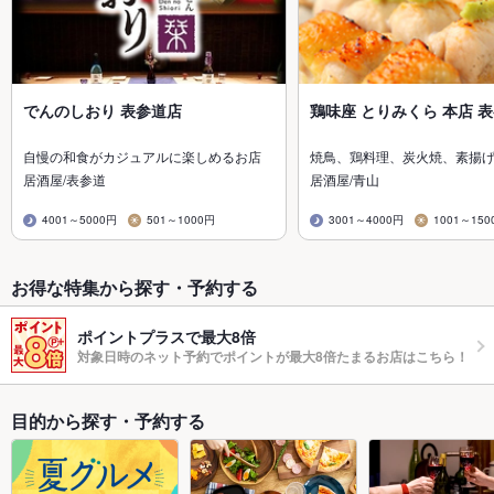
でんのしおり 表参道店
鶏味座 とりみくら 本店 表
自慢の和食がカジュアルに楽しめるお店
焼鳥、鶏料理、炭火焼、素揚
居酒屋/表参道
居酒屋/青山
4001～5000円
501～1000円
3001～4000円
1001～150
お得な特集から探す・予約する
ポイントプラスで最大8倍
対象日時のネット予約でポイントが最大8倍たまるお店はこちら！
目的から探す・予約する