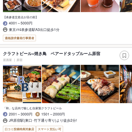
【表参道交差点が目の前】
4001～5000円
東京ﾒﾄﾛ表参道駅A3出口徒歩1分
適格請求書発行事業者
クラフトビール×焼き鳥 ベアードタップルーム原宿
居酒屋
原宿
「和」な店内で愉しむ自家製クラフトビール
2001～3000円
1501～2000円
JR原宿駅(東口･竹下通り寄り)より徒歩2分!
口コミ投稿特典対象店
スマート支払い可