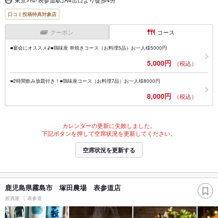
口コミ投稿特典対象店
クーポン
コース
■宴会にオススメ♪■鶏味座 串焼きコース（お料理5品）お一人様5000円
5,000円
（税込）
■2時間飲み放題付き！■鶏味座コース（お料理7品）お一人様8000円
8,000円
（税込）
カレンダーの更新に失敗しました。
下記ボタンを押して空席状況を更新してください。
空席状況を更新する
鹿児島県霧島市 塚田農場 表参道店
居酒屋
表参道