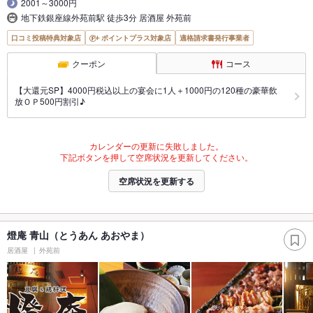
2001～3000円
地下鉄銀座線外苑前駅 徒歩3分 居酒屋 外苑前
口コミ投稿特典対象店
ポイントプラス対象店
適格請求書発行事業者
クーポン
コース
【大還元SP】4000円税込以上の宴会に1人＋1000円の120種の豪華飲
放ＯＰ500円割引♪
カレンダーの更新に失敗しました。
下記ボタンを押して空席状況を更新してください。
空席状況を更新する
燈庵 青山（とうあん あおやま）
居酒屋
外苑前