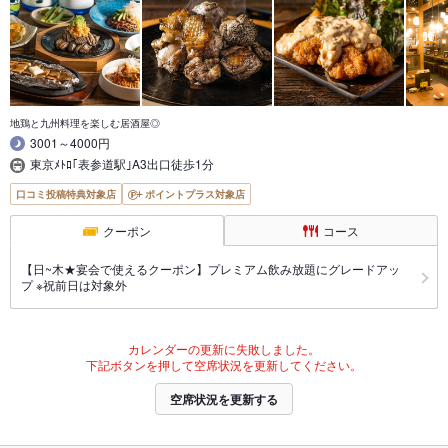
地鶏と九州料理を楽しむ居酒屋◎
3001～4000円
東京ﾒﾄﾛ｢表参道駅｣A3出口徒歩1分
口コミ投稿特典対象店
ポイントプラス対象店
クーポン
コース
【日~木★宴会で使えるクーポン】プレミアム飲み放題にグレードアッ
プ ※祝前日は対象外
カレンダーの更新に失敗しました。
下記ボタンを押して空席状況を更新してください。
空席状況を更新する