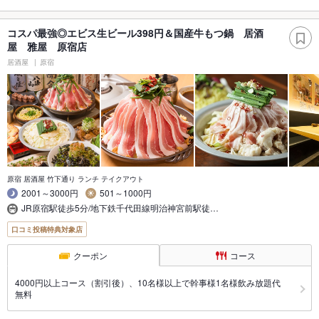
コスパ最強◎エビス生ビール398円＆国産牛もつ鍋 居酒
屋 雅屋 原宿店
居酒屋
原宿
原宿 居酒屋 竹下通り ランチ テイクアウト
2001～3000円
501～1000円
JR原宿駅徒歩5分/地下鉄千代田線明治神宮前駅徒…
口コミ投稿特典対象店
クーポン
コース
4000円以上コース（割引後）、10名様以上で幹事様1名様飲み放題代
無料