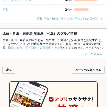
件
24
和食
件
原宿・青山・表参道エリアでネット予約できるお店一覧へ
原宿・青山・表参道 居酒屋（和風）のグルメ情報
原宿・青山・表参道 和風のお店一覧です。予算やこだわり条件を指定すれば、
シーンや気分に合ったお店がサクサク探せます。原宿・青山・表参道では和
風、
海鮮
、
創作
、
洋・和洋・各国料理・その他
がおすすめです。ホットペッパ
ーグルメなら、お得なクーポンはもちろん、こだわりメニュー
からあげ
、
手羽
もっと見る
先
、
お茶漬け
や季節のおすすめ料理など、お店の最新情報をご紹介しているの
で安心！24時間使える簡単便利なネット予約が使えるお店も拡大中です。友達
どうしの飲み会にも、会社の宴会にも、デートやパーティーにもお得に便利に
ホットペッパーグルメをご利用ください。
戻る
ページの先頭へ戻る