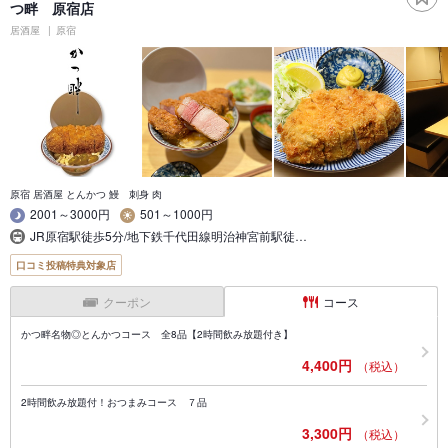
つ畔 原宿店
居酒屋
原宿
原宿 居酒屋 とんかつ 鰻 刺身 肉
2001～3000円
501～1000円
JR原宿駅徒歩5分/地下鉄千代田線明治神宮前駅徒…
口コミ投稿特典対象店
クーポン
コース
かつ畔名物◎とんかつコース 全8品【2時間飲み放題付き】
4,400円
（税込）
2時間飲み放題付！おつまみコース ７品
3,300円
（税込）