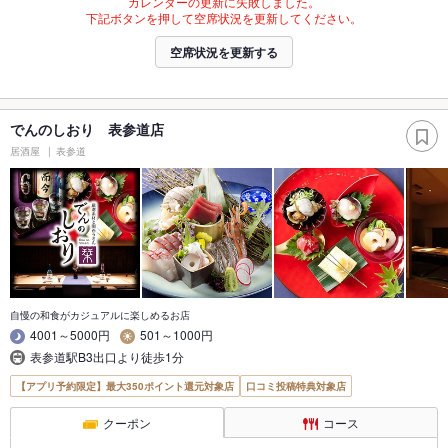
カレンダーの更新に失敗しました。
下記ボタンを押して空席状況を更新してください。
空席状況を更新する
でんのしおり 表参道店
居酒屋
表参道
自慢の和食がカジュアルに楽しめるお店
4001～5000円
501～1000円
表参道駅B3出口より徒歩1分
【アプリ予約限定】最大350ポイント還元対象店
口コミ投稿特典対象店
クーポン
コース