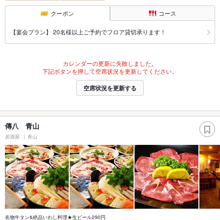
クーポン
コース
【宴会プラン】 20名様以上ご予約でフロア貸切承ります！
カレンダーの更新に失敗しました。
下記ボタンを押して空席状況を更新してください。
空席状況を更新する
傳八 青山
居酒屋
青山
名物牛タン&絶品いわし料理★生ビール290円