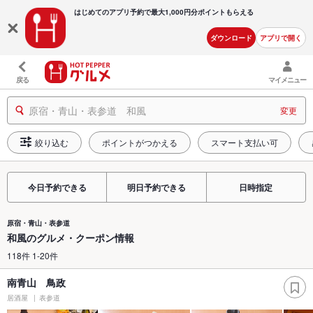
はじめてのアプリ予約で最大
1,000円分ポイントもらえる
ダウンロード
アプリで開く
戻る
マイメニュー
原宿・青山・表参道 和風
変更
絞り込む
ポイントがつかえる
スマート支払い可
今日予約できる
明日予約できる
日時指定
原宿・青山・表参道
和風のグルメ・クーポン情報
118件 1-20件
南青山 鳥政
居酒屋
表参道