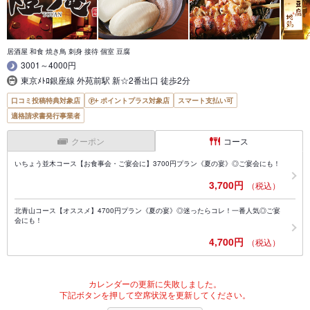
居酒屋 和食 焼き鳥 刺身 接待 個室 豆腐
3001～4000円
東京ﾒﾄﾛ銀座線 外苑前駅 新☆2番出口 徒歩2分
口コミ投稿特典対象店
ポイントプラス対象店
スマート支払い可
適格請求書発行事業者
クーポン
コース
いちょう並木コース【お食事会・ご宴会に】3700円プラン《夏の宴》◎ご宴会にも！
3,700円
（税込）
北青山コース【オススメ】4700円プラン《夏の宴》◎迷ったらコレ！一番人気◎ご宴
会にも！
4,700円
（税込）
カレンダーの更新に失敗しました。
下記ボタンを押して空席状況を更新してください。