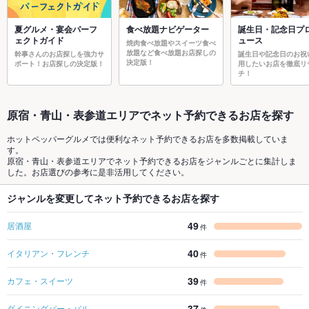
夏グルメ・宴会パーフ
食べ放題ナビゲーター
誕生日・記念日プ
ェクトガイド
ュース
焼肉食べ放題やスイーツ食べ
放題など食べ放題お店探しの
幹事さんのお店探しを強力サ
誕生日や記念日のお祝
決定版！
ポート！お店探しの決定版！
用したいお店を徹底リ
チ！
原宿・青山・表参道エリアでネット予約できるお店を探す
ホットペッパーグルメでは便利なネット予約できるお店を多数掲載していま
す。
原宿・青山・表参道エリアでネット予約できるお店をジャンルごとに集計しま
した。お店選びの参考に是非活用してください。
ジャンルを変更してネット予約できるお店を探す
49
居酒屋
件
40
イタリアン・フレンチ
件
39
カフェ・スイーツ
件
37
ダイニングバー・バル