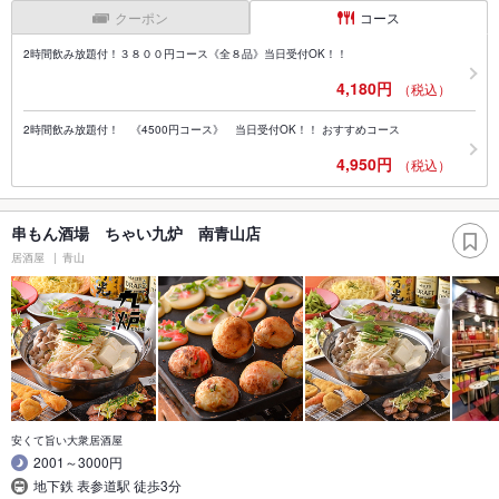
クーポン
コース
2時間飲み放題付！３８００円コース《全８品》当日受付OK！！
4,180円
（税込）
2時間飲み放題付！ 《4500円コース》 当日受付OK！！ おすすめコース
4,950円
（税込）
串もん酒場 ちゃい九炉 南青山店
居酒屋
青山
安くて旨い大衆居酒屋
2001～3000円
地下鉄 表参道駅 徒歩3分