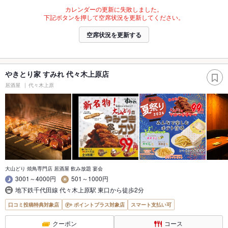
カレンダーの更新に失敗しました。
下記ボタンを押して空席状況を更新してください。
空席状況を更新する
やきとり家 すみれ 代々木上原店
居酒屋
代々木上原
大山どり 焼鳥専門店 居酒屋 飲み放題 宴会
3001～4000円
501～1000円
地下鉄千代田線 代々木上原駅 東口から徒歩2分
口コミ投稿特典対象店
ポイントプラス対象店
スマート支払い可
クーポン
コース