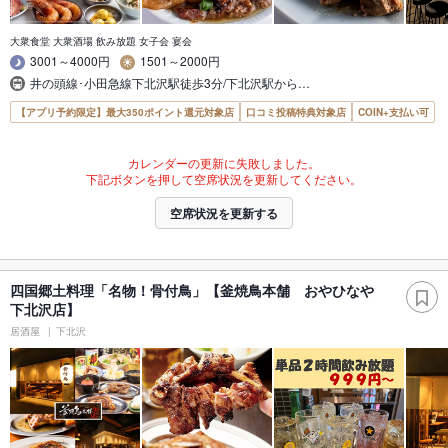
大衆食堂 大衆酒場 飲み放題 女子会 宴会
3001～4000円
1501～2000円
井の頭線･小田急線下北沢駅徒歩3分/下北沢駅から…
【アプリ予約限定】最大350ポイント還元対象店
口コミ投稿特典対象店
COIN+支払い可
カレンダーの更新に失敗しました。
下記ボタンを押して空席状況を更新してください。
空席状況を更新する
四国郷土料理「名物！骨付鳥」【釜焼鳥本舗 おやひなや
下北沢店】
居酒屋
下北沢