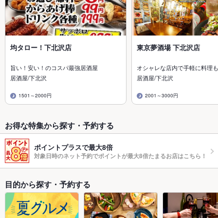
均タロー！下北沢店
東京夢酒場 下北沢店
旨い！安い！のコスパ最強居酒屋
オシャレな店内で手軽に料理
居酒屋/下北沢
居酒屋/下北沢
1501～2000円
2001～3000円
お得な特集から探す・予約する
ポイントプラスで最大8倍
対象日時のネット予約でポイントが最大8倍たまるお店はこちら！
目的から探す・予約する