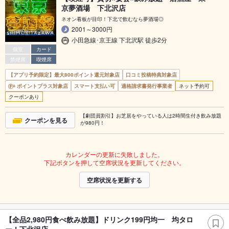
京夢酒場 下北沢店
ネオン看板が目印！下北で飲むなら夢酒場◎
2001～3000円
小田急線･京王線 下北沢駅 徒歩2分
個室
カード
禁煙席
喫煙席
【アプリ予約限定】最大800ポイント還元対象店
口コミ投稿特典対象店
ポイントプラス対象店
スマート支払い可
適格請求書発行事業者
ネット予約可
クーポンあり
【劇団員割引】お芝居をやっている人は2時間生付き飲み放題
クーポンを見る
が980円！
カレンダーの更新に失敗しました。
下記ボタンを押して空席状況を更新してください。
空席状況を更新する
【全品2,980円食べ飲み放題】ドリンク199円均一 均タロ