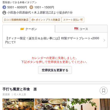
普段使いできる本格イタリアン
5001～6000円
1001～1500円
小田急小田原線代々木上原駅北口2より徒歩約1分
口コミ投稿特典対象店
ポイントプラス対象店
スマート支払い可
クーポン
コース
【ディナー限定！誕生日＆お祝い事には】特製デザートプレート+2000
円にて!!
カレンダーの更新に失敗しました。
下記ボタンを押して空席状況を更新してください。
空席状況を更新する
手打ち蕎麦と和食 楽
居酒屋
代々木上原