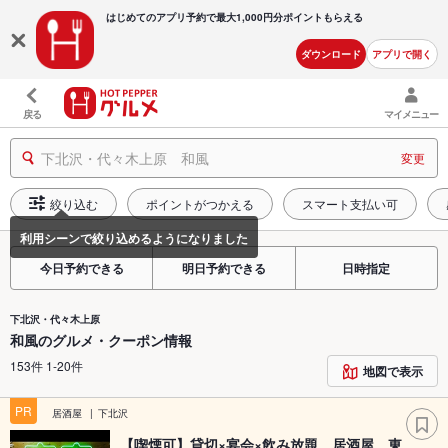
はじめてのアプリ予約で最大
1,000円分ポイントもらえる
ダウンロード
アプリで開く
戻る
マイメニュー
下北沢・代々木上原 和風
変更
絞り込む
ポイントがつかえる
スマート支払い可
今日予約できる
明日予約できる
日時指定
下北沢・代々木上原
和風のグルメ・クーポン情報
153件 1-20件
地図で表示
PR
居酒屋
下北沢
【喫煙可】貸切×宴会×飲み放題 居酒屋 東