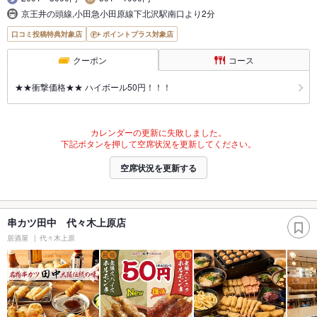
京王井の頭線,小田急小田原線下北沢駅南口より2分
口コミ投稿特典対象店
ポイントプラス対象店
クーポン
コース
★★衝撃価格★★ ハイボール50円！！！
カレンダーの更新に失敗しました。
下記ボタンを押して空席状況を更新してください。
空席状況を更新する
串カツ田中 代々木上原店
居酒屋
代々木上原