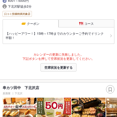
4001～5000円
下北沢駅徒歩2分
口コミ投稿特典対象店
クーポン
コース
【ハッピーアワー！】15時～17時までのカウンターご予約でドリンク
半額！
カレンダーの更新に失敗しました。
下記ボタンを押して空席状況を更新してください。
空席状況を更新する
串カツ田中 下北沢店
居酒屋
下北沢