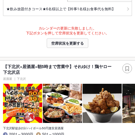
★飲み放題付きコース★6名様以上で【幹事1名様お食事代を無料】
カレンダーの更新に失敗しました。
下記ボタンを押して空席状況を更新してください。
空席状況を更新する
【下北沢×居酒屋×朝5時まで営業中】それゆけ！鶏ヤロー
下北沢店
居酒屋
下北沢
下北沢駅徒歩2分/ハイボール50円激安居酒屋
2001～3000円
501～1000円