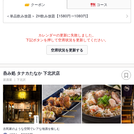
クーポン
コース
＜単品飲み放題＞ 2H飲み放題【1580円⇒1080円】
カレンダーの更新に失敗しました。
下記ボタンを押して空席状況を更新してください。
空席状況を更新する
呑み処 タナカたなか 下北沢店
居酒屋
下北沢
古民家のような空間でレアな地酒を愉しむ