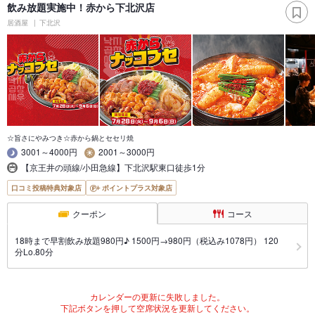
飲み放題実施中！赤から下北沢店
居酒屋
下北沢
☆旨さにやみつき☆赤から鍋とセセリ焼
3001～4000円
2001～3000円
【京王井の頭線/小田急線】下北沢駅東口徒歩1分
口コミ投稿特典対象店
ポイントプラス対象店
クーポン
コース
18時まで早割飲み放題980円♪ 1500円→980円（税込み1078円） 120
分Lo.80分
カレンダーの更新に失敗しました。
下記ボタンを押して空席状況を更新してください。