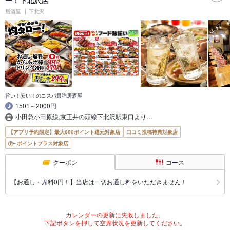
ー！下北沢店
居酒屋
下北沢
旨い！安い！のコスパ最強居酒屋
1501～2000円
小田急小田原線,京王井の頭線下北沢駅東口より…
【アプリ予約限定】最大800ポイント還元対象店
口コミ投稿特典対象店
ポイントプラス対象店
クーポン
コース
【お通し・席料0円！】当店は一切お通し料をいただきません！
カレンダーの更新に失敗しました。
下記ボタンを押して空席状況を更新してください。