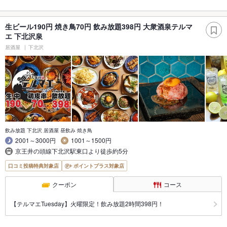
生ビール190円 焼き鳥70円 飲み放題398円 大衆酒泉テルマ
エ 下北沢泉
居酒屋
下北沢
飲み放題 下北沢 居酒屋 昼飲み 焼き鳥
2001～3000円
1001～1500円
京王井の頭線下北沢駅東口より徒歩約5分
口コミ投稿特典対象店
ポイントプラス対象店
クーポン
コース
【テルマエTuesday】火曜限定！飲み放題2時間398円！