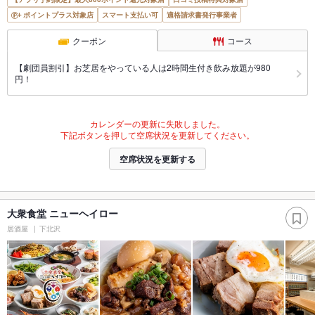
ポイントプラス対象店
スマート支払い可
適格請求書発行事業者
クーポン
コース
【劇団員割引】お芝居をやっている人は2時間生付き飲み放題が980
円！
カレンダーの更新に失敗しました。
下記ボタンを押して空席状況を更新してください。
空席状況を更新する
大衆食堂 ニューヘイロー
居酒屋
下北沢