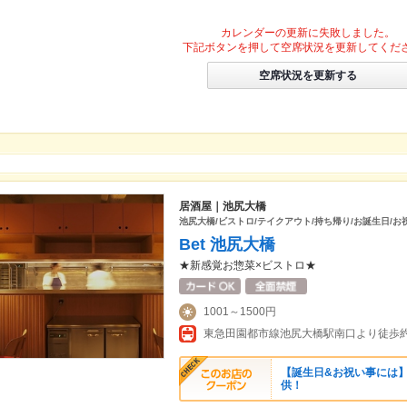
カレンダーの更新に失敗しました。
下記ボタンを押して空席状況を更新してくだ
空席状況を更新する
居酒屋｜池尻大橋
池尻大橋/ビストロ/テイクアウト/持ち帰り/お誕生日/お
Bet 池尻大橋
★新感覚お惣菜×ビストロ★
1001～1500円
東急田園都市線池尻大橋駅南口より徒歩約
【誕生日&お祝い事には】
供！