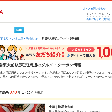
よくある問い合わせ
ようこそ、
さん
ゲスト
会員登録する（無料）
下北沢・代々木上原
駒場東大前
駒場東大前駅のグルメ・予約情報
場東大前駅(東京)周辺のグルメ・クーポン情報
場東大前駅周辺のグルメ情報ページです。駒場東大前駅エリアで注目の料理ジャンルは、
カ
す。駅からの距離で絞り込んだり、予算・こだわり条件を指定すれば、シーンや気分に合っ
つからなかったら、近隣の
神泉駅
、
池尻大橋駅
もチェックしてみてください。ホットペッパ
メニュー
肉じゃが
や季節のおすすめ料理など、お店の最新情報をご紹介しているので安心！2
大中です。友達どうしの飲み会にも、会社の宴会にも、デートやパーティにもお得に便利に
378
索結果
件
1～20
件を表示
中華｜駒場東大前
New School American Chinese restaurant