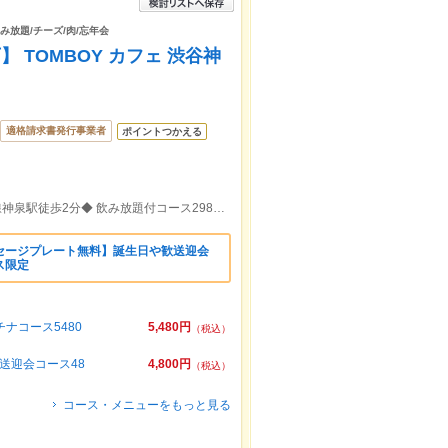
飲み放題/チーズ/肉/忘年会
 TOMBOY カフェ 渋谷神
適格請求書発行事業者
ポイントつかえる
JR渋谷駅ハチ公口徒歩7分／京王井の頭線神泉駅徒歩2分◆ 飲み放題付コース2980円～♪
セージプレート無料】誕生日や歓送迎会
ス限定
ナコース5480
5,480円
（税込）
送迎会コース48
4,800円
（税込）
コース・メニューをもっと見る