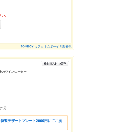
さい。
TOMBOY カフェ トムボーイ 渋谷神泉
祝い/ワイン/コーヒー
5分
特製デザートプレート2000円にてご提