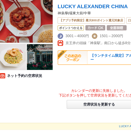
LUCKY ALEXANDER CHINA
神泉/駒場東大前/中華
【アプリ予約限定】最大800ポイント還元対象店
口
ポイントつかえる
3001～4000円
1501～2000円
【ランチタイム限定】ア
ー
ネット予約の空席状況
カレンダーの更新に失敗しました。
下記ボタンを押して空席状況を更新してくだ
空席状況を更新する
LUCKY