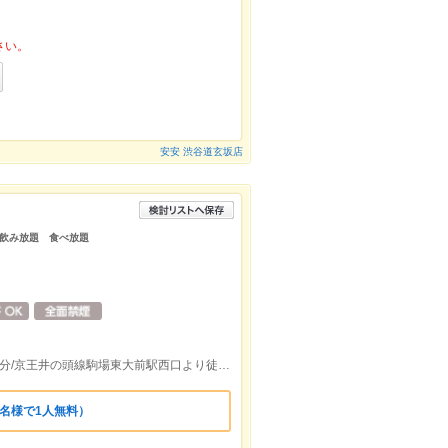
さい。
安安 渋谷道玄坂店
飲み放題 食べ放題
東急田園都市線池尻大橋南口より徒歩約8分/京王井の頭線駒場東大前駅西口より徒歩約27分
0名様で1人無料）