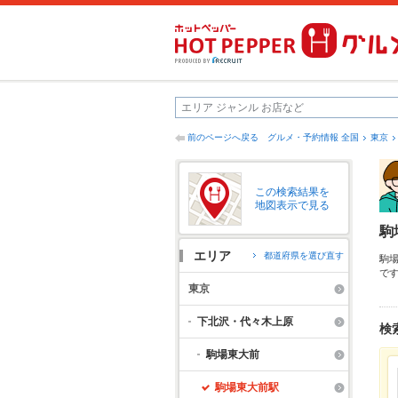
前のページへ戻る
グルメ・予約情報 全国
東京
この検索結果を
地図表示で見る
駒
エリア
都道府県を選び直す
駒
で
見
東京
り
拡
下北沢・代々木上原
検
駒場東大前
駒場東大前駅