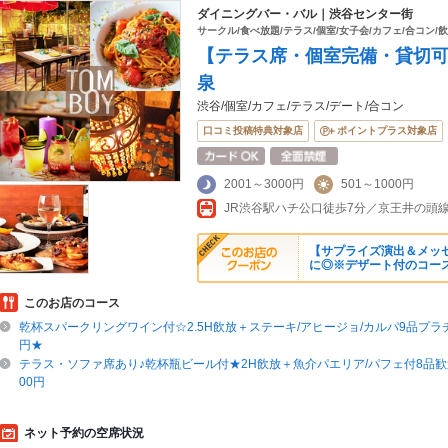
ダイニングバー・バル｜渋谷センター街
サークル/食べ放題/テラス/個室/女子会/カフェ/合コン/
【テラス席・個室完備・貸切可】
泉
渋谷/個室/カフェ/テラス/デート/合コン
口コミ投稿特典対象店
ポイントプラス対象店
2001～3000円
501～1000円
【サプライズ演出＆メッ
に◎※デザート付のコー
このお店のコース
乾杯スパークリングワイン付☆2.5H飲放＋ステーキ/アヒージョ/カルパ9品プラチ
円★
テラス・ソファ席あり♪乾杯瓶ビール付★2H飲放＋魚介パエリア/パフェ付8品歓
00円
ネット予約の空席状況