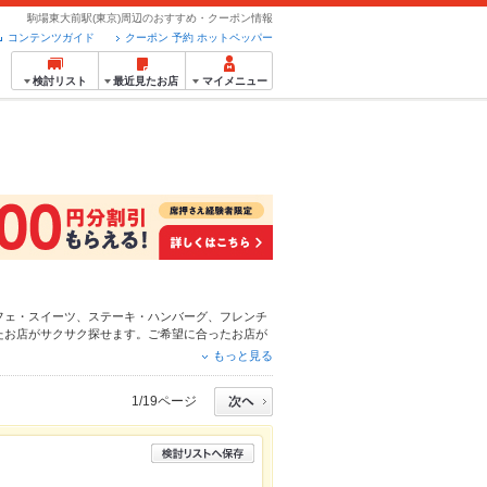
駒場東大前駅(東京)周辺のおすすめ・クーポン情報
コンテンツガイド
クーポン 予約 ホットペッパー
検討リスト
最近見たお店
マイメニュー
フェ・スイーツ
、
ステーキ・ハンバーグ
、
フレンチ
たお店がサクサク探せます。ご希望に合ったお店が
ーグルメなら、お得なクーポンはもちろん、こだわ
もっと見る
4時間使える簡単便利なネット予約が使えるお店も
ホットペッパーグルメをご利用ください。
1/19ページ