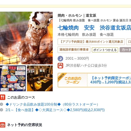
焼肉・ホルモン｜道玄坂
【七輪焼肉 飲み放題 食べ放題 ホルモン 宴会 誕生日 
七輪焼肉 安安 渋谷道玄坂
本格七輪焼肉 飲み放題 食べ放題
【アプリ予約限定】最大800ポイント還元対象店
口
適格請求書発行事業者
ポイントつかえる
2001～3000円
JR渋谷駅ハチ公口徒歩3分
【ネット予約限定クーポン】
430円)→1,200円(税込1,3
このお店のコース
◆ドリンク全品飲み放題100分制◆（80分ラストオーダー）
2/1～【食べ放題】◆◇大満足コース◇◆2,580円(税込2,838円)
ネット予約の空席状況