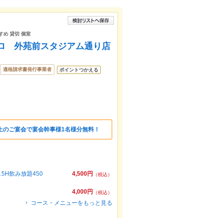
すめ 貸切 個室
メロ 外苑前スタジアム通り店
適格請求書発行事業者
ポイントつかえる
上のご宴会で宴会幹事様1名様分無料！
H飲み放題450
4,500円
（税込）
4,000円
（税込）
コース・メニューをもっと見る