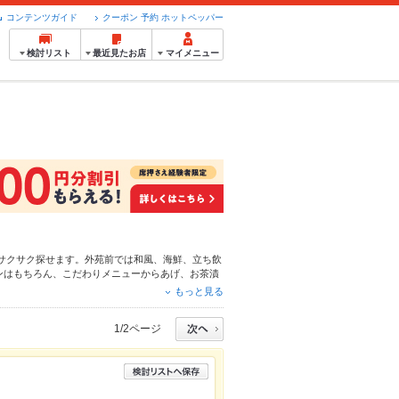
コンテンツガイド
クーポン 予約 ホットペッパー
検討リスト
最近見たお店
マイメニュー
サクサク探せます。外苑前では和風、
海鮮
、
立ち飲
ンはもちろん、こだわりメニュー
からあげ
、
お茶漬
る簡単便利なネット予約が使えるお店も拡大中で
もっと見る
ペッパーグルメをご利用ください。
1/2ページ