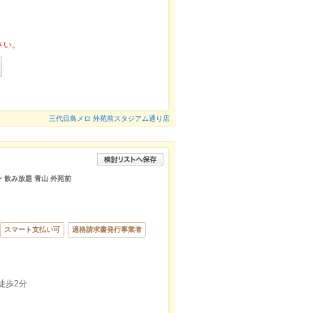
さい。
三代目鳥メロ 外苑前スタジアム通り店
ー 飲み放題 青山 外苑前
）
スマート支払い可
適格請求書発行事業者
徒歩2分