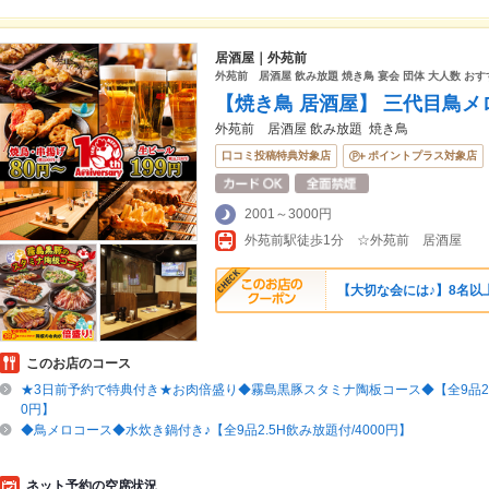
居酒屋｜外苑前
外苑前 居酒屋 飲み放題 焼き鳥 宴会 団体 大人数 おす
【焼き鳥 居酒屋】 三代目鳥
外苑前 居酒屋 飲み放題 焼き鳥
口コミ投稿特典対象店
ポイントプラス対象店
2001～3000円
外苑前駅徒歩1分 ☆外苑前 居酒屋
【大切な会には♪】8名以
このお店のコース
★3日前予約で特典付き★お肉倍盛り◆霧島黒豚スタミナ陶板コース◆【全9品2.5
0円】
◆鳥メロコース◆水炊き鍋付き♪【全9品2.5H飲み放題付/4000円】
ネット予約の空席状況