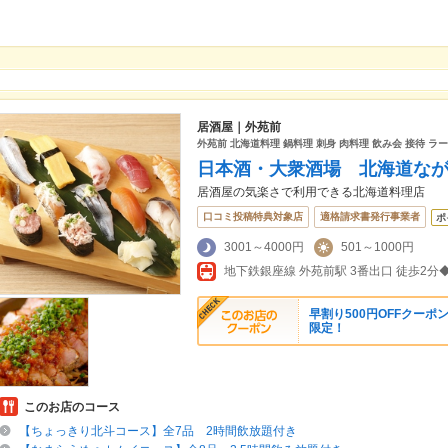
居酒屋｜外苑前
外苑前 北海道料理 鍋料理 刺身 肉料理 飲み会 接待 ラ
日本酒・大衆酒場 北海道な
居酒屋の気楽さで利用できる北海道料理店
口コミ投稿特典対象店
適格請求書発行事業者
ポ
3001～4000円
501～1000円
早割り500円OFFクー
限定！
このお店のコース
【ちょっきり北斗コース】全7品 2時間飲放題付き