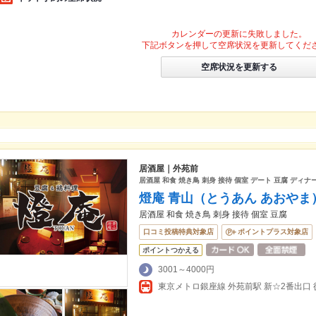
カレンダーの更新に失敗しました。
下記ボタンを押して空席状況を更新してくだ
空席状況を更新する
居酒屋｜外苑前
居酒屋 和食 焼き鳥 刺身 接待 個室 デート 豆腐 ディナ
燈庵 青山（とうあん あおやま
居酒屋 和食 焼き鳥 刺身 接待 個室 豆腐
口コミ投稿特典対象店
ポイントプラス対象店
ポイントつかえる
3001～4000円
東京メトロ銀座線 外苑前駅 新☆2番出口 