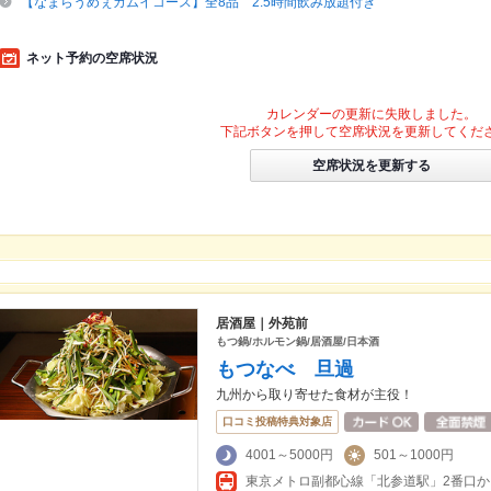
【なまらうめぇカムイコース】全8品 2.5時間飲み放題付き
ネット予約の空席状況
カレンダーの更新に失敗しました。
下記ボタンを押して空席状況を更新してくだ
空席状況を更新する
居酒屋｜外苑前
もつ鍋/ホルモン鍋/居酒屋/日本酒
もつなべ 旦過
九州から取り寄せた食材が主役！
口コミ投稿特典対象店
4001～5000円
501～1000円