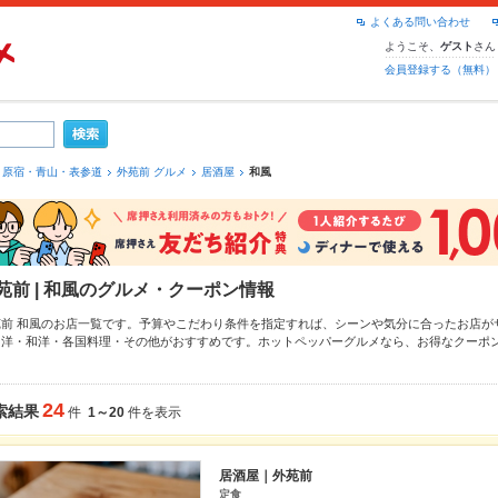
よくある問い合わせ
ようこそ、
さん
ゲスト
会員登録する（無料）
原宿・青山・表参道
外苑前 グルメ
居酒屋
和風
苑前 | 和風のグルメ・クーポン情報
苑前 和風のお店一覧です。予算やこだわり条件を指定すれば、シーンや気分に合ったお店が
、
洋・和洋・各国料理・その他
がおすすめです。ホットペッパーグルメなら、お得なクーポ
、
塩辛
や季節のおすすめ料理など、お店の最新情報をご紹介しているので安心！24時間使え
。友達どうしの飲み会にも、会社の宴会にも、デートやパーティーにもお得に便利にホット
24
索結果
件
1～20
件を表示
居酒屋｜外苑前
定食