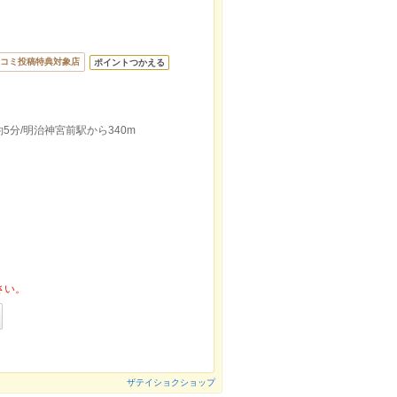
コミ投稿特典対象店
ポイントつかえる
分/明治神宮前駅から340m
さい。
ザテイショクショップ