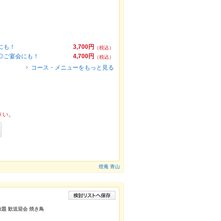
にも！
3,700円
（税込）
◎ご宴会にも！
4,700円
（税込）
コース・メニューをもっと見る
さい。
燈庵 青山
放題 歓送迎会 焼き鳥