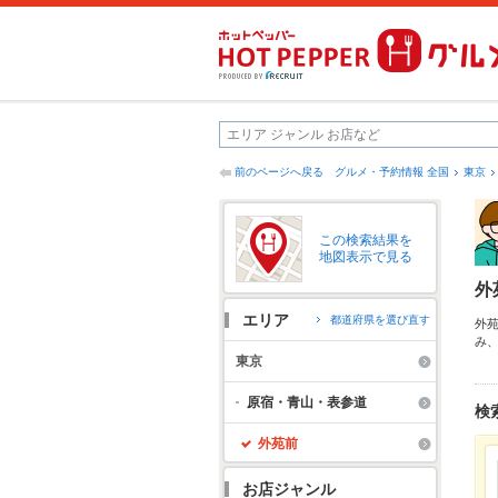
前のページへ戻る
グルメ・予約情報 全国
東京
この検索結果を
地図表示で見る
外
エリア
都道府県を選び直す
外
み
け
東京
す
原宿・青山・表参道
検
外苑前
お店ジャンル