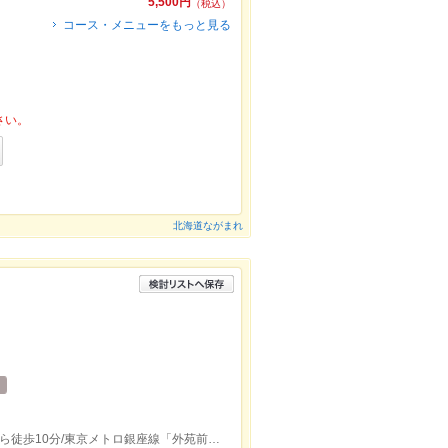
5,500円
（税込）
コース・メニューをもっと見る
さい。
北海道ながまれ
東京メトロ副都心線「北参道駅」2番口から徒歩10分/東京メトロ銀座線「外苑前駅」3番口から徒歩11分