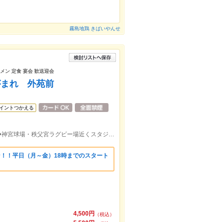
霧島地鶏 きばいやんせ
ーメン 定食 宴会 歓送迎会
がまれ 外苑前
イントつかえる
地下鉄銀座線 外苑前駅 3番出口 徒歩2分◆神宮球場・秩父宮ラグビー場近くスタジアム通り沿いのお店です。
ポン！！平日（月～金）18時までのスタート
4,500円
（税込）