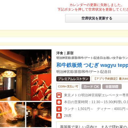
カレンダーの更新に失敗しました。
下記ボタンを押して空席状況を更新してくだ
空席状況を更新する
洋食｜原宿
明治神宮前/原宿/和牛/デート/記念日/お祝い/女子会/ラ
和牛鉄板焼 つむぎ wagyu teppan
明治神宮前/原宿/和牛/デート/記念日
【アプリ予約限定】最大8
COIN+支払い可
東京メトロ明治神宮前駅エレベーター専用
ランチ：1,501円～ ディナー：4001円
28席
異国風で楽しい店内は、まるで隠れ家の