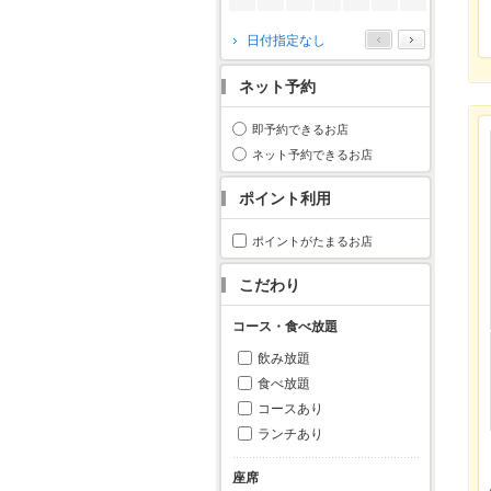
2026年10月
日付指定なし
月
火
水
木
金
土
日
ネット予約
1
2
3
4
5
6
7
8
9
10
11
即予約できるお店
12
13
14
15
16
17
18
ネット予約できるお店
19
20
21
22
23
24
25
ポイント利用
26
27
28
29
30
31
ポイントがたまるお店
こだわり
コース・食べ放題
飲み放題
食べ放題
コースあり
ランチあり
座席