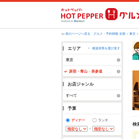
前のページへ戻る
グルメ・予約情報 全国
東京
エリア
都道府県を選び直す
東京
原宿・青山・表参道
お店ジャンル
すべて
予算
ディナー
ランチ
検
～