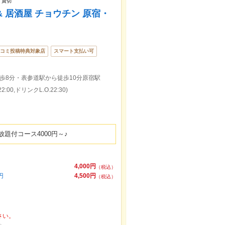
 貸切
 居酒屋 チョウチン 原宿・
コミ投稿特典対象店
スマート支払い可
歩8分・表参道駅から徒歩10分原宿駅
:00,ドリンクL.O.22:30)
題付コース4000円～♪
4,000円
（税込）
円
4,500円
（税込）
さい。