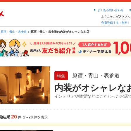
よくある問い合わせ
ようこそ、
さん
ゲスト
会員登録する（無料）
原宿・青山・表参道
原宿・青山・表参道の内装がオシャレなお店
原宿・青山・表参道
特集
内装がオシャレな
インテリアや雑貨などにこだわったお店で
20
索結果
件
1～20
件を表示