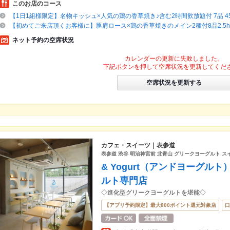
このお店のコース
【1日1組様限定】名物キッシュ×人気の鶏の香草焼き♪含む2時間飲放題付 7品 45
【初めてご来店頂くお客様に】豚肩ロース×鶏の香草焼きのメイン2種付8品2.5h
ネット予約の空席状況
カレンダーの更新に失敗しました。
下記ボタンを押して空席状況を更新してくだ
空席状況を更新する
カフェ・スイーツ｜表参道
表参道 渋谷 明治神宮前 北青山 グリークヨーグルト ス
& Yogurt（アンドヨーグル
ルト専門店
◇進化型グリークヨーグルトを堪能◇
【アプリ予約限定】最大800ポイント還元対象店
口