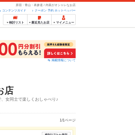
原宿・青山・表参道 / 内装がオシャレなお店
コンテンツガイド
クーポン 予約 ホットペッパー
検討リスト
最近見たお店
マイメニュー
掲載情報について
お店
、女同士で楽しくおしゃべり♪
1/1ページ