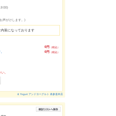
:00)
お声がけします。)
れな内装になっております
。
0円
（税込）
す。
0円
（税込）
さい。
& Yogurt アンドヨーグルト 表参道本店