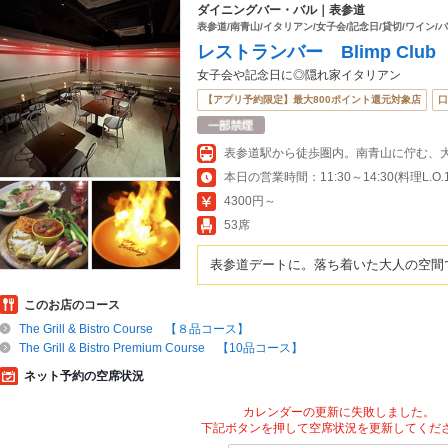
ダイニングバー・バル｜表参道
表参道/南青山/イタリアン/女子会/記念日/貸切/ワイン/
レストランバー Blimp Club
女子会や記念日に◎隠れ家イタリアン
【アプリ予約限定】最大800ポイント還元対象店
口
表参道駅から徒歩圏内。南青山に佇む、
4300円～
53席
表参道デートに。落ち着いた大人の空間
このお店のコース
The Grill & Bistro Course 【８品コース】
The Grill & Bistro Premium Course 【10品コース】
ネット予約の空席状況
カレンダーの更新に失敗しました。
下記ボタンを押して空席状況を更新してくだ