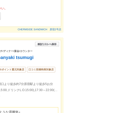
さい。
CHERMSIDE SANDWICH 原宿2号店
ンチ/ディナー/宴会/カウンター
yaki tsumugi
00ポイント還元対象店
口コミ投稿特典対象店
口より徒歩約7分原宿駅より徒歩5お分
本日の営業時間：11:30～15:30(料理L.O.15:00,ドリンクL.O.15:00),17:30～22:00(料理L.O.21:00,ドリンクL.O.21:30)
～
ような雰囲気♪