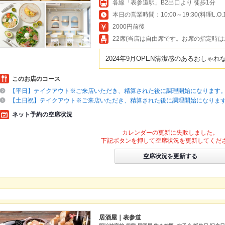
各線「表参道駅」B2出口より 徒歩1分
本日の営業時間：10:00～19:30(料理L.O.19
2000円前後
22席(当店は自由席です。お席の指定時は
2024年9月OPEN清潔感のあるおしゃ
このお店のコース
【平日】テイクアウト※ご来店いただき、精算された後に調理開始になります
【土日祝】テイクアウト※ご来店いただき、精算された後に調理開始になりま
ネット予約の空席状況
カレンダーの更新に失敗しました。
下記ボタンを押して空席状況を更新してくだ
空席状況を更新する
居酒屋｜表参道