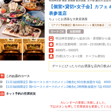
明治神宮前 個室 居酒屋 飲み放題 女子会 誕生日 記念日
【個室×貸切×女子会】カフェ &
表参道店
ちょっとお洒落な大衆居酒屋
【アプリ予約限定】最大800ポイント還元対象店
口
明治神宮前駅から徒歩1分・原宿駅から徒
本日の営業時間：16:00～23:00(料理L.O.22
4000円～5000円
25席(カウンター2席 テーブル席50)
デートにぴったりのお洒落な店内◎飲み放
このお店のコース
【1日1組様限定】鶏×ローストポークのメイン2種含む60分飲放題付 6品 4000
【1日3組様限定】鶏×ローストポークのメイン2種含む2時間飲放題付 7品 4500
ネット予約の空席状況
カレンダーの更新に失敗しました。
下記ボタンを押して空席状況を更新してくだ