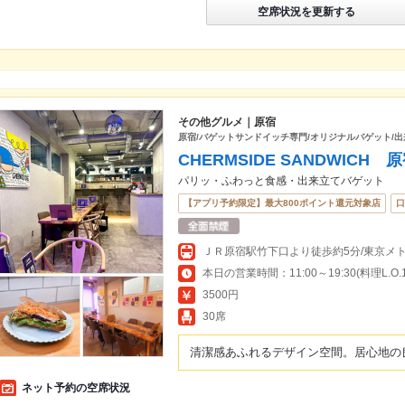
空席状況を更新する
その他グルメ｜原宿
原宿/バゲットサンドイッチ専門/オリジナルバゲット/
CHERMSIDE SANDWICH 
パリッ・ふわっと食感・出来立てバゲット
【アプリ予約限定】最大800ポイント還元対象店
口
本日の営業時間：11:00～19:30(料理L.O.19
3500円
30席
清潔感あふれるデザイン空間。居心地の
ネット予約の空席状況