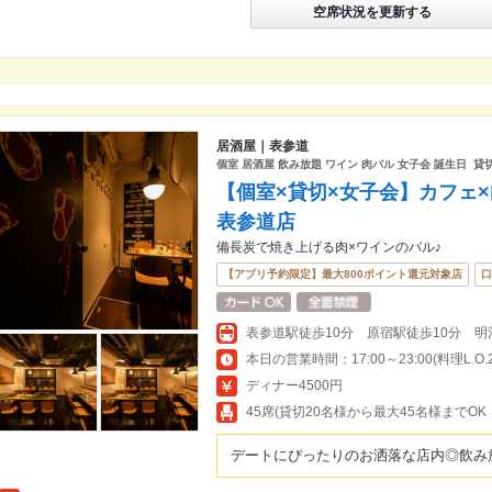
空席状況を更新する
居酒屋｜表参道
個室 居酒屋 飲み放題 ワイン 肉バル 女子会 誕生日 貸
【個室×貸切×女子会】カフェ×肉
表参道店
備長炭で焼き上げる肉×ワインのバル♪
【アプリ予約限定】最大800ポイント還元対象店
口
表参道駅徒歩10分 原宿駅徒歩10分 明
本日の営業時間：17:00～23:00(料理L.O.22
ディナー4500円
45席(貸切20名様から最大45名様までOK
デートにぴったりのお洒落な店内◎飲み放