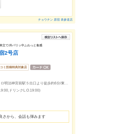
チョウチン 原宿 表参道店
出来立て/外パリッ中ふわっと食感
原宿2号店
コミ投稿特典対象店
ＪＲ原宿駅竹下口より徒歩約5分/東京メトロ明治神宮前駅５出口より徒歩約6分/東京メトロ表参道駅Ａ２出口より徒歩約15分
:00,ドリンクL.O.19:00)
良さから、会話も弾みます