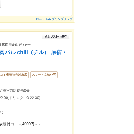
Blimp Club ブリンプクラブ
切 原宿 表参道 ディナー
バル chill（チル） 原宿・
コミ投稿特典対象店
スマート支払い可
治神宮前駅徒歩8分
:00,ドリンクL.O.22:30)
！)
題付コース4000円～♪