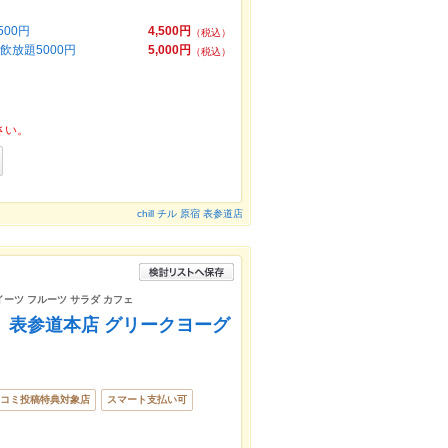
00円
4,500円
（税込）
飲放題5000円
5,000円
（税込）
さい。
chill チル 原宿 表参道店
イーツ フルーツ サラダ カフェ
ト） 表参道本店 グリークヨーグ
コミ投稿特典対象店
スマート支払い可