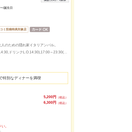
バー/誕生日
コミ投稿特典対象店
大人のための隠れ家イタリアンバル。
本日の営業時間：11:30～14:30(料理L.O.14:30,ドリンクL.O.14:30),17:00～23:30(料理L.O.23:00,ドリンクL.O.23:00)
で特別なディナーを満喫
5,200円
（税込）
6,300円
（税込）
さい。