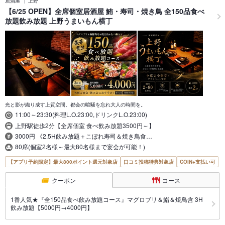
居酒屋
上野
【6/25 OPEN】全席個室居酒屋 鮪・寿司・焼き鳥 全150品食べ
放題飲み放題 上野うまいもん横丁
光と影が織り成す上質空間。都会の喧騒を忘れ大人の時間を。
11:00～23:30(料理L.O.23:00,ドリンクL.O.23:00)
上野駅徒歩2分【全席個室 食べ飲み放題3500円～】
3000円 《2.5H飲み放題＋こぼれ寿司＆焼き鳥食…
80席(個室2名様～最大80名様まで宴会が可能！)
【アプリ予約限定】最大800ポイント還元対象店
口コミ投稿特典対象店
COIN+支払い可
クーポン
コース
1番人気★『全150品食べ飲み放題コース』マグロブリ＆鮨＆焼鳥含 3H
飲み放題【5000円→4000円】