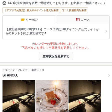
147席(完全個室を多数ご用意致しております。お気軽にご相談下さい。)
【アプリ予約限定】最大800ポイント還元対象店
口コミ投稿特典対象店
クーポン
コース
【最安値保障!!(300円OFF)】コース予約はDKダイニング公式サイトか
らのネット予約が最安値です♪
カレンダーの更新に失敗しました。
下記ボタンを押して空席状況を更新してください。
空席状況を更新する
イタリアン・フレンチ
新宿三丁目
STANCO.