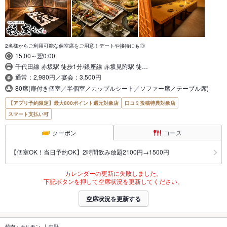
2名様からご利用可能な個室席をご用意！デートや接待にも◎
15:00～翌0:00
千代田線 赤坂駅 徒歩1分/銀座線 赤坂見附駅 徒…
通常：2,980円／宴会：3,500円
80席(扉付き個室／半個室／カップルシート／ソファー席／テーブル席)
【アプリ予約限定】最大800ポイント還元対象店
口コミ投稿特典対象店
スマート支払い可
クーポン
コース
【個室OK！当日予約OK】2時間飲み放題2100円→1500円
カレンダーの更新に失敗しました。
下記ボタンを押して空席状況を更新してください。
空席状況を更新する
焼肉・ホルモン
中野