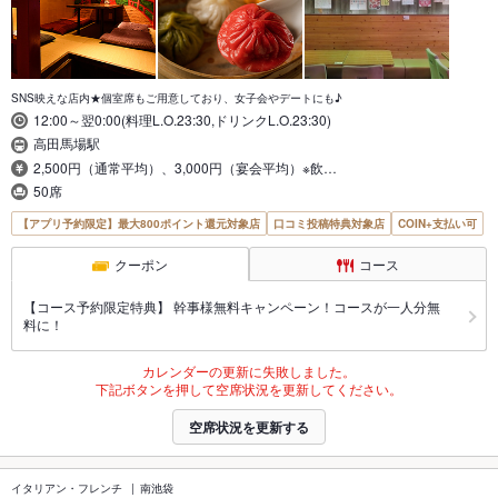
SNS映えな店内★個室席もご用意しており、女子会やデートにも♪
12:00～翌0:00(料理L.O.23:30,ドリンクL.O.23:30)
高田馬場駅
2,500円（通常平均）、3,000円（宴会平均）※飲…
50席
【アプリ予約限定】最大800ポイント還元対象店
口コミ投稿特典対象店
COIN+支払い可
クーポン
コース
【コース予約限定特典】 幹事様無料キャンペーン！コースが一人分無
料に！
カレンダーの更新に失敗しました。
下記ボタンを押して空席状況を更新してください。
空席状況を更新する
イタリアン・フレンチ
南池袋