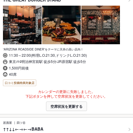
“ARIZONA ROADSIDE DINER”をテーマに天井の高い店内！
11:30～22:00(料理L.O.21:30,ドリンクL.O.21:30)
東京ﾒﾄﾛ明治神宮前駅 徒歩5分/JR原宿駅 徒歩5分
1,500円前後
40席
口コミ投稿特典対象店
カレンダーの更新に失敗しました。
下記ボタンを押して空席状況を更新してください。
空席状況を更新する
居酒屋
四ツ谷
↑↑↓↓←→←→BABA