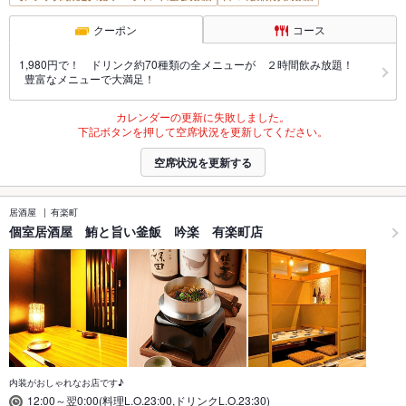
クーポン
コース
1,980円で！ ドリンク約70種類の全メニューが ２時間飲み放題！
豊富なメニューで大満足！
カレンダーの更新に失敗しました。
下記ボタンを押して空席状況を更新してください。
空席状況を更新する
居酒屋
有楽町
個室居酒屋 鮪と旨い釜飯 吟楽 有楽町店
内装がおしゃれなお店です♪
12:00～翌0:00(料理L.O.23:00,ドリンクL.O.23:30)