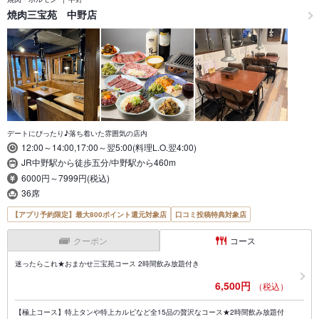
焼肉三宝苑 中野店
デートにぴったり♪落ち着いた雰囲気の店内
12:00～14:00,17:00～翌5:00(料理L.O.翌4:00)
JR中野駅から徒歩五分/中野駅から460m
6000円～7999円(税込)
36席
【アプリ予約限定】最大800ポイント還元対象店
口コミ投稿特典対象店
クーポン
コース
迷ったらこれ★おまかせ三宝苑コース 2時間飲み放題付き
6,500円
（税込）
【極上コース】特上タンや特上カルビなど全15品の贅沢なコース★2時間飲み放題付