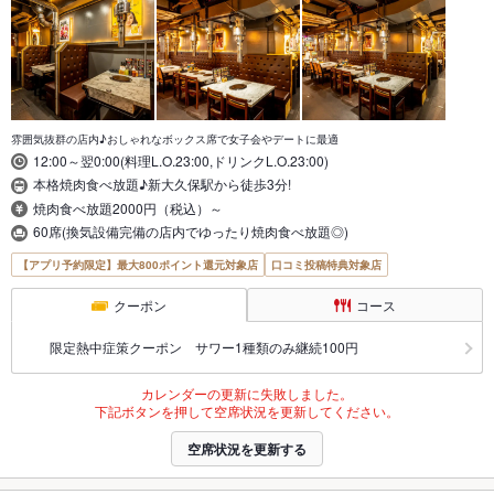
雰囲気抜群の店内♪おしゃれなボックス席で女子会やデートに最適
12:00～翌0:00(料理L.O.23:00,ドリンクL.O.23:00)
本格焼肉食べ放題♪新大久保駅から徒歩3分!
焼肉食べ放題2000円（税込）～
60席(換気設備完備の店内でゆったり焼肉食べ放題◎)
【アプリ予約限定】最大800ポイント還元対象店
口コミ投稿特典対象店
クーポン
コース
限定熱中症策クーポン サワー1種類のみ継続100円
カレンダーの更新に失敗しました。
下記ボタンを押して空席状況を更新してください。
空席状況を更新する