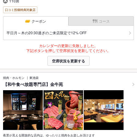
110席
口コミ投稿特典対象店
クーポン
コース
平日月～木の20:30過ぎのご来店限定で12% OFF
カレンダーの更新に失敗しました。
下記ボタンを押して空席状況を更新してください。
空席状況を更新する
焼肉・ホルモン
東池袋
【和牛食べ放題専門店】金牛苑
夜景が見える開放的な店内は、ゆったりと焼肉をお楽しみ頂けます