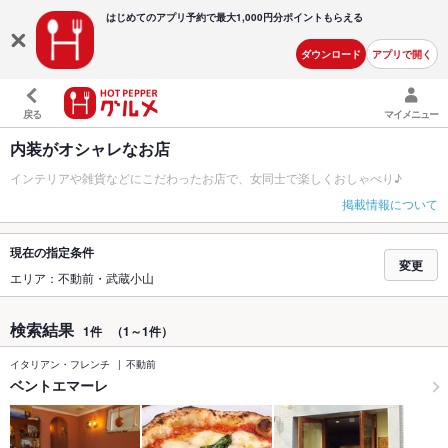
はじめてのアプリ予約で最大
1,000円分ポイントもらえる
ダウンロード
アプリで開く
戻る
マイメニュー
内装がオシャレなお店
インテリアや雑貨などにこだわったお店で、女同士で楽しくおしゃべり♪
掲載情報について
現在の指定条件
変更
エリア：不動前・武蔵小山
検索結果
1件
（1～1件）
イタリアン・フレンチ
不動前
ベントエマーレ