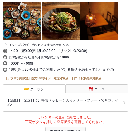
【ワイワイ×和空間】 赤羽駅より徒歩3分の好立地
14:00～翌0:00(料理L.O.23:00,ドリンクL.O.23:30)
四ﾂ谷駅から徒歩2分四ﾂ谷駅から198m
4000円～4999円
16席(最大20名様までご利用いただける貸切予約承っております◎)
【アプリ予約限定】最大800ポイント還元対象店
口コミ投稿特典対象店
クーポン
コース
【誕生日・記念日に】特製メッセージ入りデザートプレートでサプライ
ズ♪
カレンダーの更新に失敗しました。
下記ボタンを押して空席状況を更新してください。