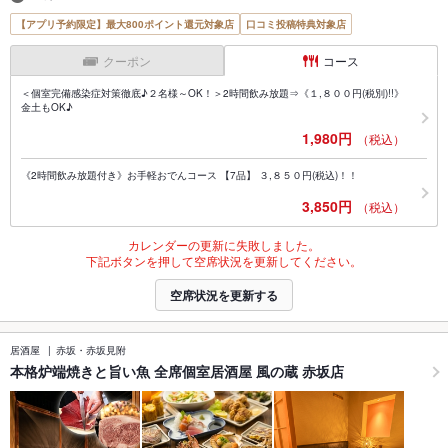
【アプリ予約限定】最大800ポイント還元対象店
口コミ投稿特典対象店
クーポン
コース
＜個室完備感染症対策徹底♪２名様～OK！＞2時間飲み放題⇒《１,８００円(税別)!!》
金土もOK♪
1,980円
（税込）
《2時間飲み放題付き》お手軽おでんコース 【7品】 ３,８５０円(税込)！！
3,850円
（税込）
カレンダーの更新に失敗しました。
下記ボタンを押して空席状況を更新してください。
空席状況を更新する
居酒屋
赤坂・赤坂見附
本格炉端焼きと旨い魚 全席個室居酒屋 風の蔵 赤坂店