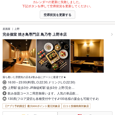
カレンダーの更新に失敗しました。
下記ボタンを押して空席状況を更新してください。
空席状況を更新する
居酒屋
上野
完全個室 焼き鳥専門店 鳥乃壱 上野本店
落ち着いた雰囲気の店名♪飲み会にデートに最適です★
16:00～23:00(料理L.O.22:30,ドリンクL.O.22:30)
上野駅 徒歩3分 JR御徒町駅 徒歩3分 上野/完全…
飲み放題コースご用意御座います。人気の単品飲…
130席(フロア貸切も各種受付中です♪100名様の宴会も可能です♪)
【アプリ予約限定】最大800ポイント還元対象店
口コミ投稿特典対象店