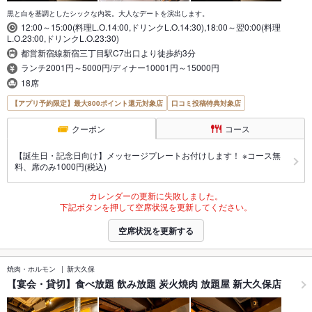
黒と白を基調としたシックな内装。大人なデートを演出します。
12:00～15:00(料理L.O.14:00,ドリンクL.O.14:30),18:00～翌0:00(料理
L.O.23:00,ドリンクL.O.23:30)
都営新宿線新宿三丁目駅C7出口より徒歩約3分
ランチ2001円～5000円/ディナー10001円～15000円
18席
【アプリ予約限定】最大800ポイント還元対象店
口コミ投稿特典対象店
クーポン
コース
【誕生日・記念日向け】メッセージプレートお付けします！ ※コース無
料、席のみ1000円(税込)
カレンダーの更新に失敗しました。
下記ボタンを押して空席状況を更新してください。
空席状況を更新する
焼肉・ホルモン
新大久保
【宴会・貸切】食べ放題 飲み放題 炭火焼肉 放題屋 新大久保店