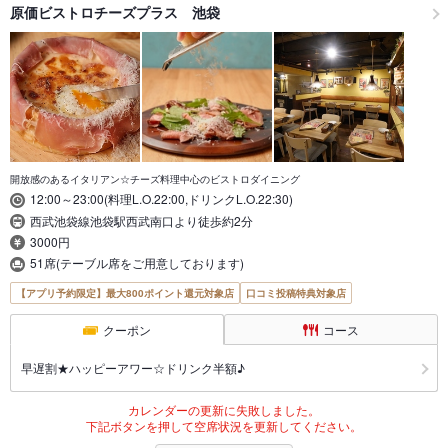
原価ビストロチーズプラス 池袋
開放感のあるイタリアン☆チーズ料理中心のビストロダイニング
12:00～23:00(料理L.O.22:00,ドリンクL.O.22:30)
西武池袋線池袋駅西武南口より徒歩約2分
3000円
51席(テーブル席をご用意しております)
【アプリ予約限定】最大800ポイント還元対象店
口コミ投稿特典対象店
クーポン
コース
早遅割★ハッピーアワー☆ドリンク半額♪
カレンダーの更新に失敗しました。
下記ボタンを押して空席状況を更新してください。