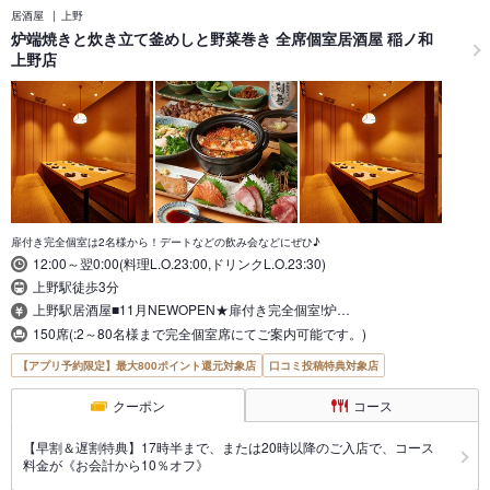
居酒屋
上野
炉端焼きと炊き立て釜めしと野菜巻き 全席個室居酒屋 稲ノ和
上野店
扉付き完全個室は2名様から！デートなどの飲み会などにぜひ♪
12:00～翌0:00(料理L.O.23:00,ドリンクL.O.23:30)
上野駅徒歩3分
上野駅居酒屋■11月NEWOPEN★扉付き完全個室!炉…
150席(:2～80名様まで完全個室席にてご案内可能です。)
【アプリ予約限定】最大800ポイント還元対象店
口コミ投稿特典対象店
クーポン
コース
【早割＆遅割特典】17時半まで、または20時以降のご入店で、コース
料金が《お会計から10％オフ》