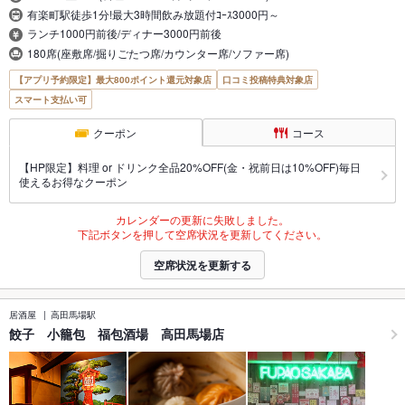
有楽町駅徒歩1分!最大3時間飲み放題付ｺｰｽ3000円～
ランチ1000円前後/ディナー3000円前後
180席(座敷席/掘りごたつ席/カウンター席/ソファー席)
【アプリ予約限定】最大800ポイント還元対象店
口コミ投稿特典対象店
スマート支払い可
クーポン
コース
【HP限定】料理 or ドリンク全品20%OFF(金・祝前日は10%OFF)毎日
使えるお得なクーポン
カレンダーの更新に失敗しました。
下記ボタンを押して空席状況を更新してください。
空席状況を更新する
居酒屋
高田馬場駅
餃子 小籠包 福包酒場 高田馬場店