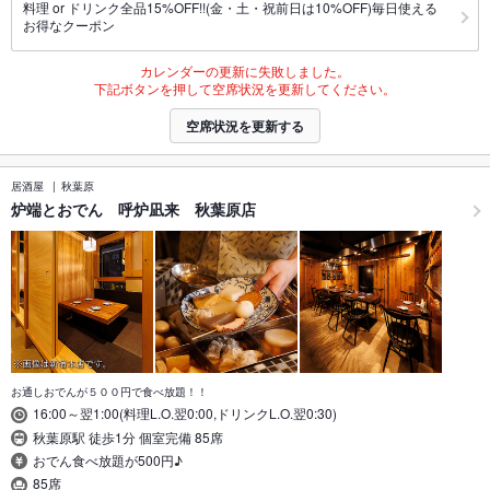
料理 or ドリンク全品15%OFF!!(金・土・祝前日は10%OFF)毎日使える
お得なクーポン
カレンダーの更新に失敗しました。
下記ボタンを押して空席状況を更新してください。
空席状況を更新する
居酒屋
秋葉原
炉端とおでん 呼炉凪来 秋葉原店
お通しおでんが５００円で食べ放題！！
16:00～翌1:00(料理L.O.翌0:00,ドリンクL.O.翌0:30)
秋葉原駅 徒歩1分 個室完備 85席
おでん食べ放題が500円♪
85席