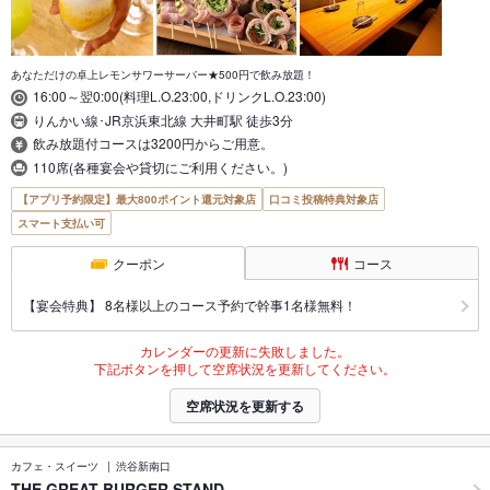
あなただけの卓上レモンサワーサーバー★500円で飲み放題！
16:00～翌0:00(料理L.O.23:00,ドリンクL.O.23:00)
りんかい線･JR京浜東北線 大井町駅 徒歩3分
飲み放題付コースは3200円からご用意。
110席(各種宴会や貸切にご利用ください。)
【アプリ予約限定】最大800ポイント還元対象店
口コミ投稿特典対象店
スマート支払い可
クーポン
コース
【宴会特典】 8名様以上のコース予約で幹事1名様無料！
カレンダーの更新に失敗しました。
下記ボタンを押して空席状況を更新してください。
空席状況を更新する
カフェ・スイーツ
渋谷新南口
THE GREAT BURGER STAND