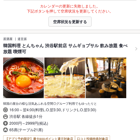
カレンダーの更新に失敗しました。
下記ボタンを押して空席状況を更新してください。
空席状況を更新する
居酒屋
道玄坂
韓国料理 とんちゃん 渋谷駅前店 サムギョプサル 飲み放題 食べ
放題 喫煙可
韓国の屋台の様な活気あふれる空間◎グループ利用でもゆったりと
16:00～翌4:00(料理L.O.翌3:30,ドリンクL.O.翌3:30)
渋谷駅 各線徒歩1分
2000円～2999円(税込)
65席(テーブル21席)
【アプリ予約限定】最大800ポイント還元対象店
口コミ投稿特典対象店