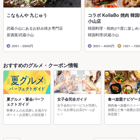
こなもんや 九じゅう
コラボ KollaBo 焼肉 韓
小山店
武蔵小山にあるお好み焼き専門店
韓国料理・焼肉が1度に楽しめ
居酒屋/武蔵小山
韓国料理/武蔵小山
2001～3000円
3001～4000円
1001～150
おすすめのグルメ・クーポン情報
夏グルメ・宴会パーフ
女子会完全ガイド
食べ放題ナビゲー
ェクトガイド
女子会向けサービスが充実し
焼肉食べ放題やスイー
ているお得なお店がいっぱ
放題など食べ放題お店
幹事さんのお店探しを強力サ
い！
決定版！
ポート！お店探しの決定版！