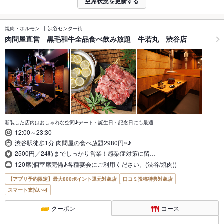
空席状況を更新する
焼肉・ホルモン
渋谷センター街
肉問屋直営 黒毛和牛全品食べ飲み放題 牛若丸 渋谷店
新装した店内はおしゃれな空間♪デート・誕生日・記念日にも最適
12:00～23:30
渋谷駅徒歩1分 肉問屋の食べ放題2980円~♪
2500円／24時までしっかり営業！感染症対策に留…
120席(個室席完備♪各種宴会にご利用ください。(渋谷/焼肉))
【アプリ予約限定】最大800ポイント還元対象店
口コミ投稿特典対象店
スマート支払い可
クーポン
コース