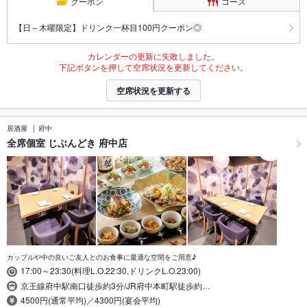
クーポン
コース
【日～木曜限定】ドリンク一杯目100円クーポン◎
カレンダーの更新に失敗しました。
下記ボタンを押して空席状況を更新してください。
空席状況を更新する
居酒屋
府中
全席個室 じぶんどき 府中店
カップルや中の良いご友人とのお食事に最適な空間をご用意♪
17:00～23:30(料理L.O.22:30,ドリンクL.O.23:00)
京王線府中駅南口徒歩約3分/JR府中本町駅徒歩約…
4500円(通常平均)／4300円(宴会平均)