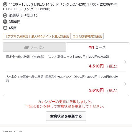
11:30～15:00(料理L.O.14:30,ドリンクL.O.14:30),17:00～23:30(料理
L.O.23:00,ドリンクL.O.23:00)
池袋駅より徒歩1分
3500円
45席
【アプリ予約限定】最大800ポイント還元対象店
口コミ投稿特典対象店
クーポン
コース
満足食べ飲み放題 《全80品》【コスパ最強コース】2900円+1200円飲み放題
4,510円
（税込）
人气NO.1 特選食べ飲み放題 国産和牛カルビなど《全90品》3900円+1200円飲み放
題
5,610円
（税込）
カレンダーの更新に失敗しました。
下記ボタンを押して空席状況を更新してください。
空席状況を更新する