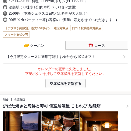
17:00～23:30(料理L.O.22:30,ドリンクL.O.22:30)
池袋駅より徒歩1分(肉寿司･ｼｭﾗｽｺ食べ放題)
2500円（本格シュラスコ&肉バル料理が大人気！）
90席(立食パーティー等お客様のご要望に応えさせていただきます。)
【アプリ予約限定】最大800ポイント還元対象店
口コミ投稿特典対象店
スマート支払い可
クーポン
コース
【今月限定☆コースに適用可能!】お会計から10%オフ！
カレンダーの更新に失敗しました。
下記ボタンを押して空席状況を更新してください。
空席状況を更新する
和食
池袋東口
炉ばた焼きと海鮮と寿司 個室居酒屋 こもれび 池袋店