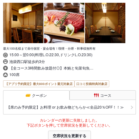
最大100名様まで扉付個室・宴会場有！喫煙・分煙・幹事様無料有
15:00～翌0:00(料理L.O.22:30,ドリンクL.O.23:30)
池袋西口駅徒歩約3分
【全コース3時間飲み放題付◎】本鮪と旬菜旬魚…
100席
【アプリ予約限定】最大800ポイント還元対象店
口コミ投稿特典対象店
クーポン
コース
【席のみ予約限定】お料理 or お飲み物どちらか≪全品20％OFF！！≫
カレンダーの更新に失敗しました。
下記ボタンを押して空席状況を更新してください。
空席状況を更新する