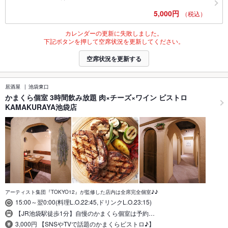
5,000円
（税込）
カレンダーの更新に失敗しました。
下記ボタンを押して空席状況を更新してください。
空席状況を更新する
居酒屋
池袋東口
かまくら個室 3時間飲み放題 肉×チーズ×ワイン ビストロ
KAMAKURAYA池袋店
アーティスト集団『TOKYO12』が監修した店内は全席完全個室♪♪
15:00～翌0:00(料理L.O.22:45,ドリンクL.O.23:15)
【JR池袋駅徒歩1分】自慢のかまくら個室は予約…
3,000円 【SNSやTVで話題のかまくらビストロ♪】