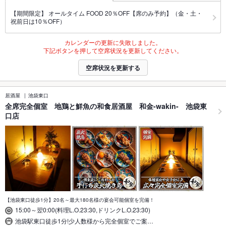
【期間限定】 オールタイム FOOD 20％OFF【席のみ予約】（金・土・
祝前日は10％OFF）
カレンダーの更新に失敗しました。
下記ボタンを押して空席状況を更新してください。
空席状況を更新する
居酒屋
池袋東口
全席完全個室 地鶏と鮮魚の和食居酒屋 和金-wakin- 池袋東
口店
【池袋東口徒歩1分】20名～最大180名様の宴会可能個室を完備！
15:00～翌0:00(料理L.O.23:30,ドリンクL.O.23:30)
池袋駅東口徒歩1分!少人数様から完全個室でご案…