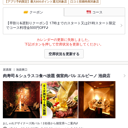
【アプリ予約限定】最大800ポイント還元対象店
口コミ投稿特典対象店
クーポン
コース
【早割り&遅割りクーポン】17時までのスタート又は21時スタート限定
でコース料理金500円OFF♪
カレンダーの更新に失敗しました。
下記ボタンを押して空席状況を更新してください。
空席状況を更新する
居酒屋
池袋東口
肉寿司＆シュラスコ食べ放題 個室肉バル エルビーノ 池袋店
おしゃれデザイナーズ肉バル！2名様から個室席へご案内♪