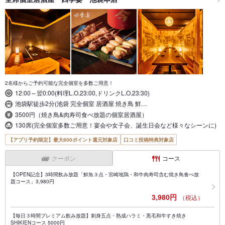
2名様からご予約可能な完全個室を多数ご用意！
12:00～翌0:00(料理L.O.23:00,ドリンクL.O.23:30)
池袋駅徒歩2分(池袋 完全個室 居酒屋 焼き鳥 鮮…
3500円（焼き鳥&肉寿司食べ放題の個室居酒屋）
130席(完全個室多数ご用意！宴会や女子会、誕生日会など様々なシーンに)
【アプリ予約限定】最大800ポイント還元対象店
口コミ投稿特典対象店
クーポン
コース
【OPEN記念】3時間飲み放題「鮮魚３点・宮崎地鶏・和牛肉寿司含む焼き鳥食べ放
題コース」3,980円
3,980円
（税込）
【毎日３時間プレミアム飲み放題】刺身五点・熟成ハラミ・黒毛和牛すき焼き
SHIKIENコース 5000円