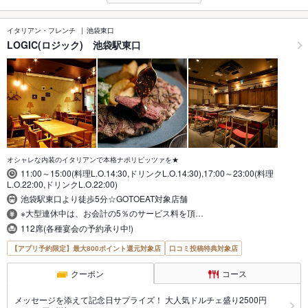
イタリアン・フレンチ
池袋東口
LOGIC(ロジック) 池袋駅東口
オシャレな内装のイタリアンで本格ナポリピッツァを★
11:00～15:00(料理L.O.14:30,ドリンクL.O.14:30),17:00～23:00(料理
L.O.22:00,ドリンクL.O.22:00)
池袋駅東口より徒歩5分☆GOTOEAT対象店舗
※大型連休中は、お会計の5％のサービス料を頂…
112席(各種宴会の予約承り中!)
【アプリ予約限定】最大800ポイント還元対象店
口コミ投稿特典対象店
クーポン
コース
メッセージを添えて記念日サプライズ！ 大人気ドルチェ盛り2500円