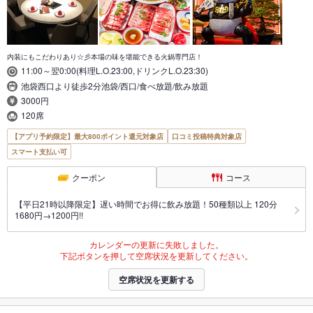
内装にもこだわりあり☆彡本場の味を堪能できる火鍋専門店！
11:00～翌0:00(料理L.O.23:00,ドリンクL.O.23:30)
池袋西口より徒歩2分池袋/西口/食べ放題/飲み放題
3000円
120席
【アプリ予約限定】最大800ポイント還元対象店
口コミ投稿特典対象店
スマート支払い可
クーポン
コース
【平日21時以降限定】遅い時間でお得に飲み放題！50種類以上 120分
1680円→1200円!!
カレンダーの更新に失敗しました。
下記ボタンを押して空席状況を更新してください。
空席状況を更新する