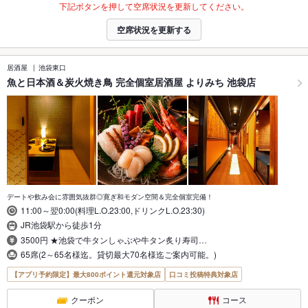
下記ボタンを押して空席状況を更新してください。
空席状況を更新する
居酒屋
池袋東口
魚と日本酒＆炭火焼き鳥 完全個室居酒屋 よりみち 池袋店
デートや飲み会に雰囲気抜群◎寛ぎ和モダン空間＆完全個室完備！
11:00～翌0:00(料理L.O.23:00,ドリンクL.O.23:30)
JR池袋駅から徒歩1分
3500円 ★池袋で牛タンしゃぶや牛タン炙り寿司…
65席(2～65名様迄。貸切最大70名様迄ご案内可能。)
【アプリ予約限定】最大800ポイント還元対象店
口コミ投稿特典対象店
クーポン
コース