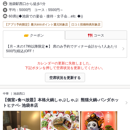
池袋駅西口から徒歩1分
平均：5000円 コース：5500円～
60席((◆池袋での宴会・接待・女子会…etc. ◆))
【アプリ予約限定】最大800ポイント還元対象店
口コミ投稿特典対象店
クーポン
コース
【月～木の17時以降限定★】 席のみ予約でディナー会計から1人あたり
500円(税込)OFF！
カレンダーの更新に失敗しました。
下記ボタンを押して空席状況を更新してください。
空席状況を更新する
中華
池袋西口
【個室×食べ放題】本格火鍋しゃぶしゃぶ 熊猫火鍋-パンダホッ
トヒナベ- 池袋本店