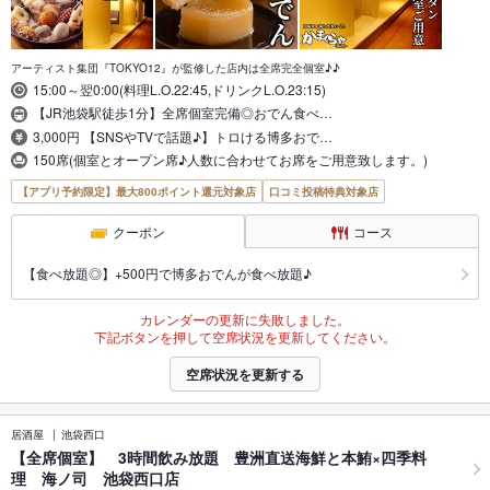
アーティスト集団『TOKYO12』が監修した店内は全席完全個室♪♪
15:00～翌0:00(料理L.O.22:45,ドリンクL.O.23:15)
【JR池袋駅徒歩1分】全席個室完備◎おでん食べ…
3,000円 【SNSやTVで話題♪】トロける博多おで…
150席(個室とオープン席♪人数に合わせてお席をご用意致します。)
【アプリ予約限定】最大800ポイント還元対象店
口コミ投稿特典対象店
クーポン
コース
【食べ放題◎】+500円で博多おでんが食べ放題♪
カレンダーの更新に失敗しました。
下記ボタンを押して空席状況を更新してください。
空席状況を更新する
居酒屋
池袋西口
【全席個室】 3時間飲み放題 豊洲直送海鮮と本鮪×四季料
理 海ノ司 池袋西口店