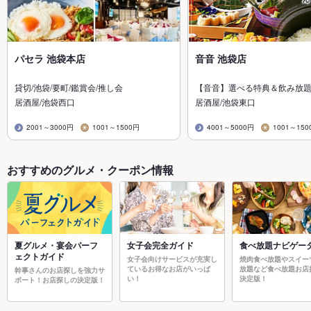
パセラ 池袋本店
音音 池袋店
貸切/池袋/要町/鑑賞会/推し会
【音音】選べる特典＆飲み放
居酒屋/池袋西口
居酒屋/池袋東口
2001～3000円
1001～1500円
4001～5000円
1001～150
おすすめのグルメ・クーポン情報
夏グルメ・宴会パーフ
女子会完全ガイド
食べ放題ナビゲー
ェクトガイド
女子会向けサービスが充実し
焼肉食べ放題やスイー
ているお得なお店がいっぱ
放題など食べ放題お店
幹事さんのお店探しを強力サ
い！
決定版！
ポート！お店探しの決定版！