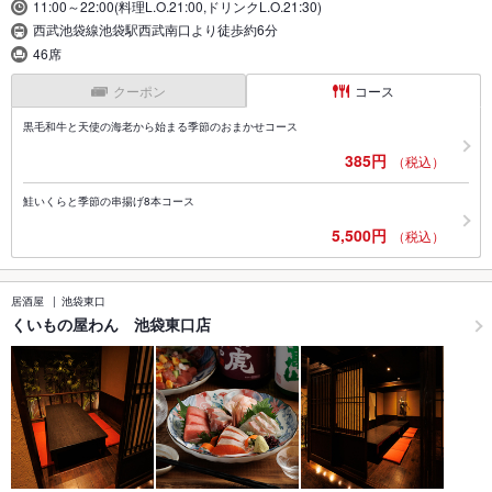
11:00～22:00(料理L.O.21:00,ドリンクL.O.21:30)
西武池袋線池袋駅西武南口より徒歩約6分
46席
クーポン
コース
黒毛和牛と天使の海老から始まる季節のおまかせコース
385円
（税込）
鮭いくらと季節の串揚げ8本コース
5,500円
（税込）
居酒屋
池袋東口
くいもの屋わん 池袋東口店