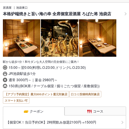
居酒屋
池袋東口
本格炉端焼きと旨い海の幸 全席個室居酒屋 ろばた将 池袋店
駅から徒歩1分！和モダンな大人空間の完全個室にご案内！
15:00～翌0:00(料理L.O.23:00,ドリンクL.O.23:30)
JR池袋駅徒歩1分
通常 3000円～｜宴会 2980円～
150席((BOX席 / テーブル個室 / 掘りごたつ個室 / 座敷個室))
【アプリ予約限定】最大800ポイント還元対象店
口コミ投稿特典対象店
スマート支払い可
クーポン
コース
【個室OK！当日予約OK】2時間飲み放題2100円→1500円