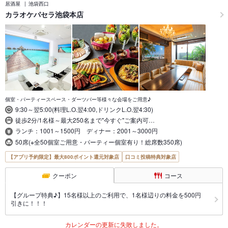
居酒屋
池袋西口
カラオケパセラ池袋本店
個室・パーティースペース・ダーツバー等様々な会場をご用意♪
9:30～翌5:00(料理L.O.翌4:00,ドリンクL.O.翌4:30)
徒歩2分/1名様～最大250名まで"今すぐ"ご案内可…
ランチ：1001～1500円 ディナー：2001～3000円
50席(※全50個室ご用意・パーティー個室有り！総席数350席)
【アプリ予約限定】最大800ポイント還元対象店
口コミ投稿特典対象店
クーポン
コース
【グループ特典♪】15名様以上のご利用で、1名様辺りの料金を500円
引きに！！！
カレンダーの更新に失敗しました。