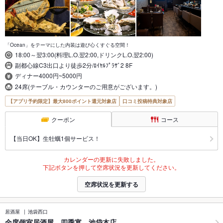
「Ocean」をテーマにした内装は遊び心くすぐる空間！
18:00～翌3:00(料理L.O.翌2:00,ドリンクL.O.翌2:00)
副都心線C3出口より徒歩2分/ﾛｲﾔﾙﾌﾟﾗｻﾞ2 8F
ディナー4000円~5000円
24席(テーブル・カウンターのご用意がございます。)
【アプリ予約限定】最大800ポイント還元対象店
口コミ投稿特典対象店
クーポン
コース
【当日OK】生牡蠣1個サービス！
カレンダーの更新に失敗しました。
下記ボタンを押して空席状況を更新してください。
空席状況を更新する
居酒屋
池袋西口
全席個室居酒屋 四季宴 池袋本店