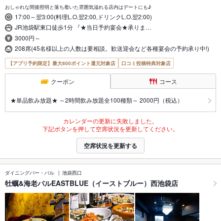
おしゃれな間接照明と落ち着いた雰囲気溢れる店内はデートにも♪
17:00～翌3:00(料理L.O.翌2:00,ドリンクL.O.翌2:00)
JR池袋駅東口徒歩1分 『★当日予約宴会★承りま…
3000円～
208席(45名様以上の人数は要相談。歓送迎会など各種宴会の予約承り中!)
【アプリ予約限定】最大800ポイント還元対象店
口コミ投稿特典対象店
クーポン
コース
★単品飲み放題★ ～2時間飲み放題全100種類～ 2000円（税込）
カレンダーの更新に失敗しました。
下記ボタンを押して空席状況を更新してください。
空席状況を更新する
ダイニングバー・バル
池袋西口
牡蠣&海老バルEASTBLUE（イーストブルー）西池袋店