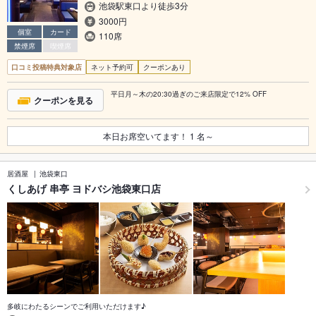
池袋駅東口より徒歩3分
3000円
個室
カード
110席
禁煙席
喫煙席
口コミ投稿特典対象店
ネット予約可
クーポンあり
平日月～木の20:30過ぎのご来店限定で12% OFF
クーポンを見る
本日お席空いてます！
1
名～
居酒屋
池袋東口
くしあげ 串亭 ヨドバシ池袋東口店
多岐にわたるシーンでご利用いただけます♪