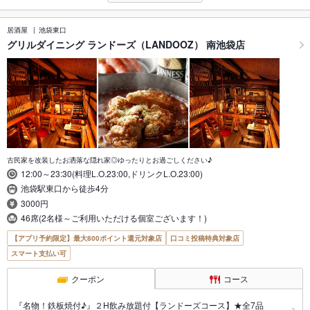
居酒屋
池袋東口
グリルダイニング ランドーズ（LANDOOZ） 南池袋店
古民家を改装したお洒落な隠れ家◎ゆったりとお過ごしください♪
12:00～23:30(料理L.O.23:00,ドリンクL.O.23:00)
池袋駅東口から徒歩4分
3000円
46席(2名様～ご利用いただける個室ございます！)
【アプリ予約限定】最大800ポイント還元対象店
口コミ投稿特典対象店
スマート支払い可
クーポン
コース
『名物！鉄板焼付♪』２H飲み放題付【ランドーズコース】★全7品