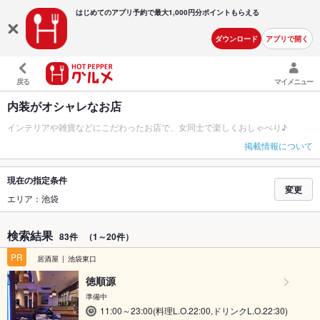
はじめてのアプリ予約で最大
1,000円分ポイントもらえる
ダウンロード
アプリで開く
戻る
マイメニュー
内装がオシャレなお店
インテリアや雑貨などにこだわったお店で、女同士で楽しくおしゃべり♪
掲載情報について
現在の指定条件
変更
エリア：池袋
検索結果
83件
（1～20件）
PR
居酒屋
池袋東口
徳順源
準備中
11:00～23:00(料理L.O.22:00,ドリンクL.O.22:30)