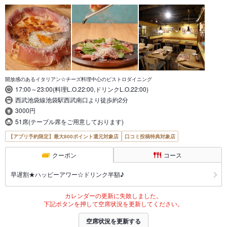
開放感のあるイタリアン☆チーズ料理中心のビストロダイニング
17:00～23:00(料理L.O.22:00,ドリンクL.O.22:00)
西武池袋線池袋駅西武南口より徒歩約2分
3000円
51席(テーブル席をご用意しております)
【アプリ予約限定】最大800ポイント還元対象店
口コミ投稿特典対象店
クーポン
コース
早遅割★ハッピーアワー☆ドリンク半額♪
カレンダーの更新に失敗しました。
下記ボタンを押して空席状況を更新してください。
空席状況を更新する