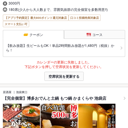
3000円
180席(少人から大人数まで、雰囲気抜群の完全個室を多数用意!!)
【アプリ予約限定】最大800ポイント還元対象店
口コミ投稿特典対象店
スマート支払い可
クーポン
コース
【飲み放題】生ビールもOK！単品2時間飲み放題が1,480円（税抜）か
ら！
カレンダーの更新に失敗しました。
下記ボタンを押して空席状況を更新してください。
空席状況を更新する
居酒屋
池袋東口
【完全個室】博多おでんと土鍋 もつ鍋 かまくらや 池袋店