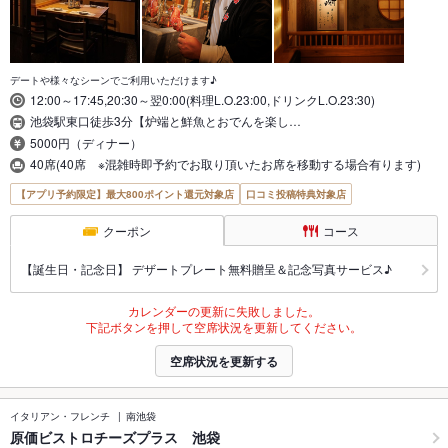
デートや様々なシーンでご利用いただけます♪
12:00～17:45,20:30～翌0:00(料理L.O.23:00,ドリンクL.O.23:30)
池袋駅東口徒歩3分【炉端と鮮魚とおでんを楽し…
5000円（ディナー）
40席(40席 ※混雑時即予約でお取り頂いたお席を移動する場合有ります)
【アプリ予約限定】最大800ポイント還元対象店
口コミ投稿特典対象店
クーポン
コース
【誕生日・記念日】 デザートプレート無料贈呈＆記念写真サービス♪
カレンダーの更新に失敗しました。
下記ボタンを押して空席状況を更新してください。
空席状況を更新する
イタリアン・フレンチ
南池袋
原価ビストロチーズプラス 池袋