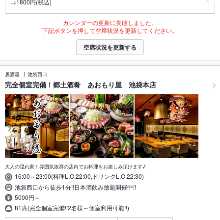
→1800円(税込)
カレンダーの更新に失敗しました。
下記ボタンを押して空席状況を更新してください。
空席状況を更新する
居酒屋
池袋西口
完全個室完備！郷土酒肴 あおもり屋 池袋本店
大人の隠れ家！雰囲気抜群の店内でお料理をお楽しみ頂けます♪
16:00～23:00(料理L.O.22:00,ドリンクL.O.22:30)
池袋西口から徒歩1分!!日本酒飲み放題開催中!!
5000円～
81席(完全個室完備!!2名様～個室利用可能!!)