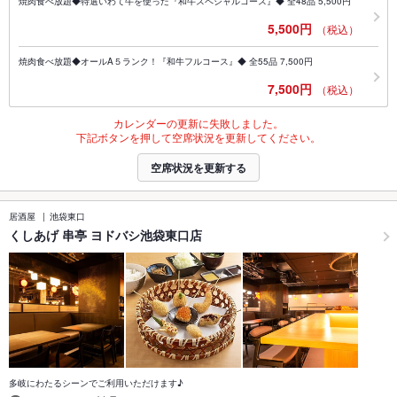
焼肉食べ放題◆特選いわて牛を使った『和牛スペシャルコース』◆ 全48品 5,500円
5,500円
（税込）
焼肉食べ放題◆オールA５ランク！『和牛フルコース』◆ 全55品 7,500円
7,500円
（税込）
カレンダーの更新に失敗しました。
下記ボタンを押して空席状況を更新してください。
空席状況を更新する
居酒屋
池袋東口
くしあげ 串亭 ヨドバシ池袋東口店
多岐にわたるシーンでご利用いただけます♪