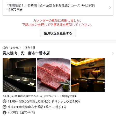
「期間限定！」 2 時間【食べ放題＆飲み放題】コース ★4,620円
⇒4,070円★
カレンダーの更新に失敗しました。
下記ボタンを押して空席状況を更新してください。
空席状況を更新する
焼肉・ホルモン
麻布十番
炭火焼肉 兜 麻布十番本店
2名様から30名様迄個室でのゆったりプライベート空間を完備♪
11:00～翌5:00(料理L.O.翌4:00,ドリンクL.O.翌4:00)
東京ﾒﾄﾛ南北線麻布十番駅1番出口 徒歩1分
7000円（通常平均）