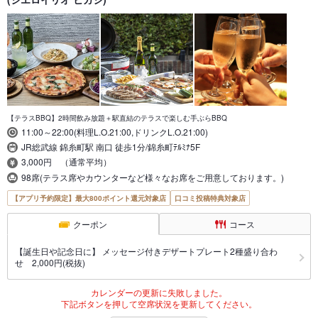
【テラスBBQ】2時間飲み放題＋駅直結のテラスで楽しむ手ぶらBBQ
11:00～22:00(料理L.O.21:00,ドリンクL.O.21:00)
JR総武線 錦糸町駅 南口 徒歩1分/錦糸町ﾃﾙﾐﾅ5F
3,000円 （通常平均）
98席(テラス席やカウンターなど様々なお席をご用意しております。)
【アプリ予約限定】最大800ポイント還元対象店
口コミ投稿特典対象店
クーポン
コース
【誕生日や記念日に】 メッセージ付きデザートプレート2種盛り合わ
せ 2,000円(税抜)
カレンダーの更新に失敗しました。
下記ボタンを押して空席状況を更新してください。