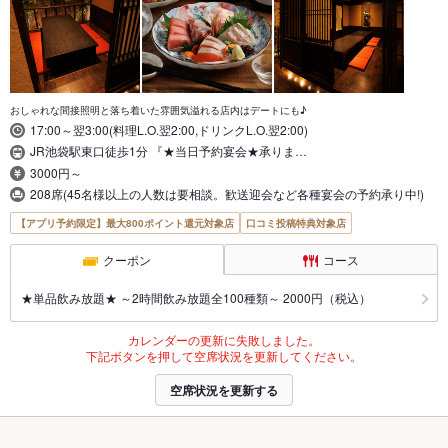
おしゃれな間接照明と落ち着いた雰囲気溢れる店内はデートにも♪
17:00～翌3:00(料理L.O.翌2:00,ドリンクL.O.翌2:00)
JR池袋駅東口徒歩1分 『★当日予約宴会★承りま…
3000円～
208席(45名様以上の人数は要相談。歓送迎会など各種宴会の予約承り中!)
【アプリ予約限定】最大800ポイント還元対象店
口コミ投稿特典対象店
クーポン
コース
★単品飲み放題★ ～2時間飲み放題全100種類～ 2000円（税込）
カレンダーの更新に失敗しました。
下記ボタンを押して空席状況を更新してください。
空席状況を更新する