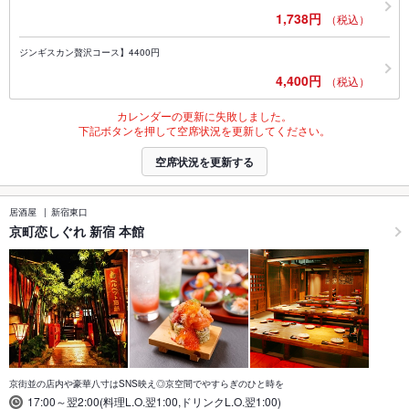
1,738円
（税込）
ジンギスカン贅沢コース】4400円
4,400円
（税込）
カレンダーの更新に失敗しました。
下記ボタンを押して空席状況を更新してください。
空席状況を更新する
居酒屋
新宿東口
京町恋しぐれ 新宿 本館
京街並の店内や豪華八寸はSNS映え◎京空間でやすらぎのひと時を
17:00～翌2:00(料理L.O.翌1:00,ドリンクL.O.翌1:00)