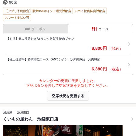
90席
【アプリ予約限定】最大350ポイント還元対象店
口コミ投稿特典対象店
スマート支払い可
クーポン
コース
【お得】飲み放題付きA5ランク佐賀牛焼肉プラン
8,800円
（税込）
【極上佐賀牛】特撰部位コース《A5ランク》（お料理9品 お肉8種）
6,380円
（税込）
カレンダーの更新に失敗しました。
下記ボタンを押して空席状況を更新してください。
空席状況を更新する
居酒屋
池袋東口
くいもの屋わん 池袋東口店