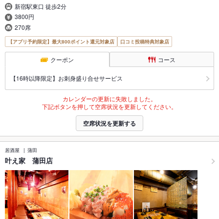
新宿駅東口 徒歩2分
3800円
270席
【アプリ予約限定】最大800ポイント還元対象店
口コミ投稿特典対象店
クーポン
コース
【16時以降限定】お刺身盛り合せサービス
カレンダーの更新に失敗しました。
下記ボタンを押して空席状況を更新してください。
空席状況を更新する
居酒屋
蒲田
叶え家 蒲田店