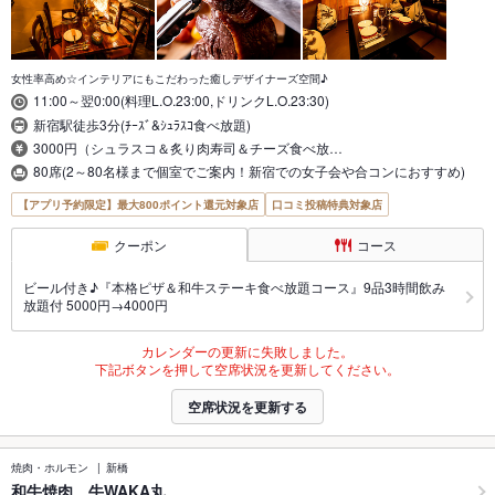
女性率高め☆インテリアにもこだわった癒しデザイナーズ空間♪
11:00～翌0:00(料理L.O.23:00,ドリンクL.O.23:30)
新宿駅徒歩3分(ﾁｰｽﾞ&ｼｭﾗｽｺ食べ放題)
3000円（シュラスコ＆炙り肉寿司＆チーズ食べ放…
80席(2～80名様まで個室でご案内！新宿での女子会や合コンにおすすめ)
【アプリ予約限定】最大800ポイント還元対象店
口コミ投稿特典対象店
クーポン
コース
ビール付き♪『本格ピザ＆和牛ステーキ食べ放題コース』9品3時間飲み
放題付 5000円→4000円
カレンダーの更新に失敗しました。
下記ボタンを押して空席状況を更新してください。
空席状況を更新する
焼肉・ホルモン
新橋
和牛焼肉 牛WAKA丸