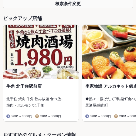
検索条件変更
ピックアップ店舗
牛角 北千住駅前店
串家物語 アルカキット錦
北千住 焼肉 牛角 飲み放題 食べ放…
◆熱々！揚げたて”串揚げ”食
焼肉・ホルモン/北千住
居酒屋/錦糸町
2001～3000円
2001～3000円
2001～3000円
2001～300
おすすめのグルメ・クーポン情報