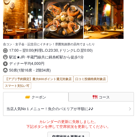
合コン・女子会・記念日にイチオシ！雰囲気抜群の店内でまったり
17:00～翌0:00(料理L.O.23:30,ドリンクL.O.翌0:00)
駅近★JR･半蔵門線共に錦糸町駅から徒歩1分
ディナー平均4,000円
50席(1階16席・2階34席)
【アプリ予約限定】最大800ポイント還元対象店
口コミ投稿特典対象店
スマート支払い可
クーポン
コース
当店人気No１メニュー！魚介のパエリアが半額に♪♪
カレンダーの更新に失敗しました。
下記ボタンを押して空席状況を更新してください。
空席状況を更新する