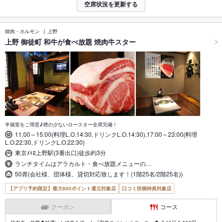
空席状況を更新する
焼肉・ホルモン
上野
上野 御徒町 和牛が食べ放題 焼肉牛スター
半個室をご用意♪煙の少ないロースター全席完備！
11:00～15:00(料理L.O.14:30,ドリンクL.O.14:30),17:00～23:00(料理
L.O.22:30,ドリンクL.O.22:30)
東京ﾒﾄﾛ上野駅(3番出口)徒歩約3分
ランチタイムはアラカルト・食べ放題メニューの…
50席(会社様、団体様、貸切対応致します！(1階25名/2階25名))
【アプリ予約限定】最大800ポイント還元対象店
口コミ投稿特典対象店
クーポン
コース