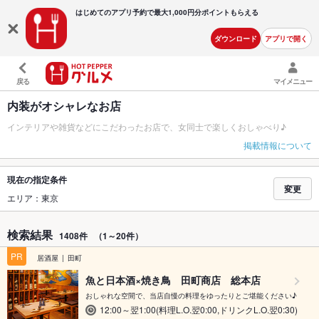
はじめてのアプリ予約で最大
1,000円分ポイントもらえる
ダウンロード
アプリで開く
戻る
マイメニュー
内装がオシャレなお店
インテリアや雑貨などにこだわったお店で、女同士で楽しくおしゃべり♪
掲載情報について
現在の指定条件
変更
エリア：東京
検索結果
1408件
（1～20件）
PR
居酒屋
田町
魚と日本酒×焼き鳥 田町商店 総本店
おしゃれな空間で、当店自慢の料理をゆったりとご堪能ください♪
12:00～翌1:00(料理L.O.翌0:00,ドリンクL.O.翌0:30)