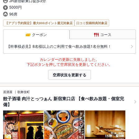
JR新宿駅東口徒歩3分
5000円
96席
【アプリ予約限定】最大800ポイント還元対象店
口コミ投稿特典対象店
クーポン
コース
【幹事様必見】8名様以上のご利用で食べ飲み放題1名分無料！
カレンダーの更新に失敗しました。
下記ボタンを押して空席状況を更新してください。
空席状況を更新する
居酒屋
歌舞伎町
餃子酒場 肉汁とっつぁん 新宿東口店 【食べ飲み放題・個室完
備】