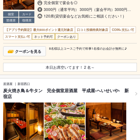
完全個室で宴会を◎
3000円（通常平均） 3000円（宴会平均）3000円…
個室
カード
120席(貸切宴会などお気軽にご相談ください！)
禁煙席
喫煙席
【アプリ予約限定】最大800ポイント還元対象店
口コミ投稿特典対象店
COIN+支払い可
スマート支払い可
ネット予約可
クーポンあり
8名様以上コースご予約で幹事1名様のお会計が無料に♪
クーポンを見る
本日お席空いてます！
2
名～
居酒屋
新宿西口
炭火焼き鳥＆牛タン 完全個室居酒屋 平成屋-へいせいや- 新
宿店