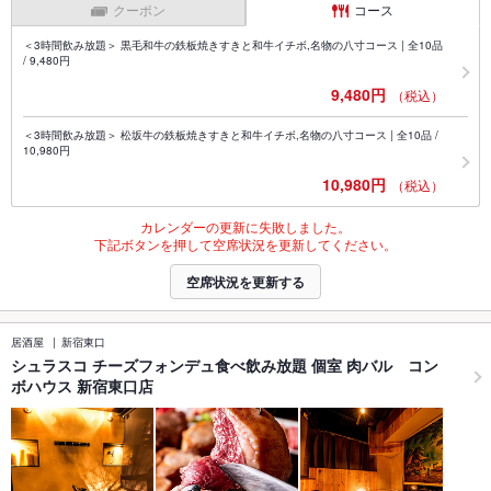
クーポン
コース
＜3時間飲み放題＞ 黒毛和牛の鉄板焼きすきと和牛イチボ,名物の八寸コース | 全10品
/ 9,480円
9,480円
（税込）
＜3時間飲み放題＞ 松坂牛の鉄板焼きすきと和牛イチボ,名物の八寸コース | 全10品 /
10,980円
10,980円
（税込）
カレンダーの更新に失敗しました。
下記ボタンを押して空席状況を更新してください。
空席状況を更新する
居酒屋
新宿東口
シュラスコ チーズフォンデュ食べ飲み放題 個室 肉バル コン
ボハウス 新宿東口店