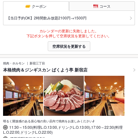
クーポン
コース
【当日予約OK】2時間飲み放題2100円→1500円
カレンダーの更新に失敗しました。
下記ボタンを押して空席状況を更新してください。
空席状況を更新する
焼肉・ホルモン
新宿三丁目
本格焼肉＆ジンギスカン ばくよう亭 新宿店
明るく開放感のある居心地の良い店内で焼肉をお楽しみください♪
11:30～15:00(料理L.O.13:00,ドリンクL.O.13:00),17:00～22:30(料理
L.O.22:00,ドリンクL.O.22:00)