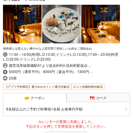
焼肉屋とは思えない爽やかな上質空間で美味しいお肉をご賞味あれ
11:30～14:00(料理L.O.13:30,ドリンクL.O.13:30),17:00～23:00(料理
L.O.22:00,ドリンクL.O.22:00)
都営浅草線新橋駅A1より徒歩約9分/浜松町駅徒歩…
5000円（通常平均） 6000円（宴会平均） 1300円…
23席
【アプリ予約限定】最大800ポイント還元対象店
口コミ投稿特典対象店
クーポン
コース
8名様以上のご予約で幹事様1名様 お食事代半額
カレンダーの更新に失敗しました。
下記ボタンを押して空席状況を更新してください。