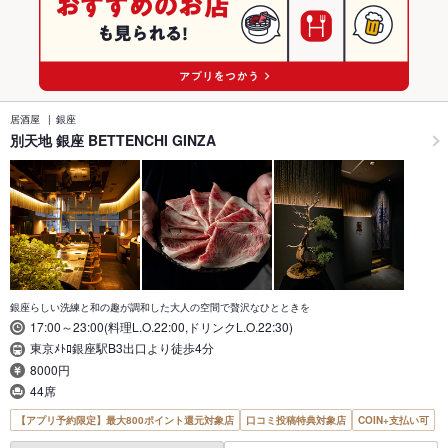
居酒屋
銀座
別天地 銀座 BETTENCHI GINZA
銀座らしい洗練と和の趣が調和した大人の空間で贅沢なひとときを
17:00～23:00(料理L.O.22:00,ドリンクL.O.22:30)
東京ﾒﾄﾛ銀座駅B3出口より徒歩4分
8000円
44席
【アプリ予約限定】最大800ポイント還元対象店
口コミ投稿特典対象店
COIN+支払い可