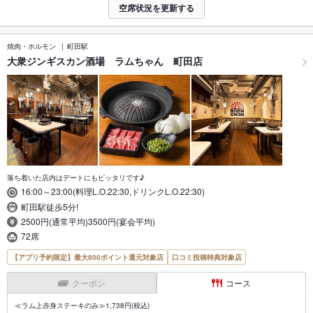
空席状況を更新する
焼肉・ホルモン
町田駅
大衆ジンギスカン酒場 ラムちゃん 町田店
落ち着いた店内はデートにもピッタリです♪
16:00～23:00(料理L.O.22:30,ドリンクL.O.22:30)
町田駅徒歩5分!
2500円(通常平均)3500円(宴会平均)
72席
【アプリ予約限定】最大800ポイント還元対象店
口コミ投稿特典対象店
クーポン
コース
≪ラム上赤身ステーキのみ≫1,738円(税込)