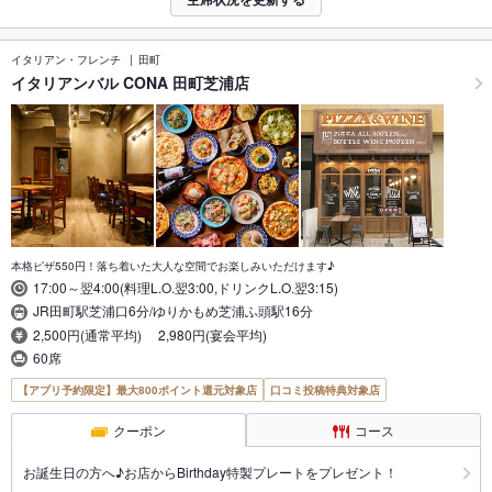
イタリアン・フレンチ
田町
イタリアンバル CONA 田町芝浦店
本格ピザ550円！落ち着いた大人な空間でお楽しみいただけます♪
17:00～翌4:00(料理L.O.翌3:00,ドリンクL.O.翌3:15)
JR田町駅芝浦口6分/ゆりかもめ芝浦ふ頭駅16分
2,500円(通常平均) 2,980円(宴会平均)
60席
【アプリ予約限定】最大800ポイント還元対象店
口コミ投稿特典対象店
クーポン
コース
お誕生日の方へ♪お店からBirthday特製プレートをプレゼント！