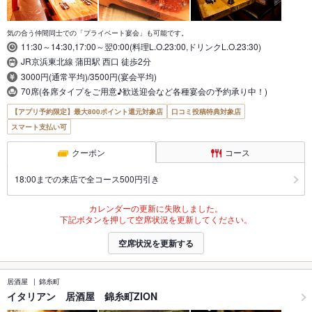
気の合う仲間同士での「プライベート宴会」も可能です。
11:30～14:30,17:00～翌0:00(料理L.O.23:00,ドリンクL.O.23:30)
JR京浜東北線 蒲田駅 西口 徒歩2分
3000円(通常平均)/3500円(宴会平均)
70席(各席タイプをご用意♪歓送迎会など各種宴会の予約承り中！)
【アプリ予約限定】最大800ポイント還元対象店
口コミ投稿特典対象店
スマート支払い可
クーポン
コース
18:00までの来店で全コース500円引き
カレンダーの更新に失敗しました。
下記ボタンを押して空席状況を更新してください。
空席状況を更新する
居酒屋
錦糸町
イタリアン 居酒屋 錦糸町ZION