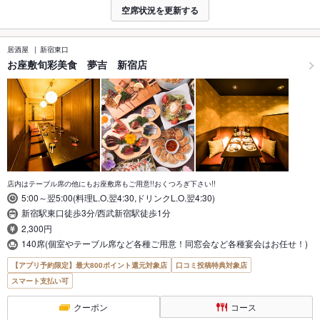
空席状況を更新する
居酒屋
新宿東口
お座敷旬彩美食 夢吉 新宿店
店内はテーブル席の他にもお座敷席もご用意!!おくつろぎ下さい!!
5:00～翌5:00(料理L.O.翌4:30,ドリンクL.O.翌4:30)
新宿駅東口徒歩3分/西武新宿駅徒歩1分
2,300円
140席(個室やテーブル席など各種ご用意！同窓会など各種宴会はお任せ！)
【アプリ予約限定】最大800ポイント還元対象店
口コミ投稿特典対象店
スマート支払い可
クーポン
コース