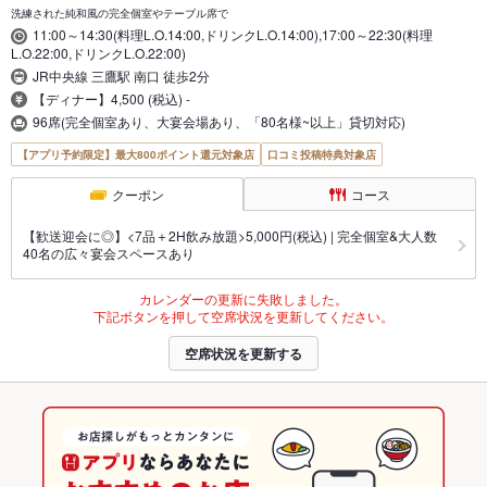
洗練された純和風の完全個室やテーブル席で
11:00～14:30(料理L.O.14:00,ドリンクL.O.14:00),17:00～22:30(料理
L.O.22:00,ドリンクL.O.22:00)
JR中央線 三鷹駅 南口 徒歩2分
【ディナー】4,500 (税込) -
96席(完全個室あり、大宴会場あり、「80名様~以上」貸切対応)
【アプリ予約限定】最大800ポイント還元対象店
口コミ投稿特典対象店
クーポン
コース
【歓送迎会に◎】<7品＋2H飲み放題>5,000円(税込) | 完全個室&大人数
40名の広々宴会スペースあり
カレンダーの更新に失敗しました。
下記ボタンを押して空席状況を更新してください。
空席状況を更新する