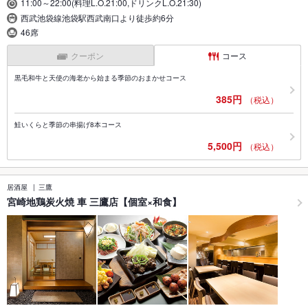
11:00～22:00(料理L.O.21:00,ドリンクL.O.21:30)
西武池袋線池袋駅西武南口より徒歩約6分
46席
クーポン
コース
黒毛和牛と天使の海老から始まる季節のおまかせコース
385円
（税込）
鮭いくらと季節の串揚げ8本コース
5,500円
（税込）
居酒屋
三鷹
宮崎地鶏炭火焼 車 三鷹店【個室×和食】