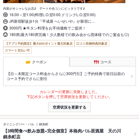
内装がオシャレなお店♪ デートや合コンにピッタリです♪
16:00～翌1:00(料理L.O.翌0:00,ドリンクL.O.翌0:00)
JR新宿駅徒歩1分『平成屋 へいせいや』が新宿に…
3000円 ★牛タン料理をお手頃価格でご提供！
180席(最大180席完備！少人数様での飲み会から団体様でのご宴会も◎)
【アプリ予約限定】最大800ポイント還元対象店
口コミ投稿特典対象店
スマート支払い可
クーポン
コース
【日～木限定コース料金からさらに300円引】ご予約特典で前日以前の
コース予約でさらに割引
カレンダーの更新に失敗しました。
下記ボタンを押して空席状況を更新してください。
空席状況を更新する
ダイニングバー・バル
錦糸町
【3時間食べ飲み放題×完全個室】本格肉バル居酒屋 天の川
錦糸町店