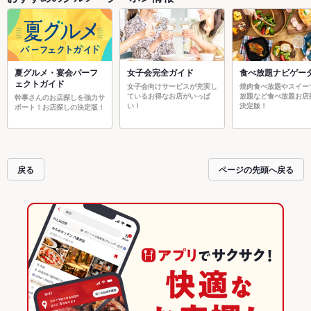
夏グルメ・宴会パーフ
女子会完全ガイド
食べ放題ナビゲー
ェクトガイド
女子会向けサービスが充実し
焼肉食べ放題やスイー
ているお得なお店がいっぱ
放題など食べ放題お店
幹事さんのお店探しを強力サ
い！
決定版！
ポート！お店探しの決定版！
戻る
ページの先頭へ戻る