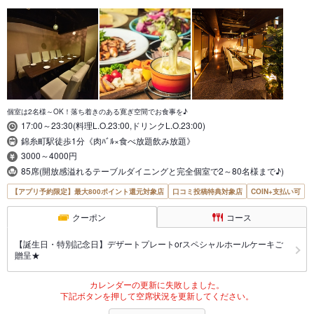
個室は2名様～OK！落ち着きのある寛ぎ空間でお食事を♪
17:00～23:30(料理L.O.23:00,ドリンクL.O.23:00)
錦糸町駅徒歩1分《肉ﾊﾞﾙ×食べ放題飲み放題》
3000～4000円
85席(開放感溢れるテーブルダイニングと完全個室で2～80名様まで♪)
【アプリ予約限定】最大800ポイント還元対象店
口コミ投稿特典対象店
COIN+支払い可
クーポン
コース
【誕生日・特別記念日】デザートプレートorスペシャルホールケーキご
贈呈★
カレンダーの更新に失敗しました。
下記ボタンを押して空席状況を更新してください。