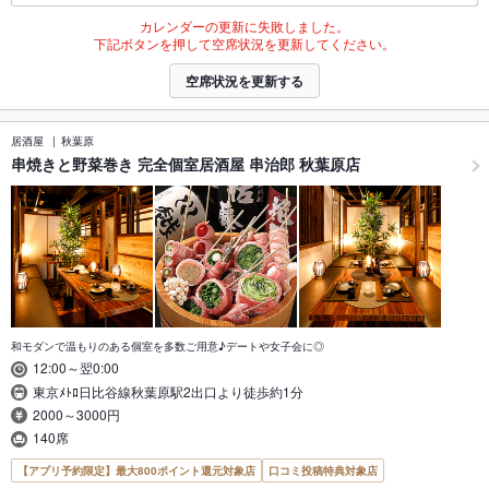
カレンダーの更新に失敗しました。
下記ボタンを押して空席状況を更新してください。
空席状況を更新する
居酒屋
秋葉原
串焼きと野菜巻き 完全個室居酒屋 串治郎 秋葉原店
和モダンで温もりのある個室を多数ご用意♪デートや女子会に◎
12:00～翌0:00
東京ﾒﾄﾛ日比谷線秋葉原駅2出口より徒歩約1分
2000～3000円
140席
【アプリ予約限定】最大800ポイント還元対象店
口コミ投稿特典対象店