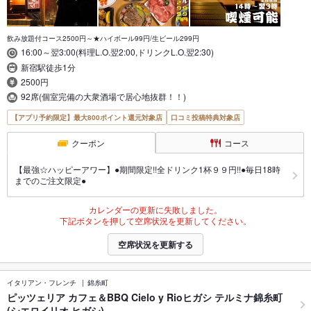
飲み放題付コース2500円～★ハイボール99円/生ビール299円
16:00～翌3:00(料理L.O.翌2:00,ドリンクL.O.翌2:30)
新宿駅徒歩1分
2500円
92席(個室完備の大衆酒場で居心地抜群！！)
【アプリ予約限定】最大800ポイント還元対象店
口コミ投稿特典対象店
クーポン
コース
【最強☆ハッピーアワー】●期間限定!!全ドリンク1杯９９円!!●毎日18時
までのご注文限定●
カレンダーの更新に失敗しました。
下記ボタンを押して空席状況を更新してください。
空席状況を更新する
イタリアン・フレンチ
錦糸町
ピッツェリア カフェ＆BBQ Cielo y Rioヒガシ テルミナ錦糸町
(シエロイリオ ヒガシ)