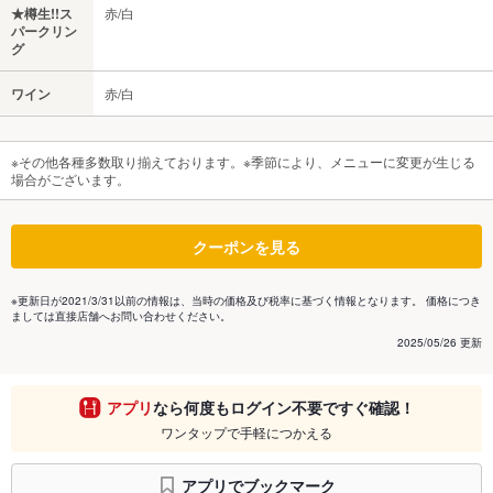
★樽生!!ス
赤/白
パークリン
グ
ワイン
赤/白
※その他各種多数取り揃えております。※季節により、メニューに変更が生じる
場合がございます。
クーポンを見る
※更新日が2021/3/31以前の情報は、当時の価格及び税率に基づく情報となります。 価格につき
ましては直接店舗へお問い合わせください。
2025/05/26 更新
アプリ
なら何度もログイン不要ですぐ確認！
ワンタップで手軽につかえる
アプリでブックマーク