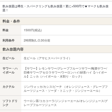
飲み放題は樽生・スパークリングも飲み放題！更に+500円で★マークも飲み放
題！
料金・条件
料金
1500円(税込)
利用条件
2時間制/L.O.30分前
飲み放題内容
生ビール
生ビール（アサヒスーパードライ）
サワー・ハ
【サワー】レモンサワー/グレープフルーツサワー/梅酒サワー/
イボール
巨峰サワー/アセロラサワー/ウーロンハイ/緑茶ハイ【ハイボー
ル】ニッカ（ハイボール・水割り・ロック）
カクテル
ジン/ウォッカ/カシス/ピーチ （オレンジジュース・グレープフ
ルーツジュース・ソーダ・トニック・ジンジャーエール）
ソフトドリ
ウーロン茶/コカコーラ/ジンジャーエール/オレンジジュース/グ
ンク
レープフルーツジュース