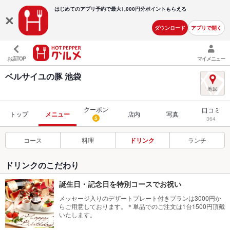
はじめてのアプリ予約で最大
1,000円分ポイントもらえる
ダウンロード
アプリで開く
お店TOP
マイメニュー
ベルサイユの豚 池袋
クーポン
口コミ
トップ
メニュー
店内
写真
5
364
コース
料理
ドリンク
ランチ
ドリンクのこだわり
誕生日・記念日を特別コースでお祝い
メッセージ入りのデザートプレート付きプランは3000円か
らご用意しております。＊単品でのご注文は1台1500円頂戴
いたします。