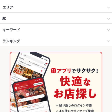
九州黒太鼓 池袋
ダイニングバー・バル
エリア
洋・和洋・各国料理・その他
池袋東口
駅
池袋 × ダイニングバー・バル
池袋東口 × ダイニングバー・バル
池袋駅
キーワード
池袋 × 洋・和洋・各国料理・その他
池袋東口 × 洋・和洋・各国料理・その他
東池袋四丁目駅
ランキング
エビ料理
ローストビーフ
フライドポテト
トリュフ
リゾット
グラタン
ブイヤベース
エスカルゴ
パスタ
カルボナーラ
ペスカトーレ
池袋駅 × ダイニングバー・バル
東京
東京のグルメランキング
アヒージョ
生ハム
池袋駅 × 洋・和洋・各国料理・その他
東京 × ダイニングバー・バル
東京のダイニングバー・バルランキング
東京 × 洋・和洋・各国料理・その他
池袋のグルメランキング
池袋のダイニングバー・バルランキング
池袋東口のグルメランキング
池袋東口のダイニングバー・バルランキング