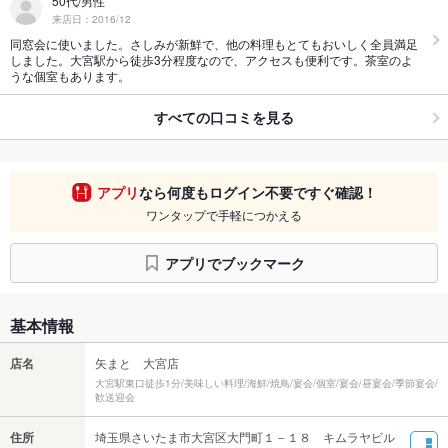
50代/男性
来店日：2016/12
同窓会に使いました。さしみが新鮮で、他の料理もとてもおいしく全員満足
しました。大宮駅から徒歩3分程度なので、アクセスも便利です。茶室のよ
うな個室もあります。
すべての口コミを見る
アプリ
なら何度もログイン不要ですぐ確認！
ワンタップで手軽につかえる
アプリでブックマーク
基本情報
店名
矢まと 大宮店
大宮駅東口徒歩1分/美味しい料理/海鮮/焼鳥/宴会/個室/宴会/昼宴会/季節宴会/
歓送迎会
住所
埼玉県さいたま市大宮区大門町１－１８ キムラヤビル