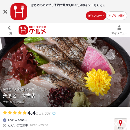
はじめてのアプリ予約で最大
1,000円分ポイントもらえる
ダウンロード
アプリで開く
一覧
マイメニュー
居酒屋 | 大宮駅 | 埼玉県
矢まと 大宮店
大宮/和風居酒屋
4.4
60
口コミ
件
2001～3000円
ただいま営業中
16:00～23:00