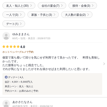
友人・知人と(30)
会社の宴会(7)
接待・会食(3)
一人で(3)
家族・子供と(3)
大人数の宴会(2)
デート(1)
ゆみままさん
60代～/女性・来店日：2026/07/23
4.0
ホットペッパーグルメで予約
個室で落ち着いて回りを気にせず利用できて良かったです。 料理も美味し
かったです。
ただ接客がちょっと残念でした。
それが気になりましたがそれを抜かせばまた利用したいと思います。
ディナー | 4人
会計：4,001～5,000円/人
来店シーン：友人・知人と
予約コース：お席のみのご予約
あかさたなさん
40代後半/女性・来店日：2026/06/12