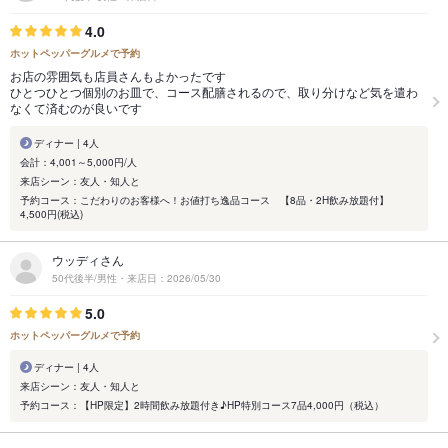
4.0
ホットペッパーグルメで予約
お店の雰囲気も店員さんもよかったです
ひとつひとつ個別のお皿で、コース配膳されるので、取り分けなど気を遣わ
なくて済むのが良いです
ディナー | 4人
会計：4,001～5,000円/人
来店シーン：友人・知人と
予約コース：こだわりのお客様へ！お値打ち逸品コース 【8品・2H飲み放題付】
4,500円(税込)
ウッディさん
50代後半/男性・来店日：2026/05/30
5.0
ホットペッパーグルメで予約
ディナー | 4人
来店シーン：友人・知人と
予約コース：【HP限定】2時間飲み放題付き♪HP特別コース7品4,000円（税込）