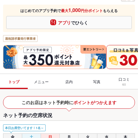
1,000
はじめてのアプリ予約で
最大
円分ポイント
もらえる
アプリ
でひらく
適格請求書発行事業者
口コミ
トップ
メニュー
店内
写真
60
このお店はネット予約時に
ポイントがつかえます
ネット予約の空席状況
本日お席空いてます！1名～
金
土
日
月
火
水
木