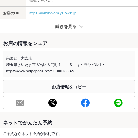
確認ください。
お店のHP
https://yamato-omiya.owst.jp
続きを見る
たばこ
お店の情報をシェア
禁煙・喫煙
全席禁煙
喫煙ルームは加熱式たばこ専用喫煙室になります。
矢まと 大宮店
埼玉県さいたま市大宮区大門町１－１８ キムラヤビル１F
喫煙専用室
あり
https://www.hotpepper.jp/strJ000015682/
※2020年4月1日～受動喫煙対策に関する法律が施行されています。正しい情報はお店へお問い
合わせください。
お店情報をコピー
お席
総席数
134席(お座敷や掘りごたつのお席をご用意しております。)
最大宴会収
30人(最大30名様迄ご利用可能です♪)
容人数
ネットでかんたん予約
個室
あり ：全席個室風
ご予約ならネット予約が便利です。