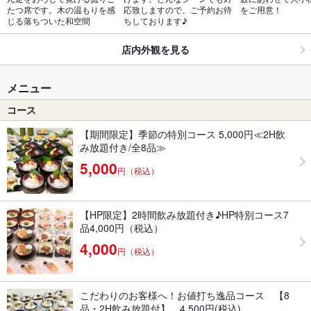
たつ席です。木の温もりを感
応致しますので、ご予約お待
をご用意！
じる落ちついた和空間
ちしております♪
店内外観を見る
メニュー
コース
【期間限定】季節の特別コース 5,000円≪2H飲
み放題付き/全8品≫
5,000
円（税込）
【HP限定】2時間飲み放題付き♪HP特別コース7
品4,000円（税込）
4,000
円（税込）
こだわりのお客様へ！お値打ち逸品コース 【8
品・2H飲み放題付】 4,500円(税込)