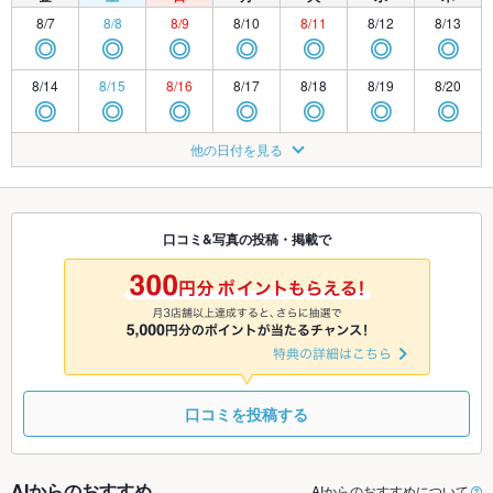
8/7
8/8
8/9
8/10
8/11
8/12
8/13
◎
◎
◎
◎
◎
◎
◎
8/14
8/15
8/16
8/17
8/18
8/19
8/20
◎
◎
◎
◎
◎
◎
◎
8/21
8/22
8/23
8/24
8/25
8/26
8/27
他の日付を見る
◎
◎
◎
◎
◎
◎
◎
8/28
8/29
8/30
8/31
9/1
9/2
9/3
◎
◎
◎
◎
◎
◎
◎
口コミ&写真の投稿・掲載で
9/4
9/5
9/6
9/7
9/8
9/9
9/10
◎
◎
◎
◎
◎
◎
◎
口コミを投稿する
AIからのおすすめ
AIからのおすすめについて