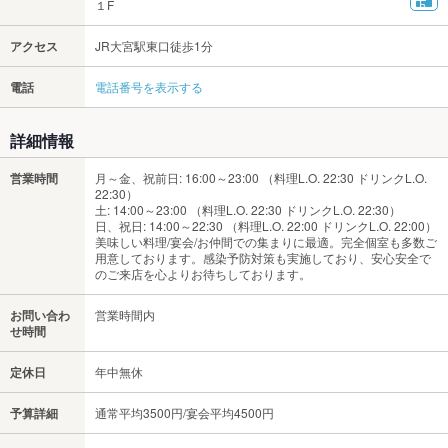
１F
アクセス
JR大宮駅東口徒歩1分
電話
電話番号を表示する
詳細情報
営業時間
月～金、祝前日: 16:00～23:00 （料理L.O. 22:30 ドリンクL.O.
22:30）
土: 14:00～23:00 （料理L.O. 22:30 ドリンクL.O. 22:30）
日、祝日: 14:00～22:30 （料理L.O. 22:00 ドリンクL.O. 22:00）
美味しい料理/宴会/お仲間での集まりに最適。完全個室も多数ご
用意しております。感染予防対策も実施しており、安心安全で
のご来店を心よりお待ちしております。
お問い合わ
営業時間内
せ時間
定休日
年中無休
予算詳細
通常平均3500円/宴会平均4500円