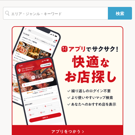
ー
フライドポテト
ソーセージ
うどん
天ぷら
焼きそば
チャンポン
大宮駅 × 居酒屋
大宮駅 × 和食
さいたま新都心駅
埼玉のグルメランキング
検索
もつ鍋
ピザ
焼売
デザート
その他設備
※ご不明点等、お気軽に店舗へご連絡ください。
大宮駅 × 和風
大宮駅 × 日本料理・懐石・割烹
埼玉の居酒屋ランキング
その他
和食
埼玉
大宮・さいたま新都心のグルメランキング
飲み放題
なし ：飲み放題付きコースはご用意しておりません。
日本料理・懐石・割烹
埼玉 × 居酒屋
大宮・さいたま新都心の居酒屋ランキング
食べ放題
なし ：当店では食べ放題プランはご用意しておりません。
大宮・さいたま新都心 × 和食
埼玉 × 和風
大宮駅のグルメランキング
お酒
カクテル充実、焼酎充実、日本酒充実
お子様連れ
お子様連れ歓迎 ：ご家族でのご来店心よりお待ちしております
大宮・さいたま新都心 × 日本料理・懐石・割烹
埼玉 × 和食
大宮駅の居酒屋ランキング
♪
大宮駅 × 和食
埼玉 × 日本料理・懐石・割烹
ウェディン
ご要望、ご相談等お気軽にお問い合わせください。
グパーティ
ー二次会
大宮駅 × 日本料理・懐石・割烹
備考
－