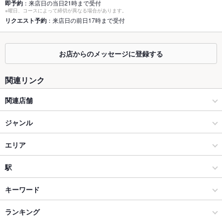
即予約
：来店日の当日21時まで受付
※曜日、コースによって締切が異なる場合があります。
座敷
あり ：ごゆっくりお食事ができます。
リクエスト予約
：来店日の前日17時まで受付
掘りごたつ
あり ：足を伸ばしておくつろぎいただけます。
カウンター
なし
お店からのメッセージに登録する
ソファー
なし
関連リンク
テラス席
なし
関連店舗
貸切
貸切不可 ：応相談
すし屋銀蔵 川口店
ジャンル
設備
すし屋 銀蔵 赤羽店
居酒屋
エリア
Wi-Fi
あり
鍛冶屋文蔵 赤羽店
和風
大宮駅
駅
バリアフリ
なし ：お承り致します。詳細は店舗へ御電話ください♪
ー
鍛冶屋 文蔵 市ヶ谷店
大宮・さいたま新都心 × 居酒屋
大宮駅 × 居酒屋
大宮駅
キーワード
駐車場
なし ：なし
大宮・さいたま新都心 × 和風
大宮駅 × 和風
北大宮駅
ランキング
からあげ
お茶漬け
馬刺し
塩辛
モツ煮込み
エビ料理
にんにく料理
英語メニュ
あり