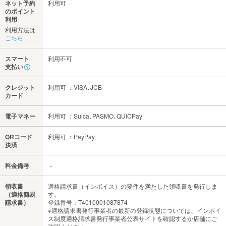
ネット予約
利用可
のポイント
利用
利用方法は
こちら
スマート
利用不可
支払い
クレジット
利用可 ：VISA､JCB
カード
電子マネー
利用可 ：Suica､PASMO､QUICPay
QRコード
利用可 ：PayPay
決済
料金備考
－
領収書
適格請求書（インボイス）の要件を満たした領収書を発行しま
（適格簡易
す。
請求書）
登録番号：T4010001087874
※適格請求書発行事業者の最新の登録状態については、インボイ
ス制度適格請求書発行事業者公表サイトを確認するか店舗にご