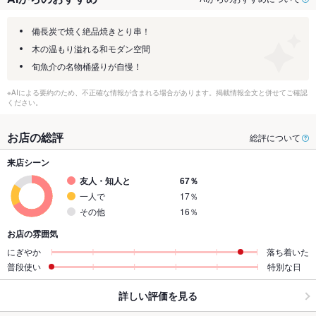
備長炭で焼く絶品焼きとり串！
木の温もり溢れる和モダン空間
旬魚介の名物桶盛りが自慢！
※AIによる要約のため、不正確な情報が含まれる場合があります。掲載情報全文と併せてご確認
ください。
お店の総評
総評について
来店シーン
友人・知人と
67％
一人で
17％
その他
16％
お店の雰囲気
にぎやか
落ち着いた
普段使い
特別な日
詳しい評価を見る