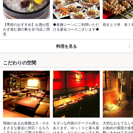
【季節のおすすめ】お酒が思
◆各種シーンにご利用いただ
焼きとり串　各１
わず進む酒の肴を全10品ご用
ける宴会コースございます◆
意
料理を見る
こだわりの空間
情緒のあるお座敷は大・小さ
モダンな内装のテーブル席も
大切なおもてなし
まざまな宴会に対応！もちろ
あります。ゆっくりと落ち着
お勧めの個室が多
ん足をおろして寛げる掘りご
けます。どんなシーンでも対
数にあわせて大小