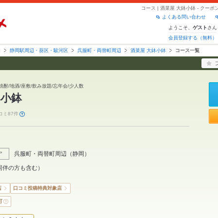
コース | 酒菜屋 大鉢小鉢 - ク
よくある問い合わせ
ようこそ、
さん
ゲスト
会員登録する（無料）
岡
静岡駅周辺・葵区・駿河区
呉服町・両替町周辺
酒菜屋 大鉢小鉢
コース一覧
/焼酎/地酒/座敷/飲み放題/忘年会/少人数
鉢小鉢
コミ87件
呉服町・両替町周辺
（
静岡
）
ア
同伴の方も含む）
店
口コミ投稿特典対象店
可