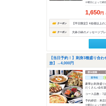
※曜日によって締
1,650
円
【平日限定】4名様以上の
クーポン
大鉢小鉢のメッセージプレー
クーポン
【当日予約！】刺身3種盛り合わせ
放】→4,000円
豪華お刺身盛り
だくさん♪会社
コース品数：7
予約締切：来店
※曜日によって締