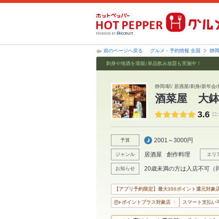
前のページへ戻る
グルメ・予約情報 全国
静
刺身や地酒を堪能♪単品飲み放題も実施中！
静岡/駅/ 居酒屋/刺身/新年会
酒菜屋 大
3.6
口
2001～3000円
予算
居酒屋
創作料理
ジャンル
エリ
20歳未満の方は入店不可（
お知らせ
【アプリ予約限定】最大350ポイント還元対象
ポイントプラス対象店
スマート支払い