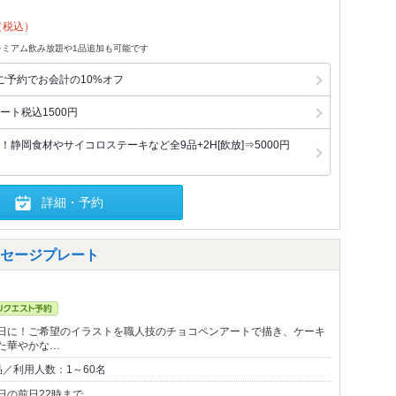
（税込）
レミアム飲み放題や1品追加も可能です
ご予約でお会計の10%オフ
ト税込1500円
静岡食材やサイコロステーキなど全9品+2H[飲放]⇒5000円
詳細・予約
ッセージプレート
日に！ご希望のイラストを職人技のチョコペンアートで描き、ケーキ
た華やかな…
／利用人数：1～60名
日の前日22時まで