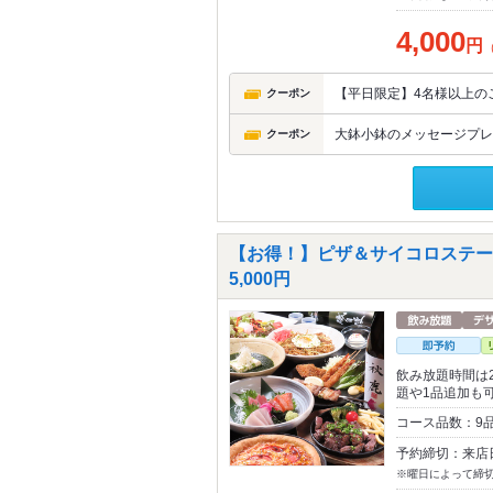
4,000
円
【平日限定】4名様以上の
クーポン
大鉢小鉢のメッセージプレー
クーポン
【お得！】ピザ＆サイコロステーキ
5,000円
飲み放題時間は
題や1品追加も
コース品数：9品
予約締切：来店
※曜日によって締