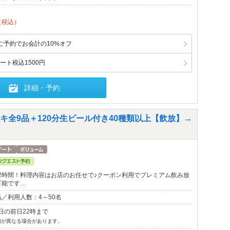
（税込）
ご予約でお会計の10%オフ
ト税込1500円
詳細・予約
全9品＋120分生ビール付き40種類以上【飲放】→
2時間！料理内容はお店のお任せで♪クーポン利用でプレミアム飲み放
可能です…
／利用人数：4～50名
日の前日22時まで
切が異なる場合があります。