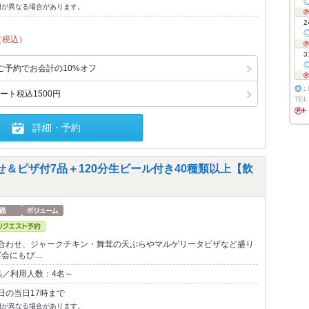
切が異なる場合があります。
2
（税込）
3
ご予約でお会計の10%オフ
◎
：
ト税込1500円
TEL
詳細・予約
＆ピザ付7品＋120分生ビール付き40種類以上【飲
合わせ、ジャークチキン・舞茸の天ぷらやマルゲリータピザなど盛り
宴会にもぴ…
品／利用人数：4名～
日の当日17時まで
切が異なる場合があります。