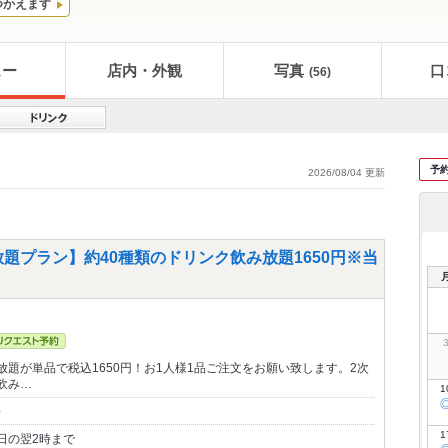
つかえます
ュー
店内・外観
写真
口
(56)
予
2026/08/04 更新
放題プラン】約40種類のドリンク飲み放題1650円※当
放題が単品で税込1650円！お1人様1品ご注文をお願い致します。2次
飲み…
1
～
1
日の翌2時まで