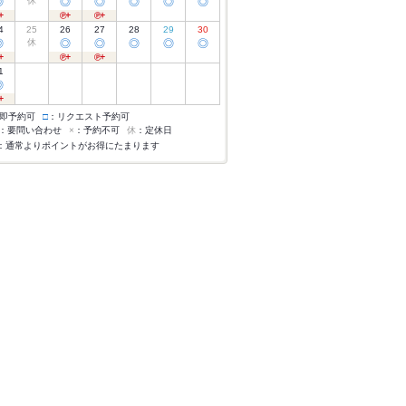
◎
休
◎
◎
◎
◎
◎
4
25
26
27
28
29
30
◎
休
◎
◎
◎
◎
◎
1
◎
即予約可
□
：リクエスト予約可
：要問い合わせ
×
：予約不可
休
：定休日
：通常よりポイントがお得にたまります