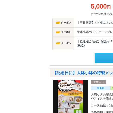
5,000
円
クーポン利用でプ
【平日限定】4名様以上の
クーポン
大鉢小鉢のメッセージプレー
クーポン
【歓送迎会限定】超豪華！！
クーポン
(税込)
【記念日に】大鉢小鉢の特製メ
大切な方の記念
やアイスを添え
コース品数：1品
予約締切：来店