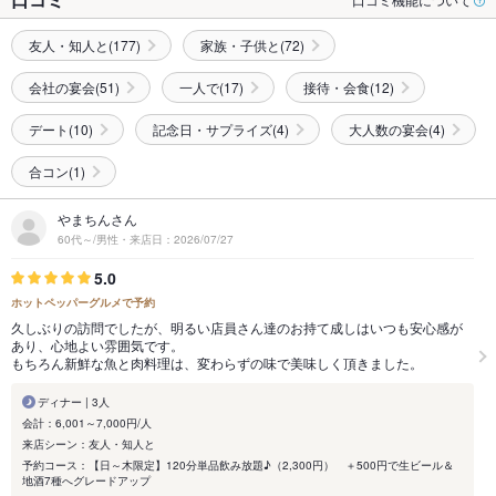
友人・知人と(177)
家族・子供と(72)
会社の宴会(51)
一人で(17)
接待・会食(12)
デート(10)
記念日・サプライズ(4)
大人数の宴会(4)
合コン(1)
やまちんさん
60代～/男性・来店日：2026/07/27
5.0
ホットペッパーグルメで予約
久しぶりの訪問でしたが、明るい店員さん達のお持て成しはいつも安心感が
あり、心地よい雰囲気です。
もちろん新鮮な魚と肉料理は、変わらずの味で美味しく頂きました。
ディナー | 3人
会計：6,001～7,000円/人
来店シーン：友人・知人と
予約コース：【日～木限定】120分単品飲み放題♪（2,300円） ＋500円で生ビール＆
地酒7種へグレードアップ