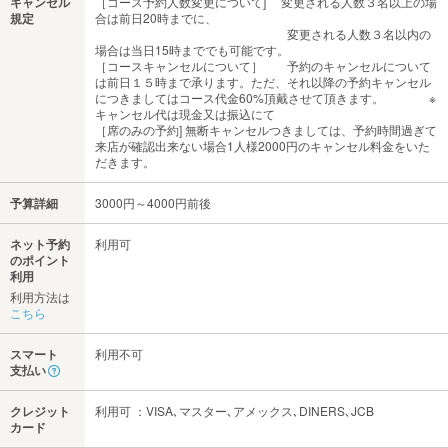
キャンセル
［コース予約人数変更について] 変更される人数３名以上の場
規定
合は前日20時までに、
変更される人数３名以内の
場合は当日15時まででも可能です。
［コースキャンセルについて］ 予約のキャンセルについて
は前日１５時まで承ります。ただ、それ以降の予約キャンセル
につきましてはコース代金60%頂戴させて頂きます。 ※
キャンセル代は現金又は振込にて
［席のみの予約] 無断キャンセルつきましては、予約時間過ぎて
来店が確認出来ない場合1人様2000円のキャンセル料金をいた
だきます。
予算詳細
3000円～4000円前後
ネット予約
利用可
のポイント
利用
利用方法は
こちら
スマート
利用不可
支払い
クレジット
利用可 ：VISA､マスター､アメックス､DINERS､JCB
カード