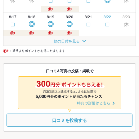
休
休
休
□
□
□
◎
8/17
8/18
8/19
8/20
8/21
8/22
8/23
休
□
◎
◎
◎
□
□
8/24
8/25
8/26
8/27
8/28
8/29
8/30
他の日付を見る
休
◎
◎
◎
◎
◎
□
：通常よりポイントがお得にたまります
8/31
9/1
9/2
9/3
9/4
9/5
9/6
口コミ&写真の投稿・掲載で
休
◎
◎
◎
◎
◎
◎
9/7
9/8
9/9
9/10
9/11
9/12
9/13
休
◎
◎
◎
◎
◎
◎
口コミを投稿する