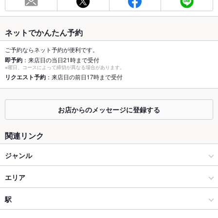
総席数
66席(飲み放題付各種宴会コースを多数ご用意)
最大宴会収
70人(36名様までの掘り座敷有ります！)
ネットでかんたん予約
容人数
ご予約ならネット予約が便利です。
個室
なし ：28名～36名様までの大座敷１室があります。
即予約
：来店日の当日21時まで受付
※曜日、コースによって締切が異なる場合があります。
座敷
リクエスト予約
：来店日の前日17時まで受付
なし ：店内奥の36席のほり座敷は、4・6・8・12名～36名まで
人数に応じてレイアウト変更ＯＫ！
掘りごたつ
あり ：店内奥の36席のほり座敷は、4・6・8・12名～36名まで
お店からのメッセージに登録する
人数に応じてレイアウト変更ＯＫ！
カウンター
あり
関連リンク
ソファー
なし
ジャンル
テラス席
なし
居酒屋
エリア
貸切
貸切不可 ：28名以上で座敷個室の貸切OK。人数、ご予算等、
和風
紙屋町・基町
駅
お問合せ下さい。
設備