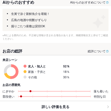
AIからのおすすめ
AIからのおすすめについて
生簀で泳ぐ新鮮魚介を堪能！
広島の地酒や焼酎がずらり
掘りごたつ座敷は貸切OK
※AIによる要約のため、不正確な情報が含まれる場合があります。掲載情報全文と併せてご確認
ください。
お店の総評
総評について
来店シーン
友人・知人と
52％
家族・子供と
18％
その他
30％
お店の雰囲気
にぎやか
落ち着いた
普段使い
特別な日
詳しい評価を見る