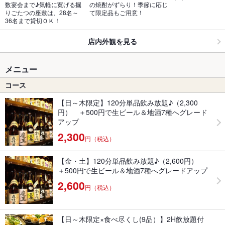
数宴会まで♪気軽に寛げる掘
の焼酎がずらり！季節に応じ
りごたつの座敷は、28名～
て限定品もご用意！
36名まで貸切ＯＫ！
店内外観を見る
メニュー
コース
【日～木限定】120分単品飲み放題♪（2,300
円） ＋500円で生ビール＆地酒7種へグレード
アップ
2,300
円（税込）
【金・土】120分単品飲み放題♪（2,600円）
＋500円で生ビール＆地酒7種へグレードアップ
2,600
円（税込）
【日～木限定×食べ尽くし(9品）】2H飲放題付