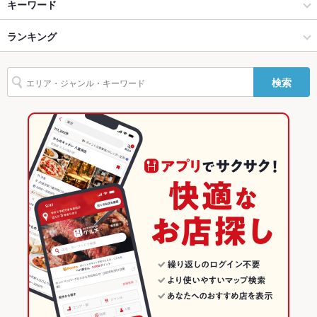
広島市（広島市中心部） × 居酒屋
紙屋町・基町 × 居酒屋
紙屋町西駅
キーワード
Wi-Fi
なし
広島市（広島市中心部） × 和風
紙屋町・基町 × 和風
原爆ドーム前駅
ランキング
手羽先
からあげ
炉ばた焼き・炙り焼き
エビ料理
カキ料理・オイスター
バリアフリ
なし
刺身
フライドポテト
天ぷら
牛すじ
焼きそば
つくね
鶏皮
ー
紙屋町西駅 × 居酒屋
紙屋町・基町 × 創作料理
本通駅
広島のグルメランキング
検索
ステーキ
餃子
牛タン
デザート
駐車場
なし ：近隣にパーキングがあります。
紙屋町西駅 × 和風
紙屋町・基町 × 和風
広島の居酒屋ランキング
英語メニュ
あり
創作料理
広島
広島市（広島市中心部）のグルメランキング
ー
和風
広島 × 居酒屋
広島市（広島市中心部）の居酒屋ランキング
その他設備
－
その他
広島市（広島市中心部） × 創作料理
広島 × 和風
紙屋町・基町のグルメランキング
飲み放題
あり ：飲み放題付コース4000円～ご用意。単品飲み放題
1700(抜)も有
広島市（広島市中心部） × 和風
広島 × 創作料理
紙屋町・基町の居酒屋ランキング
食べ放題
なし ：ございませんがたっぷり愉しめる広島食べ尽くしコース
紙屋町西駅 × 創作料理
広島 × 和風
4500円がおすすめです
紙屋町西駅 × 和風
お酒
カクテル充実、焼酎充実、日本酒充実