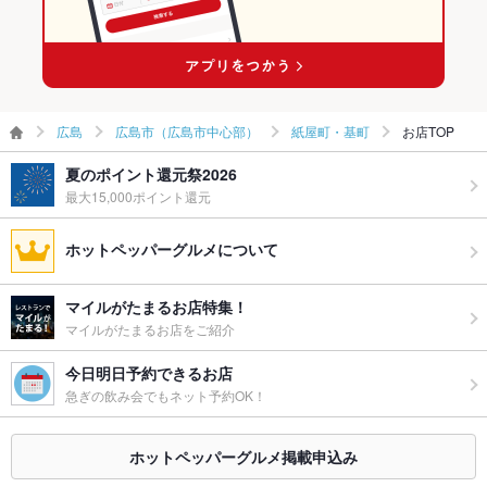
お子様連れ
お子様連れOK ：ご家族連れの方にも人気！お子様連れもお待
ちしております。
ウェディン
お時間、人数、ご予算等お気軽にお問合せ下さい。
グパーティ
ー二次会
広島
広島市（広島市中心部）
紙屋町・基町
お店TOP
備考
突き出しの提供は有りません
夏のポイント還元祭2026
最大15,000ポイント還元
ホットペッパーグルメについて
マイルがたまるお店特集！
マイルがたまるお店をご紹介
今日明日予約できるお店
急ぎの飲み会でもネット予約OK！
ホットペッパーグルメ掲載申込み