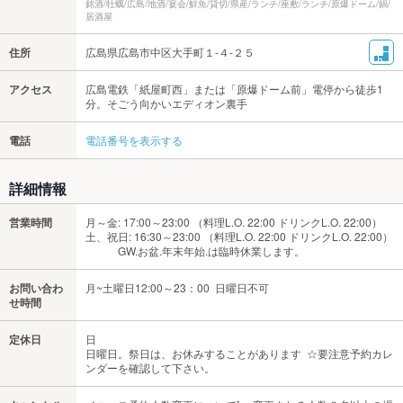
銘酒/牡蠣/広島/地酒/宴会/鮮魚/貸切/県産/ランチ/座敷/ランチ/原爆ドーム/鍋/
居酒屋
住所
広島県広島市中区大手町１-４-２５
アクセス
広島電鉄「紙屋町西」または「原爆ドーム前」電停から徒歩1
分。そごう向かいエディオン裏手
電話
電話番号を表示する
詳細情報
営業時間
月～金: 17:00～23:00 （料理L.O. 22:00 ドリンクL.O. 22:00）
土、祝日: 16:30～23:00 （料理L.O. 22:00 ドリンクL.O. 22:00）
GW.お盆.年末年始.は臨時休業します。
お問い合わ
月~土曜日12:00～23：00 日曜日不可
せ時間
定休日
日
日曜日。祭日は、お休みすることがあります ☆要注意予約カレ
ンダーを確認して下さい。