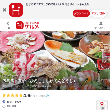
はじめてのアプリ予約で最大
1,000円分ポイントもらえる
ダウンロード
アプリで開く
一覧
マイメニュー
居酒屋 | 紙屋町・基町 | 広島県
広島酒呑童子（ひろしましゅてんどうじ）
広島・瀬戸内料理と地酒が豊富な和風居酒屋
4.6
389
口コミ
件
4001～5000円
本日休業