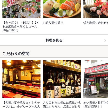
【食べ尽くし（10品）】2H
お造り豪快盛り
焼き鳥盛り合わせ
飲放広島食べ尽くしコース 
10品5500円
料理を見る
こだわりの空間
【各種ご宴会承ります】各テ
入り口わきの棚には広島の地
赤い看板と提灯と
ーブルは、少グループ～大人
酒はもちろん、店主こだわり
(鬼)が目印！！