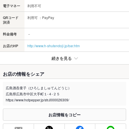
電子マネー
利用不可
QRコード
利用可 ：PayPay
決済
料金備考
－
お店のHP
http://www.h-shutendoji.jp/bar.htm
続きを見る
たばこ
お店の情報をシェア
禁煙・喫煙
全席禁煙
店内全面禁煙にさせていただきます。店外にて喫煙所を設けて
広島酒呑童子（ひろしましゅてんどうじ）
いますのでお願いします。
広島県広島市中区大手町１-４-２５
喫煙専用室
https://www.hotpepper.jp/strJ000026309/
なし
※2020年4月1日～受動喫煙対策に関する法律が施行されています。正しい情報はお店へお問い
お店情報をコピー
合わせください。
お席