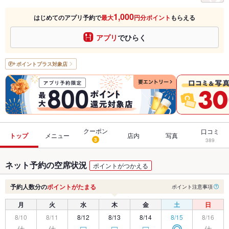
1,000
はじめてのアプリ予約で
最大
円分ポイント
もらえる
アプリ
でひらく
ポイントプラス
対象店
クーポン
口コミ
トップ
メニュー
店内
写真
3
389
ネット予約の空席状況
ポイントがつかえる
予約人数分の
ポイントがたまる
ポイント注意事項
月
火
水
木
金
土
日
8/10
8/11
8/12
8/13
8/14
8/15
8/16