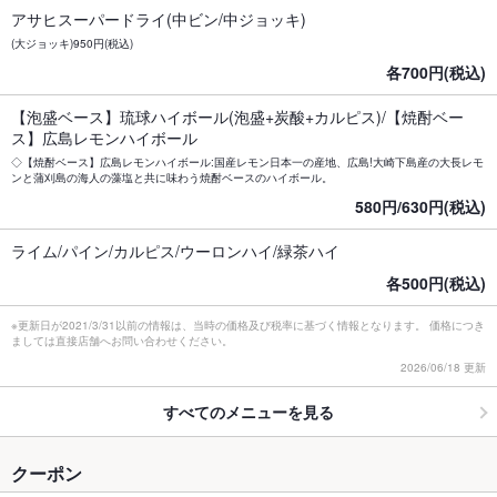
アサヒスーパードライ(中ビン/中ジョッキ)
(大ジョッキ)950円(税込)
各700円(税込)
【泡盛ベース】琉球ハイボール(泡盛+炭酸+カルピス)/【焼酎ベー
ス】広島レモンハイボール
◇【焼酎ベース】広島レモンハイボール:国産レモン日本一の産地、広島!大崎下島産の大長レモ
ンと蒲刈島の海人の藻塩と共に味わう焼酎ベースのハイボール。
580円/630円(税込)
ライム/パイン/カルピス/ウーロンハイ/緑茶ハイ
各500円(税込)
※更新日が2021/3/31以前の情報は、当時の価格及び税率に基づく情報となります。 価格につき
ましては直接店舗へお問い合わせください。
2026/06/18 更新
すべてのメニューを見る
クーポン