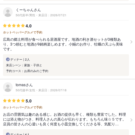
くーちゃんさん
50代前半/男性・来店日：2026/07/21
4.0
ホットペッパーグルメで予約
広島の郷土料理が食べられる居酒屋です。地酒の利き酒セットが3種類あ
り、3つ頼むと地酒が9銘柄楽しめます。小鰯のお作り、牡蠣の天ぷら美味
です。
ディナー | 2人
来店シーン：家族・子供と
予約コース：お席のみのご予約
tomasさん
50代後半/女性・来店日：2026/07/18
5.0
ホットペッパーグルメで予約
お店の雰囲気は趣のある感じ。お酒の提供も早く、種類も豊富でした。料理
には添え物がつき、料理人さんの真心が伝わります。もちろん味☆５です。
店員の皆さんの心遣いも良く何度も小皿交換してくださる等、気配り…
ディナー | 4人