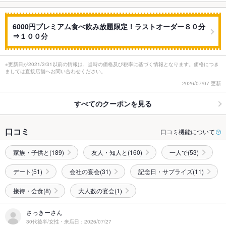
6000円プレミアム食べ飲み放題限定！ラストオーダー８０分
⇒１００分
※更新日が2021/3/31以前の情報は、当時の価格及び税率に基づく情報となります。価格につき
ましては直接店舗へお問い合わせください。
2026/07/07 更新
すべてのクーポンを見る
口コミ
口コミ機能について
家族・子供と(189)
友人・知人と(160)
一人で(53)
デート(51)
会社の宴会(31)
記念日・サプライズ(11)
接待・会食(8)
大人数の宴会(1)
さっきーさん
30代後半/女性・来店日：2026/07/27