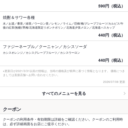
590円（税込）
焼酎＆サワー各種
水／お湯／番茶／緑茶／ウーロン茶／レモン／ライム／巨峰/梅/グレープフルーツ/カルピス/午
後の紅茶(無糖)/男梅/北海道限定リボンナポリン／北海道夕張メロン／北海道ハスカップ
440円（税込）
ファジーネーブル／クーニャン／カシスソーダ
カシスオレンジ／カシスグレープフルーツ／カシスウーロン
440円（税込）
※更新日が2021/3/31以前の情報は、当時の価格及び税率に基づく情報となります。 価格につき
ましては直接店舗へお問い合わせください。
2026/07/08 更新
すべてのメニューを見る
クーポン
クーポンの利用条件・有効期限は詳細をご確認ください。クーポンのご利用時
は、必ず詳細画面をお店にご提示ください。