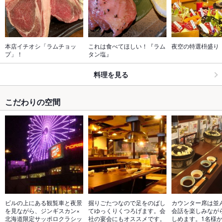
本店イチオシ「ラムチョッ
これは食べてほしい！『ラム
夜空の特選枡盛り
プ」！
タン塩』
料理を見る
こだわりの空間
ビルの上にある観覧車と夜景
掘りごたつなので足をのばし
カウンター席は並
を見ながら、ジンギスカン×
てゆっくりくつろげます。会
会話を楽しみなが
北海道限定サッポロクラシッ
社の宴会にもオススメです。
しめます。1名様