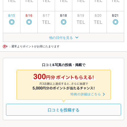
TEL
TEL
TEL
TEL
TEL
TEL
TEL
8/15
8/16
8/17
8/18
8/19
8/20
8/21
TEL
TEL
TEL
◎
◎
◎
◎
8/22
8/23
8/24
8/25
8/26
8/27
8/28
他の日付を見る
TEL
◎
◎
◎
◎
◎
◎
：通常よりポイントがお得にたまります
8/29
8/30
8/31
9/1
9/2
9/3
9/4
口コミ&写真の投稿・掲載で
◎
◎
◎
◎
◎
◎
◎
9/5
9/6
9/7
9/8
9/9
9/10
9/11
◎
◎
◎
◎
◎
◎
◎
口コミを投稿する