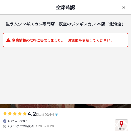
はじめてのアプリ予約で最大
1,000円分ポイントもらえる
空席確認
ダウンロード
アプリで開く
生ラムジンギスカン専門店 夜空のジンギスカン 本店
（北海道）
一覧
マイメニュー
空席情報の取得に失敗しました。一度画面を更新してください。
焼肉・ホルモン | すすきの駅 | 北海道
生ラムジンギスカン専門店 夜空のジンギスカン 本店
すすきの中心街のネオン夜景を見ながら…
4.2
524
口コミ
件
4001～5000円
ただいま営業時間外
17:00～翌1:00