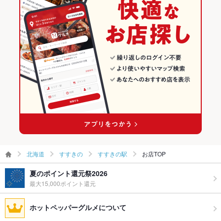
すすきの駅のグルメランキング
食べ放題
あり ：オーストラリア産の生ラムが食べ放題！
すすきの駅の焼肉・ホルモンランキング
お酒
カクテル充実、焼酎充実、日本酒充実
お子様連れ
お子様連れOK
ウェディン
－
グパーティ
ー二次会
備考
NET予約はお店からのお電話またはメールでの確認後に予約が
確定致します。
北海道
すすきの
すすきの駅
お店TOP
夏のポイント還元祭2026
最大15,000ポイント還元
ホットペッパーグルメについて