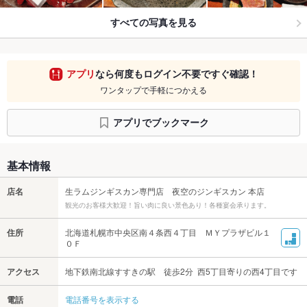
すべての写真を見る
アプリ
なら何度もログイン不要ですぐ確認！
ワンタップで手軽につかえる
アプリでブックマーク
基本情報
店名
生ラムジンギスカン専門店 夜空のジンギスカン 本店
観光のお客様大歓迎！旨い肉に良い景色あり！各種宴会承ります。
住所
北海道札幌市中央区南４条西４丁目 ＭＹプラザビル１
０Ｆ
アクセス
地下鉄南北線すすきの駅 徒歩2分 西5丁目寄りの西4丁目です
電話
電話番号を表示する