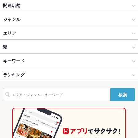
テラス席
なし
関連店舗
貸切
貸切不可
夜空のジンギスカン
ジャンル
夜景がきれ
あり
夜空のジンギスカン2号店
焼肉・ホルモン
エリア
いなお席
設備
焼肉
すすきの駅
駅
Wi-Fi
なし
すすきの × 焼肉・ホルモン
すすきの駅 × 焼肉・ホルモン
すすきの駅
キーワード
バリアフリ
なし
ー
すすきの × 焼肉
すすきの駅 × 焼肉
狸小路駅
ランキング
冷麺
ジンギスカン
ラムチョップ
デザート
駐車場
なし
すすきの駅 × 焼肉・ホルモン
北海道
豊水すすきの駅
北海道のグルメランキング
検索
英語メニュ
あり
すすきの駅 × 焼肉
北海道 × 焼肉・ホルモン
北海道の焼肉・ホルモンランキング
ー
その他設備
－
北海道 × 焼肉
すすきののグルメランキング
その他
すすきのの焼肉・ホルモンランキング
飲み放題
あり ：サッポロクラシック生が飲み放題です♪