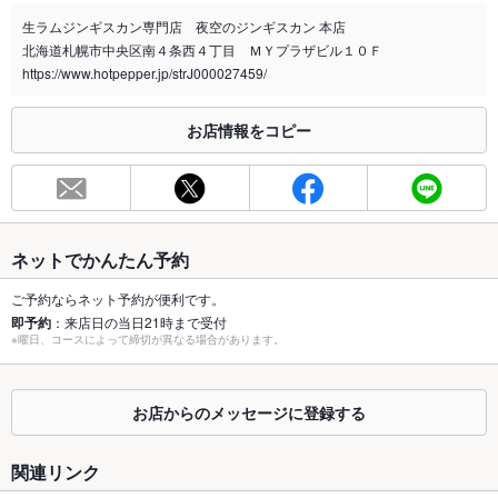
生ラムジンギスカン専門店 夜空のジンギスカン 本店
喫煙専用室
なし
北海道札幌市中央区南４条西４丁目 ＭＹプラザビル１０Ｆ
https://www.hotpepper.jp/strJ000027459/
※2020年4月1日～受動喫煙対策に関する法律が施行されています。正しい情報はお店へお問い
合わせください。
お店情報をコピー
お席
総席数
20席
最大宴会収
16人
容人数
ネットでかんたん予約
個室
なし
ご予約ならネット予約が便利です。
即予約
：来店日の当日21時まで受付
座敷
なし
※曜日、コースによって締切が異なる場合があります。
掘りごたつ
あり ：3名様から
お店からのメッセージに登録する
カウンター
あり
ソファー
なし
関連リンク