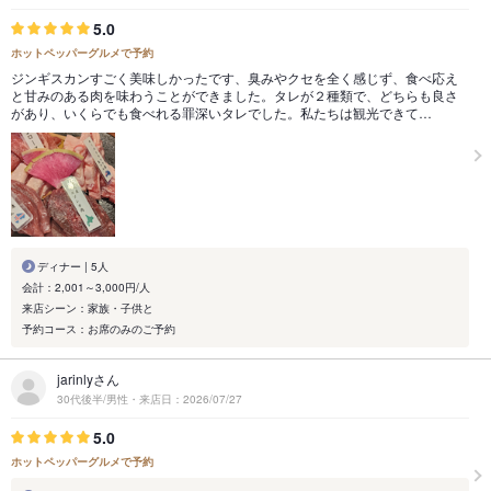
5.0
ホットペッパーグルメで予約
ジンギスカンすごく美味しかったです、臭みやクセを全く感じず、食べ応え
と甘みのある肉を味わうことができました。タレが２種類で、どちらも良さ
があり、いくらでも食べれる罪深いタレでした。私たちは観光できて…
ディナー | 5人
会計：2,001～3,000円/人
来店シーン：家族・子供と
予約コース：お席のみのご予約
jarinlyさん
30代後半/男性・来店日：2026/07/27
5.0
ホットペッパーグルメで予約