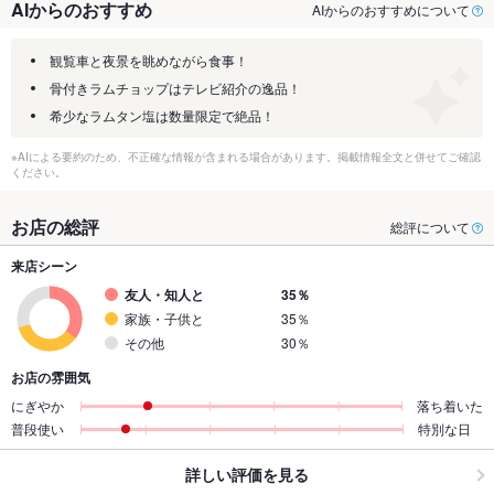
AIからのおすすめ
AIからのおすすめについて
観覧車と夜景を眺めながら食事！
骨付きラムチョップはテレビ紹介の逸品！
希少なラムタン塩は数量限定で絶品！
※AIによる要約のため、不正確な情報が含まれる場合があります。掲載情報全文と併せてご確認
ください。
お店の総評
総評について
来店シーン
友人・知人と
35％
家族・子供と
35％
その他
30％
お店の雰囲気
にぎやか
落ち着いた
普段使い
特別な日
詳しい評価を見る