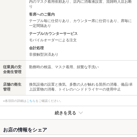
内のマスク着用依頼あり、店内に消毒液設置、混雑時入店お断
り
客席へのご案内
テーブル毎に仕切りあり、カウンター席に仕切りあり、席毎に
一定間隔あり
テーブル/カウンターサービス
モバイルオーダーによる注文
会計処理
非接触型決済あり
従業員の安
勤務時の検温、マスク着用、頻繁な手洗い
全衛生管理
店舗の衛生
換気設備の設置と換気、多数の人が触れる箇所の消毒、備品/卓
管理
上設置物の消毒、トイレのハンドドライヤーの使用中止
※各項目の詳細は
こちら
をご確認ください。
続きを見る
たばこ
お店の情報をシェア
禁煙・喫煙
全席禁煙