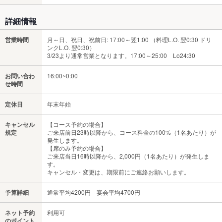
詳細情報
営業時間
月～日、祝日、祝前日: 17:00～翌1:00 （料理L.O. 翌0:30 ドリ
ンクL.O. 翌0:30）
3/23より通常営業となります。17:00～25:00 Lo24:30
お問い合わ
16:00~0:00
せ時間
定休日
年末年始
キャンセル
【コース予約の場合】
規定
ご来店前日23時以降から、コース料金の100%（1名あたり）が
発生します。
【席のみ予約の場合】
ご来店当日16時以降から、2,000円（1名あたり）が発生しま
す。
キャンセル・変更は、期限前にご連絡お願いします。
予算詳細
通常平均4200円 宴会平均4700円
ネット予約
利用可
のポイント