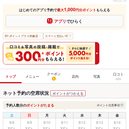
1,000
はじめてのアプリ予約で
最大
円分ポイント
もらえる
アプリ
でひらく
ポイントプラス
対象店
スマート支払い可
クーポン
口コミ
トップ
メニュー
店内
写真
1
524
ネット予約の空席状況
ポイントがつかえる
予約人数分の
ポイントがたまる
ポイント注意事項
土
日
月
火
水
木
金
8/8
8/9
8/10
8/11
8/12
8/13
8/14