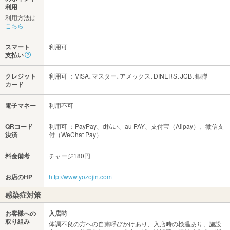
利用
利用方法は
こちら
スマート
利用可
支払い
クレジット
利用可 ：VISA､マスター､アメックス､DINERS､JCB､銀聯
カード
電子マネー
利用不可
QRコード
利用可 ：PayPay、d払い、au PAY、支付宝（Alipay）、微信支
決済
付（WeChat Pay）
料金備考
チャージ180円
お店のHP
http://www.yozojin.com
感染症対策
お客様への
入店時
取り組み
体調不良の方への自粛呼びかけあり、入店時の検温あり、施設