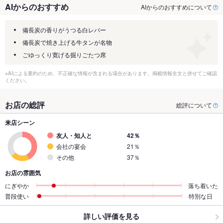
AIからのおすすめ
AIからのおすすめについて
備長炭の香りがうつる白レバー
備長炭で焼き上げる牛タンが名物
ごゆっくり寛げる掘りごたつ席
※AIによる要約のため、不正確な情報が含まれる場合があります。掲載情報全文と併せてご確認
ください。
お店の総評
総評について
来店シーン
友人・知人と
42％
会社の宴会
21％
その他
37％
お店の雰囲気
にぎやか
落ち着いた
普段使い
特別な日
詳しい評価を見る