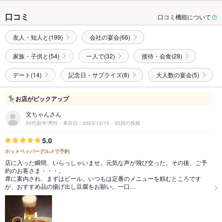
口コミ
口コミ機能について
友人・知人と(199)
会社の宴会(66)
家族・子供と(54)
一人で(32)
接待・会食(28)
デート(14)
記念日・サプライズ(8)
大人数の宴会(5)
お店がピックアップ
文ちゃんさん
50代前半/男性・来店日：2025/12/15・35回の投稿
5.0
ホットペッパーグルメで予約
店に入った瞬間、いらっしゃいませ。元気な声が飛び交った。その後、ご予
約のお客さま・・・。
席に案内され、まずはビール。いつもは定番のメニューを頼むところです
が、おすすめ品の揚げ出し豆腐をお願い。一口…