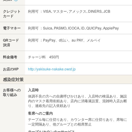
クレジット
利用可 ：VISA､マスター､アメックス､DINERS､JCB
カード
電子マネー
利用可 ：Suica､PASMO､ICOCA､iD､QUICPay､ApplePay
QRコード
利用可 ：PayPay、d払い、au PAY、メルペイ
決済
料金備考
チャージ料 450円
お店のHP
http://yakisuke-nakake.owst.jp
感染症対策
お客様への
入店時
取り組み
体調不良の方への自粛呼びかけあり、入店時の検温あり、施設
内のマスク着用依頼あり、店内に消毒液設置、混雑時入店お断
り、連絡先の記入依頼あり
客席へのご案内
テーブル毎に仕切りあり、カウンター席に仕切りあり、席毎に
一定間隔あり、他グループとの相席禁止
テーブル/カウンターサービス