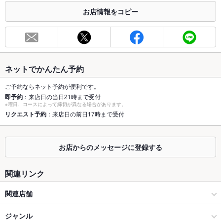
合わせください。
お店情報をコピー
お席
総席数
60席(喫煙可)
最大宴会収
30人
容人数
ネットでかんたん予約
個室
なし ：半個室掘りごたつ席ございます。
ご予約ならネット予約が便利です。
即予約
：来店日の当日21時まで受付
※曜日、コースによって締切が異なる場合があります。
座敷
なし ：掘りごたつ席ございます／喫煙可
リクエスト予約
：来店日の前日17時まで受付
掘りごたつ
あり ：4名席×4ございます／喫煙可
カウンター
あり ：喫煙可、広々としたカウンター席
お店からのメッセージに登録する
ソファー
なし ：ございません。
関連リンク
テラス席
なし ：ございません。
関連店舗
貸切
貸切不可 ：原則店舗貸切は受け付けておりません。人数などは
鶏 かんのや
ジャンル
お気軽にご相談下さい。