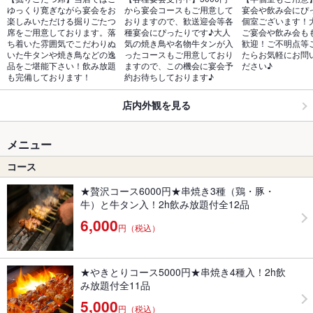
ゆっくり寛ぎながら宴会をお
から宴会コースもご用意して
宴会や飲み会にぴ
楽しみいただける掘りごたつ
おりますので、歓送迎会等各
個室ございます！
席をご用意しております。落
種宴会にぴったりです♪大人
ご宴会や飲み会も
ち着いた雰囲気でこだわりぬ
気の焼き鳥や名物牛タンが入
歓迎！ご不明点等
いた牛タンや焼き鳥などの逸
ったコースもご用意しており
たらお気軽にお問
品をご堪能下さい！飲み放題
ますので、この機会に宴会予
ださい♪
も完備しております！
約お待ちしております♪
店内外観を見る
メニュー
コース
★贅沢コース6000円★串焼き3種（鶏・豚・
牛）と牛タン入！2h飲み放題付全12品
6,000
円（税込）
★やきとりコース5000円★串焼き4種入！2h飲
み放題付全11品
5,000
円（税込）