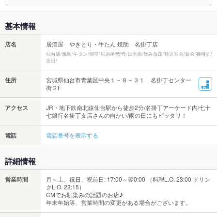
基本情報
店名
居酒屋 やきとり・牛たん 焼助 名掛丁店
仙台駅/焼鳥/牛タン/個室/居酒屋/喫煙/日本酒/飲み放題/歓送迎会/宴会/接待/記
念日/
住所
宮城県仙台市青葉区中央１－８－３１ 名掛丁センター
街２F
アクセス
JR・地下鉄南北線仙台駅から徒歩2分/名掛丁アーケード内/七十
七銀行名掛丁支店さんの向かい/雨の日にもピッタリ！
電話
電話番号を表示する
詳細情報
営業時間
月～土、祝日、祝前日: 17:00～翌0:00 （料理L.O. 23:00 ドリン
クL.O. 23:15）
CMでお馴染みの話題のお店♪
年末年始等、営業時間の変更がある場合がございます。