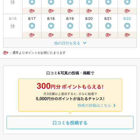
休
◎
◎
◎
◎
◎
◎
8/16
8/17
8/18
8/19
8/20
8/21
8/22
休
◎
◎
◎
◎
◎
◎
8/23
8/24
8/25
8/26
8/27
8/28
8/29
他の日付を見る
休
◎
◎
◎
◎
◎
◎
：通常よりポイントがお得にたまります
8/30
8/31
9/1
9/2
9/3
9/4
9/5
口コミ&写真の投稿・掲載で
休
◎
◎
◎
◎
◎
◎
9/6
9/7
9/8
9/9
9/10
9/11
9/12
休
◎
◎
◎
◎
◎
◎
口コミを投稿する