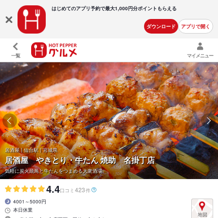
はじめてのアプリ予約で最大
1,000円分ポイントもらえる
ダウンロード
アプリで開く
一覧
マイメニュー
居酒屋 | 仙台駅 | 宮城県
居酒屋 やきとり・牛たん 焼助 名掛丁店
気軽に炭火焼鳥と牛たんをつまめる大衆酒場
4.4
423
口コミ
件
4001～5000円
本日休業