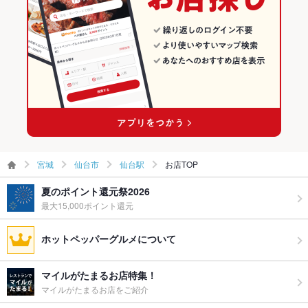
ウェディン
ウエディングパーティー・二次会承ります。詳細はお店迄気軽
グパーティ
にご連絡ください。
仙台駅 × 和食
宮城 × 焼き鳥・鶏料理
ー二次会
仙台駅 × 焼き鳥・鶏料理
備考
歓送迎会、宴会、デート、女子会、合コン、ご家族利用など、
様々な利用シーンに対応しております！
宮城
仙台市
仙台駅
お店TOP
夏のポイント還元祭2026
最大15,000ポイント還元
ホットペッパーグルメについて
マイルがたまるお店特集！
マイルがたまるお店をご紹介