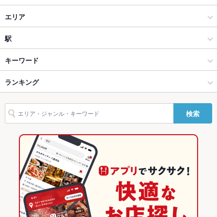
設備
居酒屋 やきとり・牛たん 焼助 国分町店
居酒屋
エリア
Wi-Fi
あり
和風
仙台駅
駅
バリアフリ
なし ：何かご要望などございましたら、お店までお気軽にお問
ー
い合わせ下さいませ。
仙台市 × 居酒屋
仙台駅 × 居酒屋
あおば通駅
キーワード
駐車場
なし ：お近くのコインパーキングをご利用ください。
仙台市 × 和風
仙台駅 × 和風
仙台駅
ランキング
手羽先
からあげ
お茶漬け
塩辛
フライドポテト
レバー
つくね
その他設備
何かご要望などございましたら、お店までお気軽にお問い合わ
鶏皮
牛タン
デザート
白湯ラーメン
鶏白湯ラーメン
仙台駅 × 居酒屋
仙台駅 × 和食
広瀬通駅
宮城のグルメランキング
せ下さいませ。
検索
その他
仙台駅 × 和風
仙台駅 × 焼き鳥・鶏料理
宮城の居酒屋ランキング
飲み放題
あり ：1890円(90分) 2320円（120分）
和食
宮城
仙台市のグルメランキング
食べ放題
なし ：ございません
焼き鳥・鶏料理
宮城 × 居酒屋
仙台市の居酒屋ランキング
お酒
カクテル充実、日本酒充実
仙台市 × 和食
宮城 × 和風
仙台駅のグルメランキング
お子様連れ
お子様連れ歓迎 ：堀ごたつ席もご用意しておりますので、ご家
族でもゆっくりご利用可能です！
仙台市 × 焼き鳥・鶏料理
宮城 × 和食
仙台駅の居酒屋ランキング