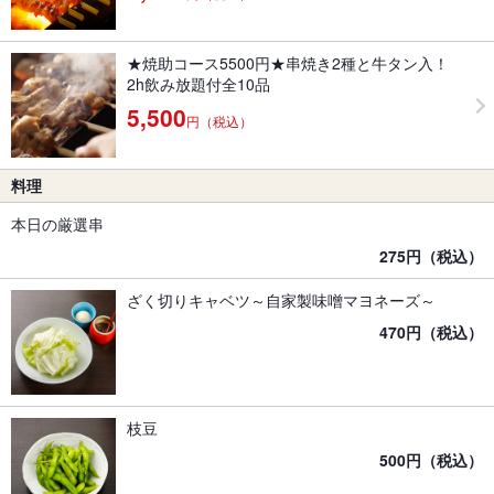
★焼助コース5500円★串焼き2種と牛タン入！
2h飲み放題付全10品
5,500
円（税込）
料理
本日の厳選串
275円（税込）
ざく切りキャベツ～自家製味噌マヨネーズ～
470円（税込）
枝豆
500円（税込）