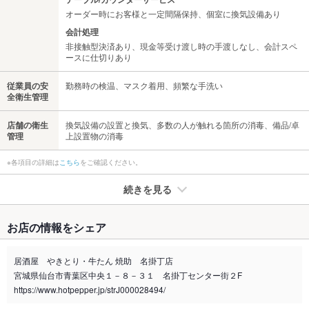
オーダー時にお客様と一定間隔保持、個室に換気設備あり
会計処理
非接触型決済あり、現金等受け渡し時の手渡しなし、会計スペ
ースに仕切りあり
従業員の安
勤務時の検温、マスク着用、頻繁な手洗い
全衛生管理
店舗の衛生
換気設備の設置と換気、多数の人が触れる箇所の消毒、備品/卓
管理
上設置物の消毒
※各項目の詳細は
こちら
をご確認ください。
続きを見る
たばこ
お店の情報をシェア
禁煙・喫煙
全席喫煙可
―
居酒屋 やきとり・牛たん 焼助 名掛丁店
宮城県仙台市青葉区中央１－８－３１ 名掛丁センター街２F
喫煙専用室
なし
https://www.hotpepper.jp/strJ000028494/
※2020年4月1日～受動喫煙対策に関する法律が施行されています。正しい情報はお店へお問い