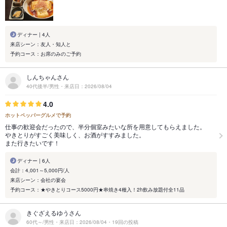
ディナー | 4人
来店シーン：友人・知人と
予約コース：お席のみのご予約
しんちゃんさん
40代後半/男性・来店日：2026/08/04
4.0
ホットペッパーグルメで予約
仕事の歓迎会だったので、半分個室みたいな所を用意してもらえました。
やきとりがすごく美味しく、お酒がすすみました。
また行きたいです！
ディナー | 6人
会計：4,001～5,000円/人
来店シーン：会社の宴会
予約コース：★やきとりコース5000円★串焼き4種入！2h飲み放題付全11品
きぐざえるゆうさん
60代～/男性・来店日：2026/08/04・19回の投稿