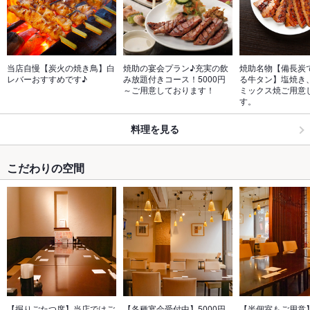
当店自慢【炭火の焼き鳥】白
焼助の宴会プラン♪充実の飲
焼助名物【備長炭
レバーおすすめです♪
み放題付きコース！5000円
る牛タン】塩焼き
～ご用意しております！
ミックス焼ご用意
す。
料理を見る
こだわりの空間
【掘りごたつ席】当店ではご
【各種宴会受付中】5000円
【半個室もご用意