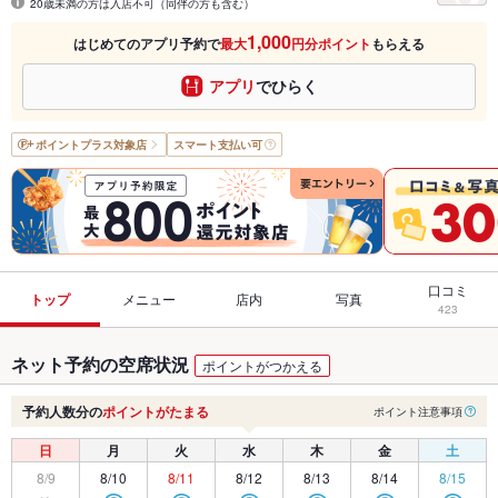
20歳未満の方は入店不可（同伴の方も含む）
1,000
はじめてのアプリ予約で
最大
円分ポイント
もらえる
アプリ
でひらく
ポイントプラス
対象店
スマート支払い可
口コミ
トップ
メニュー
店内
写真
423
ネット予約の空席状況
ポイントがつかえる
予約人数分の
ポイントがたまる
ポイント注意事項
日
月
火
水
木
金
土
8/9
8/10
8/11
8/12
8/13
8/14
8/15