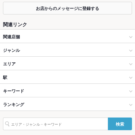
カウンター
あり
お店からのメッセージに登録する
ソファー
なし
関連リンク
テラス席
なし
関連店舗
貸切
貸切不可 ：80名～貸切◎、２次会110名様もOK！
完全個室 熱烈的中華 四川菜園 栄店
ジャンル
夜景がきれ
あり
いなお席
居酒屋
エリア
設備
洋・和洋・各国料理・その他
金山
駅
Wi-Fi
未確認
金山・神宮前・熱田区 × 居酒屋
金山 × 居酒屋
金山駅
キーワード
バリアフリ
なし ：スタッフ一同でご対応致します。ご安心してお越しくだ
ー
さい。
金山・神宮前・熱田区 × 洋・和洋・各国料理・その他
金山 × 洋・和洋・各国料理・その他
ランキング
からあげ
エビ料理
カキ料理・オイスター
カニ料理
アワビ
駐車場
なし ：近隣パーキングございます。
にんにく料理
牛すじ
レバー
点心
餃子
水餃子
チャーハン
金山駅 × 居酒屋
金山 × 中華
愛知のグルメランキング
検索
酢豚
火鍋
杏仁豆腐
TV・プロジ
あり
ェクタ
金山駅 × 洋・和洋・各国料理・その他
金山 × 四川料理
愛知の居酒屋ランキング