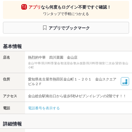
アプリ
なら何度もログイン不要ですぐ確認！
ワンタップで手軽につかえる
アプリでブックマーク
基本情報
店名
熱烈的中華 四川菜園 金山店
金山/中華/四川料理/宴会/歓送迎会/飲み放題/四川料理/個室/二次会/貸切/金山
小町
住所
愛知県名古屋市熱田区金山町１－２０１ 金山スクエア
ビル２Ｆ
アクセス
金山総合駅南出口から徒歩5秒♪ゼブンイレブンの2階です！！
電話
電話番号を表示する
詳細情報