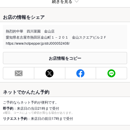
続きを見る
たばこ
お店の情報をシェア
禁煙・喫煙
全席喫煙可
お客様に応じて席配置考えさせていただきます。
熱烈的中華 四川菜園 金山店
愛知県名古屋市熱田区金山町１－２０１ 金山スクエアビル２Ｆ
喫煙専用室
なし
https://www.hotpepper.jp/strJ000052408/
※2020年4月1日～受動喫煙対策に関する法律が施行されています。正しい情報はお店へお問い
合わせください。
お店情報をコピー
お席
総席数
110席
最大宴会収
110人(お座敷は４６名様まで可能♪)
容人数
ネットでかんたん予約
個室
あり ：個室席完備です。
ご予約ならネット予約が便利です。
即予約
：来店日の当日21時まで受付
※曜日、コースによって締切が異なる場合があります。
座敷
あり ：お座敷席完備です。
リクエスト予約
：来店日の前日17時まで受付
掘りごたつ
なし