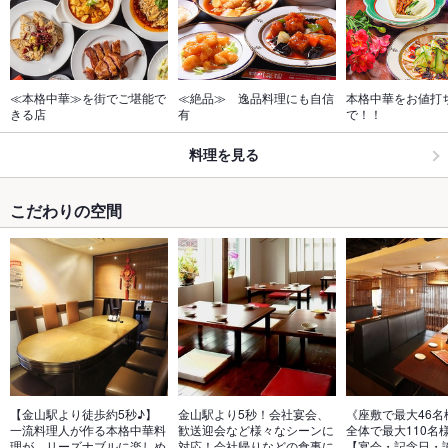
≪本格中華≫を街でご堪能で
≪絶品≫　逸品料理にも自信
本格中華をお値打
きる店
有
で！！
料理を見る
こだわりの空間
【金山駅より徒歩約5秒♪】
金山駅より5秒！会社宴会、
《座敷で最大46名
一流料理人が作る本格中華料
歓送迎会など様々なシーンに
全体で最大110名様
理が、リーズナブルに楽しめ
対応！会社帰りなどの食事に
【宴会・記念日・