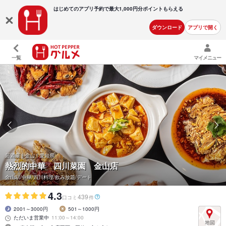
はじめてのアプリ予約で最大
1,000円分ポイントもらえる
ダウンロード
アプリで開く
一覧
マイメニュー
居酒屋 | 金山 | 愛知県
熱烈的中華 四川菜園 金山店
金山駅/中華/四川料理/飲み放題/デート
4.3
439
口コミ
件
2001～3000円
501～1000円
ただいま営業中
11:00～14:00