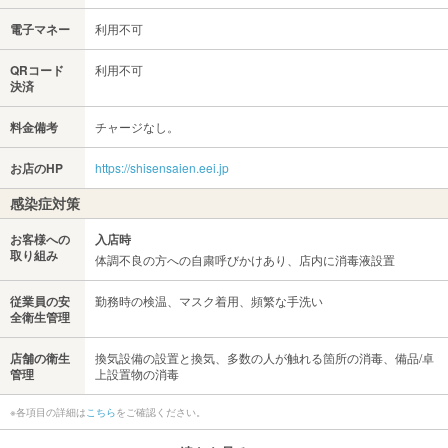
電子マネー
利用不可
QRコード
利用不可
決済
料金備考
チャージなし。
お店のHP
https://shisensaien.eei.jp
感染症対策
お客様への
入店時
取り組み
体調不良の方への自粛呼びかけあり、店内に消毒液設置
従業員の安
勤務時の検温、マスク着用、頻繁な手洗い
全衛生管理
店舗の衛生
換気設備の設置と換気、多数の人が触れる箇所の消毒、備品/卓
管理
上設置物の消毒
※各項目の詳細は
こちら
をご確認ください。