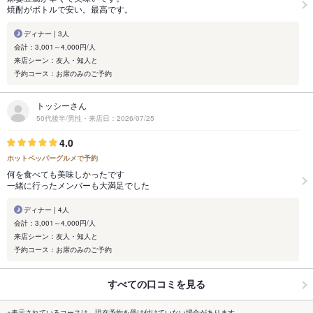
焼酎がボトルで安い。最高です。
ディナー | 3人
会計：3,001～4,000円/人
来店シーン：友人・知人と
予約コース：お席のみのご予約
トッシーさん
50代後半/男性・来店日：2026/07/25
4.0
ホットペッパーグルメで予約
何を食べても美味しかったです
一緒に行ったメンバーも大満足でした
ディナー | 4人
会計：3,001～4,000円/人
来店シーン：友人・知人と
予約コース：お席のみのご予約
すべての口コミを見る
※表示されているコースは、現在予約を受け付けていない場合があります。