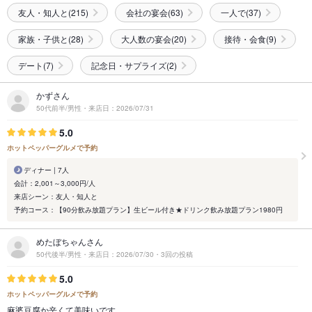
友人・知人と(215)
会社の宴会(63)
一人で(37)
家族・子供と(28)
大人数の宴会(20)
接待・会食(9)
デート(7)
記念日・サプライズ(2)
かずさん
50代前半/男性・来店日：2026/07/31
5.0
ホットペッパーグルメで予約
ディナー | 7人
会計：2,001～3,000円/人
来店シーン：友人・知人と
予約コース：【90分飲み放題プラン】生ビール付き★ドリンク飲み放題プラン1980円
めたぼちゃんさん
50代後半/男性・来店日：2026/07/30・3回の投稿
5.0
ホットペッパーグルメで予約
麻婆豆腐か辛くて美味いです。