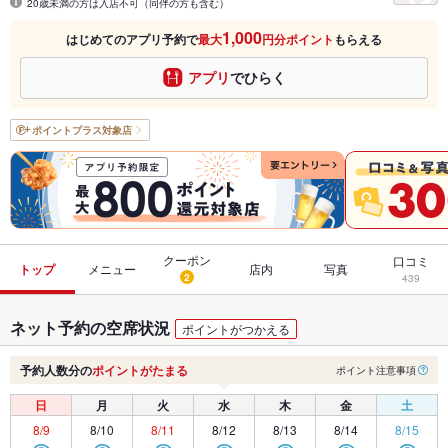
20歳未満の方は入店不可（同伴の方も含む）
1,000
はじめてのアプリ予約で
最大
円分ポイント
もらえる
アプリ
でひらく
ポイントプラス
対象店
クーポン
口コミ
トップ
メニュー
店内
写真
2
439
ネット予約の空席状況
ポイントがつかえる
予約人数分の
ポイントがたまる
ポイント注意事項
日
月
火
水
木
金
土
8/9
8/10
8/11
8/12
8/13
8/14
8/15