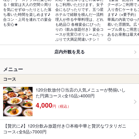
る！個室は大人の空間☆周り
もご利用いただけます。女子
クーポンご利用で
を気にせずゆったりとした落
会にもぴったりです。五つ星
入り杏仁ケーキも
ち着いた時間を楽しめます♪
ホテルで経験を積んだ一流料
ます♪（※要予約）
合コン・上司を連れての宴会
理人が作る中華料理は、どれ
華風の内装でゆっ
も安心★
も絶品◎ 各種宴会にぴった
着いた雰囲気。広
りの《飲み放題付き》宴会コ
ーブル席もご用意
ースが充実◎ボリュームたっ
あるお座敷は最大4
ぷりで大満足間違いナシ！
◎
店内外観を見る
メニュー
コース
120分飲放付◎当店の人気メニューが勢揃いし
た円満コース<全10品>4000円
4,000
円（税込）
【贅沢に♪】120分飲み放題付き◎本格中華と贅沢なワタリガニ
コース<全9品>7000円