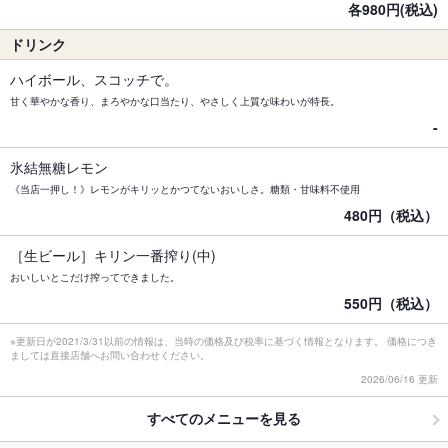
各980円(税込)
ドリンク
ハイボール、スコッチで。
甘く華やかな香り、まろやかな口当たり、やさしく上質な味わいが特長。
-
氷結無糖レモン
《当店一押し！》レモンがキリッとかつてないおいしさ。糖類・甘味料不使用
480円（税込）
［生ビール］キリン一番搾り(中)
おいしいとこだけ搾ってできました。
550円（税込）
※更新日が2021/3/31以前の情報は、当時の価格及び税率に基づく情報となります。 価格につき
ましては直接店舗へお問い合わせください。
2026/06/16 更新
すべてのメニューを見る