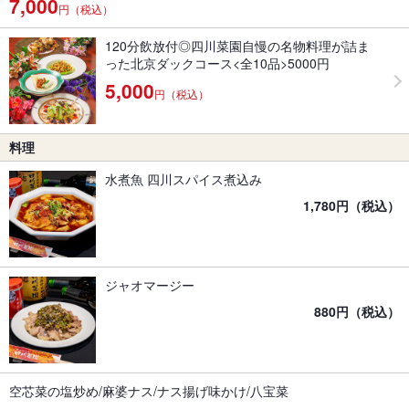
7,000
円（税込）
120分飲放付◎四川菜園自慢の名物料理が詰ま
った北京ダックコース<全10品>5000円
5,000
円（税込）
料理
水煮魚 四川スパイス煮込み
1,780円（税込）
ジャオマージー
880円（税込）
空芯菜の塩炒め/麻婆ナス/ナス揚げ味かけ/八宝菜