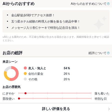
AIからのおすすめ
AIからのおすすめについて
金山駅徒歩5秒でアクセス抜群！
五つ星ホテル経験の料理人が腕を振るう絶品中華！
メッセージ入り杏仁ケーキで特別な記念日を演出！
※AIによる要約のため、不正確な情報が含まれる場合があります。掲載情報全文と併せてご確認
ください。
お店の総評
総評について
来店シーン
友人・知人と
54％
会社の宴会
26％
その他
20％
お店の雰囲気
にぎやか
落ち着いた
普段使い
特別な日
詳しい評価を見る