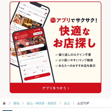
英語メニュ
あり
中華
愛知
金山・神宮前・熱田区のグルメランキング
ー
四川料理
愛知 × 居酒屋
金山・神宮前・熱田区の居酒屋ランキング
その他設備
－
その他
金山・神宮前・熱田区 × 中華
愛知 × 洋・和洋・各国料理・その他
金山のグルメランキング
飲み放題
あり ：単品飲み放題もございます。メニュー欄をご覧くださ
金山・神宮前・熱田区 × 四川料理
愛知 × 中華
金山の居酒屋ランキング
い。
食べ放題
なし
金山駅 × 中華
愛知 × 四川料理
お酒
カクテル充実、焼酎充実、日本酒充実、ワイン充実
金山駅 × 四川料理
お子様連れ
お子様連れ歓迎 ：ご家族でごゆっくりとお食事をお楽しみくだ
さい。
ウェディン
※お電話にてご相談ください。 大型二次会などご対応致しま
グパーティ
す。
ー二次会
愛知
金山・神宮前・熱田区
金山
お店TOP
お祝い・サ
可
プライズ対