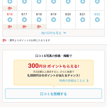
◎
◎
◎
◎
◎
◎
◎
8/16
8/17
8/18
8/19
8/20
8/21
8/22
◎
◎
◎
◎
◎
◎
◎
8/23
8/24
8/25
8/26
8/27
8/28
8/29
他の日付を見る
◎
◎
◎
◎
◎
◎
◎
：通常よりポイントがお得にたまります
8/30
8/31
9/1
9/2
9/3
9/4
9/5
口コミ&写真の投稿・掲載で
◎
◎
◎
◎
◎
◎
◎
9/6
9/7
9/8
9/9
9/10
9/11
9/12
◎
◎
◎
◎
◎
◎
◎
口コミを投稿する