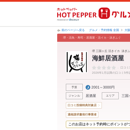
前のページへ戻る
グルメ・予約情報 全国
大
堺・活魚・寿司・居酒屋・活イカ・泳ぎふぐ
堺 三国ヶ丘 活きイカ 泳ぎふ
海鮮居酒屋
-
口コミ
2026年1月以降の口コミ5
2001～3000円
予算
居酒屋
三国
ジャンル
エリア
口コミ投稿特典対象店
適格請求書発行事業者
このお店はネット予約時にポイントが