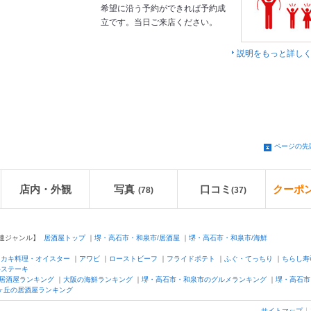
希望に沿う予約ができれば予約成
立です。当日ご来店ください。
説明をもっと詳し
ページの先
店内・外観
写真
口コミ
クーポ
(78)
(
37
)
連ジャンル】
居酒屋トップ
｜
堺・高石市・和泉市/居酒屋
｜
堺・高石市・和泉市/海鮮
｜
カキ料理・オイスター
｜
アワビ
｜
ローストビーフ
｜
フライドポテト
｜
ふぐ・てっちり
｜
ちらし寿
牛ステーキ
居酒屋ランキング
｜
大阪の海鮮ランキング
｜
堺・高石市・和泉市のグルメランキング
｜
堺・高石市
ヶ丘の居酒屋ランキング
サイトマップ