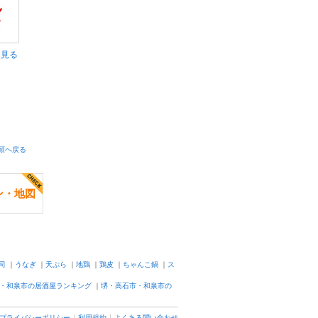
く見る
頭へ戻る
ン・地図
司
｜
うなぎ
｜
天ぷら
｜
地鶏
｜
鶏皮
｜
ちゃんこ鍋
｜
ス
・和泉市の居酒屋ランキング
｜
堺・高石市・和泉市の
プライバシーポリシー
利用規約
よくある問い合わせ