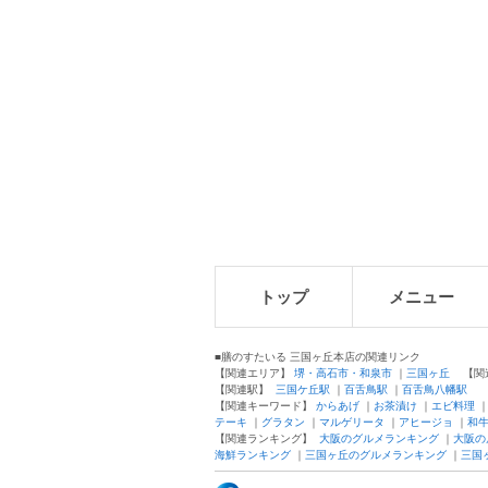
トップ
メニュー
■膳のすたいる 三国ヶ丘本店の関連リンク
【関連エリア】
堺・高石市・和泉市
｜
三国ヶ丘
【関
【関連駅】
三国ケ丘駅
｜
百舌鳥駅
｜
百舌鳥八幡駅
【関連キーワード】
からあげ
｜
お茶漬け
｜
エビ料理
テーキ
｜
グラタン
｜
マルゲリータ
｜
アヒージョ
｜
和
【関連ランキング】
大阪のグルメランキング
｜
大阪の
海鮮ランキング
｜
三国ヶ丘のグルメランキング
｜
三国