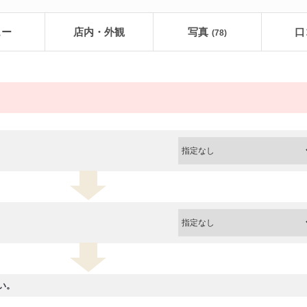
ュー
店内・外観
写真
口
(78)
い。