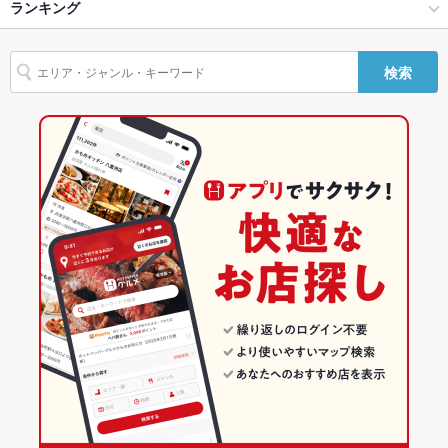
東京・大手町・日本橋・人形町 × 和食
三越前 × 和食
日本橋駅
ランキング
バリアフリ
なし
ー
東京・大手町・日本橋・人形町 × 寿司
三越前 × 寿司
三越前駅
東京のグルメランキング
検索
駐車場
なし
三越前駅 × 和食
東京
東京の和食ランキング
その他設備
－
三越前駅 × 寿司
東京 × 和食
東京の寿司ランキング
その他
東京 × 寿司
東京・大手町・日本橋・人形町のグルメランキング
飲み放題
なし
東京・大手町・日本橋・人形町の和食ランキング
食べ放題
なし
東京・大手町・日本橋・人形町の寿司ランキング
お酒
日本酒充実、ワイン充実
三越前のグルメランキング
お子様連れ
お子様連れOK
三越前の和食ランキング
ウェディン
－
グパーティ
ー二次会
備考
シャンパンにこだわり！