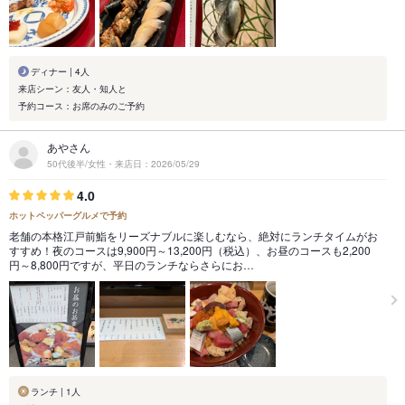
ディナー | 4人
来店シーン：友人・知人と
予約コース：お席のみのご予約
あやさん
50代後半/女性・来店日：2026/05/29
4.0
ホットペッパーグルメで予約
老舗の本格江戸前鮨をリーズナブルに楽しむなら、絶対にランチタイムがお
すすめ！夜のコースは9,900円～13,200円（税込）、お昼のコースも2,200
円～8,800円ですが、平日のランチならさらにお…
ランチ | 1人