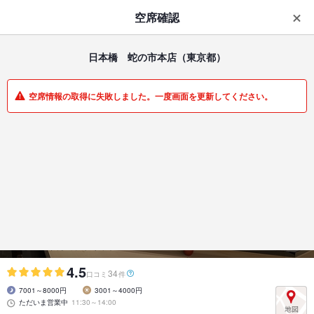
はじめてのアプリ予約で最大
1,000円分ポイントもらえる
空席確認
ダウンロード
アプリで開く
日本橋 蛇の市本店
（東京都）
一覧
マイメニュー
空席情報の取得に失敗しました。一度画面を更新してください。
和食 | 三越前 | 東京都
日本橋 蛇の市本店
歴史を積み重ねた至高の握り寿司
4.5
34
口コミ
件
7001～8000円
3001～4000円
ただいま営業中
11:30～14:00