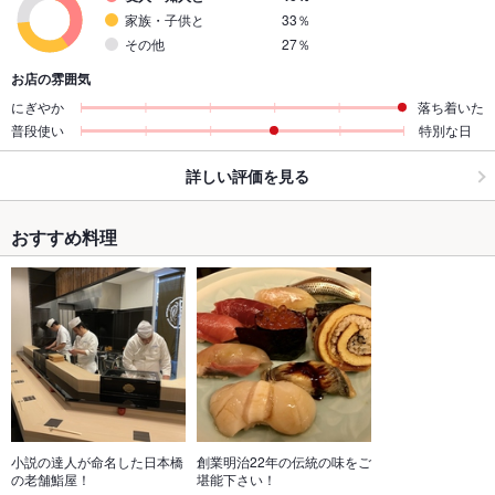
家族・子供と
33％
その他
27％
お店の雰囲気
にぎやか
落ち着いた
普段使い
特別な日
詳しい評価を見る
おすすめ料理
小説の達人が命名した日本橋
創業明治22年の伝統の味をご
の老舗鮨屋！
堪能下さい！