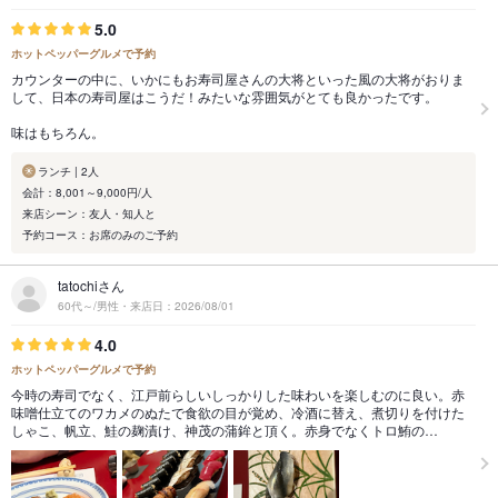
5.0
ホットペッパーグルメで予約
カウンターの中に、いかにもお寿司屋さんの大将といった風の大将がおりま
して、日本の寿司屋はこうだ！みたいな雰囲気がとても良かったです。
味はもちろん。
ランチ | 2人
会計：8,001～9,000円/人
来店シーン：友人・知人と
予約コース：お席のみのご予約
tatochiさん
60代～/男性・来店日：2026/08/01
4.0
ホットペッパーグルメで予約
今時の寿司でなく、江戸前らしいしっかりした味わいを楽しむのに良い。赤
味噌仕立てのワカメのぬたで食欲の目が覚め、冷酒に替え、煮切りを付けた
しゃこ、帆立、鮭の麹漬け、神茂の蒲鉾と頂く。赤身でなくトロ鮪の…