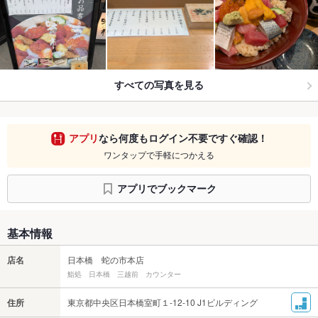
すべての写真を見る
アプリ
なら何度もログイン不要ですぐ確認！
ワンタップで手軽につかえる
アプリでブックマーク
基本情報
店名
日本橋 蛇の市本店
鮨処 日本橋 三越前 カウンター
住所
東京都中央区日本橋室町１-12-10 J1ビルディング