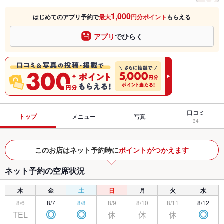
1,000
はじめてのアプリ予約で
最大
円分ポイント
もらえる
アプリ
でひらく
口コミ
トップ
メニュー
写真
34
このお店はネット予約時に
ポイントがつかえます
ネット予約の空席状況
木
金
土
日
月
火
水
8/6
8/7
8/8
8/9
8/10
8/11
8/12
TEL
休
休
休
◎
◎
◎