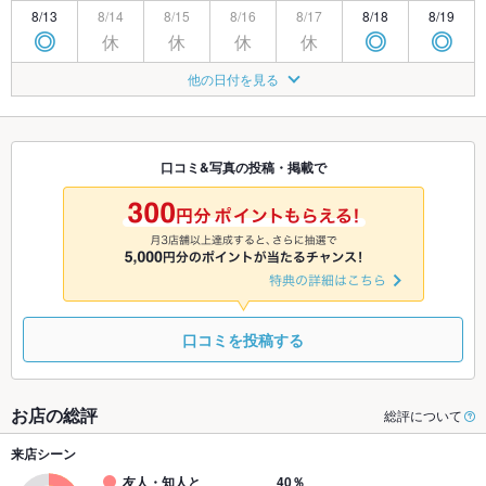
8/13
8/14
8/15
8/16
8/17
8/18
8/19
休
休
休
休
◎
◎
◎
8/20
8/21
8/22
8/23
8/24
8/25
8/26
他の日付を見る
休
休
◎
◎
◎
◎
◎
8/27
8/28
8/29
8/30
8/31
9/1
9/2
休
休
◎
◎
◎
◎
◎
口コミ&写真の投稿・掲載で
9/3
9/4
9/5
9/6
9/7
9/8
9/9
TEL
休
休
◎
◎
◎
◎
口コミを投稿する
お店の総評
総評について
来店シーン
友人・知人と
40％