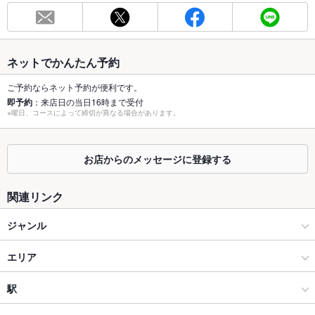
総席数
25席
最大宴会収
8人(着席時)
容人数
ネットでかんたん予約
個室
なし
ご予約ならネット予約が便利です。
即予約
：来店日の当日16時まで受付
※曜日、コースによって締切が異なる場合があります。
座敷
なし
掘りごたつ
なし
お店からのメッセージに登録する
カウンター
なし
関連リンク
ソファー
なし
ジャンル
テラス席
なし
和食
エリア
貸切
貸切不可
設備
寿司
三越前
駅
Wi-Fi
なし