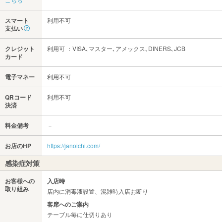
スマート
利用不可
支払い
クレジット
利用可 ：VISA､マスター､アメックス､DINERS､JCB
カード
電子マネー
利用不可
QRコード
利用不可
決済
料金備考
－
お店のHP
https://janoichi.com/
感染症対策
お客様への
入店時
取り組み
店内に消毒液設置、混雑時入店お断り
客席へのご案内
テーブル毎に仕切りあり