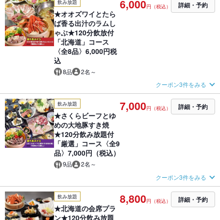
6,000
飲み放題
詳細・予約
円（税込）
★オオズワイとたら
ば香る出汁のラムし
ゃぶ★120分飲放付
「北海道」コース
〈全8品〉6,000円税
込
8品
2名～
クーポン3件をみる
7,000
飲み放題
詳細・予約
円（税込）
★さくらビーフとゆ
めの大地豚すき焼
★120分飲み放題付
「厳選」コース〈全9
品〉7,000円（税込）
9品
2名～
クーポン3件をみる
8,800
飲み放題
詳細・予約
円（税込）
★北海道の会席プラ
ン★120分飲み放題