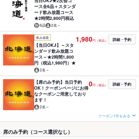
当日OK♪★2次会コ
ース全6品＋スタンダ
ード飲み放題コース
★2時間2,800円税込
6品
2名～
1,980
飲み放題
詳細・予約
円（税込）
【当日OK♪】～スタ
ンダード飲み放題コ
ース～★2時間1,800
円（税込1,980円）★
2名～
【席のみ予約】当日予約
0
詳細・予約
円（税込）
OK！クーポンページにお得
なクーポンご用意しており
ます！
2名～
クーポン1件をみる
席のみ予約（コース選択なし）