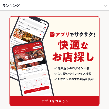
北海道 川崎駅前店
溝の口・たまプラーザ・青葉台 × 和風
溝の口 × 和風
溝の口駅
ランキング
からあげ
お茶漬け
塩辛
炉ばた焼き・炙り焼き
ウニ料理
エビ料理
カニ料理
刺身
フライドポテト
ソーセージ
しゃぶしゃぶ
天ぷら
北海道 武蔵小杉タワープレイス店
武蔵溝ノ口駅 × 居酒屋
溝の口 × 和食
武蔵溝ノ口駅
神奈川のグルメランキング
茶碗蒸し
つくね
焼売
チャーハン
ジンギスカン
いくら丼
北海道 目黒西口店
武蔵溝ノ口駅 × 和風
溝の口 × 和食全般
神奈川の居酒屋ランキング
味噌バターコーンラーメン
北の味紀行と地酒 北海道 大崎ゲートシティ店
和食
神奈川
溝の口・たまプラーザ・青葉台のグルメランキング
北海道 国分寺南口駅前店
和食全般
神奈川 × 居酒屋
溝の口・たまプラーザ・青葉台の居酒屋ランキング
北海道 八王子駅前店
溝の口・たまプラーザ・青葉台 × 和食
神奈川 × 和風
溝の口のグルメランキング
北海道 錦糸町店
溝の口・たまプラーザ・青葉台 × 和食全般
神奈川 × 和食
溝の口の居酒屋ランキング
武蔵溝ノ口駅 × 和食
神奈川 × 和食全般
その他の関連店舗
武蔵溝ノ口駅 × 和食全般