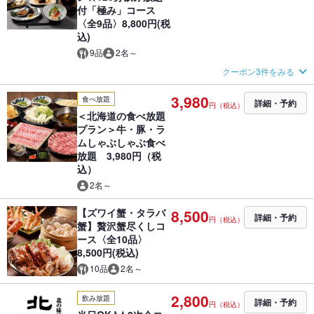
付「極み」コース
〈全9品〉8,800円(税
込)
9品
2名～
クーポン3件をみる
3,980
食べ放題
詳細・予約
円（税込）
＜北海道の食べ放題
プラン＞牛・豚・ラ
ムしゃぶしゃぶ食べ
放題 3,980円（税
込）
2名～
【ズワイ蟹・タラバ
8,500
詳細・予約
円（税込）
蟹】贅沢蟹尽くしコ
ース〈全10品〉
8,500円(税込)
10品
2名～
2,800
飲み放題
詳細・予約
円（税込）