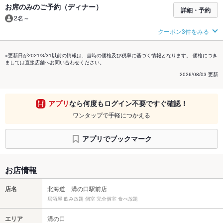
お席のみのご予約（ディナー）
詳細・予約
2名～
クーポン3件をみる
※更新日が2021/3/31以前の情報は、当時の価格及び税率に基づく情報となります。 価格につき
ましては直接店舗へお問い合わせください。
2026/08/03 更新
アプリ
なら何度もログイン不要ですぐ確認！
ワンタップで手軽につかえる
アプリでブックマーク
お店情報
店名
北海道 溝の口駅前店
居酒屋 飲み放題 個室 完全個室 食べ放題
エリア
溝の口