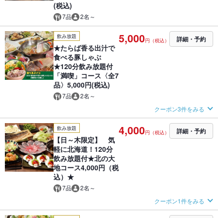
(税込)
7品
2名～
5,000
飲み放題
詳細・予約
円（税込）
★たらば香る出汁で
食べる豚しゃぶ
★120分飲み放題付
「満喫」コース〈全7
品〉5,000円(税込)
7品
2名～
クーポン3件をみる
4,000
飲み放題
詳細・予約
円（税込）
【日～木限定】 気
軽に北海道！120分
飲み放題付★北の大
地コース4,000円（税
込）★
7品
2名～
クーポン1件をみる