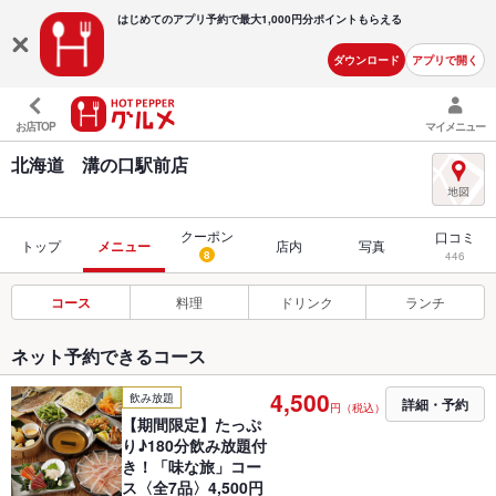
はじめてのアプリ予約で最大
1,000円分ポイントもらえる
ダウンロード
アプリで開く
お店TOP
マイメニュー
北海道 溝の口駅前店
クーポン
口コミ
トップ
メニュー
店内
写真
8
446
コース
料理
ドリンク
ランチ
ネット予約できるコース
4,500
飲み放題
詳細・予約
円（税込）
【期間限定】たっぷ
り♪180分飲み放題付
き！「味な旅」コー
ス〈全7品〉4,500円