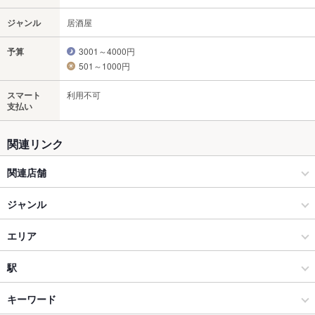
ジャンル
居酒屋
予算
3001～4000円
501～1000円
スマート
利用不可
支払い
関連リンク
関連店舗
居酒屋 北海道
ジャンル
北海道 藤沢駅前店
居酒屋
エリア
Hokkaido Gourmet Dining 北海道 横浜スカイビル店
和風
溝の口
駅
北海道 横浜天理ビル店
溝の口・たまプラーザ・青葉台 × 居酒屋
溝の口 × 居酒屋
高津駅
キーワード