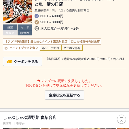
と魚 溝の口店
鮮度抜群の「肉」「魚」を優美な創作料理
3001～4000円
2001～3000円
個室
カード
溝の口駅から徒歩1～2分
禁煙席
喫煙席
【アプリ予約限定】最大800ポイント還元対象店
口コミ投稿特典対象店
ポイントプラス対象店
ネット予約可
クーポンあり
【当日OK!】2時間飲み放題が税込2000円⇒980円！約70種♪
クーポンを見る
カレンダーの更新に失敗しました。
下記ボタンを押して空席状況を更新してください。
空席状況を更新する
しゃぶしゃぶ温野菜 青葉台店
居酒屋
青葉台