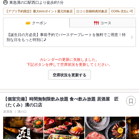
東急溝の口駅西口より徒歩約1分
【アプリ予約限定】最大800ポイント還元対象店
口コミ投稿特典対象店
COIN+支払い可
クーポン
コース
【誕生日の方必見】事前予約でバースデープレートを無料でご用意！特
別な日をもっと特別に♪
カレンダーの更新に失敗しました。
下記ボタンを押して空席状況を更新してください。
空席状況を更新する
【個室完備】時間無制限飲み放題 食べ飲み放題 居酒屋 匠
（たくみ）溝の口店
居酒屋
溝の口