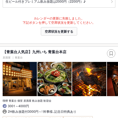
生ビール付きプレミアム飲み放題は2000円（2200円）♪
カレンダーの更新に失敗しました。
下記ボタンを押して空席状況を更新してください。
空席状況を更新する
【青葉台人気店】九州いち 青葉台本店
居酒屋
青葉台
喫煙 青葉台 個室 居酒屋 飲み放題 歓迎会
3001～4000円
2H飲み放題付3000円～! 幹事様､記念日特典あり