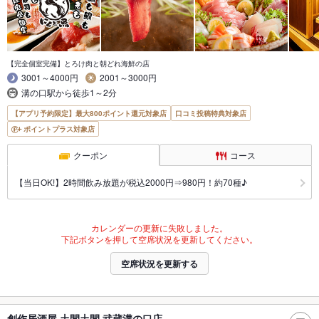
【完全個室完備】とろけ肉と朝どれ海鮮の店
3001～4000円
2001～3000円
溝の口駅から徒歩1～2分
【アプリ予約限定】最大800ポイント還元対象店
口コミ投稿特典対象店
ポイントプラス対象店
クーポン
コース
【当日OK!】2時間飲み放題が税込2000円⇒980円！約70種♪
カレンダーの更新に失敗しました。
下記ボタンを押して空席状況を更新してください。
空席状況を更新する
創作居酒屋 土間土間 武蔵溝の口店