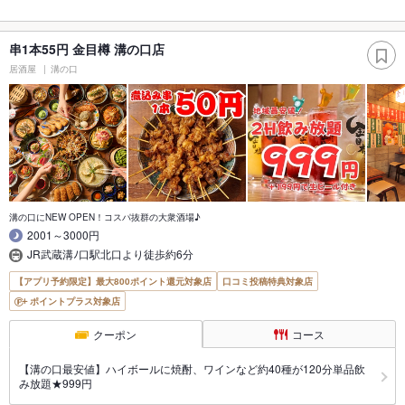
串1本55円 金目樽 溝の口店
居酒屋
溝の口
溝の口にNEW OPEN！コスパ抜群の大衆酒場♪
2001～3000円
JR武蔵溝ﾉ口駅北口より徒歩約6分
【アプリ予約限定】最大800ポイント還元対象店
口コミ投稿特典対象店
ポイントプラス対象店
クーポン
コース
【溝の口最安値】ハイボールに焼酎、ワインなど約40種が120分単品飲
み放題★999円