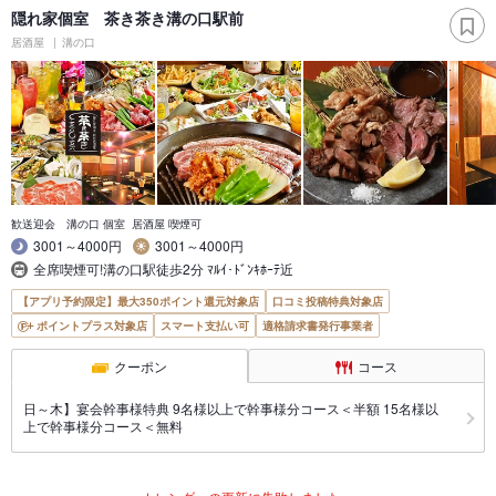
隠れ家個室 茶き茶き溝の口駅前
居酒屋
溝の口
歓送迎会 溝の口 個室 居酒屋 喫煙可
3001～4000円
3001～4000円
全席喫煙可!溝の口駅徒歩2分 ﾏﾙｲ･ﾄﾞﾝｷﾎｰﾃ近
【アプリ予約限定】最大350ポイント還元対象店
口コミ投稿特典対象店
ポイントプラス対象店
スマート支払い可
適格請求書発行事業者
クーポン
コース
日～木】宴会幹事様特典 9名様以上で幹事様分コース＜半額 15名様以
上で幹事様分コース＜無料