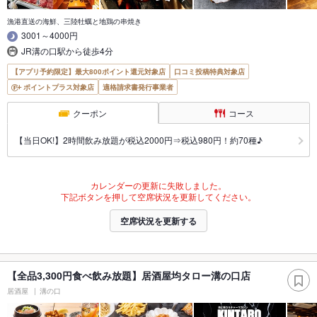
漁港直送の海鮮、三陸牡蠣と地鶏の串焼き
3001～4000円
JR溝の口駅から徒歩4分
【アプリ予約限定】最大800ポイント還元対象店
口コミ投稿特典対象店
ポイントプラス対象店
適格請求書発行事業者
クーポン
コース
【当日OK!】2時間飲み放題が税込2000円⇒税込980円！約70種♪
カレンダーの更新に失敗しました。
下記ボタンを押して空席状況を更新してください。
空席状況を更新する
【全品3,300円食べ飲み放題】居酒屋均タロー溝の口店
居酒屋
溝の口