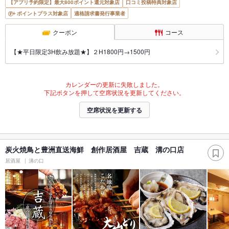
【アプリ予約限定】最大800ポイント還元対象店
口コミ投稿特典対象店
ポイントプラス対象店
適格請求書発行事業者
クーポン
コース
【★平日限定3H飲み放題★】２H1800円→1500円
カレンダーの更新に失敗しました。
下記ボタンを押して空席状況を更新してください。
空席状況を更新する
炭火焼鳥と豊洲直送海鮮 創作居酒屋 吉蔵 溝の口店
居酒屋
溝の口