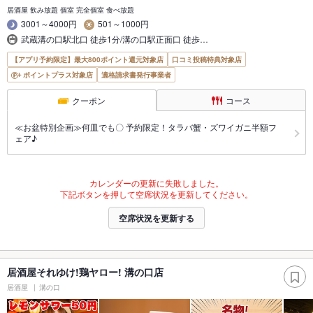
居酒屋 飲み放題 個室 完全個室 食べ放題
3001～4000円
501～1000円
武蔵溝の口駅北口 徒歩1分/溝の口駅正面口 徒歩…
【アプリ予約限定】最大800ポイント還元対象店
口コミ投稿特典対象店
ポイントプラス対象店
適格請求書発行事業者
クーポン
コース
≪お盆特別企画≫何皿でも〇 予約限定！タラバ蟹・ズワイガニ半額フ
ェア♪
カレンダーの更新に失敗しました。
下記ボタンを押して空席状況を更新してください。
空席状況を更新する
居酒屋それゆけ!鶏ヤロー! 溝の口店
居酒屋
溝の口