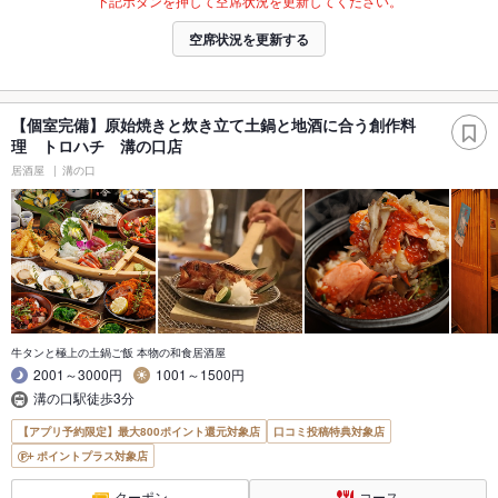
下記ボタンを押して空席状況を更新してください。
空席状況を更新する
【個室完備】原始焼きと炊き立て土鍋と地酒に合う創作料
理 トロハチ 溝の口店
居酒屋
溝の口
牛タンと極上の土鍋ご飯 本物の和食居酒屋
2001～3000円
1001～1500円
溝の口駅徒歩3分
【アプリ予約限定】最大800ポイント還元対象店
口コミ投稿特典対象店
ポイントプラス対象店
クーポン
コース