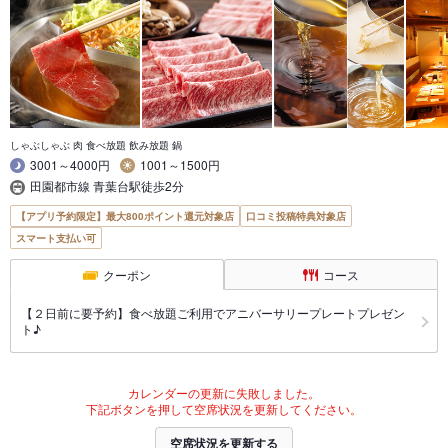
しゃぶしゃぶ 肉 食べ放題 飲み放題 鍋
3001～4000円
1001～1500円
田園都市線 青葉台駅徒歩2分
【アプリ予約限定】最大800ポイント還元対象店
口コミ投稿特典対象店
スマート支払い可
クーポン
コース
【２日前に要予約】食べ放題ご利用でアニバーサリープレートプレゼン
ト♪
カレンダーの更新に失敗しました。
下記ボタンを押して空席状況を更新してください。
空席状況を更新する