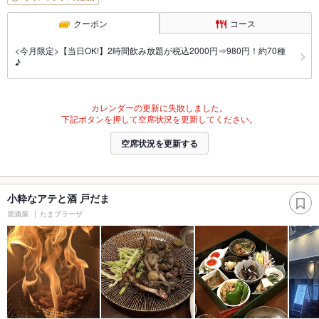
クーポン
コース
<今月限定>【当日OK!】2時間飲み放題が税込2000円⇒980円！約70種
♪
カレンダーの更新に失敗しました。
下記ボタンを押して空席状況を更新してください。
空席状況を更新する
小粋なアテと酒 戸だま
居酒屋
たまプラーザ