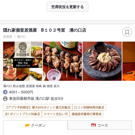
空席状況を更新する
隠れ家個室居酒屋 B１０２号室 溝の口店
居酒屋
溝の口
溝の口 飲み放題 居酒屋 焼鳥 鍋 個室 炭火
4001～5000円
東急田園都市線 溝の口駅 徒歩3分
【アプリ予約限定】最大800ポイント還元対象店
口コミ投稿特典対象店
ポイントプラス対象店
スマート支払い可
適格請求書発行事業者
クーポン
コース