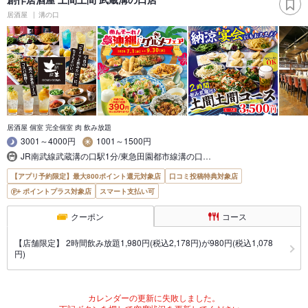
居酒屋
溝の口
居酒屋 個室 完全個室 肉 飲み放題
3001～4000円
1001～1500円
JR南武線武蔵溝の口駅1分/東急田園都市線溝の口…
【アプリ予約限定】最大800ポイント還元対象店
口コミ投稿特典対象店
ポイントプラス対象店
スマート支払い可
クーポン
コース
【店舗限定】 2時間飲み放題1,980円(税込2,178円)が980円(税込1,078
円)
カレンダーの更新に失敗しました。