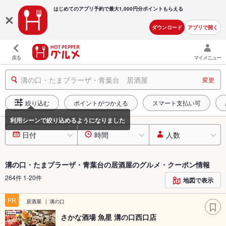
はじめてのアプリ予約で最大
1,000円分ポイントもらえる
ダウンロード
アプリで開く
戻る
マイメニュー
溝の口・たまプラーザ・青葉台 居酒屋
変更
絞り込む
ポイントがつかえる
スマート支払い可
日付
時間
人数
溝の口・たまプラーザ・青葉台の居酒屋のグルメ・クーポン情報
264件 1-20件
地図で表示
PR
居酒屋
溝の口
さかな酒場 魚星 溝の口西口店