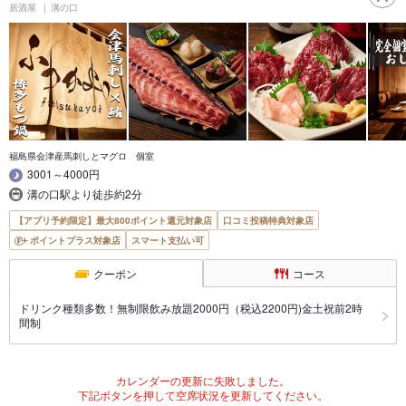
居酒屋
溝の口
福島県会津産馬刺しとマグロ 個室
3001～4000円
溝の口駅より徒歩約2分
【アプリ予約限定】最大800ポイント還元対象店
口コミ投稿特典対象店
ポイントプラス対象店
スマート支払い可
クーポン
コース
ドリンク種類多数！無制限飲み放題2000円（税込2200円)金土祝前2時
間制
カレンダーの更新に失敗しました。
下記ボタンを押して空席状況を更新してください。