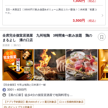
1,500円
（税込）
【日～木限定】◇3500円で飲み放題&ボリューム満点コスパ最強！◇木村屋「初夏コ
ース」
3,500円
（税込）
全席完全個室居酒屋 九州地鶏 3時間食べ飲み放題 鶏の
まるよし 溝の口店
居酒屋
溝の口
【完全個室】今宵は地鶏と日本酒で一献
3001～4000円
【溝の口駅】徒歩4分の個室居酒屋で地鶏料理を…
【アプリ予約限定】最大800ポイント還元対象店
口コミ投稿特典対象店
ポイントプラス対象店