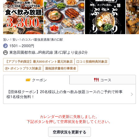
旨い！安い！のコスパ最強居酒屋/溝の口駅
1501～2000円
東急田園都市線､JR南武線 溝ﾉ口駅より徒歩2分
【アプリ予約限定】最大800ポイント還元対象店
口コミ投稿特典対象店
ポイントプラス対象店
適格請求書発行事業者
クーポン
コース
【団体様クーポン】20名様以上の食べ飲み放題コースのご予約で幹事
様1名様分無料！
カレンダーの更新に失敗しました。
下記ボタンを押して空席状況を更新してください。
空席状況を更新する