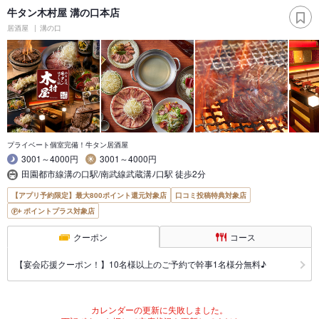
牛タン木村屋 溝の口本店
居酒屋
溝の口
プライベート個室完備！牛タン居酒屋
3001～4000円
3001～4000円
田園都市線溝の口駅/南武線武蔵溝ﾉ口駅 徒歩2分
【アプリ予約限定】最大800ポイント還元対象店
口コミ投稿特典対象店
ポイントプラス対象店
クーポン
コース
【宴会応援クーポン！】10名様以上のご予約で幹事1名様分無料♪
カレンダーの更新に失敗しました。