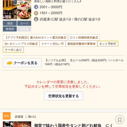
美味しい海鮮と料理が盛りだくさん♪
2001～3000円
1501～2000円
武蔵溝ﾉ口駅 徒歩1分 / 溝の口駅 徒歩1分
個室
カード
禁煙席
喫煙席
【アプリ予約限定】最大800ポイント還元対象店
口コミ投稿特典対象店
ポイントプラス対象店
スマート支払い可
適格請求書発行事業者
ネット予約可
クーポンあり
【いつでもお得】 生ビール299円（税込328円）/ハイボール
クーポンを見る
199円（税込218円）
カレンダーの更新に失敗しました。
下記ボタンを押して空席状況を更新してください。
空席状況を更新する
PR
居酒屋
溝の口
個室で味わう国産牛タンと朝どれ鮮魚 にく