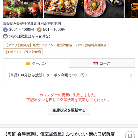
宴会/飲み会/接待/歓迎会/送別会/和食/貸切
3001～4000円
501～1000円
溝の口駅北口から徒歩2分
【アプリ予約限定】最大800ポイント還元対象店
口コミ投稿特典対象店
ポイントプラス対象店
クーポン
コース
《単品100分飲み放題》クーポン利用で1300円!!!
カレンダーの更新に失敗しました。
下記ボタンを押して空席状況を更新してください。
空席状況を更新する
【海鮮 会津馬刺し 個室居酒屋】ふつかよい 溝の口駅前店