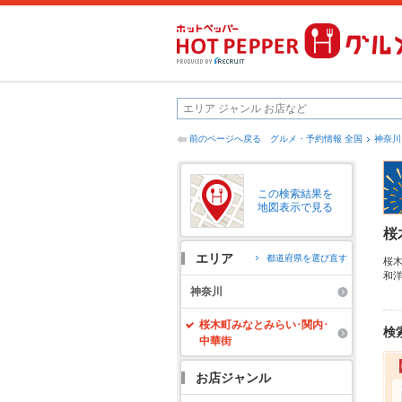
前のページへ戻る
グルメ・予約情報 全国
神奈川
この検索結果を
地図表示で見る
桜
エリア
都道府県を選び直す
桜
和
ル
神奈川
い
に
桜木町みなとみらい･関内･
検
中華街
お店ジャンル