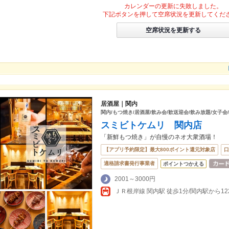
カレンダーの更新に失敗しました。
下記ボタンを押して空席状況を更新してくだ
空席状況を更新する
居酒屋｜関内
関内/もつ焼き/居酒屋/飲み会/歓送迎会/飲み放題/女子会
スミビトケムリ 関内店
「新鮮もつ焼き」が自慢のネオ大衆酒場！
【アプリ予約限定】最大800ポイント還元対象店
口
適格請求書発行事業者
ポイントつかえる
2001～3000円
ＪＲ根岸線 関内駅 徒歩1分/関内駅から12