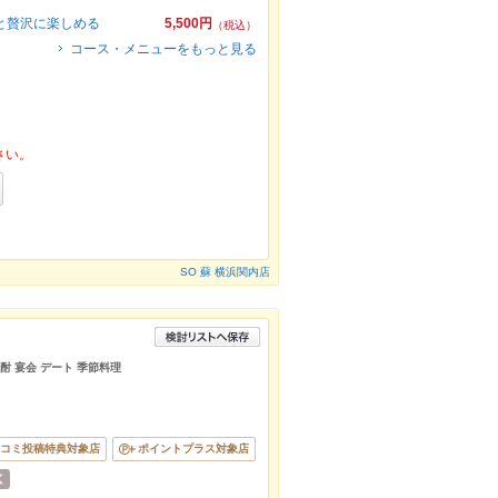
っと贅沢に楽しめる
5,500円
（税込）
コース・メニューをもっと見る
さい。
SO 蘇 横浜関内店
焼酎 宴会 デート 季節料理
コミ投稿特典対象店
ポイントプラス対象店