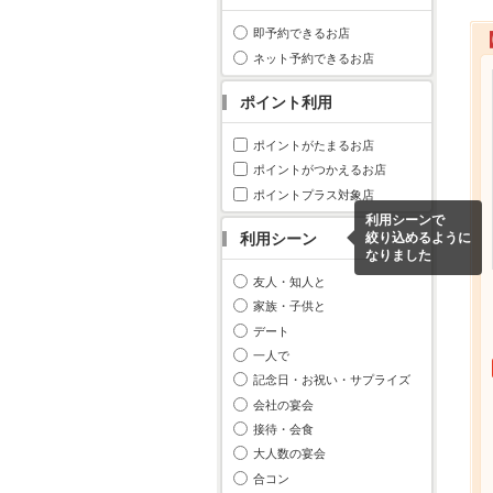
即予約できるお店
ネット予約できるお店
ポイント利用
ポイントがたまるお店
ポイントがつかえるお店
ポイントプラス対象店
利用シーンで
利用シーン
絞り込めるように
なりました
友人・知人と
家族・子供と
デート
一人で
記念日・お祝い・サプライズ
会社の宴会
接待・会食
大人数の宴会
合コン