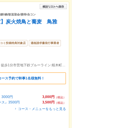
海鮮/鍋/歓送迎会/接待/合コン
全個室】炭火焼鳥と蕎麦 鳥雅
コミ投稿特典対象店
適格請求書発行事業者
JR桜木町駅（野毛ちかみち南２B口）より徒歩1分市営地下鉄ブルーライン:桜木町駅（野毛ちかみち南２B口）より徒歩1分
のコース予約で幹事1名様無料！
000円
3,000円
（税込）
ス』3500円
3,500円
（税込）
コース・メニューをもっと見る