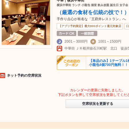
中華｜横浜中華街
横浜中華街 ランチ 小龍包 個室 飲み放題 誕生日 女子会
（厳選の食材を伝統の技で！
手作り点心が有名な「王府井レストラン」へ
【アプリ予約限定】最大800ポイント還元対象店
口
2001～3000円
1001～1500円
【単品のみ】1テーブル1
小龍包4個700円無料！！
ネット予約の空席状況
カレンダーの更新に失敗しました。
下記ボタンを押して空席状況を更新してくだ
空席状況を更新する