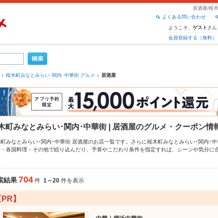
居酒屋/桜
よくある問い合わせ
ようこそ、
さん
ゲスト
会員登録する（無料）
桜木町みなとみらい･関内･中華街 グルメ
居酒屋
木町みなとみらい･関内･中華街 | 居酒屋のグルメ・クーポン情
木町みなとみらい･関内･中華街 居酒屋のお店一覧です。さらに桜木町みなとみらい･関内･
洋・各国料理・その他
で絞り込んだり、予算やこだわり条件を指定すれば、シーンや気分に
メなら、お得なクーポンはもちろん、こだわりメニュー
からあげ
、
お茶漬け
、
手羽先
や季節
るので安心！24時間使える簡単便利なネット予約が使えるお店も拡大中です。友達どうしの
もお得に便利にホットペッパーグルメをご利用ください。
704
索結果
件
1～20
件を表示
【PR】