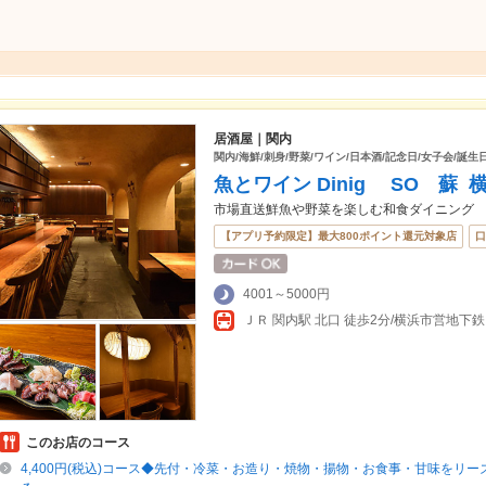
居酒屋｜関内
関内/海鮮/刺身/野菜/ワイン/日本酒/記念日/女子会/誕生
魚とワイン Dinig SO 蘇
市場直送鮮魚や野菜を楽しむ和食ダイニング
【アプリ予約限定】最大800ポイント還元対象店
口
4001～5000円
このお店のコース
4,400円(税込)コース◆先付・冷菜・お造り・焼物・揚物・お食事・甘味をリ