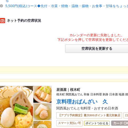
る
5,500円(税込)コース◆先付・冷菜・焼物・温物・揚物・お食事・甘味をちょ
ネット予約の空席状況
カレンダーの更新に失敗しました。
下記ボタンを押して空席状況を更新してくだ
空席状況を更新する
居酒屋｜桜木町
桜木町 関西風おでん 和食 日本料理 刺身 日本酒 地酒 
京料理おばんざい 久
関西風おでんと旬料理・おすすめ日本酒
【アプリ予約限定】最大800ポイント還元対象店
口
スマート支払い可
ポイントつかえる