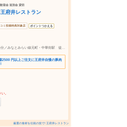
 歓迎会 送別会 貸切
）王府井レストラン
コミ投稿特典対象店
ポイントつかえる
中華街 ＪＲ根岸線石川町駅 北口 徒歩5分／みなとみらい線元町・中華街駅 徒歩3分 加賀警察署の近
様2500 円以上ご注文に王府井自慢の豚肉
！
さい。
厳選の食材を伝統の技で! 王府井レストラン