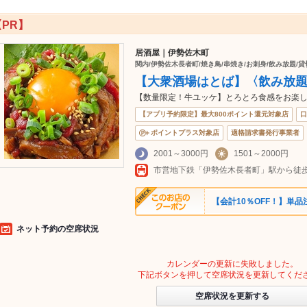
【PR】
居酒屋｜伊勢佐木町
関内/伊勢佐木長者町/焼き鳥/串焼き/お刺身/飲み放題/貸
【大衆酒場はとば】〈飲み放
【数量限定！牛ユッケ】とろとろ食感をお楽し
【アプリ予約限定】最大800ポイント還元対象店
口
ポイントプラス対象店
適格請求書発行事業者
2001～3000円
1501～2000円
【会計10％OFF！】単
ネット予約の空席状況
カレンダーの更新に失敗しました。
下記ボタンを押して空席状況を更新してくだ
空席状況を更新する