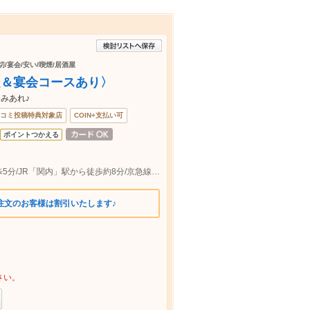
切/宴会/安い/喫煙/居酒屋
題＆宴会コースあり〉
みあれ♪
コミ投稿特典対象店
COIN+支払い可
ポイントつかえる
市営地下鉄「伊勢佐木長者町」駅から徒歩5分/JR「関内」駅から徒歩約8分/京急線「日ノ出町」駅から徒歩約9分
品注文のお客様は割引いたします♪
さい。