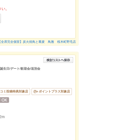
さい。
【全席完全個室】炭火焼鳥と蕎麦 鳥雅 桜木町野毛店
/誕生日/デート/歓迎会/送別会
コミ投稿特典対象店
ポイントプラス対象店
2m