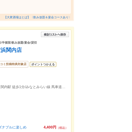
【大衆酒場はとば】〈飲み放題＆宴会コースあり〉
日/半個室/飲み放題/宴会/貸切
 横浜関内店
コミ投稿特典対象店
ポイントつかえる
ＪＲ 関内駅 北口 徒歩2分/横浜市営地下鉄 関内駅 徒歩1分/みなとみらい線 馬車道駅 徒歩7分
ーズナブルに楽しめ
4,400円
（税込）