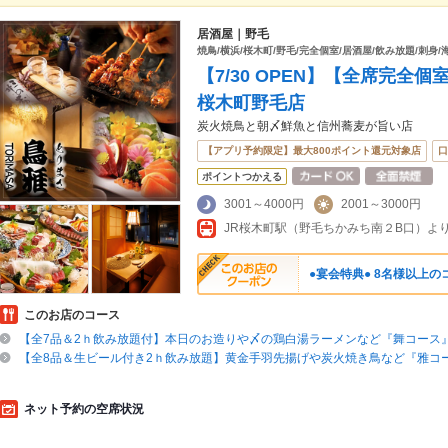
居酒屋｜野毛
焼鳥/横浜/桜木町/野毛/完全個室/居酒屋/飲み放題/刺身/
【7/30 OPEN】【全席完
桜木町野毛店
炭火焼鳥と朝〆鮮魚と信州蕎麦が旨い店
【アプリ予約限定】最大800ポイント還元対象店
口
ポイントつかえる
3001～4000円
2001～3000円
●宴会特典● 8名様以上
このお店のコース
【全7品＆2ｈ飲み放題付】本日のお造りや〆の鶏白湯ラーメンなど『舞コース』3
【全8品＆生ビール付き2ｈ飲み放題】黄金手羽先揚げや炭火焼き鳥など『雅コー
ネット予約の空席状況