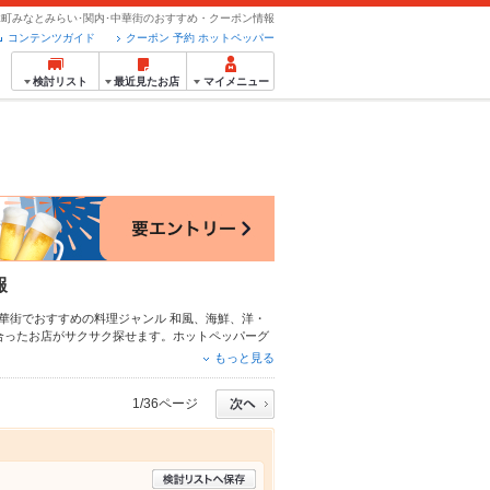
木町みなとみらい･関内･中華街のおすすめ・クーポン情報
コンテンツガイド
クーポン 予約 ホットペッパー
検討リスト
最近見たお店
マイメニュー
報
中華街でおすすめの料理ジャンル
和風
、
海鮮
、
洋・
合ったお店がサクサク探せます。ホットペッパーグ
のおすすめ料理など、お店の最新情報をご紹介して
もっと見る
飲み会にも、会社の宴会にも、デートやパーティー
1/36ページ