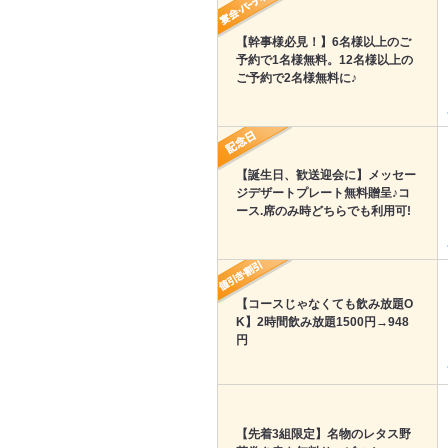
【幹事様必見！】6名様以上のご
予約で1名様無料。12名様以上の
ご予約で2名様無料に♪
【誕生日、歓送迎会に】メッセー
ジデザートプレート無料贈呈♪コ
ース.席のみ時どちらでも利用可!
【コースじゃなくても飲み放題O
K】2時間飲み放題1500円→948
円
【先着3組限定】名物のレタス野