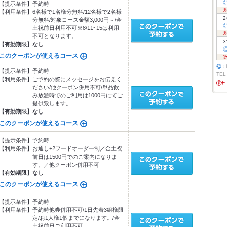
【提示条件】
予約時
【利用条件】
6名様で1名様分無料/12名様で2名様
2
分無料/対象コース金額3,000円～/金
土祝前日利用不可※8/11~15は利用
不可となります。
3
【有効期限】
なし
このクーポンが使えるコース
◎
：
【提示条件】
予約時
TEL
【利用条件】
ご予約の際にメッセージをお伝えく
ださい/他クーポン併用不可/単品飲
み放題時でのご利用は1000円にてご
提供致します。
【有効期限】
なし
このクーポンが使えるコース
【提示条件】
予約時
【利用条件】
お通し+2フードオーダー制／金土祝
前日は1500円でのご案内になりま
す。／他クーポン併用不可
【有効期限】
なし
このクーポンが使えるコース
【提示条件】
予約時
【利用条件】
予約時他券併用不可/1日先着3組様限
定/お1人様1個までになります。/金
土祝前日ご利用不可