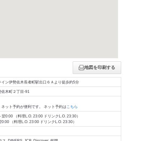
地図を印刷する
ライン伊勢佐木長者町駅出口６Ａより徒歩約5分
佐木町２丁目-91
、ネット予約が便利です。 ネット予約は
こちら
0:00 （料理L.O. 23:00 ドリンクL.O. 23:30）
:00 （料理L.O. 23:00 ドリンクL.O. 23:30）
､DINERS､JCB､Discover､銀聯