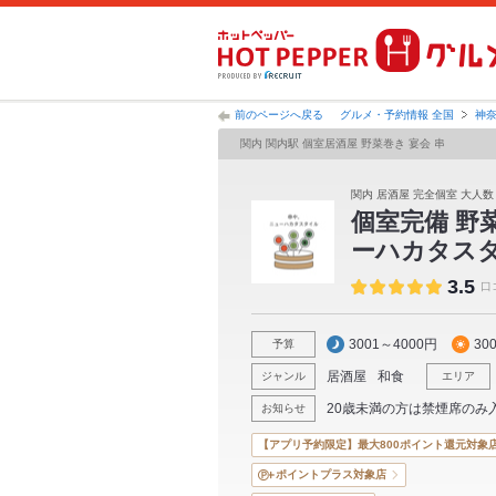
前のページへ戻る
グルメ・予約情報 全国
神
関内 関内駅 個室居酒屋 野菜巻き 宴会 串
関内 居酒屋 完全個室 大人数
個室完備 野
ーハカタスタ
3.5
口
3001～4000円
30
予算
居酒屋
和食
ジャンル
エリア
20歳未満の方は禁煙席のみ
お知らせ
【アプリ予約限定】最大800ポイント還元対象
ポイントプラス対象店