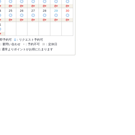
◎
◎
◎
◎
◎
◎
◎
4
25
26
27
28
29
30
◎
◎
◎
◎
◎
◎
◎
1
◎
即予約可
□
：リクエスト予約可
：要問い合わせ
×
：予約不可
休
：定休日
：通常よりポイントがお得にたまります