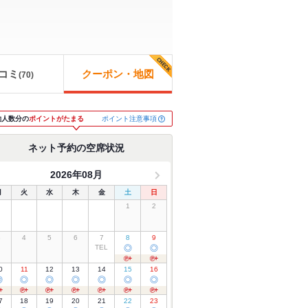
コミ
クーポン・地図
(
70
)
ポイント注意事項
約人数分の
ポイントがたまる
ネット予約の空席状況
2026年08月
月
火
水
木
金
土
日
1
2
3
4
5
6
7
8
9
TEL
◎
◎
0
11
12
13
14
15
16
◎
◎
◎
◎
◎
◎
◎
7
18
19
20
21
22
23