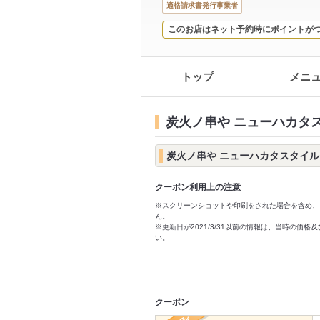
適格請求書発行事業者
このお店はネット予約時にポイントが
トップ
メニ
炭火ノ串や ニューハカタ
炭火ノ串や ニューハカタスタイル
クーポン利用上の注意
※スクリーンショットや印刷をされた場合を含め、
ん。
※更新日が2021/3/31以前の情報は、当時の
い。
クーポン