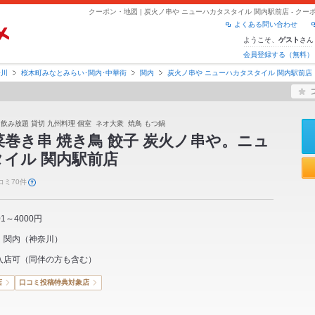
よくある問い合わせ
ようこそ、
さん
ゲスト
会員登録する（無料）
奈川
桜木町みなとみらい･関内･中華街
関内
炭火ノ串や ニューハカタスタイル 関内駅前店
 飲み放題 貸切 九州料理 個室 ネオ大衆 焼鳥 もつ鍋
菜巻き串 焼き鳥 餃子 炭火ノ串や。ニュ
イル 関内駅前店
コミ70件
01～4000円
関内
（
神奈川
）
入店可（同伴の方も含む）
店
口コミ投稿特典対象店