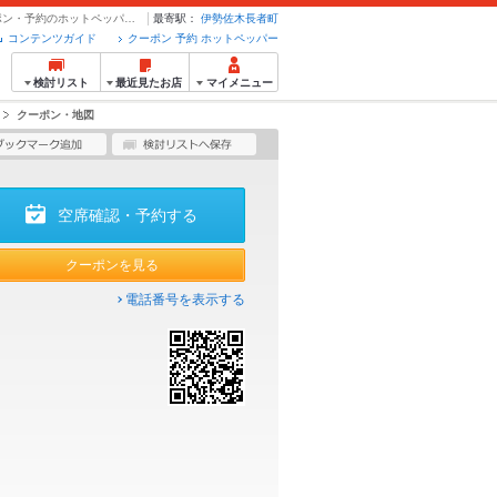
クーポン・地図 | 炭火ノ串や ニューハカタスタイル 関内駅前店 - クーポン・予約のホットペッパーグルメ
最寄駅：
伊勢佐木長者町
コンテンツガイド
クーポン 予約 ホットペッパー
検討リスト
最近見たお店
マイメニュー
クーポン・地図
空席確認・予約する
クーポンを見る
電話番号を表示する