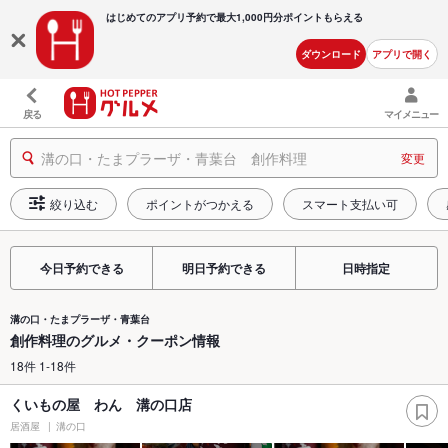
はじめてのアプリ予約で最大
1,000円分ポイントもらえる
ダウンロード
アプリで開く
戻る
マイメニュー
溝の口・たまプラーザ・青葉台 創作料理
変更
絞り込む
ポイントがつかえる
スマート支払い可
今日予約できる
明日予約できる
日時指定
溝の口・たまプラーザ・青葉台
創作料理のグルメ・クーポン情報
18件 1-18件
くいもの屋 わん 溝の口店
居酒屋
溝の口