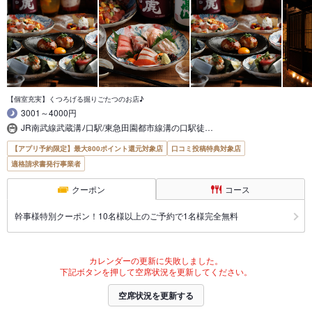
【個室充実】くつろげる掘りごたつのお店♪
3001～4000円
JR南武線武蔵溝ﾉ口駅/東急田園都市線溝の口駅徒…
【アプリ予約限定】最大800ポイント還元対象店
口コミ投稿特典対象店
適格請求書発行事業者
クーポン
コース
幹事様特別クーポン！10名様以上のご予約で1名様完全無料
カレンダーの更新に失敗しました。
下記ボタンを押して空席状況を更新してください。
空席状況を更新する