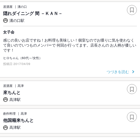
居酒屋
溝の口
隠れダイニング 間 －ＫＡＮ－
溝の口駅
女子会
感じの良いお店ですね！お料理も美味しい！個室なのでお喋りに気を使わなく
て良いのでいつものメンバーで 何回か行ってます。店長さんの お人柄が優しい
です！
ヒロちゃん（60代～/女性）
投稿日 2017/04/09
つづきを読む
居酒屋
高津
來ちんと
高津駅
創作料理
高津
他国籍来ちんと
高津駅