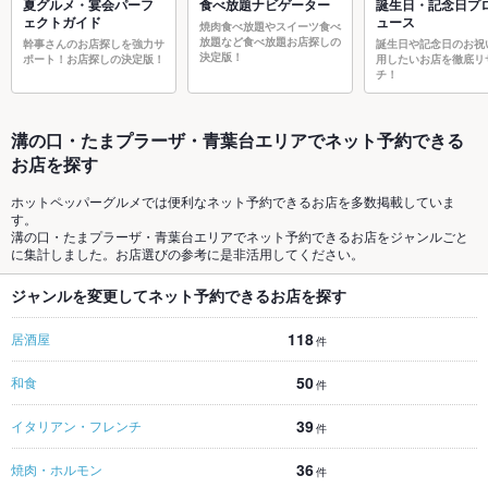
夏グルメ・宴会パーフ
食べ放題ナビゲーター
誕生日・記念日プ
ェクトガイド
ュース
焼肉食べ放題やスイーツ食べ
放題など食べ放題お店探しの
幹事さんのお店探しを強力サ
誕生日や記念日のお祝
決定版！
ポート！お店探しの決定版！
用したいお店を徹底リ
チ！
溝の口・たまプラーザ・青葉台エリアでネット予約できる
お店を探す
ホットペッパーグルメでは便利なネット予約できるお店を多数掲載していま
す。
溝の口・たまプラーザ・青葉台エリアでネット予約できるお店をジャンルごと
に集計しました。お店選びの参考に是非活用してください。
ジャンルを変更してネット予約できるお店を探す
118
居酒屋
件
50
和食
件
39
イタリアン・フレンチ
件
36
焼肉・ホルモン
件