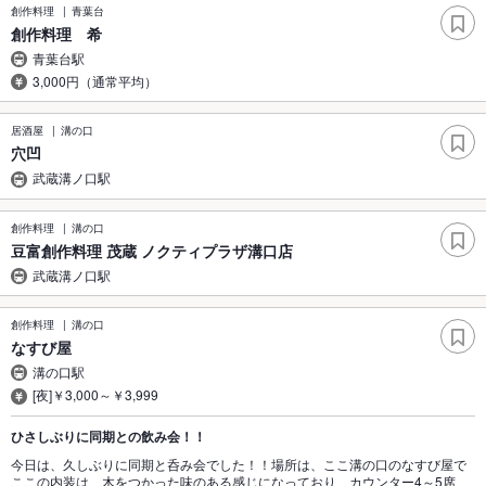
創作料理
青葉台
創作料理 希
青葉台駅
3,000円（通常平均）
居酒屋
溝の口
穴凹
武蔵溝ノ口駅
創作料理
溝の口
豆富創作料理 茂蔵 ノクティプラザ溝口店
武蔵溝ノ口駅
創作料理
溝の口
なすび屋
溝の口駅
[夜]￥3,000～￥3,999
ひさしぶりに同期との飲み会！！
今日は、久しぶりに同期と呑み会でした！！場所は、ここ溝の口のなすび屋で
ここの内装は、木をつかった味のある感じになっており、カウンター4～5席、