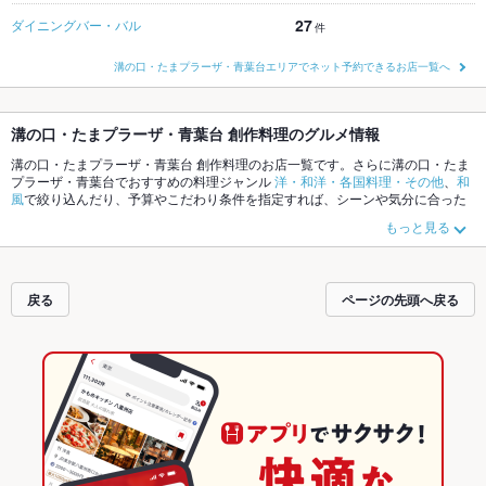
27
ダイニングバー・バル
件
溝の口・たまプラーザ・青葉台エリアでネット予約できるお店一覧へ
溝の口・たまプラーザ・青葉台 創作料理のグルメ情報
溝の口・たまプラーザ・青葉台 創作料理のお店一覧です。さらに溝の口・たま
プラーザ・青葉台でおすすめの料理ジャンル
洋・和洋・各国料理・その他
、
和
風
で絞り込んだり、予算やこだわり条件を指定すれば、シーンや気分に合った
お店がサクサク探せます。ホットペッパーグルメなら、お得なクーポンはもち
もっと見る
ろん、こだわりメニューや季節のおすすめ料理など、お店の最新情報をご紹介
しているので安心！24時間使える簡単便利なネット予約が使えるお店も拡大中
です。友達どうしの飲み会にも、会社の宴会にも、デートやパーティーにもお
得に便利にホットペッパーグルメをご利用ください。
戻る
ページの先頭へ戻る