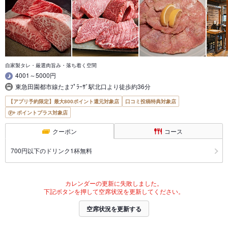
自家製タレ・厳選肉旨み・落ち着く空間
4001～5000円
東急田園都市線たまﾌﾟﾗｰｻﾞ駅北口より徒歩約36分
【アプリ予約限定】最大800ポイント還元対象店
口コミ投稿特典対象店
ポイントプラス対象店
クーポン
コース
700円以下のドリンク1杯無料
カレンダーの更新に失敗しました。
下記ボタンを押して空席状況を更新してください。
空席状況を更新する