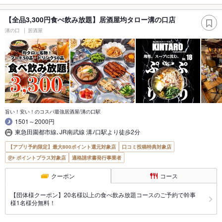
【全品3,300円食べ飲み放題】居酒屋均タロー溝の口店
溝の口
居酒屋
旨い！安い！のコスパ最強居酒屋/溝の口駅
1501～2000円
東急田園都市線､JR南武線 溝ﾉ口駅より徒歩2分
【アプリ予約限定】最大800ポイント還元対象店
口コミ投稿特典対象店
ポイントプラス対象店
適格請求書発行事業者
クーポン
コース
【団体様クーポン】20名様以上の食べ飲み放題コースのご予約で幹事
様1名様分無料！