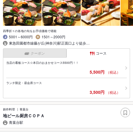
四季折々の各地の旬をお手頃価格で堪能
5001～6000円
1501～2000円
東急田園都市線藤が丘(神奈川)駅正面口より徒歩…
クーポン
コース
当店の看板コース☆本日のおまかせコース5500円！！
5,500円
（税込）
ランチ限定・昼会席コース
3,500円
（税込）
創作料理
青葉台
地ビール厨房ＣＯＰＡ
青葉台駅