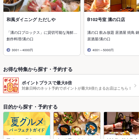
和風ダイニング ただしや
B102号室 溝の口店
「溝の口ブロックス」に貸切可能な海鮮…
溝の口 飲み放題 居酒屋 焼鳥 鍋
創作料理/溝の口
居酒屋/溝の口
3001～4000円
4001～5000円
お得な特集から探す・予約する
ポイントプラスで最大8倍
対象日時のネット予約でポイントが最大8倍たまるお店はこちら！
目的から探す・予約する