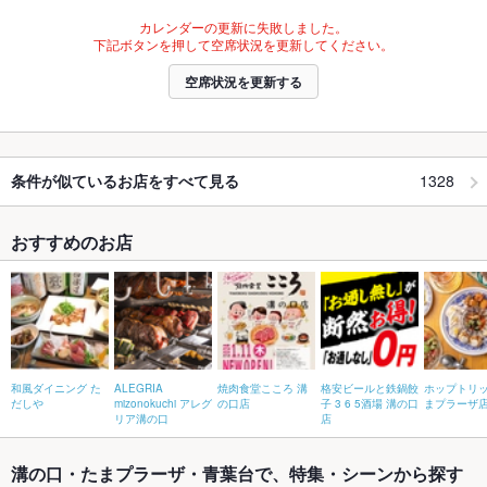
カレンダーの更新に失敗しました。
下記ボタンを押して空席状況を更新してください。
空席状況を更新する
1328
条件が似ているお店をすべて見る
おすすめのお店
和風ダイニング た
ALEGRIA
焼肉食堂こころ 溝
格安ビールと鉄鍋餃
ホップトリッ
だしや
mizonokuchi アレグ
の口店
子 3 6 5酒場 溝の口
まプラーザ
リア溝の口
店
溝の口・たまプラーザ・青葉台で、特集・シーンから探す