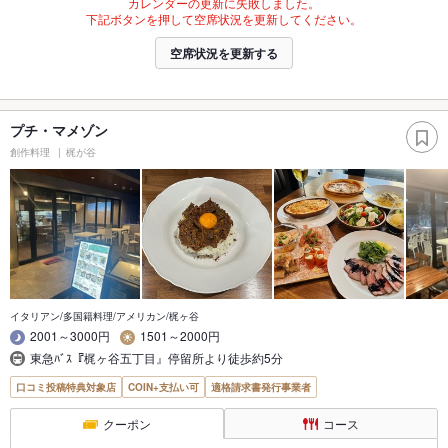
カレンダーの更新に失敗しました。
下記ボタンを押して空席状況を更新してください。
空席状況を更新する
プチ・マメゾン
創作料理
梶が谷
イタリアン/多国籍料理/アメリカン/梶ヶ谷
2001～3000円
1501～2000円
東急ﾊﾞｽ『梶ヶ谷五丁目』停留所より徒歩約5分
口コミ投稿特典対象店
COIN+支払い可
適格請求書発行事業者
クーポン
コース