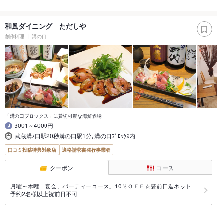
和風ダイニング ただしや
創作料理
溝の口
「溝の口ブロックス」に貸切可能な海鮮酒場
3001～4000円
武蔵溝ﾉ口駅20秒溝の口駅1分｡溝の口ﾌﾞﾛｯｸｽ内
口コミ投稿特典対象店
適格請求書発行事業者
クーポン
コース
月曜～木曜「宴会、パーティーコース」10％ＯＦＦ☆要前日迄ネット
予約2名様以上祝前日不可