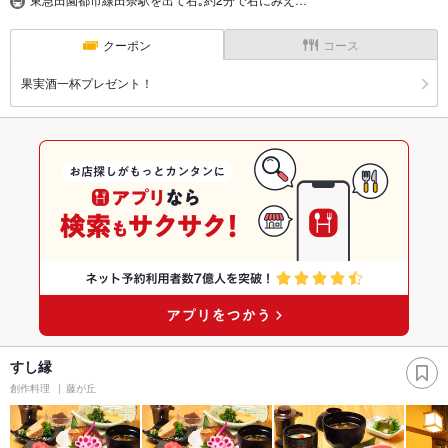
クーポン
コース
果実酒一杯プレゼント！
すし縁
創作料理
藤が丘