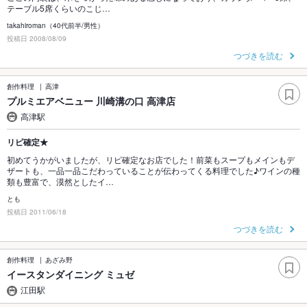
テーブル5席くらいのこじ…
takahiroman（40代前半/男性）
投稿日 2008/08/09
つづきを読む
創作料理
高津
プルミエアベニュー 川崎溝の口 高津店
高津駅
リピ確定★
初めてうかがいましたが、リピ確定なお店でした！前菜もスープもメインもデ
ザートも、一品一品こだわっていることが伝わってくる料理でした♪ワインの種
類も豊富で、漠然としたイ…
とも
投稿日 2011/06/18
つづきを読む
創作料理
あざみ野
イースタンダイニング ミュゼ
江田駅