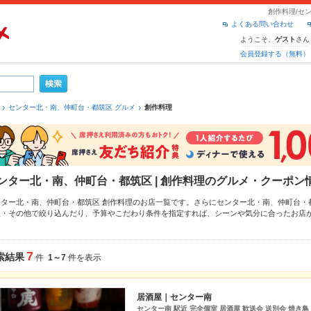
創作料理/セ
よくある問い合わせ
ようこそ、
さん
ゲスト
会員登録する（無料）
センター北・南、仲町台・都筑区 グルメ
創作料理
ンター北・南、仲町台・都筑区 | 創作料理のグルメ・クーポン
ンター北・南、仲町台・都筑区 創作料理のお店一覧です。さらにセンター北・南、仲町台
理・その他
で絞り込んだり、予算やこだわり条件を指定すれば、シーンや気分に合ったお店
得なクーポンはもちろん、こだわりメニューや季節のおすすめ料理など、お店の最新情報をご
ット予約が使えるお店も拡大中です。友達どうしの飲み会にも、会社の宴会にも、デートや
ご利用ください。
7
索結果
件
1～7
件を表示
居酒屋｜センター南
センター南 駅近 完全個室 居酒屋 歓送会 送別会 焼き鳥