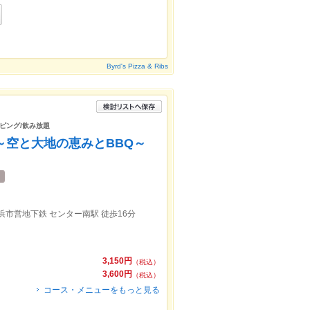
Byrd's Pizza & Ribs
ンピング/飲み放題
の庭～空と大地の恵みとBBQ～
浜市営地下鉄 センター南駅 徒歩16分
3,150円
（税込）
3,600円
（税込）
コース・メニューをもっと見る