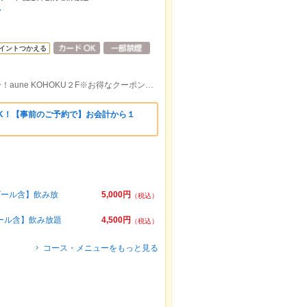
店
イントつかえる
横浜市営地下鉄センター南駅より 徒歩1分！aune KOHOKU２F※お得なクーポン掲載中！
OK！【事前のご予約で】お会計から１
ビール含】飲み放
5,000円
（税込）
ール含】飲み放題
4,500円
（税込）
コース・メニューをもっと見る