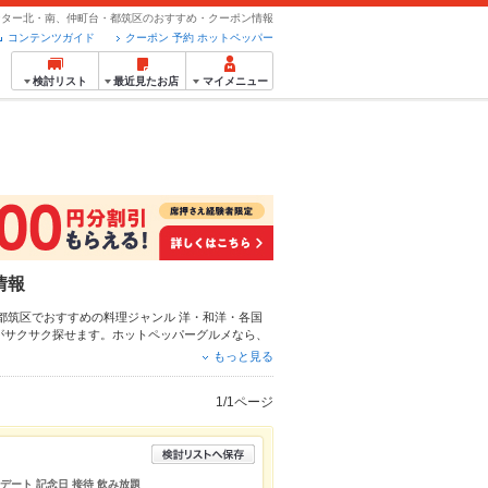
ンター北・南、仲町台・都筑区のおすすめ・クーポン情報
コンテンツガイド
クーポン 予約 ホットペッパー
検討リスト
最近見たお店
マイメニュー
情報
・都筑区でおすすめの料理ジャンル
洋・和洋・各国
がサクサク探せます。ホットペッパーグルメなら、
紹介しているので安心！24時間使える簡単便利な
もっと見る
パーティーにもお得に便利にホットペッパーグルメ
1/1ページ
 デート 記念日 接待 飲み放題