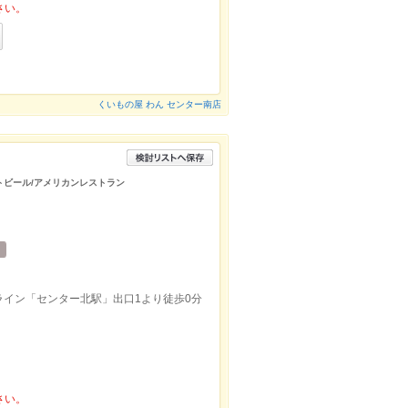
さい。
くいもの屋 わん センター南店
フトビール/アメリカンレストラン
イン「センター北駅」出口1より徒歩0分
さい。