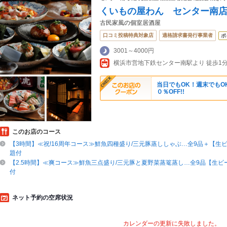
くいもの屋わん センター南
古民家風の個室居酒屋
口コミ投稿特典対象店
適格請求書発行事業者
ポ
3001～4000円
当日でもOK！週末でも
０％OFF!!
このお店のコース
【3時間】≪祝!16周年コース≫鮮魚四種盛り/三元豚蒸ししゃぶ…全9品＋【生
題付
【2.5時間】≪爽コース≫鮮魚三点盛り/三元豚と夏野菜蒸篭蒸し…全9品【生ビ
付
ネット予約の空席状況
カレンダーの更新に失敗しました。