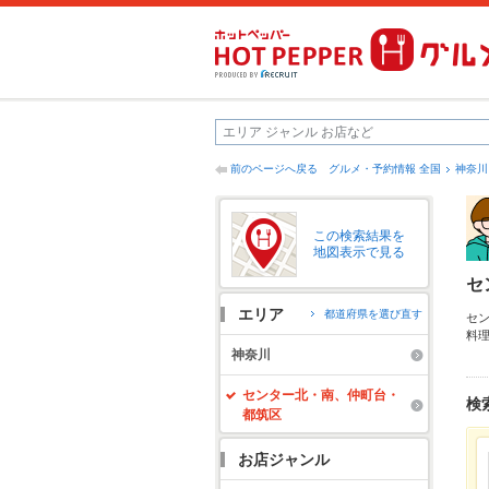
前のページへ戻る
グルメ・予約情報 全国
神奈川
この検索結果を
地図表示で見る
セ
エリア
都道府県を選び直す
セ
料
お
神奈川
ネ
を
センター北・南、仲町台・
検
都筑区
お店ジャンル