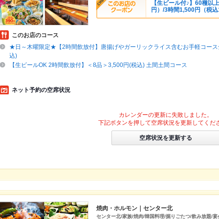
【生ビール付♪】60種以上
円）/3時間1,500円（税込
このお店のコース
★日～木曜限定★【2時間飲放付】唐揚げやガーリックライス含むお手軽コース全7品
込)
【生ビールOK 2時間飲放付】＜8品＞3,500円(税込) 土間土間コース
ネット予約の空席状況
カレンダーの更新に失敗しました。
下記ボタンを押して空席状況を更新してくだ
空席状況を更新する
焼肉・ホルモン｜センター北
センター北/家族/焼肉/韓国料理/掘りごたつ/飲み放題/宴