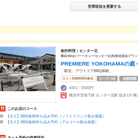
空席状況を更新する
創作料理｜センター北
横浜/BBQ/バーベキュー/センター北/肉/歓送迎会/グラ
PREMIERE YOKOHAMA
「駅近」アウトドアBBQ体験。
口コミ投稿特典対象店
4001～5000円
横浜市営地下鉄 センター北駅 徒歩1分 横
このお店のコース
【大人】BBQ食材持ち込み予約（ソフトドリンク飲み放題）
【大人】BBQ食材持ち込み予約（アルコール飲み放題）
ネット予約の空席状況