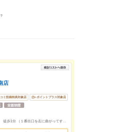
？
南店
コミ投稿特典対象店
ポイントプラス対象店
横浜市営地下鉄 センター南駅 1番出口 徒歩1分 （１番出口を左に曲がってすぐ！）