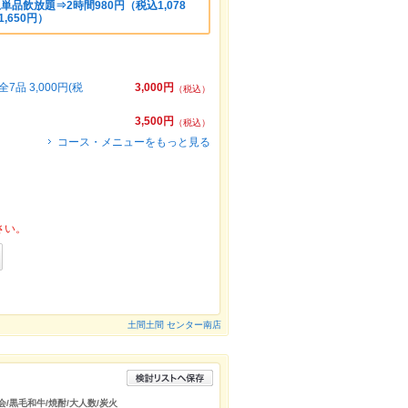
単品飲放題⇒2時間980円（税込1,078
1,650円）
 3,000円(税
3,000円
（税込）
3,500円
（税込）
コース・メニューをもっと見る
さい。
土間土間 センター南店
会/黒毛和牛/焼酎/大人数/炭火