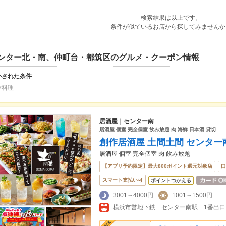
検索結果は以上です。
条件が似ているお店から探してみませんか
ンター北・南、仲町台・都筑区のグルメ・クーポン情報
外された条件
作料理
居酒屋｜センター南
居酒屋 個室 完全個室 飲み放題 肉 海鮮 日本酒 貸切
創作居酒屋 土間土間 センター
居酒屋 個室 完全個室 肉 飲み放題
【アプリ予約限定】最大800ポイント還元対象店
口
スマート支払い可
ポイントつかえる
3001～4000円
1001～1500円