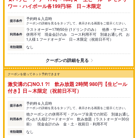
ワー・ハイボール各199円/杯 日～木限定
予約時＆入店時
提示条件
クーポンの詳細を見るをタップして、表示される画面をご提示ください。
ラストオーダー17時50分 (1ドリンクのみ） 他券・サービス
併用不可 現金会計のみ コース利用不可 別途お通し代 お
利用条件
1人様１フードオーダー 日～木限定（祝前日不可）
なし
有効期限
クーポンの詳細を見る
クーポンを使ってネット予約できます
激安溝の口NO.1 ?! 飲み放題 2時間 980円【生ビール
付き】日～木限定（祝前日不可）
予約時＆入店時
提示条件
クーポンの詳細を見るをタップして、表示される画面をご提示ください。
他クーポンとの併用不可・グループ全員での対応 別途お通し
代+お1人様2フードオーダー 飲み放題（ラストオーダー30分
利用条件
前） 現金会計のみ 金・土・祝前日・利用不可
なし
有効期限