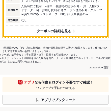
クーポンの詳細を見るをタップして、表示される画面をご提示ください。
入店時にご提示（※途中・会計時の提示不可） お一人様2フー
ドオーダー制 お通し代別途 他クーポン併用不可・グループ
利用条件
全員での対応 ラストオーダー30分前 現金会計のみ
なし
有効期限
クーポンの詳細を見る
※更新日が2021/3/31以前の情報は、当時の価格及び税率に基づく情報となります。価格につき
ましては直接店舗へお問い合わせください。
※クーポンは予告なく内容を変更・終了・延長する可能性があります。
※スクリーンショットや印刷をされた場合を含め、クーポン利用時点でホットペッパーグルメに掲載
がないものはご利用いただけません。
2025/06/09 更新
アプリ
なら何度もログイン不要ですぐ確認！
ワンタップで手軽につかえる
アプリでブックマーク