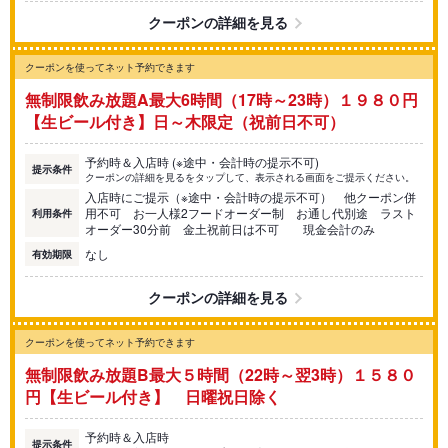
クーポンの詳細を見る
クーポンを使ってネット予約できます
無制限飲み放題A最大6時間（17時～23時）１９８０円
【生ビール付き】日～木限定（祝前日不可）
予約時＆入店時 (※途中・会計時の提示不可)
提示条件
クーポンの詳細を見るをタップして、表示される画面をご提示ください。
入店時にご提示（※途中・会計時の提示不可） 他クーポン併
用不可 お一人様2フードオーダー制 お通し代別途 ラスト
利用条件
オーダー30分前 金土祝前日は不可 現金会計のみ
なし
有効期限
クーポンの詳細を見る
クーポンを使ってネット予約できます
無制限飲み放題B最大５時間（22時～翌3時）１５８０
円【生ビール付き】 日曜祝日除く
予約時＆入店時
提示条件