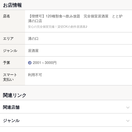
お店情報
店名
【喫煙可】120種類食べ飲み放題 完全個室居酒屋 とと炉
溝の口店
安心の完全個室完備！貸切OKの創作居酒屋♪
エリア
溝の口
ジャンル
居酒屋
予算
2001～3000円
スマート
利用不可
支払い
関連リンク
関連店舗
【喫煙可】120種類食べ飲み放題居酒屋 はらペコッ たまプラーザ
ジャンル
店