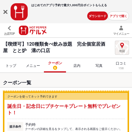
はじめてのアプリ予約で最大
1,000円分ポイントもらえる
ダウンロード
アプリで開く
お店TOP
マイメニュー
【喫煙可】120種類食べ飲み放題 完全個室居酒
屋 とと炉 溝の口店
クーポン
口コミ
トップ
メニュー
店内
写真
6
158
クーポン一覧
クーポンを使ってネット予約できます
誕生日・記念日にプチケーキプレート無料でプレゼン
ト！
予約時
提示条件
クーポンの詳細を見るをタップして、表示される画面をご提示ください。