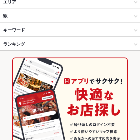
居酒屋
エリア
【喫煙可】時間無制限飲み放題居酒屋 がちゃぴん 鶴見店
和風
溝の口
駅
溝の口・たまプラーザ・青葉台 × 居酒屋
溝の口 × 居酒屋
高津駅
キーワード
溝の口・たまプラーザ・青葉台 × 和風
溝の口 × 和風
津田山駅
ランキング
手羽先
からあげ
お茶漬け
馬刺し
エビ料理
にんにく料理
フライドポテト
ウインナー
うどん
牛すじ
焼きそば
つくね
鶏皮
武蔵溝ノ口駅 × 居酒屋
溝の口 × 和食
武蔵溝ノ口駅
神奈川のグルメランキング
ステーキ
カルボナーラ
ピザ
マルゲリータ
餃子
チャーハン
ケーキ
武蔵溝ノ口駅 × 和風
溝の口 × 焼き鳥・鶏料理
神奈川の居酒屋ランキング
アヒージョ
チーズタッカルビ
チーズケーキ
焼きうどん
和食
神奈川
溝の口・たまプラーザ・青葉台のグルメランキング
焼き鳥・鶏料理
神奈川 × 居酒屋
溝の口・たまプラーザ・青葉台の居酒屋ランキング
溝の口・たまプラーザ・青葉台 × 和食
神奈川 × 和風
溝の口のグルメランキング
溝の口・たまプラーザ・青葉台 × 焼き鳥・鶏料理
神奈川 × 和食
溝の口の居酒屋ランキング