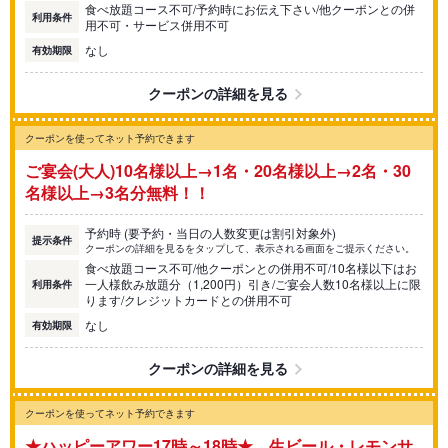
食べ放題コース不可/予約時にお伝え下さい/他クーポンとの併
利用条件
用不可・サービス併用不可
なし
有効期限
クーポンの詳細を見る
クーポンを使ってネット予約できます
ご宴会(大人)10名様以上→1名・20名様以上→2名・30
名様以上→3名分無料！！
予約時 (要予約・当日の人数変更は割引対象外)
提示条件
クーポンの詳細を見るをタップして、表示される画面をご提示ください。
食べ放題コース不可/他クーポンとの併用不可/10名様以下はお
一人様飲み放題分（1,200円）引き/ご宴会人数10名様以上に限
利用条件
ります/クレジットカードとの併用不可
なし
有効期限
クーポンの詳細を見る
クーポンを使ってネット予約できます
★ハッピーアワー17時～18時★ 生ビール・レモンサ