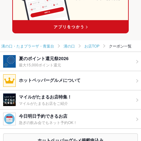
武蔵溝ノ口駅 × 和食
神奈川 × 焼き鳥・鶏料理
武蔵溝ノ口駅 × 焼き鳥・鶏料理
溝の口・たまプラーザ・青葉台
溝の口
お店TOP
クーポン一覧
夏のポイント還元祭2026
最大15,000ポイント還元
ホットペッパーグルメについて
マイルがたまるお店特集！
マイルがたまるお店をご紹介
今日明日予約できるお店
急ぎの飲み会でもネット予約OK！
ホットペッパーグルメ掲載申込み