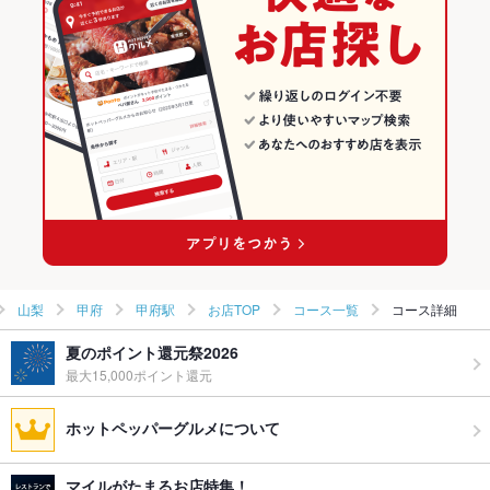
洋・和洋・各国料理・その他
山梨 × 居酒屋
甲府の居酒屋ランキング
甲府 × ダイニングバー・バル
山梨 × 創作
甲府駅のグルメランキング
甲府 × 洋・和洋・各国料理・その他
山梨 × ダイニングバー・バル
甲府駅の居酒屋ランキング
甲府駅 × ダイニングバー・バル
山梨 × 洋・和洋・各国料理・その他
甲府駅 × 洋・和洋・各国料理・その他
山梨
甲府
甲府駅
お店TOP
コース一覧
コース詳細
夏のポイント還元祭2026
最大15,000ポイント還元
ホットペッパーグルメについて
マイルがたまるお店特集！