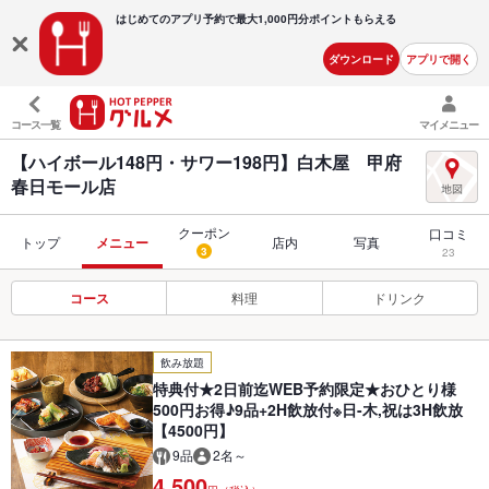
はじめてのアプリ予約で最大
1,000円分ポイントもらえる
ダウンロード
アプリで開く
コース一覧
マイメニュー
【ハイボール148円・サワー198円】白木屋 甲府
春日モール店
クーポン
口コミ
トップ
メニュー
店内
写真
3
23
コース
料理
ドリンク
飲み放題
特典付★2日前迄WEB予約限定★おひとり様
500円お得♪9品+2H飲放付※日-木,祝は3H飲放
【4500円】
9品
2名～
4,500