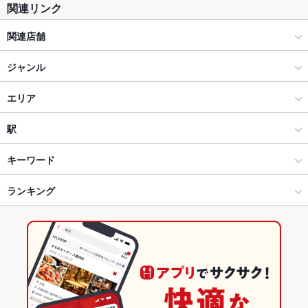
関連リンク
関連店舗
白木屋
ジャンル
居酒屋
エリア
創作
甲府駅
駅
甲府 × 居酒屋
甲府駅 × 居酒屋
金手駅
キーワード
甲府 × 創作
甲府駅 × 創作
甲府駅
ランキング
からあげ
お茶漬け
馬刺し
モツ煮込み
エビ料理
フライドポテト
ソーセージ
そば
つくね
鶏皮
もつ鍋
ステーキ
ペペロンチーノ
甲府駅 × 居酒屋
甲府駅 × ダイニングバー・バル
善光寺駅
山梨のグルメランキング
ピザ
餃子
ケーキ
パフェ
チーズケーキ
みそラーメン
味噌ラーメン
甲府駅 × 創作
甲府駅 × 洋・和洋・各国料理・その他
山梨の居酒屋ランキング
ハラミステーキ
豚骨味噌ラーメン
ダイニングバー・バル
山梨
甲府のグルメランキング