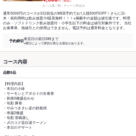
円（税込）
お一人様／税・チャージ料込み
通常5000円のコースが2日前迄のWEB予約でお1人様500円OFF！さらに日-
木・祝利用時は飲み放題1H延長無料！！！※掲載中の金額は値引後です。料理
のみ・ソフトドリンク飲み放題付・小学生以下の料金は値引対象外です。 当社
お食事券、他値引との併用はできません。電話予約は通常料金となります。
来店日の前日0時まで
予約締切
※曜日によって締切が異なる場合があります。
コース内容
品数
9品
【料理内容】
・本日の小鉢
・サーモンとアボカドの生春巻
・刺身5種盛合わせ
・旬彩 豚巻
・やみつきタレ皮の鉄板焼
・串揚2種盛
・旬彩 茶碗蒸し
・〆のコク旨白湯ラーメン
・本日のデザート