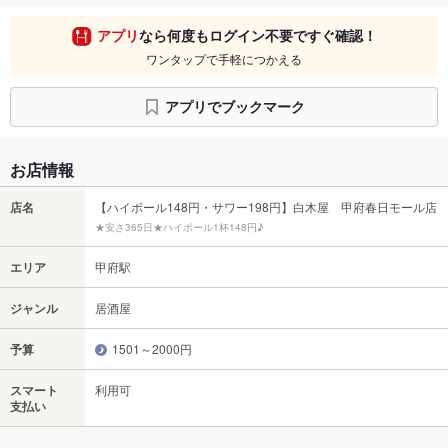
アプリ
なら何度もログイン不要ですぐ確認！
ワンタップで手軽につかえる
アプリでブックマーク
お店情報
店名
【ハイボール148円・サワー198円】白木屋 甲府春日モール店
★安さ365日★ハイボール1杯148円♪
エリア
甲府駅
ジャンル
居酒屋
予算
1501～2000円
スマート
利用可
支払い