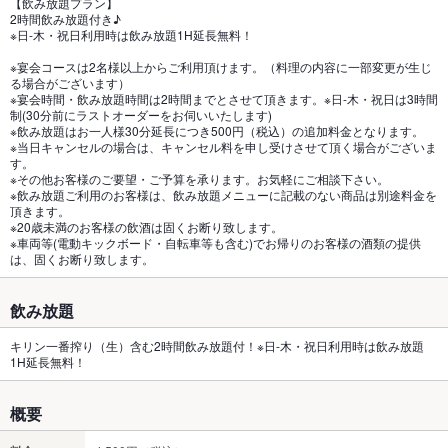
【飲み放題プラン】
2時間飲み放題付き♪
※日-木・祝日利用時は飲み放題1H延長無料！
※宴会コースは2名様以上からご利用頂けます。（料理の内容に一部変更が生じ
る場合がございます）
※宴会時間・飲み放題時間は2時間までとさせて頂きます。※日-木・祝日は3時間
制(30分前にラストオーダーをお伺いいたします)
※飲み放題はお一人様30分延長につき500円（税込）の追加料金となります。
※当日キャンセルの場合は、キャンセル料を申し受けさせて頂く場合がございま
す。
※その他お客様のご要望・ご予算を承ります。お気軽にご相談下さい。
※飲み放題ご利用のお客様は、飲み放題メニューに記載のない商品は別途料金を
頂きます。
※20歳未満のお客様の飲酒は固くお断り致します。
※車両等(電動キックボード・自転車等も含む)でお帰りのお客様の酒類の提供
は、固くお断り致します。
飲み放題
キリン一番搾り（生）含む2時間飲み放題付！※日-木・祝日利用時は飲み放題
1H延長無料！
概要