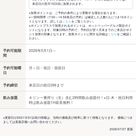
来店日の翌月15日頃に加算されます。
※加算ポイントは、ご予約の条件により変動する場合があります。
※一部時間帯（7:00～14:59来店の予約）は確定した人数1人につき10ポイン
トとなります。詳しくは
こちら
をご覧ください。
※ポイントプラスで加算されるポイントは、ホットペッパーグルメ限定ポイ
ントになります。対象日時の予約で、予約日が翌々月末までのご来店がポイ
ント加算の対象となります。加算ポイントに関する詳細は
こちら
をご確認く
ださい。
予約可能期
2026年5月1日～
間
予約可能曜
月～日・祝日・祝前日
日
予約締切
来店日の前日0時まで
飲み放題
キリン一番搾り（生）含む2時間飲み放題付！※日-木・祝日利用
時は飲み放題1H延長無料！
※更新日が2021/3/31以前の情報は、当時の価格及び税率に基づく情報となります。 価格につき
ましては直接店舗へお問い合わせください。
2026/07/27 更新