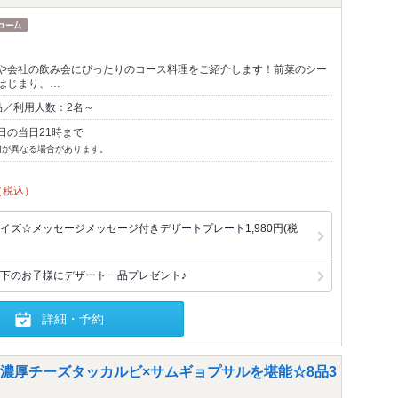
や会社の飲み会にぴったりのコース料理をご紹介します！前菜のシー
はじまり、…
品／利用人数：2名～
日の当日21時まで
切が異なる場合があります。
（税込）
イズ☆メッセージメッセージ付きデザートプレート1,980円(税
下のお子様にデザート一品プレゼント♪
詳細・予約
濃厚チーズタッカルビ×サムギョプサルを堪能☆8品3