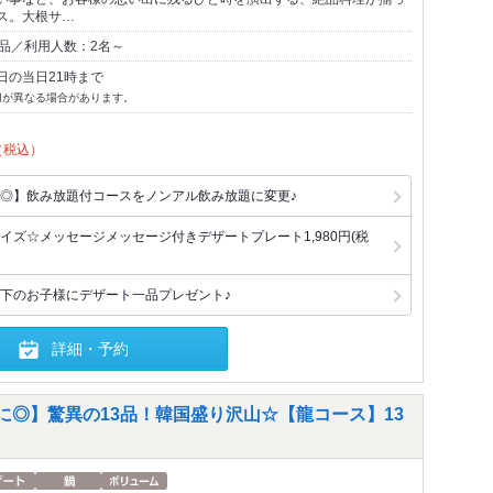
ス。大根サ…
1品／利用人数：2名～
日の当日21時まで
切が異なる場合があります。
（税込）
◎】飲み放題付コースをノンアル飲み放題に変更♪
イズ☆メッセージメッセージ付きデザートプレート1,980円(税
下のお子様にデザート一品プレゼント♪
詳細・予約
に◎】驚異の13品！韓国盛り沢山☆【龍コース】13