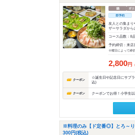
友人との集まり
ザーサラダから
コース品数：8
予約締切：来店
※曜日によって締
2,800
円
☆誕生日や記念日にサプラ
クーポン
込)
クーポンでお得！小学生以
クーポン
※料理のみ【ド定番◎】とろ～り
300円(税込)