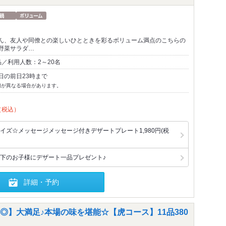
ん、友人や同僚との楽しいひとときを彩るボリューム満点のこちらの
野菜サラダ…
／利用人数：2～20名
日の前日23時まで
切が異なる場合があります。
（税込）
イズ☆メッセージメッセージ付きデザートプレート1,980円(税
下のお子様にデザート一品プレゼント♪
詳細・予約
】大満足♪本場の味を堪能☆【虎コース】11品380