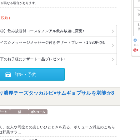
切が異なる場合があります。
2
（税込）
3
◎】飲み放題付コースをノンアル飲み放題に変更♪
◎
：
イズ☆メッセージメッセージ付きデザートプレート1,980円(税
TEL
下のお子様にデザート一品プレゼント♪
詳細・予約
～り濃厚チーズタッカルビ×サムギョプサルを堪能☆8
ん、友人や同僚との楽しいひとときを彩る、ボリューム満点のこちら
は野菜サラ…