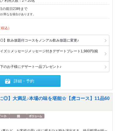
／利用人数：2～20名
日の前日23時まで
切が異なる場合があります。
（税込）
◎】飲み放題付コースをノンアル飲み放題に変更♪
イズ☆メッセージメッセージ付きデザートプレート1,980円(税
下のお子様にデザート一品プレゼント♪
詳細・予約
に◎】大満足♪本場の味を堪能☆【虎コース】11品60
い事など、お客様の思い出に残るひと時を演出する、絶品料理が揃っ