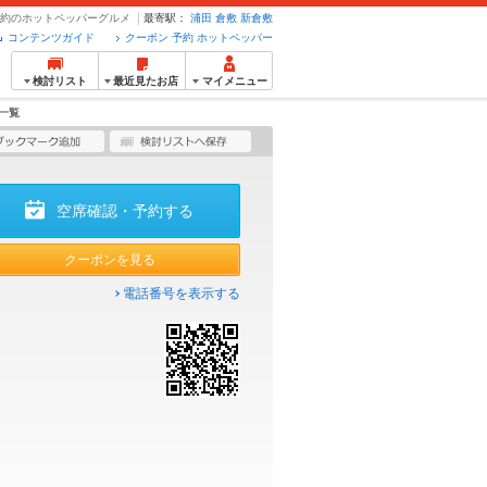
・予約のホットペッパーグルメ
最寄駅：
浦田
倉敷
新倉敷
コンテンツガイド
クーポン 予約 ホットペッパー
検討リスト
最近見たお店
マイメニュー
一覧
空席確認・予約する
クーポンを見る
電話番号を表示する