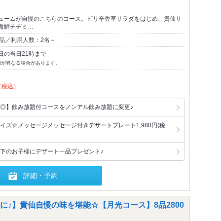
ュームが自慢のこちらのコース。ピリ辛香草サラダをはじめ、貴仙サ
海鮮チヂミ…
3品／利用人数：2名～
日の当日21時まで
切が異なる場合があります。
（税込）
◎】飲み放題付コースをノンアル飲み放題に変更♪
イズ☆メッセージメッセージ付きデザートプレート1,980円(税
下のお子様にデザート一品プレゼント♪
詳細・予約
♪】貴仙自慢の味を堪能☆【月光コース】8品2800