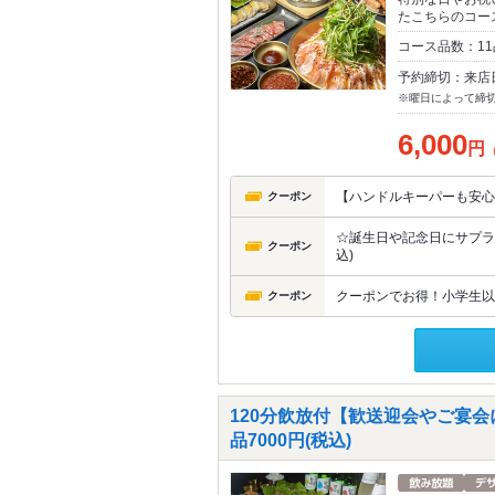
たこちらのコー
コース品数：1
予約締切：来店
※曜日によって締
6,000
円
【ハンドルキーパーも安心
クーポン
☆誕生日や記念日にサプラ
クーポン
込)
クーポンでお得！小学生以
クーポン
120分飲放付【歓送迎会やご宴会
品7000円(税込)