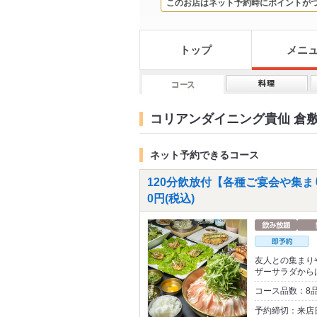
このお店はネット予約時にポイントが
トップ
メニ
コリアンダイニング貴仙 倉敷
ネット予約できるコース
120分飲放付【各種ご宴会や集ま
0円(税込)
友人との集まり
ザーサラダから
コース品数：8
予約締切：来店