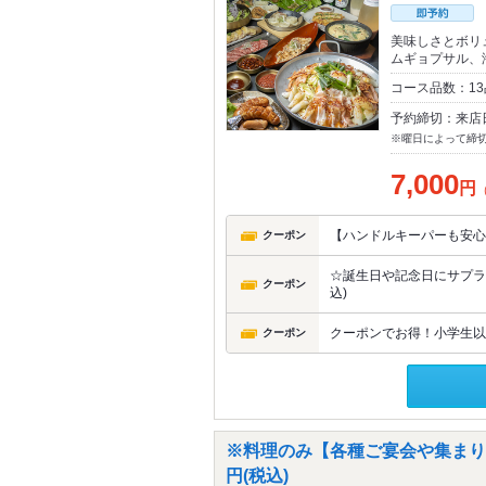
美味しさとボリ
ムギョプサル、
コース品数：1
予約締切：来店
※曜日によって締
7,000
円
【ハンドルキーパーも安心
クーポン
☆誕生日や記念日にサプラ
クーポン
込)
クーポンでお得！小学生以
クーポン
※料理のみ【各種ご宴会や集まりに
円(税込)