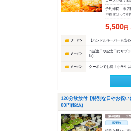
コース品数：8品
予約締切：来店
※曜日によって締
5,500
円
【ハンドルキーパーも安心
クーポン
☆誕生日や記念日にサプラ
クーポン
込)
クーポンでお得！小学生以
クーポン
120分飲放付【特別な日やお祝い
00円(税込)
特別な日やお祝