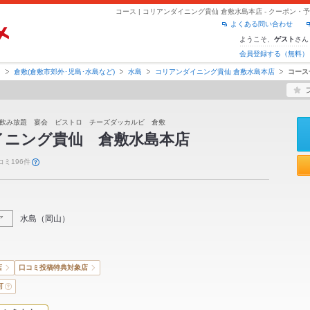
コース | コリアンダイニング貴仙 倉敷水島本店 - クーポン
よくある問い合わせ
ようこそ、
さん
ゲスト
会員登録する（無料）
山
倉敷(倉敷市郊外･児島･水島など)
水島
コリアンダイニング貴仙 倉敷水島本店
コース
飲み放題 宴会 ビストロ チーズダッカルビ 倉敷
イニング貴仙 倉敷水島本店
コミ196件
水島
（
岡山
）
ア
店
口コミ投稿特典対象店
可