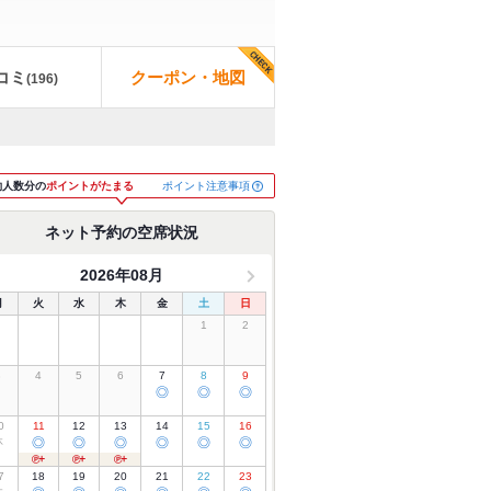
コミ
クーポン・地図
(
196
)
ポイント注意事項
約人数分の
ポイントがたまる
ネット予約の空席状況
2026年08月
月
火
水
木
金
土
日
1
2
3
4
5
6
7
8
9
◎
◎
◎
0
11
12
13
14
15
16
休
◎
◎
◎
◎
◎
◎
7
18
19
20
21
22
23