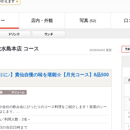
つかえます
ュー
店内・外観
写真
口
(52)
水島本店 コース
予
2026/04/02 更新
りに♪】貴仙自慢の味を堪能☆【月光コース】8品500
や会社の飲み会にぴったりのコース料理をご紹介します！前菜のシー
はじまり、…
1
品／利用人数：2名～
1
日の当日21時まで