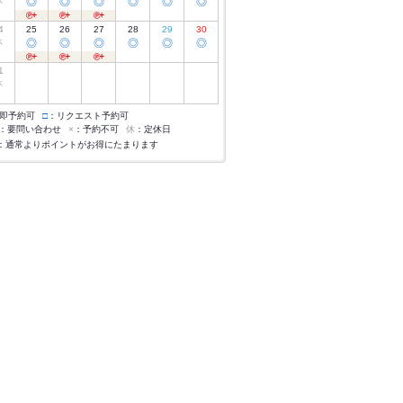
休
◎
◎
◎
◎
◎
◎
4
25
26
27
28
29
30
休
◎
◎
◎
◎
◎
◎
1
休
即予約可
□
：リクエスト予約可
：要問い合わせ
×
：予約不可
休
：定休日
：通常よりポイントがお得にたまります