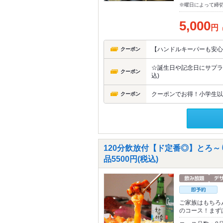
※曜日によって締
5,000
円
【ハンドルキーパーも安心
クーポン
☆誕生日や記念日にサプラ
クーポン
込)
クーポンでお得！小学生以
クーポン
120分飲放付【ド定番◎】とろ
品5500円(税込)
ご家族はもちろ
のコース！まず