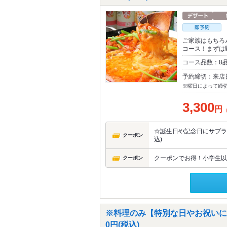
ご家族はもちろ
コース！まずは
コース品数：8品
予約締切：来店
※曜日によって締
3,300
円
☆誕生日や記念日にサプラ
クーポン
込)
クーポンでお得！小学生以
クーポン
※料理のみ【特別な日やお祝いに◎
0円(税込)