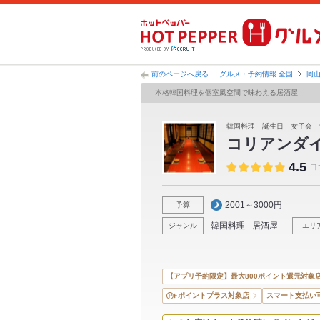
前のページへ戻る
グルメ・予約情報 全国
岡
本格韓国料理を個室風空間で味わえる居酒屋
韓国料理 誕生日 女子会 
コリアンダ
4.5
口
2001～3000円
予算
韓国料理
居酒屋
ジャンル
エリ
【アプリ予約限定】最大800ポイント還元対象
ポイントプラス対象店
スマート支払い