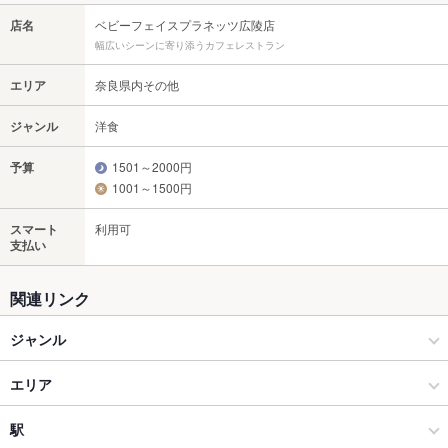
店名
ベビーフェイスプラネッツ広陵店
幅広いシーンに寄り添うカフェレストラン
エリア
奈良県内その他
ジャンル
洋食
予算
1501～2000円
1001～1500円
スマート
利用可
支払い
関連リンク
ジャンル
洋食
エリア
洋食全般
奈良県内その他
駅