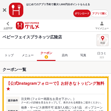
はじめてのアプリ予約で最大
1,000円分ポイントもらえる
ダウンロード
アプリで開く
お店TOP
マイメニュー
ベビーフェイスプラネッツ広陵店
クーポン
口コミ
トップ
メニュー
店内
写真
3
323
クーポン一覧
【公式Instagramフォローで】お好きなトッピング無料
★
注文時 (フォロー画面をお見せ下さい。)
提示条件
クーポンの詳細を見るをタップして、表示される画面をご提示ください。
他券・サービス併用不可 追加1人様につき1品 ポップコーン