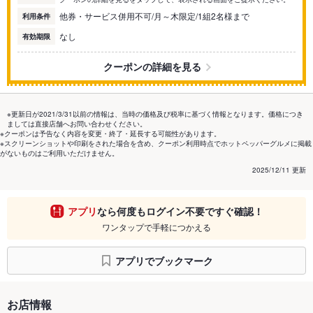
他券・サービス併用不可/月～木限定/1組2名様まで
利用条件
なし
有効期限
クーポンの詳細を見る
※更新日が2021/3/31以前の情報は、当時の価格及び税率に基づく情報となります。価格につき
ましては直接店舗へお問い合わせください。
※クーポンは予告なく内容を変更・終了・延長する可能性があります。
※スクリーンショットや印刷をされた場合を含め、クーポン利用時点でホットペッパーグルメに掲載
がないものはご利用いただけません。
2025/12/11 更新
アプリ
なら何度もログイン不要ですぐ確認！
ワンタップで手軽につかえる
アプリでブックマーク
お店情報