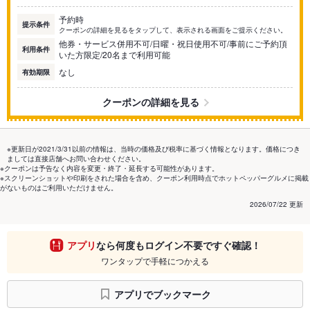
予約時
提示条件
クーポンの詳細を見るをタップして、表示される画面をご提示ください。
他券・サービス併用不可/日曜・祝日使用不可/事前にご予約頂
利用条件
いた方限定/20名まで利用可能
なし
有効期限
クーポンの詳細を見る
※更新日が2021/3/31以前の情報は、当時の価格及び税率に基づく情報となります。価格につき
ましては直接店舗へお問い合わせください。
※クーポンは予告なく内容を変更・終了・延長する可能性があります。
※スクリーンショットや印刷をされた場合を含め、クーポン利用時点でホットペッパーグルメに掲載
がないものはご利用いただけません。
2026/07/22 更新
アプリ
なら何度もログイン不要ですぐ確認！
ワンタップで手軽につかえる
アプリでブックマーク