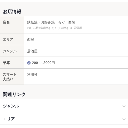
お店情報
店名
鉄板焼・お好み焼 ろぐ 西院
お好み焼 鉄板焼き もんじゃ焼き 肉 居酒屋
エリア
西院
ジャンル
居酒屋
予算
2001～3000円
スマート
利用可
支払い
関連リンク
ジャンル
居酒屋
エリア