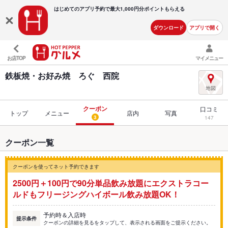
はじめてのアプリ予約で最大
1,000円分ポイントもらえる
ダウンロード
アプリで開く
お店TOP
マイメニュー
鉄板焼・お好み焼 ろぐ 西院
クーポン
口コミ
トップ
メニュー
店内
写真
3
147
クーポン一覧
クーポンを使ってネット予約できます
2500円＋100円で90分単品飲み放題にエクストラコー
ルドもフリージングハイボール飲み放題OK！
予約時＆入店時
提示条件
クーポンの詳細を見るをタップして、表示される画面をご提示ください。