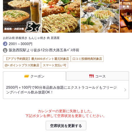
お好み焼 鉄板焼き もんじゃ焼き 肉 居酒屋
2001～3000円
阪急西院駅より徒歩12分/西大路五条ﾊﾞｽ停前
【アプリ予約限定】最大800ポイント還元対象店
口コミ投稿特典対象店
ポイントプラス対象店
スマート支払い可
クーポン
コース
2500円＋100円で90分単品飲み放題にエクストラコールドもフリージ
ングハイボール飲み放題OK！
カレンダーの更新に失敗しました。
下記ボタンを押して空席状況を更新してください。
空席状況を更新する