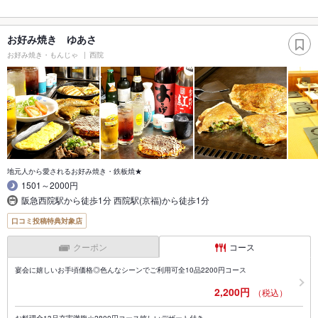
お好み焼き ゆあさ
お好み焼き・もんじゃ
西院
地元人から愛されるお好み焼き・鉄板焼★
1501～2000円
阪急西院駅から徒歩1分 西院駅(京福)から徒歩1分
口コミ投稿特典対象店
クーポン
コース
宴会に嬉しいお手頃価格◎色んなシーンでご利用可全10品2200円コース
2,200円
（税込）