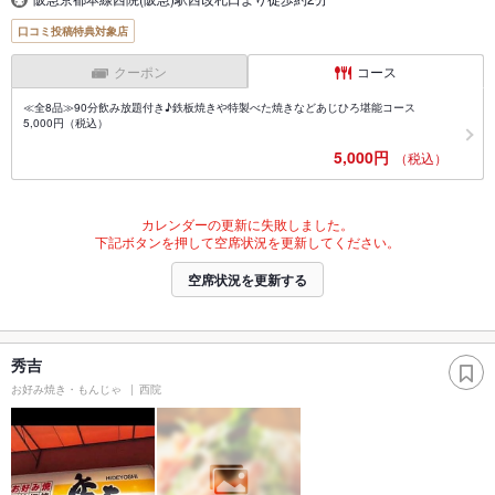
口コミ投稿特典対象店
クーポン
コース
≪全8品≫90分飲み放題付き♪鉄板焼きや特製べた焼きなどあじひろ堪能コース
5,000円（税込）
5,000円
（税込）
カレンダーの更新に失敗しました。
下記ボタンを押して空席状況を更新してください。
空席状況を更新する
秀吉
お好み焼き・もんじゃ
西院