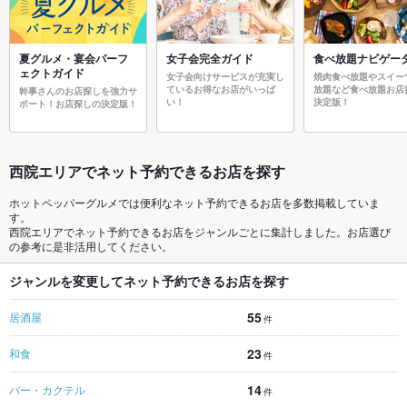
夏グルメ・宴会パーフ
女子会完全ガイド
食べ放題ナビゲー
ェクトガイド
女子会向けサービスが充実し
焼肉食べ放題やスイー
ているお得なお店がいっぱ
放題など食べ放題お店
幹事さんのお店探しを強力サ
い！
決定版！
ポート！お店探しの決定版！
西院エリアでネット予約できるお店を探す
ホットペッパーグルメでは便利なネット予約できるお店を多数掲載していま
す。
西院エリアでネット予約できるお店をジャンルごとに集計しました。お店選び
の参考に是非活用してください。
ジャンルを変更してネット予約できるお店を探す
55
居酒屋
件
23
和食
件
14
バー・カクテル
件