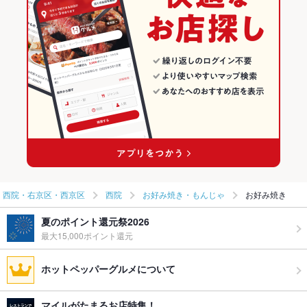
・西院・右京区・西京区
西院
お好み焼き・もんじゃ
お好み焼き
夏のポイント還元祭2026
最大15,000ポイント還元
ホットペッパーグルメについて
マイルがたまるお店特集！