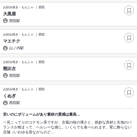
お好み焼き・もんじゃ
西院
大黒屋
西院駅
お好み焼き・もんじゃ
西院
マエチク
山ノ内駅
お好み焼き・もんじゃ
西院
熊比古
西院駅
お好み焼き・もんじゃ
西院
くぬぎ
西院駅
安いのにボリュームがあり素材の質感は最高…
一見こってりのコナモン系ですが、京風の味の薄さと、絶妙な具材と生地のバ
ランスが相まって、ヘルシーな感じ。いくらでも食べられます。変に飾らない
店舗（いわゆる昔ながらのど…