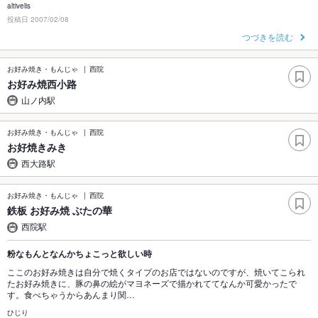
altivelis
投稿日 2007/02/08
つづきを読む
お好み焼き・もんじゃ
西院
お好み焼西小路
山ノ内駅
お好み焼き・もんじゃ
西院
お好焼きみき
西大路駅
お好み焼き・もんじゃ
西院
鉄板 お好み焼 ぶたの華
西院駅
粉なもんとなんかちょこっと欲しい時
ここのお好み焼きは自分で焼くタイプのお店ではないのですが、焼いてこられ
たお好み焼きに、豚の鼻の絵がマヨネーズで描かれててなんか可愛かったで
す。食べちゃうからあんまり関…
ひじり