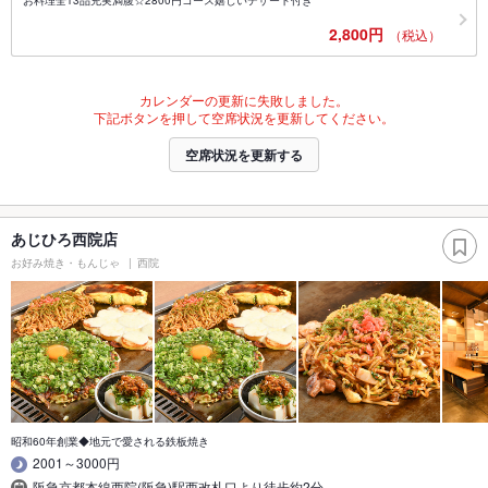
お料理全13品充実満腹☆2800円コース嬉しいデザート付き
2,800円
（税込）
カレンダーの更新に失敗しました。
下記ボタンを押して空席状況を更新してください。
空席状況を更新する
あじひろ西院店
お好み焼き・もんじゃ
西院
昭和60年創業◆地元で愛される鉄板焼き
2001～3000円
阪急京都本線西院(阪急)駅西改札口より徒歩約2分