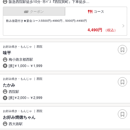
阪急西院駅徒歩10分･市ﾊﾞｽ『西院巽町』下車徒歩…
クーポン
コース
飲み放題付き★宴会コース5500円>4990円，5000円>4490円
4,490円
（税込）
お好み焼き・もんじゃ
西院
味平
梅小路京都西駅
[夜]￥1,000～￥1,999
お好み焼き・もんじゃ
西院
たかみ
西院駅
[夜]￥2,000～￥2,999
お好み焼き・もんじゃ
西院
お好み焼徳ちゃん
西大路駅