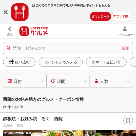
はじめてのアプリ予約で最大
1,000円分ポイントもらえる
ダウンロード
アプリで開く
戻る
マイメニュー
西院 お好み焼き
変更
絞り込む
ポイントがつかえる
スマート支払い可
日付
時間
人数
西院のお好み焼きのグルメ・クーポン情報
25件 1-20件
鉄板焼・お好み焼 ろぐ 西院
居酒屋
西院