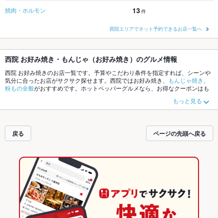
13
焼肉・ホルモン
件
西院エリアでネット予約できるお店一覧へ
西院 お好み焼き・もんじゃ（お好み焼き）のグルメ情報
西院 お好み焼きのお店一覧です。予算やこだわり条件を指定すれば、シーンや
気分に合ったお店がサクサク探せます。西院ではお好み焼き、
もんじゃ焼き
、
粉もの全般
がおすすめです。ホットペッパーグルメなら、お得なクーポンはも
ちろん、こだわりメニューや季節のおすすめ料理など、お店の最新情報をご紹
もっと見る
介しているので安心！24時間使える簡単便利なネット予約が使えるお店も拡大
中です。友達どうしの飲み会にも、会社の宴会にも、デートやパーティーにも
お得に便利にホットペッパーグルメをご利用ください。
戻る
ページの先頭へ戻る