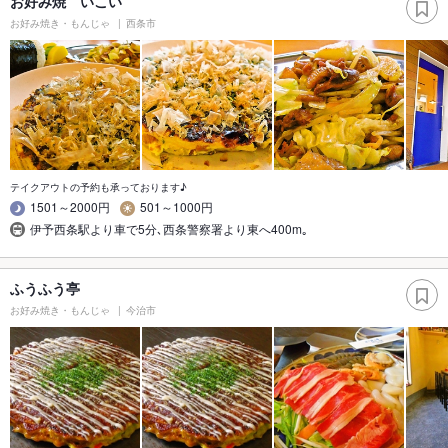
お好み焼 いこい
お好み焼き・もんじゃ
西条市
テイクアウトの予約も承っております♪
1501～2000円
501～1000円
伊予西条駅より車で5分､西条警察署より東へ400m｡
ふうふう亭
お好み焼き・もんじゃ
今治市