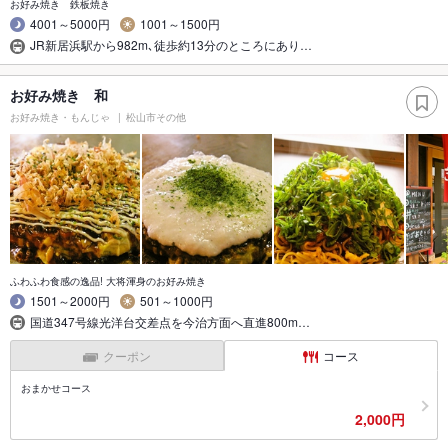
お好み焼き 鉄板焼き
4001～5000円
1001～1500円
JR新居浜駅から982m､徒歩約13分のところにあり…
お好み焼き 和
お好み焼き・もんじゃ
松山市その他
ふわふわ食感の逸品! 大将渾身のお好み焼き
1501～2000円
501～1000円
国道347号線光洋台交差点を今治方面へ直進800m…
クーポン
コース
おまかせコース
2,000円