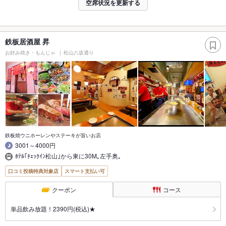
空席状況を更新する
鉄板居酒屋 昇
お好み焼き・もんじゃ
松山八坂通り
鉄板焼ウニホーレンやステーキが旨いお店
3001～4000円
ﾎﾃﾙ｢ﾁｪｯｸｲﾝ松山｣から東に30M｡左手奥｡
口コミ投稿特典対象店
スマート支払い可
クーポン
コース
単品飲み放題！2390円(税込)★