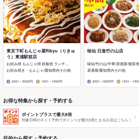
東京下町もんじゃ屋Rikyu（りきゅ
味仙 日進竹の山店
う）東浦駅前店
お好み焼 もんじゃ焼 鉄板焼 ランチ…
味仙/竹の山/中華/居酒屋/個室/
お好み焼き・もんじゃ/愛知県内その他
居酒屋/愛知県内その他
2001～3000円
1001～1500円
2001～3000円
1001～150
お得な特集から探す・予約する
ポイントプラスで最大8倍
対象日時のネット予約でポイントが最大8倍たまるお店はこちら！
目的から探す・予約する