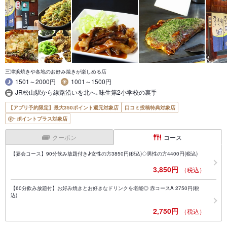
三津浜焼きや各地のお好み焼きが楽しめる店
1501～2000円
1001～1500円
JR松山駅から線路沿いを北へ､味生第2小学校の裏手
【アプリ予約限定】最大350ポイント還元対象店
口コミ投稿特典対象店
ポイントプラス対象店
クーポン
コース
【宴会コース】90分飲み放題付き♪女性の方3850円(税込)◇男性の方4400円(税込)
3,850円
（税込）
【60分飲み放題付】お好み焼きとお好きなドリンクを堪能◎ 赤コースA 2750円(税
込)
2,750円
（税込）