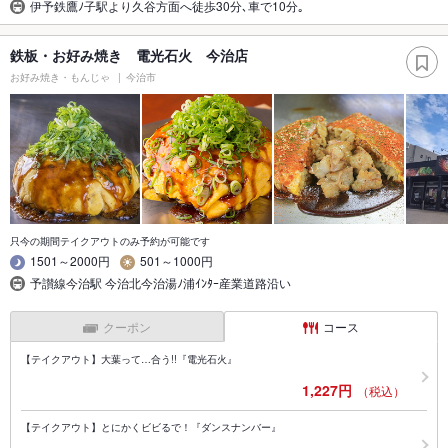
伊予鉄鷹ﾉ子駅より久谷方面へ徒歩30分､車で10分｡
鉄板・お好み焼き 電光石火 今治店
お好み焼き・もんじゃ
今治市
只今の期間テイクアウトのみ予約が可能です
1501～2000円
501～1000円
予讃線今治駅 今治北今治湯ﾉ浦ｲﾝﾀｰ産業道路沿い
クーポン
コース
【テイクアウト】大葉って…合う!!『電光石火』
1,227円
（税込）
【テイクアウト】とにかくビビるで！『ダンスナンバー』