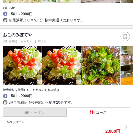
お好み焼
1501～2000円
新居浜駅より車で5分､楠中央通りにあります｡
おこのみぼてや
お好み焼き・もんじゃ
今治市
地元食材を使用したこだわりのお好み焼き
1501～2000円
JR予讃線伊予桜井駅から徒歩20分です｡
クーポン
コース
もみじコース
2,000円