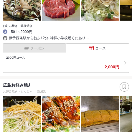
お好み焼き 鉄板焼き
1501～2000円
伊予西条駅から徒歩12分､神拝小学校近くにあり…
クーポン
コース
2000円コース
2,000円
広島お好み焼J
お好み焼き・もんじゃ
新居浜