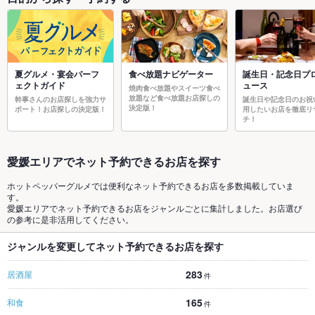
夏グルメ・宴会パーフ
食べ放題ナビゲーター
誕生日・記念日プ
ェクトガイド
ュース
焼肉食べ放題やスイーツ食べ
放題など食べ放題お店探しの
幹事さんのお店探しを強力サ
誕生日や記念日のお祝
決定版！
ポート！お店探しの決定版！
用したいお店を徹底リ
チ！
愛媛エリアでネット予約できるお店を探す
ホットペッパーグルメでは便利なネット予約できるお店を多数掲載していま
す。
愛媛エリアでネット予約できるお店をジャンルごとに集計しました。お店選び
の参考に是非活用してください。
ジャンルを変更してネット予約できるお店を探す
283
居酒屋
件
165
和食
件