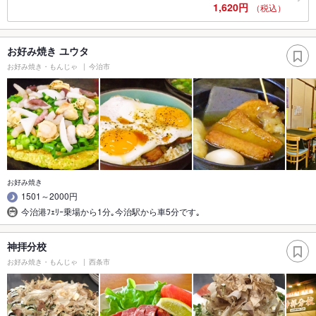
1,620円
（税込）
お好み焼き ユウタ
お好み焼き・もんじゃ
今治市
お好み焼き
1501～2000円
今治港ﾌｪﾘｰ乗場から1分｡今治駅から車5分です｡
神拝分校
お好み焼き・もんじゃ
西条市