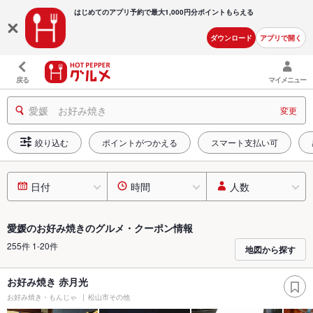
はじめてのアプリ予約で最大
1,000円分ポイントもらえる
ダウンロード
アプリで開く
戻る
マイメニュー
愛媛 お好み焼き
変更
絞り込む
ポイントがつかえる
スマート支払い可
日付
時間
人数
愛媛のお好み焼きのグルメ・クーポン情報
255件 1-20件
地図から探す
お好み焼き 赤月光
お好み焼き・もんじゃ
松山市その他