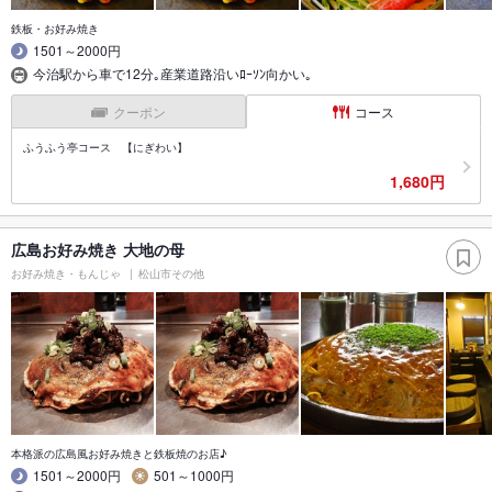
鉄板・お好み焼き
1501～2000円
今治駅から車で12分｡産業道路沿いﾛｰｿﾝ向かい｡
クーポン
コース
ふうふう亭コース 【にぎわい】
1,680円
広島お好み焼き 大地の母
お好み焼き・もんじゃ
松山市その他
本格派の広島風お好み焼きと鉄板焼のお店♪
1501～2000円
501～1000円