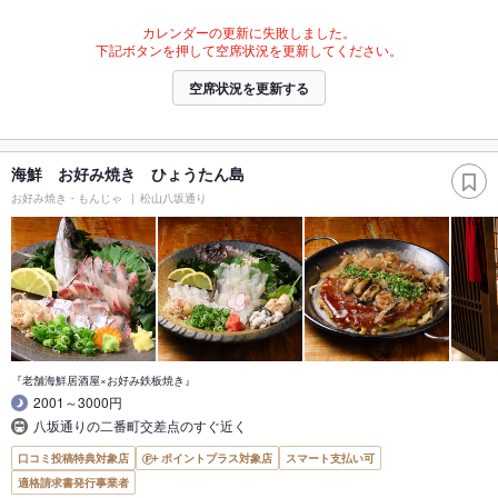
カレンダーの更新に失敗しました。
下記ボタンを押して空席状況を更新してください。
空席状況を更新する
海鮮 お好み焼き ひょうたん島
お好み焼き・もんじゃ
松山八坂通り
『老舗海鮮居酒屋×お好み鉄板焼き』
2001～3000円
八坂通りの二番町交差点のすぐ近く
口コミ投稿特典対象店
ポイントプラス対象店
スマート支払い可
適格請求書発行事業者