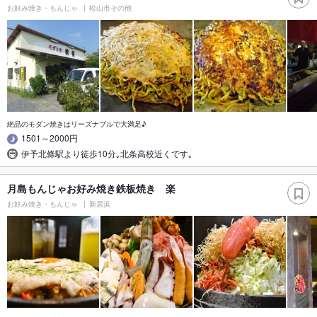
お好み焼き・もんじゃ
松山市その他
絶品のモダン焼きはリーズナブルで大満足♪
1501～2000円
伊予北條駅より徒歩10分｡北条高校近くです｡
月島もんじゃお好み焼き鉄板焼き 楽
お好み焼き・もんじゃ
新居浜