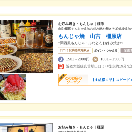
お好み焼き・もんじゃ｜橿原
奈良/橿原/もんじゃ焼き/お好み焼き/焼きそば/鉄板焼き
もんじゃ焼 山吉 橿原店
□関西風もんじゃ・ふわとろお好み焼き□
口コミ投稿特典対象店
ポイントつかえる
1501～2000円
1001～1500円
【１組様１品】スピード
お好み焼き・もんじゃ｜橿原