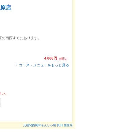
橿原店
原の南西すぐにあります。
4,000円
（税込）
コース・メニューをもっと見る
さい。
元祖関西風味もんじゃ焼 真田 橿原店