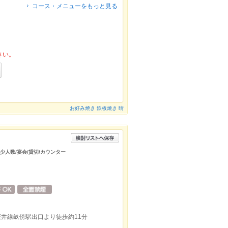
コース・メニューをもっと見る
さい。
お好み焼き 鉄板焼き 晴
/少人数/宴会/貸切/カウンター
桜井線畝傍駅出口より徒歩約11分