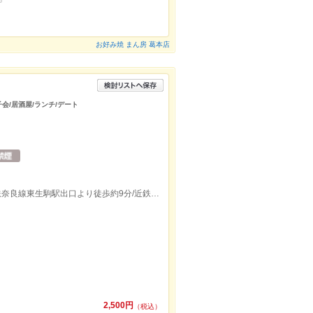
お好み焼 まん房 葛本店
子会/居酒屋/ランチ/デート
近鉄生駒線菜畑駅出口より徒歩約8分/近鉄奈良線東生駒駅出口より徒歩約9分/近鉄けいはんな線生駒駅南口より徒歩約21分
2,500円
（税込）