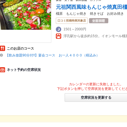
元祖関西風味もんじゃ焼真田
橿原 もんじゃ焼き 焼きそば お好み焼き
口コミ投稿特典対象店
1501～2000円
浮孔駅から徒歩約15分。イオンモール橿
このお店のコース
【飲み放題90分付!!】宴会コース お一人４０００（税込み）
ネット予約の空席状況
カレンダーの更新に失敗しました。
下記ボタンを押して空席状況を更新してくだ
空席状況を更新する