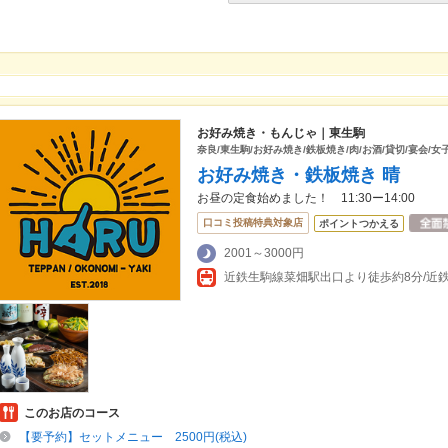
お好み焼き・もんじゃ｜東生駒
奈良/東生駒/お好み焼き/鉄板焼き/肉/お酒/貸切/宴会/女
お好み焼き・鉄板焼き 晴
お昼の定食始めました！ 11:30ー14:00
口コミ投稿特典対象店
ポイントつかえる
2001～3000円
このお店のコース
【要予約】セットメニュー 2500円(税込)