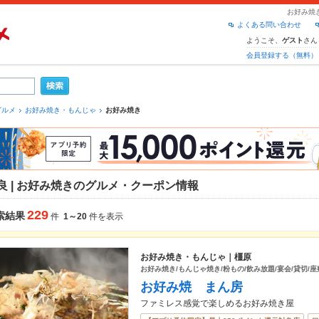
お好み焼
よくある問い合わせ
ようこそ、
さん
ゲスト
会員登録する（無料）
グルメ
お好み焼き・もんじゃ
お好み焼き
良 | お好み焼きのグルメ・クーポン情報
229
索結果
件
1～20
件を表示
お好み焼き・もんじゃ｜橿原
お好み焼き/もんじゃ焼き/粉もの/飲み放題/宴会/貸切/座
お好み焼 まん房
ファミレス感覚で楽しめるお好み焼き屋