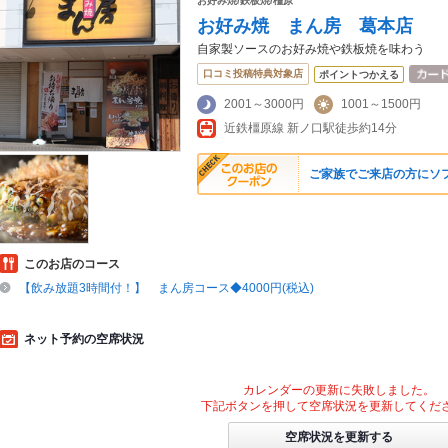
お好み焼/鉄板焼/橿原
お好み焼 まん房 葛本店
自家製ソースのお好み焼や鉄板焼を味わう
口コミ投稿特典対象店
ポイントつかえる
2001～3000円
1001～1500円
近鉄橿原線 新ノ口駅徒歩約14分
ご家族でご来店の方にソ
このお店のコース
【飲み放題3時間付！】 まん房コース◆4000円(税込)
ネット予約の空席状況
カレンダーの更新に失敗しました。
下記ボタンを押して空席状況を更新してくだ
空席状況を更新する