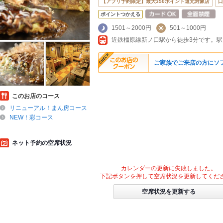
【アプリ予約限定】最大350ポイント還元対象店
口
ポイントつかえる
1501～2000円
501～1000円
近鉄橿原線新ノ口駅から徒歩3分です。駅
ご家族でご来店の方にソ
このお店のコース
リニューアル！まん房コース
NEW！彩コース
ネット予約の空席状況
カレンダーの更新に失敗しました。
下記ボタンを押して空席状況を更新してくだ
空席状況を更新する