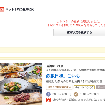
ネット予約の空席状況
カレンダーの更新に失敗しました。
下記ボタンを押して空席状況を更新してくだ
空席状況を更新する
居酒屋｜橿原
奈良県/橿原市/居酒屋/ハイボール/大和牛/創作料理/団体
鉄板日和。ごいち
厳選した奈良の野菜とお肉！創作鉄板居酒屋
口コミ投稿特典対象店
ポイントつかえる
3001～4000円
1501～2000円
近鉄大和八木駅南口より徒歩約2分/ＪＲ