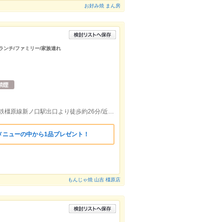
お好み焼 まん房
/ランチ/ファミリー/家族連れ
近鉄大阪線真菅駅出口より徒歩約19分/近鉄橿原線新ノ口駅出口より徒歩約26分/近鉄橿原線大和八木駅北口より徒歩約29分
メニューの中から1品プレゼント！
もんじゃ焼 山吉 橿原店