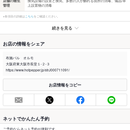
店舗の衛生
換気設備の設置と換気、多数の人が触れる箇所の消毒、備品/卓
管理
上設置物の消毒
※各項目の詳細は
こちら
をご確認ください。
続きを見る
たばこ
お店の情報をシェア
禁煙・喫煙
全席禁煙
布施バル オルモ
喫煙専用室
なし
大阪府東大阪市長堂１‐２‐３
https://www.hotpepper.jp/strJ000711091/
※2020年4月1日～受動喫煙対策に関する法律が施行されています。正しい情報はお店へお問い
合わせください。
お店情報をコピー
お席
総席数
27席(テーブル、カウンター)
最大宴会収
30人(20人以上で貸切OK)
容人数
ネットでかんたん予約
個室
なし ：個室はございません。
ご予約ならネット予約が便利です。