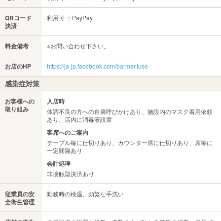
QRコード
利用可 ：PayPay
決済
料金備考
※お問い合わせ下さい。
お店のHP
https://ja-jp.facebook.com/barmar.fuse
感染症対策
お客様への
入店時
取り組み
体調不良の方への自粛呼びかけあり、施設内のマスク着用依頼
あり、店内に消毒液設置
客席へのご案内
テーブル毎に仕切りあり、カウンター席に仕切りあり、席毎に
一定間隔あり
会計処理
非接触型決済あり
従業員の安
勤務時の検温、頻繁な手洗い
全衛生管理