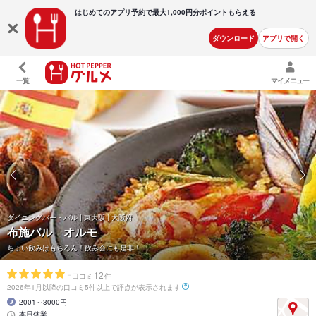
はじめてのアプリ予約で最大
1,000円分ポイントもらえる
ダウンロード
アプリで開く
一覧
マイメニュー
ダイニングバー・バル | 東大阪 | 大阪府
布施バル オルモ
ちょい飲みはもちろん！飲み会にも是非！
-
12
口コミ
件
2026年1月以降の口コミ5件以上で評点が表示されます
2001～3000円
本日休業