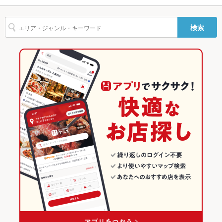
ル）、カウンター（15席）
ール
アヒージョ
パエリア
生ハム
大阪
布施駅
大阪のグルメランキング
その他
布施駅 × ダイニングバー・バル
検索
飲み放題
あり ：5000円の飲み放題付コースご利用の方
大阪 × ダイニングバー・バル
大阪のダイニングバー・バルランキング
布施駅 × スペインバル・イタリアンバール
食べ放題
なし ：食べ放題はございません。
大阪 × スペインバル・イタリアンバール
大阪のスペインバル・イタリアンバールランキング
お酒
カクテル充実、ワイン充実
東大阪市・八尾市・平野・大東市のグルメランキング
お子様連れ
お子様連れOK ：お子様連れもお待ちしております。
東大阪市・八尾市・平野・大東市のダイニングバー・バルランキ
ング
ウェディン
お問い合わせ下さい。
グパーティ
ー二次会
東大阪のグルメランキング
お祝い・サ
可
東大阪のダイニングバー・バルランキング
プライズ対
応
備考
その他気になる点などございましたらお気軽にお問い合わせ下
さい。