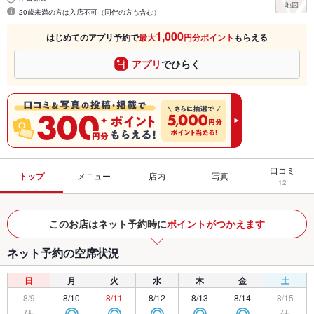
20歳未満の方は入店不可（同伴の方も含む）
1,000
はじめてのアプリ予約で
最大
円分ポイント
もらえる
アプリ
でひらく
口コミ
トップ
メニュー
店内
写真
12
このお店はネット予約時に
ポイントがつかえます
ネット予約の空席状況
日
月
火
水
木
金
土
8/9
8/10
8/11
8/12
8/13
8/14
8/15