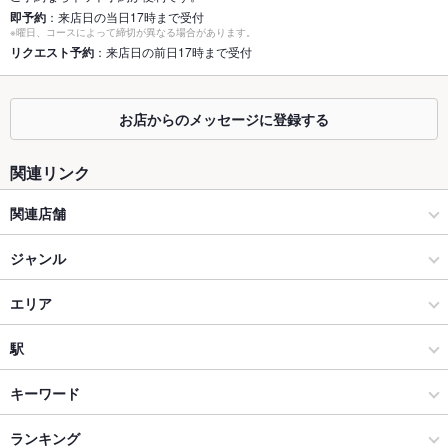
即予約
：来店日の当日17時まで受付
座敷
なし ：座敷はございません。
※曜日、コースによって締切が異なる場合があります。
リクエスト予約
：来店日の前日17時まで受付
掘りごたつ
なし ：掘りごたつはございません。
カウンター
あり ：カウンター15席ございます。
お店からのメッセージに登録する
ソファー
なし ：ソファー席ございません。
関連リンク
テラス席
なし ：テラス席ございません。
関連店舗
貸切
貸切可 ：25名～
バルマルエスパーニャ BAR MAR Espana
ジャンル
設備
Wi-Fi
あり
ダイニングバー・バル
エリア
バリアフリ
なし ：※お声掛け頂ければできる限りの配慮をさせて頂きます
スペインバル・イタリアンバール
東大阪
駅
ー
ので一声下さい。
東大阪市・八尾市・平野・大東市 × ダイニングバー・バル
東大阪 × ダイニングバー・バル
河内永和駅
キーワード
駐車場
なし ：近くにコインパーキングあり
東大阪市・八尾市・平野・大東市 × スペインバル・イタリアンバ
その他設備
テーブル席（4テーブル13名様まで）、カップル席（3テーブ
東大阪 × スペインバル・イタリアンバール
小路駅
ランキング
エビ料理
カニ料理
フライドポテト
ソーセージ
ステーキ
鴨肉