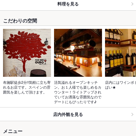
料理を見る
こだわりの空間
布施駅徒歩2分!!気軽に立ち寄
活気溢れるオープンキッチ
店内にはワインボ
れるお店です。スペインの雰
ン。お１人様でも楽しめるカ
ぱい★
囲気を楽しんで頂けます。
ウンター！ライトアップされ
ていてお洒落な雰囲気なので
デートにもぴったりです♪
店内外観を見る
メニュー