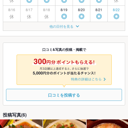
休
休
◎
◎
◎
◎
◎
8/16
8/17
8/18
8/19
8/20
8/21
8/22
休
休
休
◎
◎
◎
◎
8/23
8/24
8/25
8/26
8/27
8/28
8/29
他の日付を見る
休
休
◎
◎
◎
◎
◎
8/30
8/31
9/1
9/2
9/3
9/4
9/5
休
休
◎
◎
◎
◎
◎
口コミ&写真の投稿・掲載で
9/6
9/7
9/8
9/9
9/10
9/11
9/12
休
休
◎
◎
◎
◎
◎
口コミを投稿する
投稿写真(6)