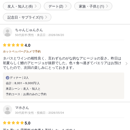
友人・知人と(6)
デート(2)
家族・子供と(1)
記念日・サプライズ(1)
ちゃんじゅんさん
50代前半/男性・来店日：2026/06/20
4.0
ホットペッパーグルメで予約
タパスとワインの相性良く、言わずものがな的なアヒージョの旨さ。昨日は
初夏らしく鱧のアヒージョが抜群でした。色々食べ過ぎてパエリアはお預け
でしたので、次回の楽しみにとっておきます。
ディナー | 2人
会計：8,001～9,000円/人
来店シーン：友人・知人と
予約コース：お席のみのご予約
マホさん
30代前半/女性・投稿日：2026/05/04
5.0
落ち着いた雰囲気で食事も美味しかったです！