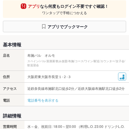
アプリ
なら何度もログイン不要ですぐ確認！
ワンタップで手軽につかえる
アプリでブックマーク
基本情報
店名
布施バル オルモ
スペイン/バル/居酒屋/飲み放題/布施/コース/ワイン/駅近/カウンター/女子会/
歓送迎会
住所
大阪府東大阪市長堂１‐２‐３
アクセス
近鉄奈良線布施駅北口徒歩2分／近鉄大阪線布施駅北口徒歩2分
電話
電話番号を表示する
詳細情報
営業時間
水～金、祝前日: 18:00～翌0:00 （料理L.O. 23:00 ドリンクL.O.