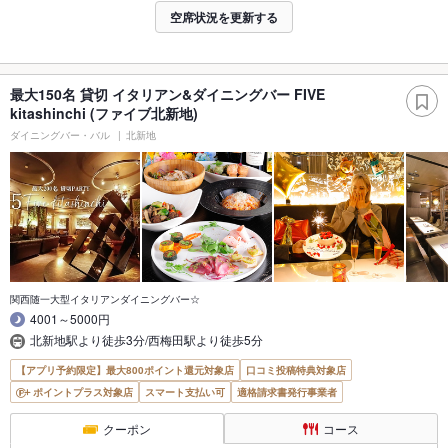
空席状況を更新する
最大150名 貸切 イタリアン&ダイニングバー FIVE
kitashinchi (ファイブ北新地)
ダイニングバー・バル
北新地
関西随一大型イタリアンダイニングバー☆
4001～5000円
北新地駅より徒歩3分/西梅田駅より徒歩5分
【アプリ予約限定】最大800ポイント還元対象店
口コミ投稿特典対象店
ポイントプラス対象店
スマート支払い可
適格請求書発行事業者
クーポン
コース