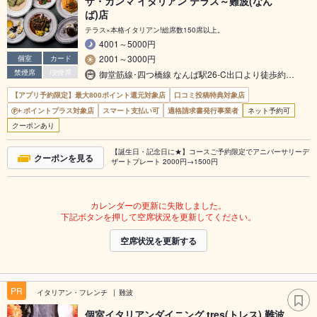
ザ・カンマ イタリアン テラス～難波(なん
ば)店
テラス×本格イタリアン!総席数150席以上。
4001～5000円
2001～3000円
個室
カード
禁煙席
喫煙席
御堂筋線･四つ橋線 なんば駅26-C出口より徒歩約…
【アプリ予約限定】最大800ポイント還元対象店
口コミ投稿特典対象店
ポイントプラス対象店
スマート支払い可
適格請求書発行事業者
ネット予約可
クーポンあり
【誕生日・記念日に★】コースご予約限定でアニバーサリーデ
クーポンを見る
ザートプレート 2000円→1500円
カレンダーの更新に失敗しました。
下記ボタンを押して空席状況を更新してください。
空席状況を更新する
PR
イタリアン・フレンチ
難波
個室イタリアンダイニング tres(トレス) 難波