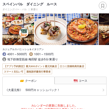
スペインバル ダイニング ルース
ダイニングバー・バル
東通り
カジュアルスパニッシュ＆イタリアン
4001～5000円
1001～1500円
地下鉄御堂筋線 梅田駅 徒歩5分/東通り
【アプリ予約限定】最大800ポイント還元対象店
口コミ投稿特典対象店
スマート支払い可
適格請求書発行事業者
クーポン
コース
《大還元祭》 500円キャッシュバック！
カレンダーの更新に失敗しました。