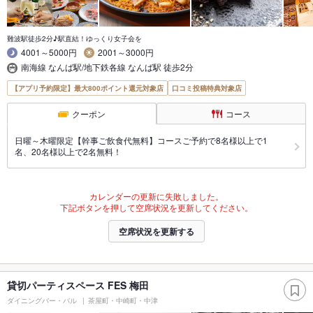
難波駅徒歩2分♪駅直結！ゆっくり女子会を
4001～5000円
2001～3000円
南海線 なんば駅/地下鉄各線 なんば駅 徒歩2分
【アプリ予約限定】最大800ポイント還元対象店
口コミ投稿特典対象店
クーポン
コース
日曜～木曜限定【幹事ご飲食代無料】コースご予約で8名様以上で1
名、20名様以上で2名無料！
カレンダーの更新に失敗しました。
下記ボタンを押して空席状況を更新してください。
空席状況を更新する
貸切パーティスペース FES 梅田
ダイニングバー・バル
茶屋町・中崎町・中津