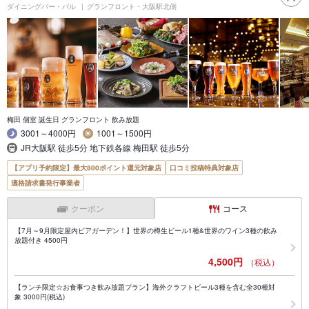
ダイニングバー・バル
グランフロント・大阪駅北側
梅田 個室 誕生日 グランフロント 飲み放題
3001～4000円
1001～1500円
JR大阪駅 徒歩5分 地下鉄各線 梅田駅 徒歩5分
【アプリ予約限定】最大800ポイント還元対象店
口コミ投稿特典対象店
適格請求書発行事業者
クーポン
コース
【7月～9月限定屋内ビアガーデン！】世界の樽生ビール1種&世界のワイン3種の飲み
放題付き 4500円
4,500円
（税込）
【ランチ限定☆お食事つき飲み放題プラン】海外クラフトビール3種を含む全30種対
象 3000円(税込)