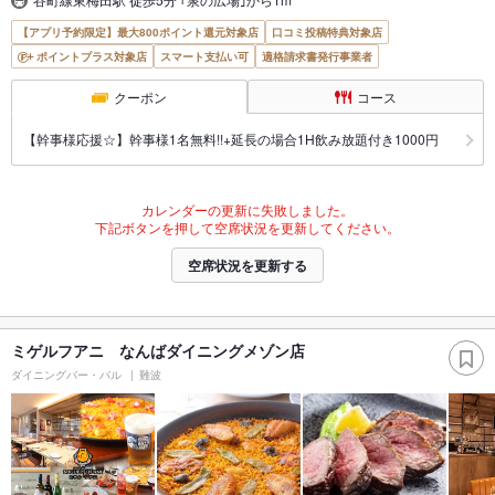
【アプリ予約限定】最大800ポイント還元対象店
口コミ投稿特典対象店
ポイントプラス対象店
スマート支払い可
適格請求書発行事業者
クーポン
コース
【幹事様応援☆】幹事様1名無料!!+延長の場合1H飲み放題付き1000円
カレンダーの更新に失敗しました。
下記ボタンを押して空席状況を更新してください。
空席状況を更新する
ミゲルフアニ なんばダイニングメゾン店
ダイニングバー・バル
難波