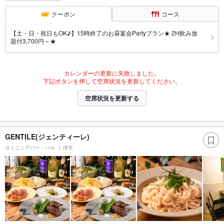
クーポン
コース
【土・日・祝日もOK♪】15時終了のお昼宴会Partyプラン★ 2H飲み放
題付3,700円～★
カレンダーの更新に失敗しました。
下記ボタンを押して空席状況を更新してください。
空席状況を更新する
GENTILE(ジェンティーレ)
ダイニングバー・バル
堺市