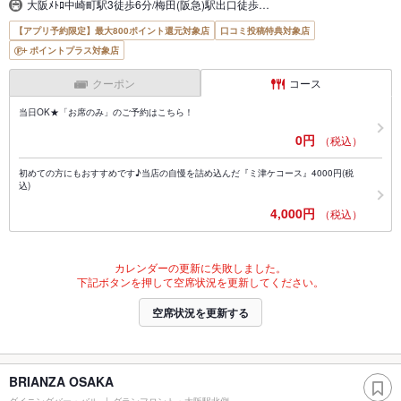
大阪ﾒﾄﾛ中崎町駅3徒歩6分/梅田(阪急)駅出口徒歩…
【アプリ予約限定】最大800ポイント還元対象店
口コミ投稿特典対象店
ポイントプラス対象店
クーポン
コース
当日OK★「お席のみ」のご予約はこちら！
0円
（税込）
初めての方にもおすすめです♪当店の自慢を詰め込んだ『ミ津ケコース』4000円(税
込)
4,000円
（税込）
カレンダーの更新に失敗しました。
下記ボタンを押して空席状況を更新してください。
空席状況を更新する
BRIANZA OSAKA