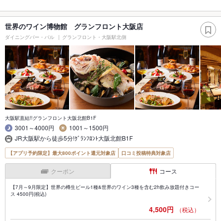
世界のワイン博物館 グランフロント大阪店
ダイニングバー・バル
グランフロント・大阪駅北側
大阪駅直結!!グランフロント大阪北館B1F
3001～4000円
1001～1500円
JR大阪駅から徒歩5分!ｸﾞﾗﾝﾌﾛﾝﾄ大阪北館B1F
【アプリ予約限定】最大800ポイント還元対象店
口コミ投稿特典対象店
クーポン
コース
【7月～9月限定】世界の樽生ビール1種&世界のワイン3種を含む2h飲み放題付きコー
ス 4500円(税込)
4,500円
（税込）