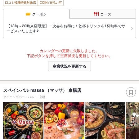
口コミ投稿特典対象店
COIN+支払い可
クーポン
コース
【18時～20時来店限定】一次会をお得に！乾杯ドリンクを1杯無料でサ
ービスいたします♪
カレンダーの更新に失敗しました。
下記ボタンを押して空席状況を更新してください。
空席状況を更新する
スペインバル massa （マッサ） 京橋店
ダイニングバー・バル
京橋