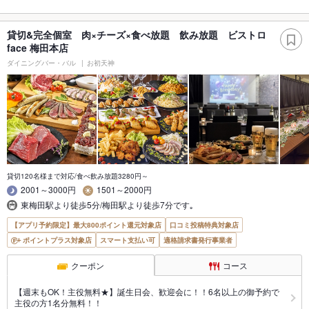
貸切&完全個室 肉×チーズ×食べ放題 飲み放題 ビストロ
face 梅田本店
ダイニングバー・バル
お初天神
貸切120名様まで対応/食べ飲み放題3280円～
2001～3000円
1501～2000円
東梅田駅より徒歩5分/梅田駅より徒歩7分です｡
【アプリ予約限定】最大800ポイント還元対象店
口コミ投稿特典対象店
ポイントプラス対象店
スマート支払い可
適格請求書発行事業者
クーポン
コース
【週末もOK！主役無料★】誕生日会、歓迎会に！！6名以上の御予約で
主役の方1名分無料！！