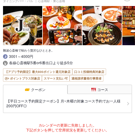
ダイニングバー・バル
心斎橋駅・東心斎橋
難波心斎橋で味わう贅沢なひととき。
3001～4000円
各線心斎橋駅5番or6番出口より徒歩5分
【アプリ予約限定】最大800ポイント還元対象店
口コミ投稿特典対象店
ポイントプラス対象店
スマート支払い可
適格請求書発行事業者
クーポン
コース
【平日コース予約限定クーポン】月~木曜の対象コース予約でお一人様
200円OFF◎
カレンダーの更新に失敗しました。
下記ボタンを押して空席状況を更新してください。