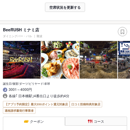
空席状況を更新する
BeeRUSH ミナミ店
ダイニングバー・バル
難波
誕生日/個室/ダーツ/ビリヤード/卓球
3001～4000円
各線｢ 日本橋駅｣4番出口より徒歩約4分
【アプリ予約限定】最大350ポイント還元対象店
口コミ投稿特典対象店
適格請求書発行事業者
クーポン
コース