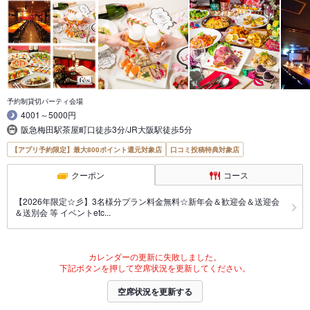
予約制貸切パーティ会場
4001～5000円
阪急梅田駅茶屋町口徒歩3分/JR大阪駅徒歩5分
【アプリ予約限定】最大800ポイント還元対象店
口コミ投稿特典対象店
クーポン
コース
【2026年限定☆彡】3名様分プラン料金無料☆新年会＆歓迎会＆送迎会
＆送別会 等 イベントetc...
カレンダーの更新に失敗しました。
下記ボタンを押して空席状況を更新してください。
空席状況を更新する