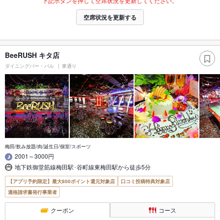
下記ボタンを押して空席状況を更新してください。
空席状況を更新する
BeeRUSH キタ店
ダイニングバー・バル
東通り
梅田/飲み放題/肉/誕生日/個室/スポーツ
2001～3000円
地下鉄御堂筋線梅田駅･谷町線東梅田駅から徒歩5分
【アプリ予約限定】最大800ポイント還元対象店
口コミ投稿特典対象店
適格請求書発行事業者
クーポン
コース