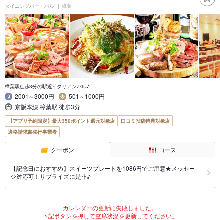
ダイニングバー・バル
樟葉
樟葉駅徒歩3分の駅近イタリアンバル♪
2001～3000円
501～1000円
京阪本線 樟葉駅 徒歩3分
【アプリ予約限定】最大350ポイント還元対象店
口コミ投稿特典対象店
適格請求書発行事業者
クーポン
コース
【記念日におすすめ】スイーツプレートを1086円でご用意★メッセー
ジ対応可！サプライズに是非♪
カレンダーの更新に失敗しました。
下記ボタンを押して空席状況を更新してください。