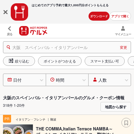
はじめてのアプリ予約で最大
1,000円分ポイントもらえる
ダウンロード
アプリで開く
戻る
マイメニュー
大阪 スペインバル・イタリアンバール
変更
絞り込む
ポイントがつかえる
スマート支払い可
日付
時間
人数
大阪のスペインバル・イタリアンバールのグルメ・クーポン情報
318件 1-20件
地図から探す
PR
イタリアン・フレンチ
難波
THE COMMA,Italian Terrace NAMBA～