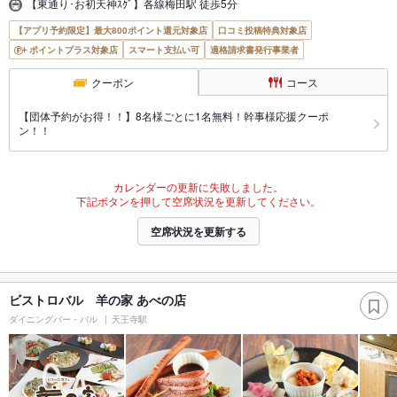
【東通り･お初天神ｽｸﾞ】各線梅田駅 徒歩5分
【アプリ予約限定】最大800ポイント還元対象店
口コミ投稿特典対象店
ポイントプラス対象店
スマート支払い可
適格請求書発行事業者
クーポン
コース
【団体予約がお得！！】8名様ごとに1名無料！幹事様応援クーポ
ン！！
カレンダーの更新に失敗しました。
下記ボタンを押して空席状況を更新してください。
空席状況を更新する
ビストロバル 羊の家 あべの店
ダイニングバー・バル
天王寺駅