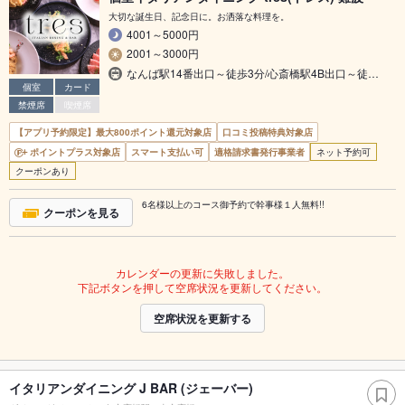
大切な誕生日、記念日に。お洒落な料理を。
4001～5000円
2001～3000円
なんば駅14番出口～徒歩3分/心斎橋駅4B出口～徒…
個室
カード
禁煙席
喫煙席
【アプリ予約限定】最大800ポイント還元対象店
口コミ投稿特典対象店
ポイントプラス対象店
スマート支払い可
適格請求書発行事業者
ネット予約可
クーポンあり
6名様以上のコース御予約で幹事様１人無料!!
クーポンを見る
カレンダーの更新に失敗しました。
下記ボタンを押して空席状況を更新してください。
空席状況を更新する
イタリアンダイニング J BAR (ジェーバー)