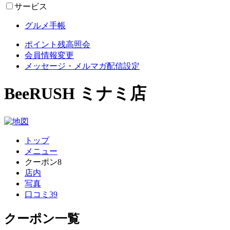
サービス
グルメ手帳
ポイント残高照会
会員情報変更
メッセージ・メルマガ配信設定
BeeRUSH ミナミ店
トップ
メニュー
クーポン
8
店内
写真
口コミ
39
クーポン一覧