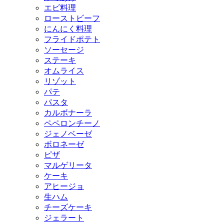
エビ料理
ローストビーフ
にんにく料理
フライドポテト
ソーセージ
ステーキ
オムライス
リゾット
パテ
パスタ
カルボナーラ
ペペロンチーノ
ジェノベーゼ
ボロネーゼ
ピザ
マルゲリータ
ケーキ
アヒージョ
生ハム
チーズケーキ
ジェラート