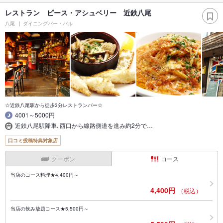
レストラン ピース・アシュベリー 近鉄八尾
八尾
ダイニングバー・バル
☆近鉄八尾駅から徒歩3分レストランバー☆
4001～5000円
近鉄八尾駅降車､西口から線路側道を進み約2分で…
口コミ投稿特典対象店
クーポン
コース
当店のコース料理★4,400円～
4,400円
（税込）
当店の飲み放題コース★5,500円～