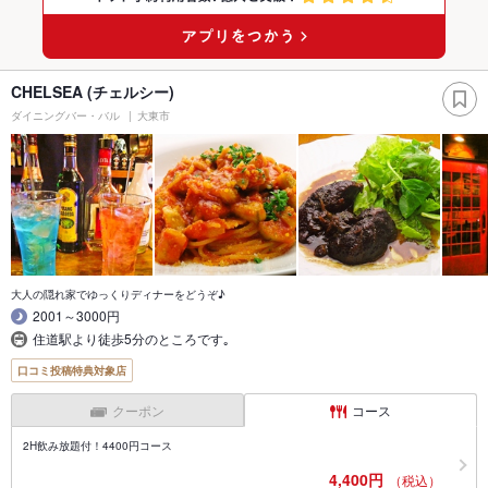
CHELSEA (チェルシー)
ダイニングバー・バル
大東市
大人の隠れ家でゆっくりディナーをどうぞ♪
2001～3000円
住道駅より徒歩5分のところです｡
口コミ投稿特典対象店
クーポン
コース
2H飲み放題付！4400円コース
4,400円
（税込）