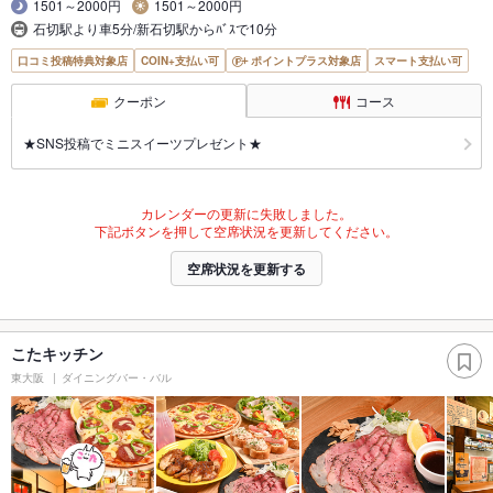
1501～2000円
1501～2000円
石切駅より車5分/新石切駅からﾊﾞｽで10分
口コミ投稿特典対象店
COIN+支払い可
ポイントプラス対象店
スマート支払い可
クーポン
コース
★SNS投稿でミニスイーツプレゼント★
カレンダーの更新に失敗しました。
下記ボタンを押して空席状況を更新してください。
空席状況を更新する
こたキッチン
東大阪
ダイニングバー・バル