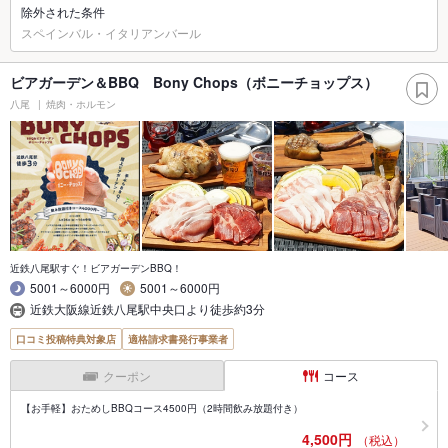
除外された条件
スペインバル・イタリアンバール
ビアガーデン＆BBQ Bony Chops（ボニーチョップス）
八尾
焼肉・ホルモン
近鉄八尾駅すぐ！ビアガーデンBBQ！
5001～6000円
5001～6000円
近鉄大阪線近鉄八尾駅中央口より徒歩約3分
口コミ投稿特典対象店
適格請求書発行事業者
クーポン
コース
【お手軽】おためしBBQコース4500円（2時間飲み放題付き）
4,500円
（税込）