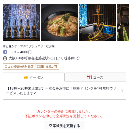
水と森がテーマのラグジュアリーなお店
3001～4000円
大阪ﾒﾄﾛ谷町線喜連瓜破駅2出口より徒歩約3分
口コミ投稿特典対象店
COIN+支払い可
クーポン
コース
【18時～20時来店限定】一次会をお得に！乾杯ドリンクを1杯無料でサ
ービスいたします♪
カレンダーの更新に失敗しました。
下記ボタンを押して空席状況を更新してください。
空席状況を更新する