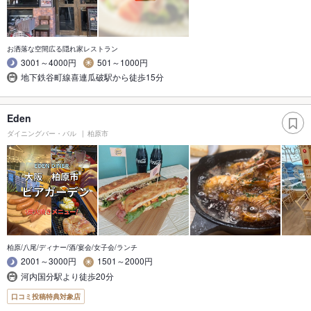
お洒落な空間広る隠れ家レストラン
3001～4000円
501～1000円
地下鉄谷町線喜連瓜破駅から徒歩15分
Eden
ダイニングバー・バル
柏原市
柏原/八尾/ディナー/酒/宴会/女子会/ランチ
2001～3000円
1501～2000円
河内国分駅より徒歩20分
口コミ投稿特典対象店