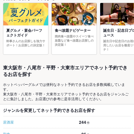
夏グルメ・宴会パーフ
食べ放題ナビゲーター
誕生日・記念日プ
ェクトガイド
ュース
焼肉食べ放題やスイーツ食べ
放題など食べ放題お店探しの
幹事さんのお店探しを強力サ
誕生日や記念日のお祝
決定版！
ポート！お店探しの決定版！
用したいお店を徹底リ
チ！
東大阪市・八尾市・平野・大東市エリアでネット予約でき
るお店を探す
ホットペッパーグルメでは便利なネット予約できるお店を多数掲載していま
す。
東大阪市・八尾市・平野・大東市エリアでネット予約できるお店をジャンルご
とに集計しました。お店選びの参考に是非活用してください。
ジャンルを変更してネット予約できるお店を探す
244
居酒屋
件
和食