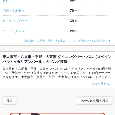
86
件
70
焼肉・ホルモン
件
39
カフェ・スイーツ
件
22
バー・カクテル
件
東大阪市・八尾市・平野・大東市エリアでネット予約できるお店一覧へ
東大阪市・八尾市・平野・大東市 ダイニングバー・バル（スペイン
バル・イタリアンバール）のグルメ情報
東大阪市・八尾市・平野・大東市 スペインバル・イタリアンバールのお店一覧
です。予算やこだわり条件を指定すれば、シーンや気分に合ったお店がサクサ
ク探せます。東大阪市・八尾市・平野・大東市ではスペインバル・イタリアン
バール、
洋・和洋・各国料理・その他
、
和風・創作
、
ビアホール
がおすすめで
もっと見る
す。ホットペッパーグルメなら、お得なクーポンはもちろん、こだわりメニュ
ー
生ハム
、
アヒージョ
、
パエリア
や季節のおすすめ料理など、お店の最新情報
をご紹介しているので安心！24時間使える簡単便利なネット予約が使えるお店
も拡大中です。友達どうしの飲み会にも、会社の宴会にも、デートやパーティ
戻る
ページの先頭へ戻る
ーにもお得に便利にホットペッパーグルメをご利用ください。