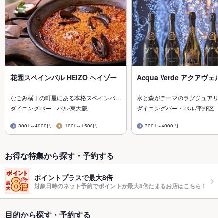
花園スペインバル HEIZO ヘイゾー
Acqua Verde アクアヴ
なごみ横丁の町屋にある本格スペインバ…
水と森がテーマのラグジュア
ダイニングバー・バル/東大阪
ダイニングバー・バル/平野区
3001～4000円
1001～1500円
3001～4000円
お得な特集から探す・予約する
ポイントプラスで最大8倍
対象日時のネット予約でポイントが最大8倍たまるお店はこちら！
目的から探す・予約する