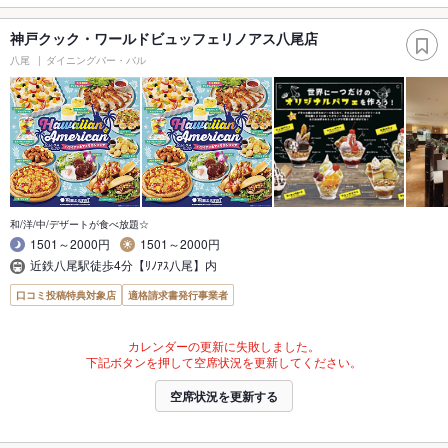
神戸クック・ワールドビュッフェリノアス八尾店
八尾
ダイニングバー・バル
和/洋/中/デザートが食べ放題☆
1501～2000円
1501～2000円
近鉄八尾駅徒歩4分【ﾘﾉｱｽ八尾】内
口コミ投稿特典対象店
適格請求書発行事業者
カレンダーの更新に失敗しました。
下記ボタンを押して空席状況を更新してください。
空席状況を更新する