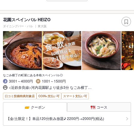
花園スペインバル HEIZO
ダイニングバー・バル
東大阪
なごみ横丁の町屋にある本格スペインバル◎
3001～4000円
1001～1500円
<近鉄奈良線>河内花園駅より徒歩3分 なごみ横丁…
口コミ投稿特典対象店
COIN+支払い可
スマート支払い可
クーポン
コース
【金/土限定！】単品120分飲み放題♪ 2200円→2000円(税込)