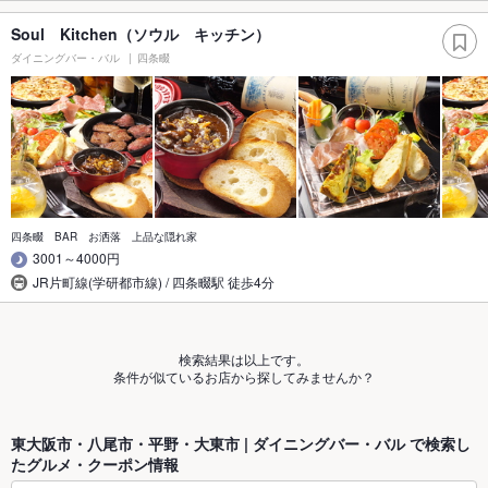
Soul Kitchen（ソウル キッチン）
ダイニングバー・バル
四条畷
四条畷 BAR お洒落 上品な隠れ家
3001～4000円
JR片町線(学研都市線) / 四条畷駅 徒歩4分
検索結果は以上です。
条件が似ているお店から探してみませんか？
東大阪市・八尾市・平野・大東市 | ダイニングバー・バル で検索し
たグルメ・クーポン情報