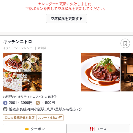
カレンダーの更新に失敗しました。
下記ボタンを押して空席状況を更新してください。
空席状況を更新する
キッチンニトロ
イタリアン・フレンチ
東大阪
お料理のクオリティもコスパも大好評◎
2001～3000円
～500円
近鉄奈良線河内小阪駅､八戸ﾉ里駅から徒歩7分
口コミ投稿特典対象店
スマート支払い可
クーポン
コース