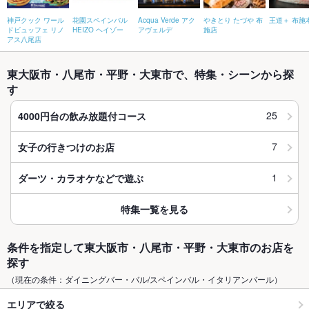
神戸クック ワール
花園スペインバル
Acqua Verde アク
やきとり たづや 布
王道＋ 布施
ドビュッフェ リノ
HEIZO ヘイゾー
アヴェルデ
施店
アス八尾店
東大阪市・八尾市・平野・大東市で、特集・シーンから探
す
25
4000円台の飲み放題付コース
7
女子の行きつけのお店
1
ダーツ・カラオケなどで遊ぶ
特集一覧を見る
条件を指定して東大阪市・八尾市・平野・大東市のお店を
探す
（現在の条件：ダイニングバー・バル/スペインバル・イタリアンバール）
エリアで絞る