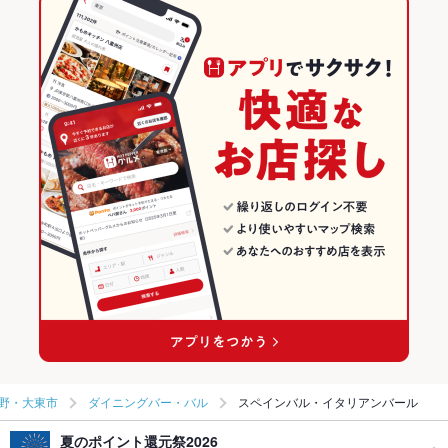
野・大東市
ダイニングバー・バル
スペインバル・イタリアンバール
夏のポイント還元祭2026