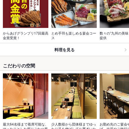
からあげグランプリ17回最高
とめ手羽も楽しめる宴会コー
数々の”九州の美味
金賞受賞！
ス
提供
料理を見る
こだわりの空間
最大64名様まで着席可能な、
少人数様から団体様までゆっ
お勤め先のご宴会
ゆったりとした掘りごたつ座
たり足を伸ばしてお寛ぎいた
げ、出張やご旅行