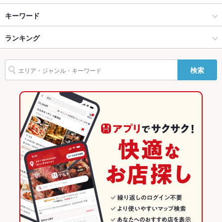
Darts Cafe TiTO（ダーツカフェティト）筑紫口店
博多 × 居酒屋
博多駅（博多口） × 居酒屋
祇園駅
キーワード
駐車場
なし ：近くにコインパーキングあります。
英語メニュ
あり
博多 × 和風
博多駅（博多口） × 和風
中洲川端駅
ランキング
からあげ
お茶漬け
馬刺し
エビ料理
にんにく料理
フライドポテト
ー
しゃぶしゃぶ
天ぷら
牛すじ
もつ鍋
餃子
水餃子
エビチリ
博多駅 × 居酒屋
博多駅（博多口） × 和食
博多駅
福岡のグルメランキング
その他設備
店内、備品の破損や汚損があった場合はその損害を実費請求さ
検索
炭火焼
牛タン
デザート
生ハム
せていただきます。
博多駅 × 和風
博多駅（博多口） × 焼き鳥・鶏料理
福岡の居酒屋ランキング
その他
和食
福岡
博多のグルメランキング
飲み放題
あり ：ご用意しております
焼き鳥・鶏料理
福岡 × 居酒屋
博多の居酒屋ランキング
食べ放題
なし ：承っておりません
博多 × 和食
福岡 × 和風
博多駅（博多口）のグルメランキング
お酒
カクテル充実、焼酎充実、日本酒充実
お子様連れ
お子様連れ歓迎
博多 × 焼き鳥・鶏料理
福岡 × 和食
博多駅（博多口）の居酒屋ランキング
ウェディン
相談OK
博多駅 × 和食
福岡 × 焼き鳥・鶏料理
グパーティ
ー二次会
博多駅 × 焼き鳥・鶏料理