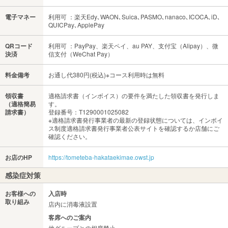
電子マネー
利用可 ：楽天Edy､WAON､Suica､PASMO､nanaco､ICOCA､iD､
QUICPay､ApplePay
QRコード
利用可 ：PayPay、楽天ペイ、au PAY、支付宝（Alipay）、微
決済
信支付（WeChat Pay）
料金備考
お通し代380円(税込)※コース利用時は無料
領収書
適格請求書（インボイス）の要件を満たした領収書を発行しま
（適格簡易
す。
請求書）
登録番号：T1290001025082
※適格請求書発行事業者の最新の登録状態については、インボイ
ス制度適格請求書発行事業者公表サイトを確認するか店舗にご
確認ください。
お店のHP
https://tometeba-hakataekimae.owst.jp
感染症対策
お客様への
入店時
取り組み
店内に消毒液設置
客席へのご案内
他グループとの相席禁止