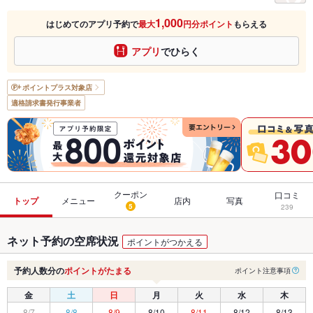
1,000
はじめてのアプリ予約で
最大
円分ポイント
もらえる
アプリ
でひらく
ポイントプラス
対象店
適格請求書発行事業者
クーポン
口コミ
トップ
メニュー
店内
写真
5
239
ネット予約の空席状況
ポイントがつかえる
予約人数分の
ポイントがたまる
ポイント注意事項
金
土
日
月
火
水
木
8/7
8/8
8/9
8/10
8/11
8/12
8/13