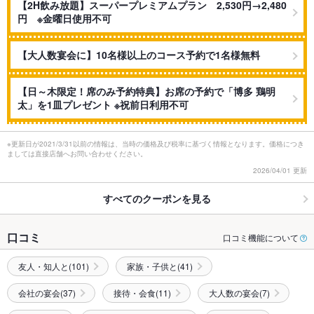
【2H飲み放題】スーパープレミアムプラン 2,530円→2,480
円 ※金曜日使用不可
【大人数宴会に】10名様以上のコース予約で1名様無料
【日～木限定！席のみ予約特典】お席の予約で「博多 鶏明
太」を1皿プレゼント ※祝前日利用不可
※更新日が2021/3/31以前の情報は、当時の価格及び税率に基づく情報となります。価格につき
ましては直接店舗へお問い合わせください。
2026/04/01 更新
すべてのクーポンを見る
口コミ
口コミ機能について
友人・知人と(101)
家族・子供と(41)
会社の宴会(37)
接待・会食(11)
大人数の宴会(7)