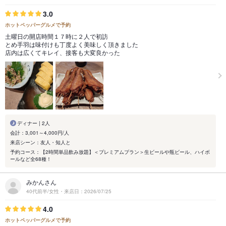
3.0
ホットペッパーグルメで予約
土曜日の開店時間１７時に２人で初訪
とめ手羽は味付けも丁度よく美味しく頂きました
店内は広くてキレイ、接客も大変良かった
ディナー | 2人
会計：3,001～4,000円/人
来店シーン：友人・知人と
予約コース：【2時間単品飲み放題】＜プレミアムプラン＞生ビールや瓶ビール、ハイボ
ールなど全68種！
みかんさん
40代前半/女性・来店日：2026/07/25
4.0
ホットペッパーグルメで予約