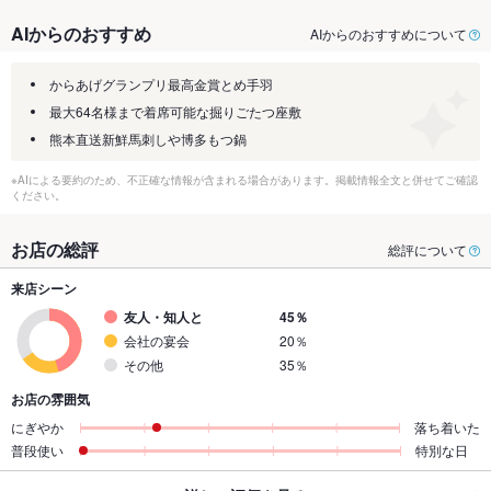
AIからのおすすめ
AIからのおすすめについて
からあげグランプリ最高金賞とめ手羽
最大64名様まで着席可能な掘りごたつ座敷
熊本直送新鮮馬刺しや博多もつ鍋
※AIによる要約のため、不正確な情報が含まれる場合があります。掲載情報全文と併せてご確認
ください。
お店の総評
総評について
来店シーン
友人・知人と
45％
会社の宴会
20％
その他
35％
お店の雰囲気
にぎやか
落ち着いた
普段使い
特別な日