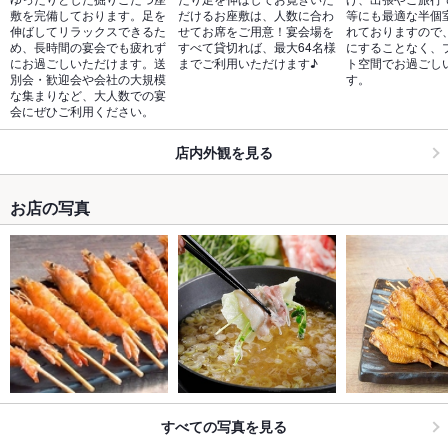
敷を完備しております。足を
だけるお座敷は、人数に合わ
等にも最適な半個
伸ばしてリラックスできるた
せてお席をご用意！宴会場を
れておりますので
め、長時間の宴会でも疲れず
すべて貸切れば、最大64名様
にすることなく、
にお過ごしいただけます。送
までご利用いただけます♪
ト空間でお過ごし
別会・歓迎会や会社の大規模
す。
な集まりなど、大人数での宴
会にぜひご利用ください。
店内外観を見る
お店の写真
すべての写真を見る