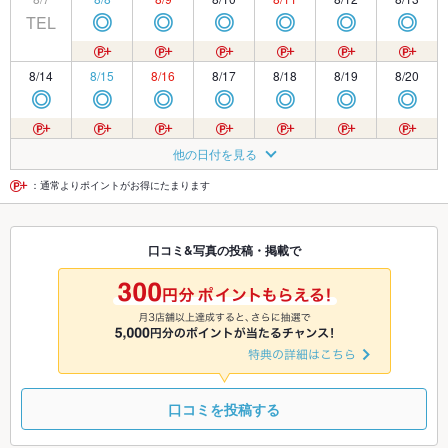
TEL
◎
◎
◎
◎
◎
◎
8/14
8/15
8/16
8/17
8/18
8/19
8/20
◎
◎
◎
◎
◎
◎
◎
8/21
8/22
8/23
8/24
8/25
8/26
8/27
他の日付を見る
◎
◎
◎
◎
◎
◎
◎
：通常よりポイントがお得にたまります
8/28
8/29
8/30
8/31
9/1
9/2
9/3
口コミ&写真の投稿・掲載で
◎
◎
◎
◎
◎
◎
◎
9/4
9/5
9/6
9/7
9/8
9/9
9/10
◎
◎
◎
◎
◎
◎
◎
口コミを投稿する