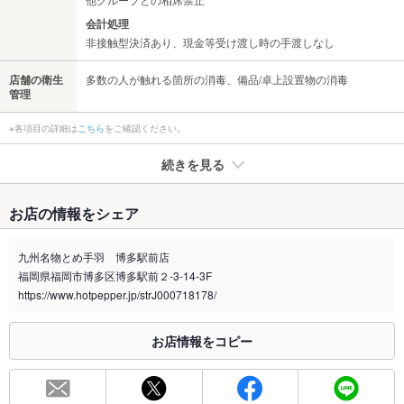
会計処理
非接触型決済あり、現金等受け渡し時の手渡しなし
店舗の衛生
多数の人が触れる箇所の消毒、備品/卓上設置物の消毒
管理
※各項目の詳細は
こちら
をご確認ください。
続きを見る
たばこ
お店の情報をシェア
禁煙・喫煙
全席禁煙
九州名物とめ手羽 博多駅前店
喫煙専用室
なし
福岡県福岡市博多区博多駅前２-3-14-3F
https://www.hotpepper.jp/strJ000718178/
※2020年4月1日～受動喫煙対策に関する法律が施行されています。正しい情報はお店へお問い
合わせください。
お店情報をコピー
お席
総席数
127席