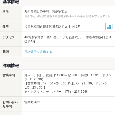
基本情報
店名
九州名物とめ手羽 博多駅前店
博多口/もつ鍋/居酒屋/飲み放題/熟成鶏/キャナル/手羽先/博多/テイクアウト
住所
福岡県福岡市博多区博多駅前２-3-14-3F
アクセス
JR博多駅博多口西18番出口より徒歩2分。JR博多駅博多口より
徒歩4分
電話
電話番号を表示する
詳細情報
営業時間
月～日、祝日、祝前日: 17:00～翌0:00 （料理L.O. 23:30 ドリン
クL.O. 23:30）
【営業時間：17：00～24：00(料理L.O：23：30、ドリンク
L.O：23：30)】
テイクアウト、デリバリー：17時～23時30分
お問い合わ
営業時間中
せ時間