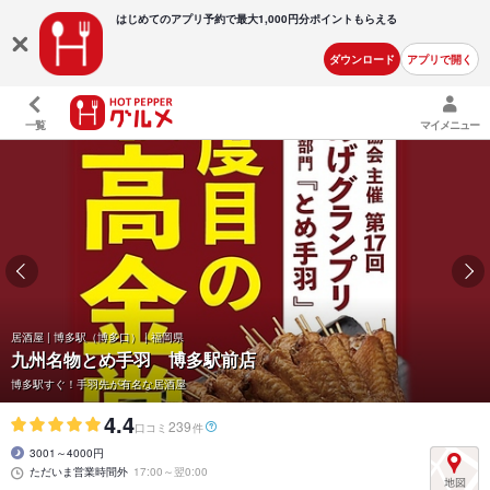
はじめてのアプリ予約で最大
1,000円分ポイントもらえる
ダウンロード
アプリで開く
一覧
マイメニュー
居酒屋 | 博多駅（博多口） | 福岡県
九州名物とめ手羽 博多駅前店
博多駅すぐ！手羽先が有名な居酒屋
4.4
239
口コミ
件
3001～4000円
ただいま営業時間外
17:00～翌0:00