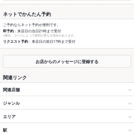
最大宴会収
64人
容人数
ネットでかんたん予約
個室
あり ：半個室です
ご予約ならネット予約が便利です。
即予約
：来店日の当日21時まで受付
座敷
なし
※曜日、コースによって締切が異なる場合があります。
リクエスト予約
：来店日の前日17時まで受付
掘りごたつ
あり ：最大64名様
カウンター
あり ：ございます
お店からのメッセージに登録する
ソファー
なし ：ございません
関連リンク
テラス席
なし ：ございません
関連店舗
貸切
貸切可 ：お問い合わせください
とめ手羽
ジャンル
設備
Wi-Fi
未確認
九州名物とめ手羽 今泉店
居酒屋
エリア
バリアフリ
なし ：お手伝いが必要な方はお気軽にお声掛けください
九州名物とめ手羽 博多筑紫口店
和風
博多駅（博多口）
駅
ー