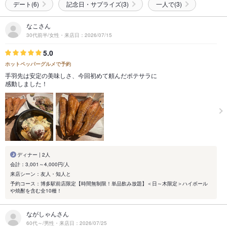
デート(6)
記念日・サプライズ(3)
一人で(3)
なこさん
30代前半/女性・来店日：2026/07/15
5.0
ホットペッパーグルメで予約
手羽先は安定の美味しさ、今回初めて頼んだポテサラに
感動しました！
ディナー | 2人
会計：3,001～4,000円/人
来店シーン：友人・知人と
予約コース：博多駅前店限定【時間無制限！単品飲み放題】＜日～木限定＞ハイボール
や焼酎を含む全10種！
ながしゃんさん
60代～/男性・来店日：2026/07/25