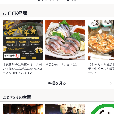
おすすめ料理
【忘新年会は当店へ！】九州
当店名物！『ごまさば』　
【食べるべき逸品
の名物をふんだんに使ったコ
子～生ビールと最
ースを揃えています♪
ージュ～
料理を見る
こだわりの空間