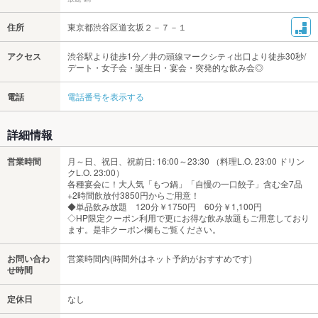
住所
東京都渋谷区道玄坂２－７－１
アクセス
渋谷駅より徒歩1分／井の頭線マークシティ出口より徒歩30秒/
デート・女子会・誕生日・宴会・突発的な飲み会◎
電話
電話番号を表示する
詳細情報
営業時間
月～日、祝日、祝前日: 16:00～23:30 （料理L.O. 23:00 ドリン
クL.O. 23:00）
各種宴会に！大人気「もつ鍋」「自慢の一口餃子」含む全7品
+2時間飲放付3850円からご用意！
◆単品飲み放題 120分￥1750円 60分￥1,100円
◇HP限定クーポン利用で更にお得な飲み放題もご用意しており
ます。是非クーポン欄もご覧ください。
お問い合わ
営業時間内(時間外はネット予約がおすすめです)
せ時間
定休日
なし