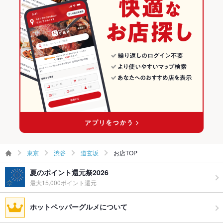
道玄坂のグルメランキング
飲み放題
あり ：単品飲み放題120分￥1650円⇒￥1400円 60分飲み放
題￥1,100円 更にクーポン利用でお得な飲み放題も。
道玄坂の居酒屋ランキング
食べ放題
なし
お酒
カクテル充実、焼酎充実、日本酒充実、ワイン充実
お子様連れ
お子様連れOK
ウェディン
応相談
グパーティ
ー二次会
備考
－
東京
渋谷
道玄坂
お店TOP
夏のポイント還元祭2026
最大15,000ポイント還元
ホットペッパーグルメについて