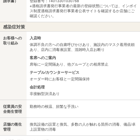
請求書）
登録番号：T4013301030768
※適格請求書発行事業者の最新の登録状態については、インボイ
ス制度適格請求書発行事業者公表サイトを確認するか店舗にご
確認ください。
感染症対策
お客様への
入店時
取り組み
体調不良の方への自粛呼びかけあり、施設内のマスク着用依頼
あり、店内に消毒液設置、混雑時入店お断り
客席へのご案内
席毎に一定間隔あり、他グループとの相席禁止
テーブル/カウンターサービス
オーダー時にお客様と一定間隔保持
会計処理
非接触型決済あり
従業員の安
勤務時の検温、頻繁な手洗い
全衛生管理
店舗の衛生
換気設備の設置と換気、多数の人が触れる箇所の消毒、備品/卓
管理
上設置物の消毒