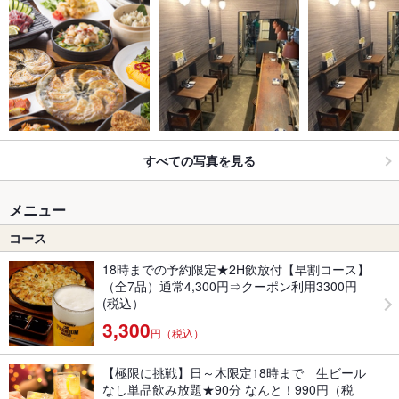
すべての写真を見る
メニュー
コース
18時までの予約限定★2H飲放付【早割コース】
（全7品）通常4,300円⇒クーポン利用3300円
(税込）
3,300
円（税込）
【極限に挑戦】日～木限定18時まで 生ビール
なし単品飲み放題★90分 なんと！990円（税