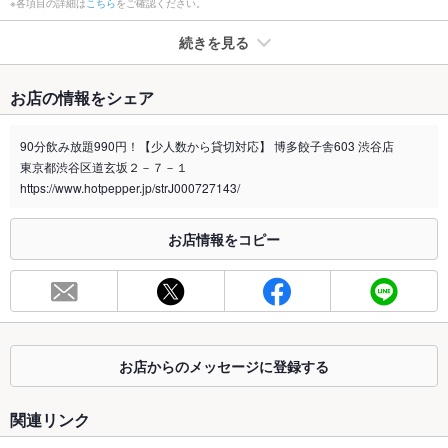
※各項目の詳細は
こちら
をご確認ください。
続きを見る
たばこ
お店の情報をシェア
禁煙・喫煙
全席喫煙可
90分飲み放題990円！【少人数から貸切対応】 博多餃子舎603 渋谷店
喫煙専用室
なし
東京都渋谷区道玄坂２－７－１
https://www.hotpepper.jp/strJ000727143/
※2020年4月1日～受動喫煙対策に関する法律が施行されています。正しい情報はお店へお問い
合わせください。
お店情報をコピー
お席
総席数
44席(2階は30名以上でもご利用可能！貸切利用は25名様から
OK！)
最大宴会収
38人
容人数
お店からのメッセージに登録する
個室
なし ：2階貸切25名以上から貸切できます。
関連リンク
座敷
なし