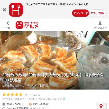
はじめてのアプリ予約で最大
1,000円分ポイントもらえる
ダウンロード
アプリで開く
一覧
マイメニュー
居酒屋 | 道玄坂 | 東京都
90分飲み放題990円！【少人数から貸切対応】 博多餃子舎
603 渋谷店
鉄鍋餃子と自慢のもつ鍋、九州料理居酒屋
-
147
口コミ
件
2026年1月以降の口コミ5件以上で評点が表示されます
2001～3000円
1501～2000円
ただいま営業時間外
16:00～23:30