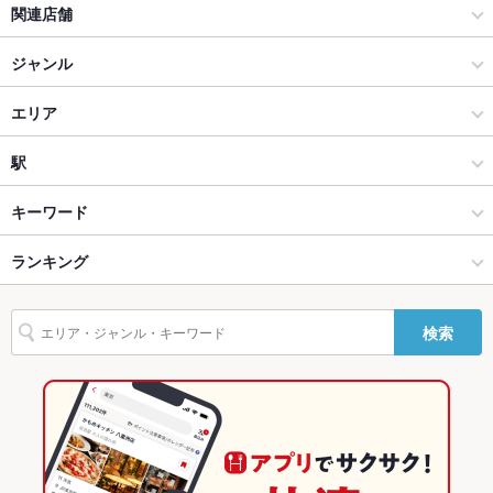
関連店舗
掘りごたつ
なし ：2階は全部掘りごたつ式テーブル席になります。
博多餃子舎 603
ジャンル
カウンター
あり
和食と九州料理 博多餃子舎 鉄なべ 池袋店
居酒屋
エリア
ソファー
なし
博多一番どり 戸島店
和風
道玄坂
駅
テラス席
なし
貸切
貸切不可 ：貸切利用は25名様から最大40名様までOK！
博多一番どり 江越店
渋谷 × 居酒屋
道玄坂 × 居酒屋
渋谷駅
キーワード
設備
渋谷 × 和風
道玄坂 × 和風
ランキング
からあげ
馬刺し
エビ料理
フライドポテト
うどん
天ぷら
鶏皮
Wi-Fi
なし
もつ鍋
餃子
水餃子
小籠包
とんこつラーメン
揚げ餃子
天うどん
渋谷駅 × 居酒屋
東京
東京のグルメランキング
バリアフリ
なし
検索
明太もつ鍋
塩もつ鍋
ー
渋谷駅 × 和風
東京 × 居酒屋
東京の居酒屋ランキング
駐車場
なし ：近隣にコインパーキング有
東京 × 和風
渋谷のグルメランキング
その他設備
－
渋谷の居酒屋ランキング
その他