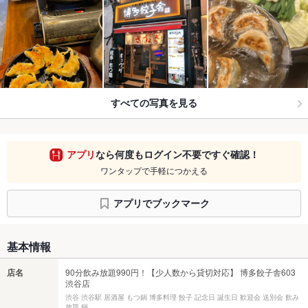
すべての写真を見る
アプリ
なら何度もログイン不要ですぐ確認！
ワンタップで手軽につかえる
アプリでブックマーク
基本情報
店名
90分飲み放題990円！【少人数から貸切対応】 博多餃子舎603
渋谷店
渋谷 渋谷駅 居酒屋 もつ鍋 博多料理 餃子 記念日 誕生日 歓迎会 送別会 飲み
放題 鍋