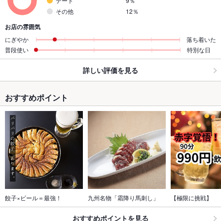
デート
9％
その他
12％
お店の雰囲気
にぎやか
落ち着いた
普段使い
特別な日
詳しい評価を見る
おすすめポイント
餃子×ビール＝最強！
九州名物「霜降り馬刺し」
【極限に挑戦】
おすすめポイントを見る