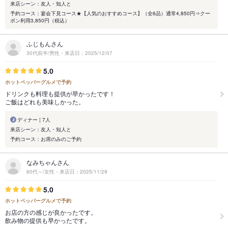
来店シーン：友人・知人と
予約コース：宴会下見コース★【人気のおすすめコース】（全6品）通常4,850円⇒クー
ポン利用3,850円（税込）
ふじもんさん
30代前半/男性・来店日：2025/12/07
5.0
ホットペッパーグルメで予約
ドリンクも料理も提供が早かったです！
ご飯はどれも美味しかった。
ディナー | 7人
来店シーン：友人・知人と
予約コース：お席のみのご予約
なみちゃんさん
60代～/女性・来店日：2025/11/29
5.0
ホットペッパーグルメで予約
お店の方の感じが良かったです。
飲み物の提供も早かったです。