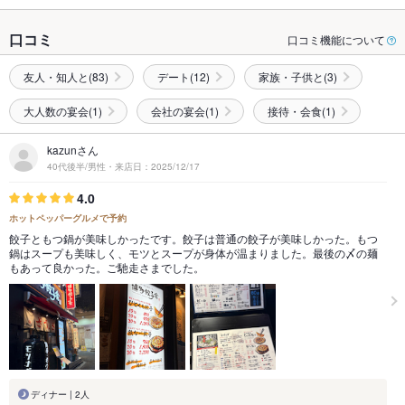
口コミ
口コミ機能について
友人・知人と(83)
デート(12)
家族・子供と(3)
大人数の宴会(1)
会社の宴会(1)
接待・会食(1)
kazunさん
40代後半/男性・来店日：2025/12/17
4.0
ホットペッパーグルメで予約
餃子ともつ鍋が美味しかったです。餃子は普通の餃子が美味しかった。もつ
鍋はスープも美味しく、モツとスープが身体が温まりました。最後の〆の麺
もあって良かった。ご馳走さまでした。
ディナー | 2人