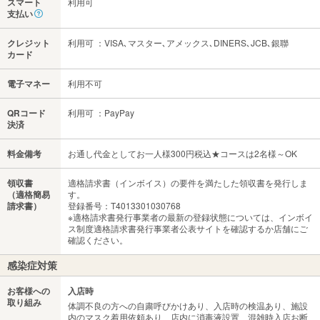
スマート
利用可
支払い
クレジット
利用可 ：VISA､マスター､アメックス､DINERS､JCB､銀聯
カード
電子マネー
利用不可
QRコード
利用可 ：PayPay
決済
料金備考
お通し代金としてお一人様300円税込★コースは2名様～OK
領収書
適格請求書（インボイス）の要件を満たした領収書を発行しま
（適格簡易
す。
請求書）
登録番号：T4013301030768
※適格請求書発行事業者の最新の登録状態については、インボイ
ス制度適格請求書発行事業者公表サイトを確認するか店舗にご
確認ください。
感染症対策
お客様への
入店時
取り組み
体調不良の方への自粛呼びかけあり、入店時の検温あり、施設
内のマスク着用依頼あり、店内に消毒液設置、混雑時入店お断