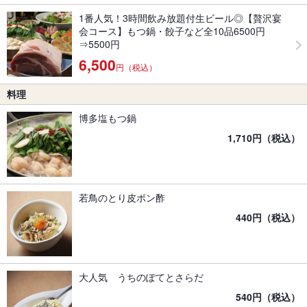
1番人気！3時間飲み放題付生ビール◎【贅沢宴
会コース】もつ鍋・餃子など全10品6500円
⇒5500円
6,500
円（税込）
料理
博多塩もつ鍋
1,710円（税込）
若鳥のとり皮ポン酢
440円（税込）
大人気 うちのぽてとさらだ
540円（税込）