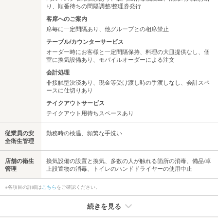
り、順番待ちの間隔調整/整理券発行
客席へのご案内
席毎に一定間隔あり、他グループとの相席禁止
テーブル/カウンターサービス
オーダー時にお客様と一定間隔保持、料理の大皿提供なし、個
室に換気設備あり、モバイルオーダーによる注文
会計処理
非接触型決済あり、現金等受け渡し時の手渡しなし、会計スペ
ースに仕切りあり
テイクアウトサービス
テイクアウト用待ちスペースあり
従業員の安
勤務時の検温、頻繁な手洗い
全衛生管理
店舗の衛生
換気設備の設置と換気、多数の人が触れる箇所の消毒、備品/卓
管理
上設置物の消毒、トイレのハンドドライヤーの使用中止
※各項目の詳細は
こちら
をご確認ください。
続きを見る