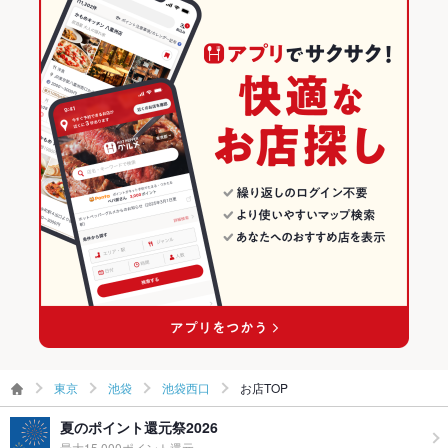
中華
東京
池袋のグルメランキング
飲み放題
あり ：1800円☆プレミアムモルツも飲み放題放題OK！！
中華全般
東京 × 居酒屋
池袋の居酒屋ランキング
食べ放題
なし
池袋 × 中華
東京 × 和風
池袋西口のグルメランキング
お酒
カクテル充実、焼酎充実、日本酒充実、ワイン充実
池袋 × 中華全般
東京 × 中華
池袋西口の居酒屋ランキング
お子様連れ
お子様連れ歓迎 ：全席禁煙なのでお気軽にどうぞ！
池袋駅 × 中華
東京 × 中華全般
ウェディン
ウェディング二次会大歓迎！お探しの際はなんなりとお申し付
グパーティ
けください
池袋駅 × 中華全般
ー二次会
備考
深夜宴会お考えでしたらご相談ください！
東京
池袋
池袋西口
お店TOP
夏のポイント還元祭2026
最大15,000ポイント還元