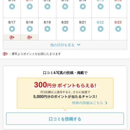
◎
◎
◎
◎
◎
◎
◎
8/17
8/18
8/19
8/20
8/21
8/22
8/23
◎
◎
◎
◎
◎
◎
◎
8/24
8/25
8/26
8/27
8/28
8/29
8/30
他の日付を見る
◎
◎
◎
◎
◎
◎
◎
：通常よりポイントがお得にたまります
8/31
9/1
9/2
9/3
9/4
9/5
9/6
口コミ&写真の投稿・掲載で
◎
◎
◎
◎
◎
◎
◎
9/7
9/8
9/9
9/10
9/11
9/12
9/13
◎
◎
◎
◎
◎
◎
◎
口コミを投稿する