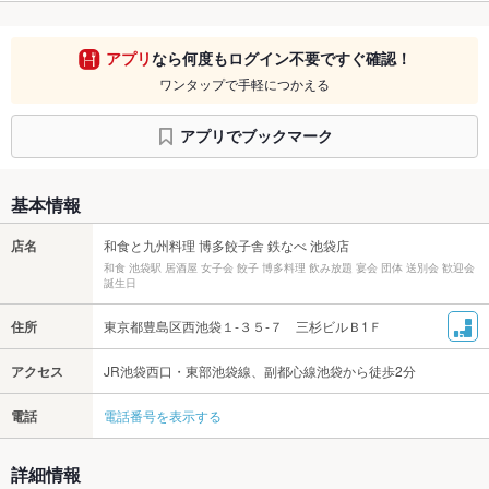
アプリ
なら何度もログイン不要ですぐ確認！
ワンタップで手軽につかえる
アプリでブックマーク
基本情報
店名
和食と九州料理 博多餃子舎 鉄なべ 池袋店
和食 池袋駅 居酒屋 女子会 餃子 博多料理 飲み放題 宴会 団体 送別会 歓迎会
誕生日
住所
東京都豊島区西池袋１-３５-７ 三杉ビルＢ1Ｆ
アクセス
JR池袋西口・東部池袋線、副都心線池袋から徒歩2分
電話
電話番号を表示する
詳細情報