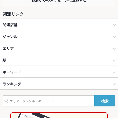
掘りごたつ
なし ：掘りごたつ席はございませんが、落ち着きのある個室や
テーブル席をご用意しております。
関連リンク
カウンター
あり
関連店舗
ソファー
なし
博多餃子舎 603
ジャンル
テラス席
なし
90分飲み放題990円！【少人数から貸切対応】 博多餃子舎603 渋
居酒屋
エリア
貸切
貸切不可 ：飲み会のお店をお探しの幹事様！料金、料理なんで
谷店
もご相談下さい
和風
池袋西口
駅
設備
博多一番どり 戸島店
池袋 × 居酒屋
池袋西口 × 居酒屋
池袋駅
Wi-Fi
キーワード
なし
博多一番どり 江越店
バリアフリ
なし ：申し訳ございません設備していておりません。
池袋 × 和風
池袋西口 × 和風
ランキング
からあげ
馬刺し
九州・博多料理
エビ料理
フライドポテト
うどん
ー
天ぷら
鶏皮
もつ鍋
餃子
水餃子
小籠包
とんこつラーメン
池袋駅 × 居酒屋
池袋西口 × 中華
東京のグルメランキング
駐車場
なし ：近隣駐車場ございます！電話でお伝えください！
検索
揚げ餃子
天うどん
明太もつ鍋
塩もつ鍋
池袋駅 × 和風
池袋西口 × 中華全般
東京の居酒屋ランキング
その他設備
－
その他