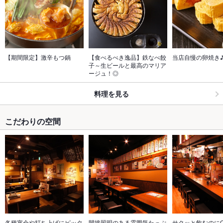
【期間限定】激辛もつ鍋
【食べるべき逸品】鉄なべ餃
当店自慢の卵焼き
子～生ビールと最高のマリア
ージュ！◎
料理を見る
こだわりの空間
各種宴会や打ち上げにピッタ
間接照明のある雰囲気たっぷ
サクッと飲むのに