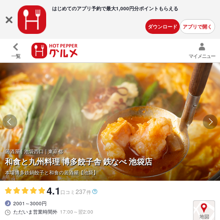
はじめてのアプリ予約で最大
1,000円分ポイントもらえる
ダウンロード
アプリで開く
一覧
マイメニュー
居酒屋 | 池袋西口 | 東京都
和食と九州料理 博多餃子舎 鉄なべ 池袋店
本場博多鉄鍋餃子と和食の居酒屋【池袋】
4.1
237
口コミ
件
2001～3000円
ただいま営業時間外
17:00～翌2:00