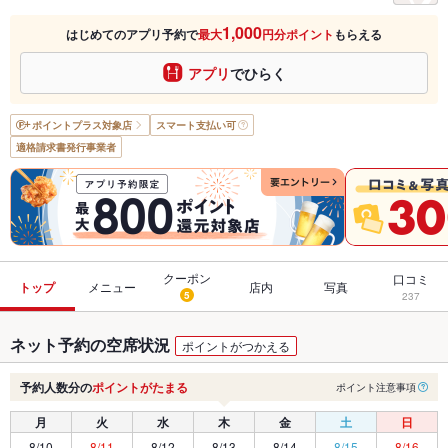
1,000
はじめてのアプリ予約で
最大
円分ポイント
もらえる
アプリ
でひらく
ポイントプラス
対象店
スマート支払い可
適格請求書発行事業者
クーポン
口コミ
トップ
メニュー
店内
写真
5
237
ネット予約の空席状況
ポイントがつかえる
予約人数分の
ポイントがたまる
ポイント注意事項
月
火
水
木
金
土
日
8/10
8/11
8/12
8/13
8/14
8/15
8/16