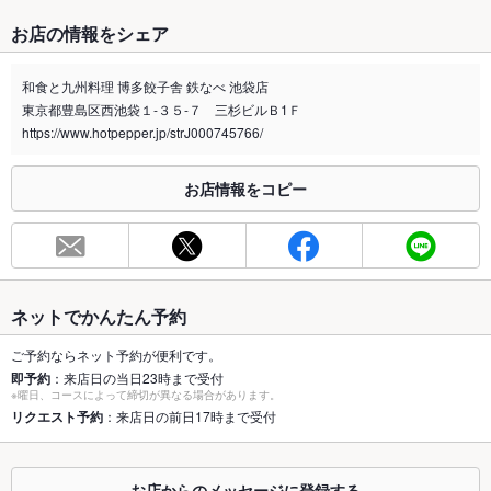
たばこ
お店の情報をシェア
禁煙・喫煙
全席喫煙可
※喫煙の場合、加熱式たばこ限定です。
和食と九州料理 博多餃子舎 鉄なべ 池袋店
東京都豊島区西池袋１-３５-７ 三杉ビルＢ1Ｆ
喫煙専用室
なし
https://www.hotpepper.jp/strJ000745766/
※2020年4月1日～受動喫煙対策に関する法律が施行されています。正しい情報はお店へお問い
合わせください。
お店情報をコピー
お席
総席数
65席(飲み会のお店をお探しの幹事様！料金、料理なんでもご相
談下さい)
最大宴会収
50人(オフ会幹事様！貸切宴会承りますよ！昼・深夜帯ご相談く
ネットでかんたん予約
容人数
ださい！)
ご予約ならネット予約が便利です。
個室
あり ：記念日や誕生日に仲間内での飲み会にもぴったりの個室
即予約
：来店日の当日23時まで受付
ご用意ございます。主役にはサプライズプレートも♪
※曜日、コースによって締切が異なる場合があります。
リクエスト予約
：来店日の前日17時まで受付
座敷
なし ：座敷はございませんが、落ち着きのある個室やテーブル
席をご用意しております。
お店からのメッセージに登録する