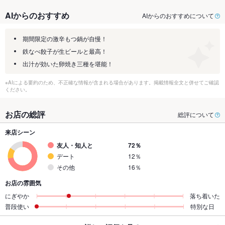
AIからのおすすめ
AIからのおすすめについて
期間限定の激辛もつ鍋が自慢！
鉄なべ餃子が生ビールと最高！
出汁が効いた卵焼き三種を堪能！
※AIによる要約のため、不正確な情報が含まれる場合があります。掲載情報全文と併せてご確認
ください。
お店の総評
総評について
来店シーン
友人・知人と
72％
デート
12％
その他
16％
お店の雰囲気
にぎやか
落ち着いた
普段使い
特別な日