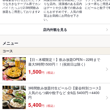
リな大きなテーブル席でカン
りな店内。清潔感のある店内
ンター席もご用意
パイ！たっぷり2.5時間飲み
はデートや少人数での飲み会
にビールと餃子で
放題もご用意しております♪
にもおすすめです。人気の個
室はお気軽にお問合せ下さ
い。
店内外観を見る
メニュー
コース
【日～木曜限定！】飲み放題OPEN～22時まで
最大5時間1500円！！(祝前日は除く)
1,500
円（税込）
3時間飲み放題付生ビール◎【宴会特別コース】
人気のもつ鍋や餃子など 全9品 5400円⇒4400
円
5,400
円（税込）