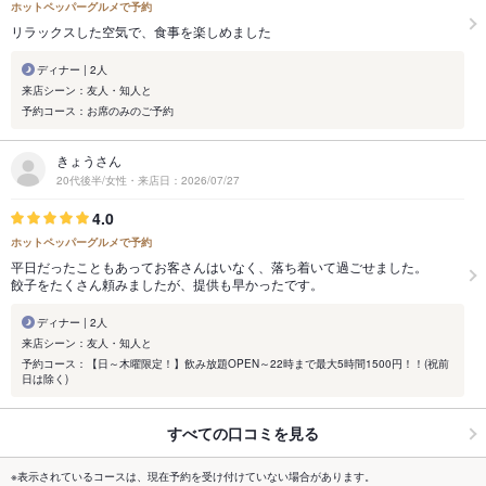
ホットペッパーグルメで予約
リラックスした空気で、食事を楽しめました
ディナー | 2人
来店シーン：友人・知人と
予約コース：お席のみのご予約
きょうさん
20代後半/女性・来店日：2026/07/27
4.0
ホットペッパーグルメで予約
平日だったこともあってお客さんはいなく、落ち着いて過ごせました。
餃子をたくさん頼みましたが、提供も早かったです。
ディナー | 2人
来店シーン：友人・知人と
予約コース：【日～木曜限定！】飲み放題OPEN～22時まで最大5時間1500円！！(祝前
日は除く)
すべての口コミを見る
※表示されているコースは、現在予約を受け付けていない場合があります。