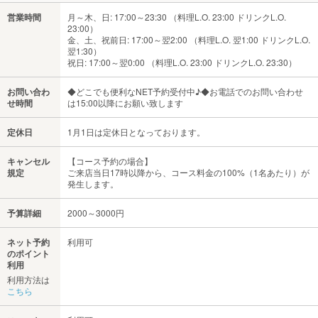
営業時間
月～木、日: 17:00～23:30 （料理L.O. 23:00 ドリンクL.O.
23:00）
金、土、祝前日: 17:00～翌2:00 （料理L.O. 翌1:00 ドリンクL.O.
翌1:30）
祝日: 17:00～翌0:00 （料理L.O. 23:00 ドリンクL.O. 23:30）
お問い合わ
◆どこでも便利なNET予約受付中♪◆お電話でのお問い合わせ
せ時間
は15:00以降にお願い致します
定休日
1月1日は定休日となっております。
キャンセル
【コース予約の場合】
規定
ご来店当日17時以降から、コース料金の100%（1名あたり）が
発生します。
予算詳細
2000～3000円
ネット予約
利用可
のポイント
利用
利用方法は
こちら