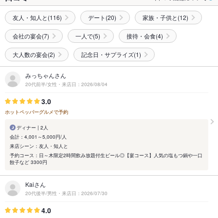
友人・知人と(116)
デート(20)
家族・子供と(12)
会社の宴会(7)
一人で(5)
接待・会食(4)
大人数の宴会(2)
記念日・サプライズ(1)
みっちゃんさん
20代前半/女性・来店日：2026/08/04
3.0
ホットペッパーグルメで予約
ディナー | 2人
会計：4,001～5,000円/人
来店シーン：友人・知人と
予約コース：日～木限定2時間飲み放題付生ビール◎【宴コース】人気の塩もつ鍋や一口
餃子など 3300円
Kaiさん
20代後半/男性・来店日：2026/07/30
4.0