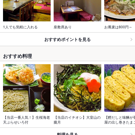
1人でも気軽に入れる
座敷席あり
お蕎麦は800円～
おすすめポイントを見る
おすすめ料理
【当店一番人気！】生桜海老
【当店のイチオシ】大室山の
【鰹だしと味醂が
天ぷらせいろ付
朧月
屋の出し巻きたま
料理を見る