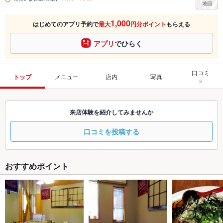
1,000
はじめてのアプリ予約で
最大
円分ポイント
もらえる
アプリ
でひらく
口コミ
トップ
メニュー
店内
写真
3
来店体験を紹介してみませんか
口コミを投稿する
おすすめポイント