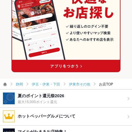
その他
飲み放題
なし ：-
食べ放題
なし ：-
お子様連れ
お子様連れ歓迎 ：安心してご来店ください
ウェディン
ご相談ください
グパーティ
ー二次会
備考
－
静岡
伊豆・伊東・下田
伊東市その他
お店TOP
夏のポイント還元祭2026
最大15,000ポイント還元
ホットペッパーグルメについて
マイルがたまるお店特集！