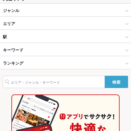
座敷
あり ：テラス席もございます
ジャンル
掘りごたつ
なし ：-
和食
エリア
カウンター
なし
うどん・そば
伊東市その他
駅
ソファー
なし
伊豆・伊東・下田 × 和食
伊東市その他 × 和食
伊豆高原駅
キーワード
テラス席
なし
貸切
貸切不可 ：-
伊豆・伊東・下田 × うどん・そば
伊東市その他 × うどん・そば
城ケ崎海岸駅
ランキング
卵焼き
エビ料理
湯葉料理
そば
天ぷら
鴨肉
クレープ
設備
デザート
そば団子
伊豆高原駅 × 和食
静岡
富戸駅
静岡のグルメランキング
検索
Wi-Fi
あり
伊豆高原駅 × うどん・そば
静岡 × 和食
静岡の和食ランキング
バリアフリ
あり ：トイレ以外
ー
静岡 × うどん・そば
静岡のうどん・そばランキング
駐車場
あり ：20台
伊豆・伊東・下田のグルメランキング
その他設備
－
伊豆・伊東・下田の和食ランキング