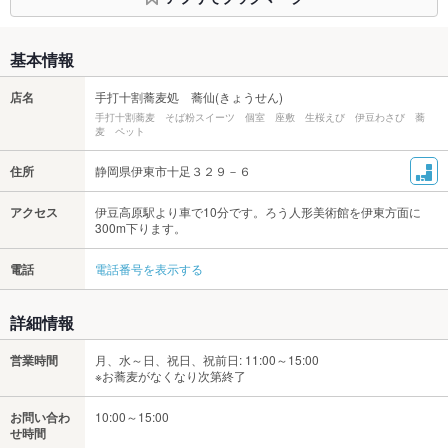
基本情報
店名
手打十割蕎麦処 蕎仙(きょうせん)
手打十割蕎麦 そば粉スイーツ 個室 座敷 生桜えび 伊豆わさび 蕎
麦 ペット
住所
静岡県伊東市十足３２９－６
アクセス
伊豆高原駅より車で10分です。ろう人形美術館を伊東方面に
300m下ります。
電話
電話番号を表示する
詳細情報
営業時間
月、水～日、祝日、祝前日: 11:00～15:00
※お蕎麦がなくなり次第終了
お問い合わ
10:00～15:00
せ時間