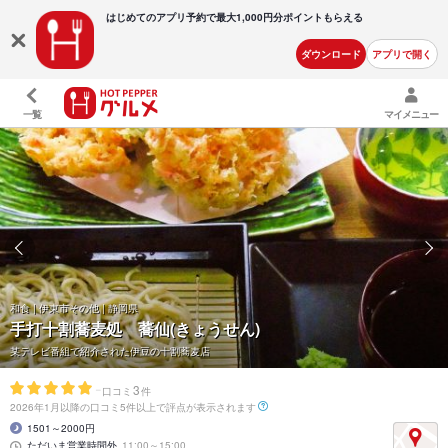
はじめてのアプリ予約で最大
1,000円分ポイントもらえる
ダウンロード
アプリで開く
一覧
マイメニュー
和食 | 伊東市その他 | 静岡県
手打十割蕎麦処 蕎仙(きょうせん)
某テレビ番組で紹介された伊豆の十割蕎麦店
-
3
口コミ
件
2026年1月以降の口コミ5件以上で評点が表示されます
1501～2000円
ただいま営業時間外
11:00～15:00