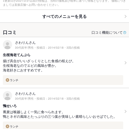
※更新日が2021/3/31以前の情報は、当時の価格及び税率に基づく情報となります。 価格につき
ましては直接店舗へお問い合わせください。
すべてのメニューを見る
口コミ
口コミ機能について
さわりんさん
30代前半/男性・投稿日：2014/02/18・3回の投稿
生桜海老てんぷら
揚げ具合がいいざっくりとした食感の桜えび。
生桜海老なのでエビの風味が豊か。
海老好きにおすすめです。
ランチ
さわりんさん
30代前半/男性・投稿日：2014/02/18・3回の投稿
鴨せいろ
蕎麦は喉越しよく一気に食べられます。
鴨とネギの風味とたっぷりの三つ葉が美味しい素晴らしいおそばでした。
ランチ