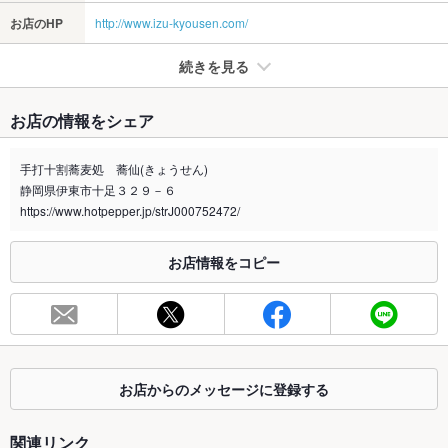
お店のHP
http://www.izu-kyousen.com/
続きを見る
たばこ
お店の情報をシェア
禁煙・喫煙
全席禁煙
喫煙席は設けておりません
手打十割蕎麦処 蕎仙(きょうせん)
静岡県伊東市十足３２９－６
喫煙専用室
なし
https://www.hotpepper.jp/strJ000752472/
※2020年4月1日～受動喫煙対策に関する法律が施行されています。正しい情報はお店へお問い
合わせください。
お店情報をコピー
お席
総席数
35席(外にも16席あり。)
最大宴会収
－
容人数
お店からのメッセージに登録する
個室
あり
関連リンク