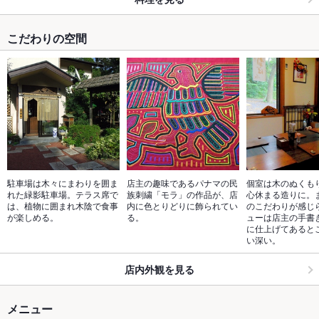
こだわりの空間
駐車場は木々にまわりを囲ま
店主の趣味であるパナマの民
個室は木のぬくも
れた緑影駐車場。テラス席で
族刺繍「モラ」の作品が、店
心休まる造りに。
は、植物に囲まれ木陰で食事
内に色とりどりに飾られてい
のこだわりが感じ
が楽しめる。
る。
ューは店主の手書
に仕上げてあると
い深い。
店内外観を見る
メニュー